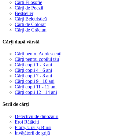
Cărți Filosofie
Cărți de Poezii
Bestseller
Cărți Beletristică
Cărți de Colorat
Cărți de Crăciun
Cărți după vârstă
Cărți pentru Adolescenți
Cărți pentru copilul tău
Cărți copii 1 - 3 ani
Cărți copii 4 - 6 ani
Cărți copii 7 - 8 ani
Cărți copii 9 - 10 ani
Cărți copii 11 - 12 ani
Cărți copii 12 - 14 ani
Serii de cărți
Detectivii de dinozauri
Eroi Rătăciți
Flora, Ursi și Bursi
Învățătorii de grijă