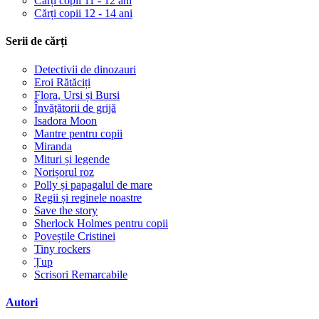
Cărți copii 11 - 12 ani
Cărți copii 12 - 14 ani
Serii de cărți
Detectivii de dinozauri
Eroi Rătăciți
Flora, Ursi și Bursi
Învățătorii de grijă
Isadora Moon
Mantre pentru copii
Miranda
Mituri și legende
Norișorul roz
Polly și papagalul de mare
Regii și reginele noastre
Save the story
Sherlock Holmes pentru copii
Poveștile Cristinei
Tiny rockers
Țup
Scrisori Remarcabile
Autori