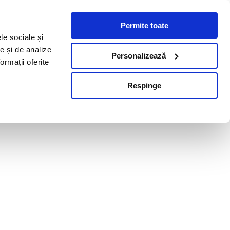
Permite toate
le sociale și
te și de analize
Personalizează
ormații oferite
Respinge