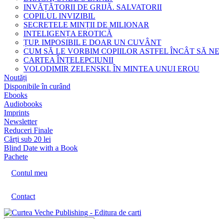
INVĂȚĂTORII DE GRIJĂ. SALVATORII
COPILUL INVIZIBIL
SECRETELE MINȚII DE MILIONAR
INTELIGENȚA EROTICĂ
ȚUP. IMPOSIBIL E DOAR UN CUVÂNT
CUM SĂ LE VORBIM COPIILOR ASTFEL ÎNCÂT SĂ N
CARTEA ÎNȚELEPCIUNII
VOLODIMIR ZELENSKI. ÎN MINTEA UNUI EROU
Noutăți
Disponibile în curând
Ebooks
Audiobooks
Imprints
Newsletter
Reduceri Finale
Cărți sub 20 lei
Blind Date with a Book
Pachete
Contul meu
Contact