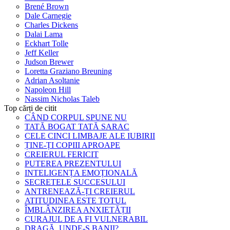
Brené Brown
Dale Carnegie
Charles Dickens
Dalai Lama
Eckhart Tolle
Jeff Keller
Judson Brewer
Loretta Graziano Breuning
Adrian Asoltanie
Napoleon Hill
Nassim Nicholas Taleb
Top cărți de citit
CÂND CORPUL SPUNE NU
TATĂ BOGAT TATĂ SARAC
CELE CINCI LIMBAJE ALE IUBIRII
ȚINE-ȚI COPIII APROAPE
CREIERUL FERICIT
PUTEREA PREZENTULUI
INTELIGENȚA EMOȚIONALĂ
SECRETELE SUCCESULUI
ANTRENEAZĂ-ȚI CREIERUL
ATITUDINEA ESTE TOTUL
ÎMBLÂNZIREA ANXIETĂȚII
CURAJUL DE A FI VULNERABIL
DRAGĂ, UNDE-S BANII?