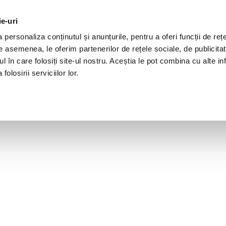
ie-uri
personaliza conținutul și anunțurile, pentru a oferi funcții de rețe
De asemenea, le oferim partenerilor de rețele sociale, de publicita
ul în care folosiți site-ul nostru. Aceștia le pot combina cu alte inf
olosirii serviciilor lor.