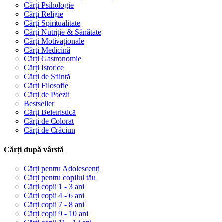
Cărți Psihologie
Cărți Religie
Cărți Spiritualitate
Cărți Nutriție & Sănătate
Cărți Motivaționale
Cărți Medicină
Cărți Gastronomie
Cărți Istorice
Cărți de Știință
Cărți Filosofie
Cărți de Poezii
Bestseller
Cărți Beletristică
Cărți de Colorat
Cărți de Crăciun
Cărți după vârstă
Cărți pentru Adolescenți
Cărți pentru copilul tău
Cărți copii 1 - 3 ani
Cărți copii 4 - 6 ani
Cărți copii 7 - 8 ani
Cărți copii 9 - 10 ani