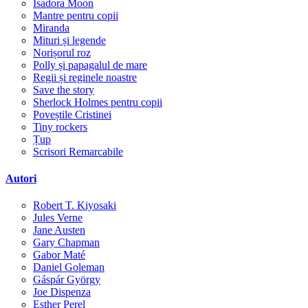
Isadora Moon
Mantre pentru copii
Miranda
Mituri și legende
Norișorul roz
Polly și papagalul de mare
Regii și reginele noastre
Save the story
Sherlock Holmes pentru copii
Poveștile Cristinei
Tiny rockers
Țup
Scrisori Remarcabile
Autori
Robert T. Kiyosaki
Jules Verne
Jane Austen
Gary Chapman
Gabor Maté
Daniel Goleman
Gáspár György
Joe Dispenza
Esther Perel