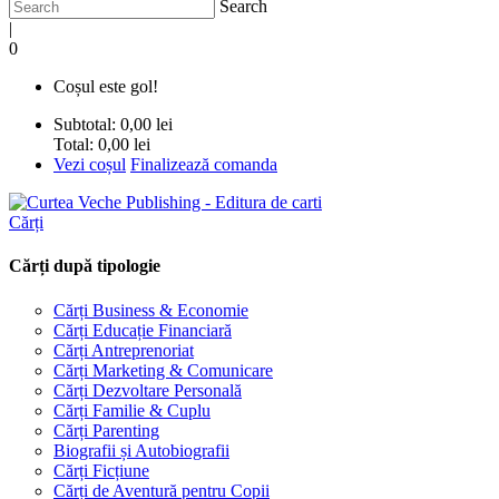
Search
|
0
Coșul este gol!
Subtotal:
0,00 lei
Total:
0,00 lei
Vezi coșul
Finalizează comanda
Cărți
Cărți după tipologie
Cărți Business & Economie
Cărți Educație Financiară
Cărți Antreprenoriat
Cărți Marketing & Comunicare
Cărți Dezvoltare Personală
Cărți Familie & Cuplu
Cărți Parenting
Biografii și Autobiografii
Cărți Ficțiune
Cărți de Aventură pentru Copii