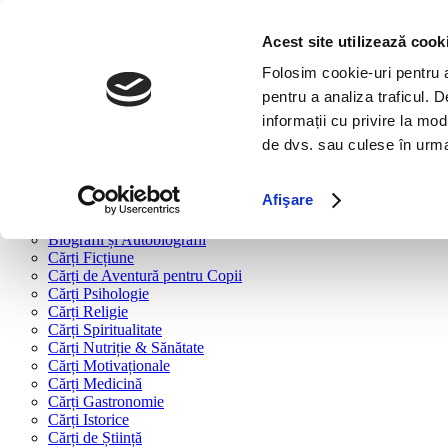
Bine ai venit!
Cărți
Acest site utilizează cook
Folosim cookie-uri pentru a 
Cărți după tipologie
pentru a analiza traficul. 
Cărți Business & Economie
informații cu privire la mod
Cărți Educație Financiară
de dvs. sau culese în urma f
Cărți Antreprenoriat
Cărți Marketing & Comunicare
Cărți Dezvoltare Personală
Afişare
Cărți Familie & Cuplu
Cărți Parenting
Biografii și Autobiografii
Cărți Ficțiune
Cărți de Aventură pentru Copii
Cărți Psihologie
Cărți Religie
Cărți Spiritualitate
Cărți Nutriție & Sănătate
Cărți Motivaționale
Cărți Medicină
Cărți Gastronomie
Cărți Istorice
Cărți de Știință