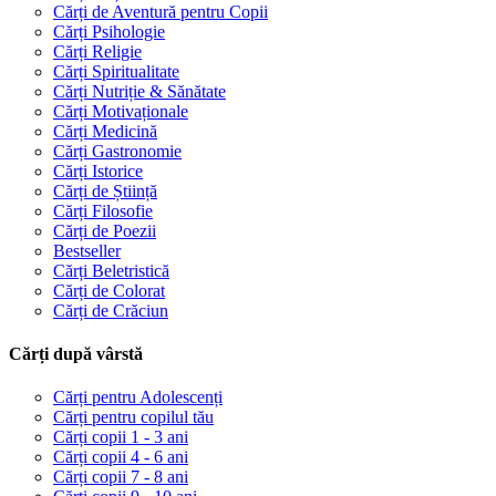
Cărți de Aventură pentru Copii
Cărți Psihologie
Cărți Religie
Cărți Spiritualitate
Cărți Nutriție & Sănătate
Cărți Motivaționale
Cărți Medicină
Cărți Gastronomie
Cărți Istorice
Cărți de Știință
Cărți Filosofie
Cărți de Poezii
Bestseller
Cărți Beletristică
Cărți de Colorat
Cărți de Crăciun
Cărți după vârstă
Cărți pentru Adolescenți
Cărți pentru copilul tău
Cărți copii 1 - 3 ani
Cărți copii 4 - 6 ani
Cărți copii 7 - 8 ani