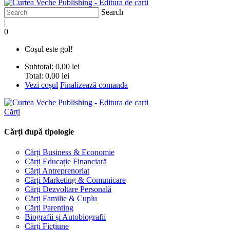
Search
|
0
Coșul este gol!
Subtotal:
0,00 lei
Total:
0,00 lei
Vezi coșul
Finalizează comanda
Cărți
Cărți după tipologie
Cărți Business & Economie
Cărți Educație Financiară
Cărți Antreprenoriat
Cărți Marketing & Comunicare
Cărți Dezvoltare Personală
Cărți Familie & Cuplu
Cărți Parenting
Biografii și Autobiografii
Cărți Ficțiune