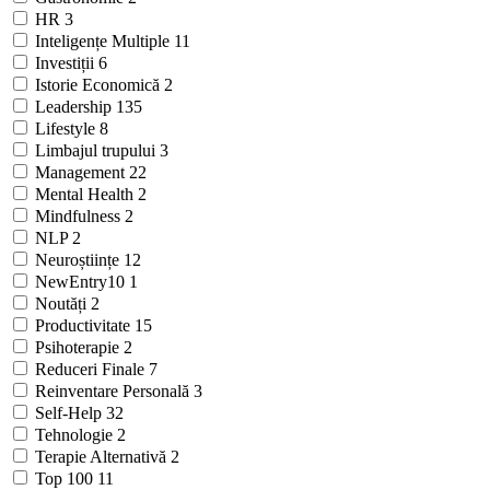
HR
3
Inteligențe Multiple
11
Investiții
6
Istorie Economică
2
Leadership
135
Lifestyle
8
Limbajul trupului
3
Management
22
Mental Health
2
Mindfulness
2
NLP
2
Neuroștiințe
12
NewEntry10
1
Noutăți
2
Productivitate
15
Psihoterapie
2
Reduceri Finale
7
Reinventare Personală
3
Self-Help
32
Tehnologie
2
Terapie Alternativă
2
Top 100
11