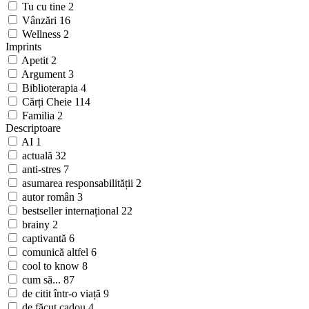
Tu cu tine
2
Vânzări
16
Wellness
2
Imprints
Apetit
2
Argument
3
Biblioterapia
4
Cărți Cheie
114
Familia
2
Descriptoare
AI
1
actuală
32
anti-stres
7
asumarea responsabilității
2
autor român
3
bestseller internațional
22
brainy
2
captivantă
6
comunică altfel
6
cool to know
8
cum să...
87
de citit într-o viață
9
de făcut cadou
4