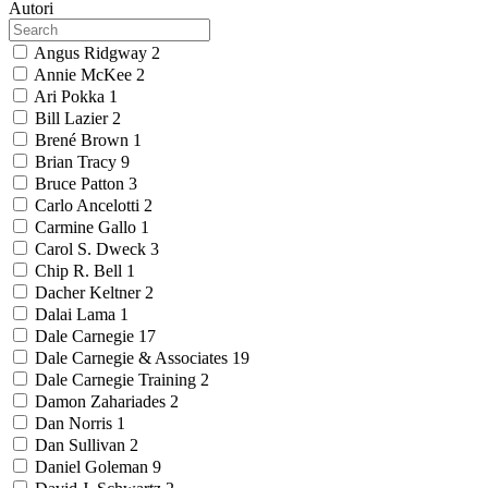
Autori
Angus Ridgway
2
Annie McKee
2
Ari Pokka
1
Bill Lazier
2
Brené Brown
1
Brian Tracy
9
Bruce Patton
3
Carlo Ancelotti
2
Carmine Gallo
1
Carol S. Dweck
3
Chip R. Bell
1
Dacher Keltner
2
Dalai Lama
1
Dale Carnegie
17
Dale Carnegie & Associates
19
Dale Carnegie Training
2
Damon Zahariades
2
Dan Norris
1
Dan Sullivan
2
Daniel Goleman
9