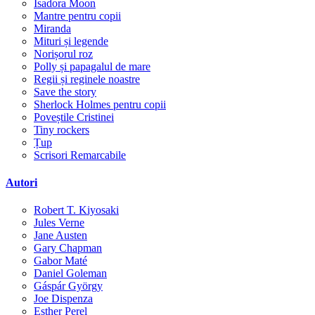
Isadora Moon
Mantre pentru copii
Miranda
Mituri și legende
Norișorul roz
Polly și papagalul de mare
Regii și reginele noastre
Save the story
Sherlock Holmes pentru copii
Poveștile Cristinei
Tiny rockers
Țup
Scrisori Remarcabile
Autori
Robert T. Kiyosaki
Jules Verne
Jane Austen
Gary Chapman
Gabor Maté
Daniel Goleman
Gáspár György
Joe Dispenza
Esther Perel