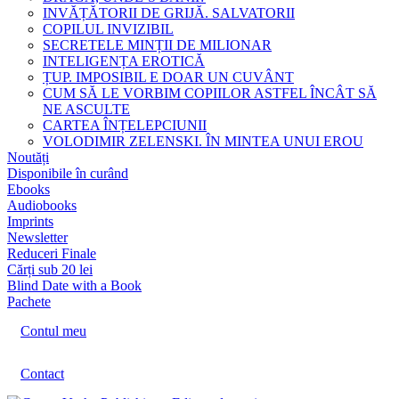
INVĂȚĂTORII DE GRIJĂ. SALVATORII
COPILUL INVIZIBIL
SECRETELE MINȚII DE MILIONAR
INTELIGENȚA EROTICĂ
ȚUP. IMPOSIBIL E DOAR UN CUVÂNT
CUM SĂ LE VORBIM COPIILOR ASTFEL ÎNCÂT SĂ
NE ASCULTE
CARTEA ÎNȚELEPCIUNII
VOLODIMIR ZELENSKI. ÎN MINTEA UNUI EROU
Noutăți
Disponibile în curând
Ebooks
Audiobooks
Imprints
Newsletter
Reduceri Finale
Cărți sub 20 lei
Blind Date with a Book
Pachete
Contul meu
Contact