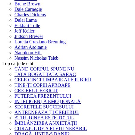
Brené Brown
Dale Carnegie
Charles Dickens
Dalai Lama
Eckhart Tolle
Jeff Keller
Judson Brewer
Loretta Graziano Breuning
Adrian Asoltanie
Napoleon Hill
Nassim Nicholas Taleb
Top cărți de citit
CÂND CORPUL SPUNE NU
TATĂ BOGAT TATĂ SARAC
CELE CINCI LIMBAJE ALE IUBIRII
ȚINE-ȚI COPIII APROAPE
CREIERUL FERICIT
PUTEREA PREZENTULUI
INTELIGENȚA EMOȚIONALĂ
SECRETELE SUCCESULUI
ANTRENEAZĂ-ȚI CREIERUL
ATITUDINEA ESTE TOTUL
ÎMBLÂNZIREA ANXIETĂȚII
CURAJUL DE A FI VULNERABIL
DRAGĂ, UNDE-S BANII?