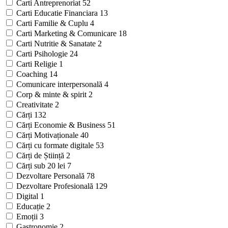
Carti Antreprenoriat
52
Carti Educatie Financiara
13
Carti Familie & Cuplu
4
Carti Marketing & Comunicare
18
Carti Nutritie & Sanatate
2
Carti Psihologie
24
Carti Religie
1
Coaching
14
Comunicare interpersonală
4
Corp & minte & spirit
2
Creativitate
2
Cărți
132
Cărți Economie & Business
51
Cărți Motivaționale
40
Cărți cu formate digitale
53
Cărți de Știință
2
Cărți sub 20 lei
7
Dezvoltare Personală
78
Dezvoltare Profesională
129
Digital
1
Educație
2
Emoții
3
Gastronomie
2