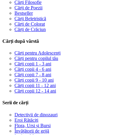
Cărți Filosofie
Cărți de Poezii
Bestseller
Cărți Beletristică
Cărți de Colorat
Cărți de Crăciun
Cărți după vârstă
Cărți pentru Adolescenți
Cărți pentru copilul tău
Cărți copii 1 - 3 ani
Cărți copii 4 - 6 ani
Cărți copii 7 - 8 ani
Cărți copii 9 - 10 ani
Cărți copii 11 - 12 ani
Cărți copii 12 - 14 ani
Serii de cărți
Detectivii de dinozauri
Eroi Rătăciți
Flora, Ursi și Bursi
Învățătorii de grijă