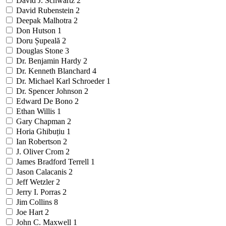
David J. Schwartz
2
David Rubenstein
2
Deepak Malhotra
2
Don Hutson
1
Doru Șupeală
2
Douglas Stone
3
Dr. Benjamin Hardy
2
Dr. Kenneth Blanchard
4
Dr. Michael Karl Schroeder
1
Dr. Spencer Johnson
2
Edward De Bono
2
Ethan Willis
1
Gary Chapman
2
Horia Ghibuțiu
1
Ian Robertson
2
J. Oliver Crom
2
James Bradford Terrell
1
Jason Calacanis
2
Jeff Wetzler
2
Jerry I. Porras
2
Jim Collins
8
Joe Hart
2
John C. Maxwell
1