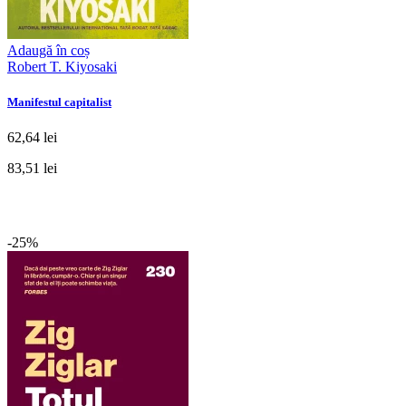
Adaugă în coș
Robert T. Kiyosaki
Manifestul capitalist
62,64 lei
83,51 lei
-25%