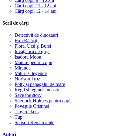
Cărți copii 9 - 10 ani
Cărți copii 11 - 12 ani
Cărți copii 12 - 14 ani
Serii de cărți
Detectivii de dinozauri
Eroi Rătăciți
Flora, Ursi și Bursi
Învățătorii de grijă
Isadora Moon
Mantre pentru copii
Miranda
Mituri și legende
Norișorul roz
Polly și papagalul de mare
Regii și reginele noastre
Save the story
Sherlock Holmes pentru copii
Poveștile Cristinei
Tiny rockers
Țup
Scrisori Remarcabile
Autori