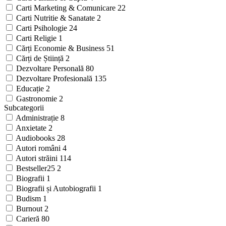
Carti Marketing & Comunicare
22
Carti Nutritie & Sanatate
2
Carti Psihologie
24
Carti Religie
1
Cărți Economie & Business
51
Cărți de Știință
2
Dezvoltare Personală
80
Dezvoltare Profesională
135
Educație
2
Gastronomie
2
Subcategorii
Administrație
8
Anxietate
2
Audiobooks
28
Autori români
4
Autori străini
114
Bestseller25
2
Biografii
1
Biografii și Autobiografii
1
Budism
1
Burnout
2
Carieră
80