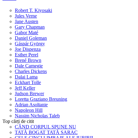
Robert T. Kiyosaki
Jules Verne
Jane Austen
Gary Chapman
Gabor Maté
Daniel Goleman
Gáspár György
Joe Dispenza
Esther Perel
Brené Brown
Dale Carnegie
Charles Dickens
Dalai Lama
Eckhart Tolle
Jeff Keller
Judson Brewer
Loretta Graziano Breuning
Adrian Asoltanie
Napoleon Hill
Nassim Nicholas Taleb
Top cărți de citit
CÂND CORPUL SPUNE NU
TATĂ BOGAT TATĂ SARAC
CELE CINCI LIMBAJE ALE IUBIRII