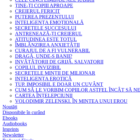
ȚINE-ȚI COPIII APROAPE
CREIERUL FERICIT
PUTEREA PREZENTULUI
INTELIGENȚA EMOȚIONALĂ
SECRETELE SUCCESULUI
ANTRENEAZĂ-ȚI CREIERUL
ATITUDINEA ESTE TOTUL
ÎMBLÂNZIREA ANXIETĂȚII
CURAJUL DE A FI VULNERABIL
DRAGĂ, UNDE-S BANII?
INVĂȚĂTORII DE GRIJĂ. SALVATORII
COPILUL INVIZIBIL
SECRETELE MINȚII DE MILIONAR
INTELIGENȚA EROTICĂ
ȚUP. IMPOSIBIL E DOAR UN CUVÂNT
CUM SĂ LE VORBIM COPIILOR ASTFEL ÎNCÂT SĂ N
CARTEA ÎNȚELEPCIUNII
VOLODIMIR ZELENSKI. ÎN MINTEA UNUI EROU
Noutăți
Disponibile în curând
Ebooks
Audiobooks
Imprints
Newsletter