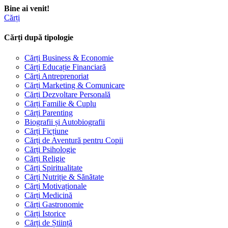
Bine ai venit!
Cărți
Cărți după tipologie
Cărți Business & Economie
Cărți Educație Financiară
Cărți Antreprenoriat
Cărți Marketing & Comunicare
Cărți Dezvoltare Personală
Cărți Familie & Cuplu
Cărți Parenting
Biografii și Autobiografii
Cărți Ficțiune
Cărți de Aventură pentru Copii
Cărți Psihologie
Cărți Religie
Cărți Spiritualitate
Cărți Nutriție & Sănătate
Cărți Motivaționale
Cărți Medicină
Cărți Gastronomie
Cărți Istorice
Cărți de Știință