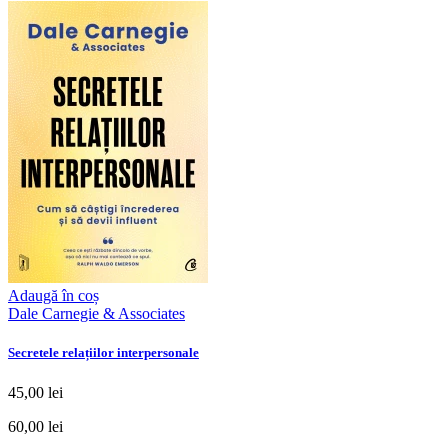
Adaugă în coș
Dale Carnegie & Associates
Secretele relațiilor interpersonale
45,00 lei
60,00 lei