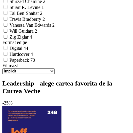
Shirzad Chamine
2
Stuart R. Levine
1
Tal Ben-Shahar
2
Travis Bradberry
2
Vanessa Van Edwards
2
Will Guidara
2
Zig Ziglar
4
Format ediție
Digital
44
Hardcover
4
Paperback
70
Filtrează
Leadership - alege cartea favorita de la
Curtea Veche
-25%