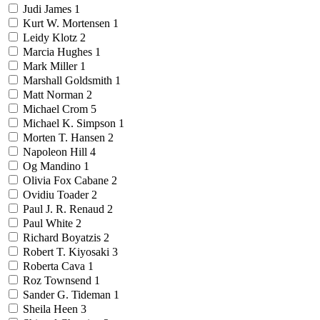
Judi James
1
Kurt W. Mortensen
1
Leidy Klotz
2
Marcia Hughes
1
Mark Miller
1
Marshall Goldsmith
1
Matt Norman
2
Michael Crom
5
Michael K. Simpson
1
Morten T. Hansen
2
Napoleon Hill
4
Og Mandino
1
Olivia Fox Cabane
2
Ovidiu Toader
2
Paul J. R. Renaud
2
Paul White
2
Richard Boyatzis
2
Robert T. Kiyosaki
3
Roberta Cava
1
Roz Townsend
1
Sander G. Tideman
1
Sheila Heen
3