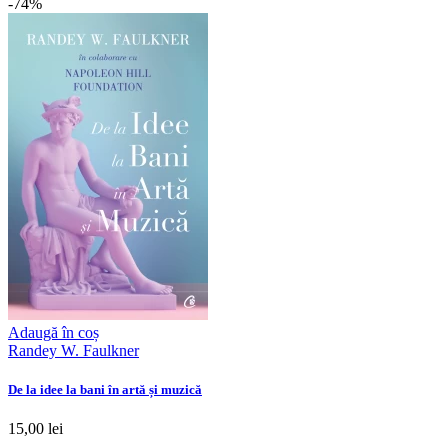
-74%
Adaugă în coș
Randey W. Faulkner
De la idee la bani în artă și muzică
15,00 lei