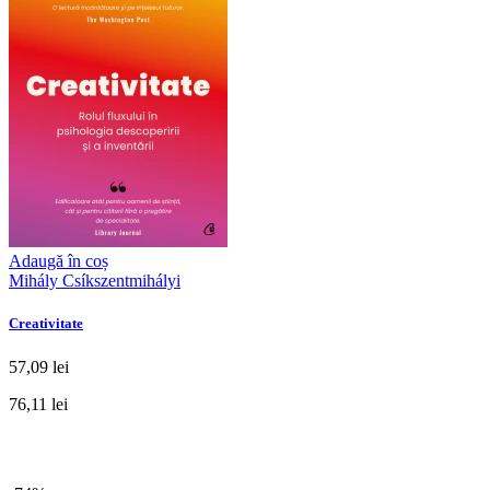
Adaugă în coș
Mihály Csíkszentmihályi
Creativitate
57,09 lei
76,11 lei