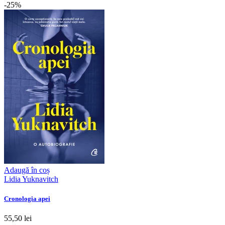
-25%
Adaugă în coș
Lidia Yuknavitch
Cronologia apei
55,50 lei