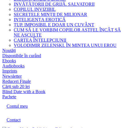
INVĂȚĂTORII DE GRIJĂ. SALVATORII
COPILUL INVIZIBIL
SECRETELE MINȚII DE MILIONAR
INTELIGENȚA EROTICĂ
ȚUP. IMPOSIBIL E DOAR UN CUVÂNT
CUM SĂ LE VORBIM COPIILOR ASTFEL ÎNCÂT SĂ
NE ASCULTE
CARTEA ÎNȚELEPCIUNII
VOLODIMIR ZELENSKI. ÎN MINTEA UNUI EROU
Noutăți
Disponibile în curând
Ebooks
Audiobooks
Imprints
Newsletter
Reduceri Finale
Cărți sub 20 lei
Blind Date with a Book
Pachete
Contul meu
Contact