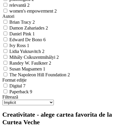
relevantă
2
women's empowerment
2
Autori
Brian Tracy
2
Damon Zahariades
2
Daniel Pink
1
Edward De Bono
6
Ivy Ross
1
Lidia Yuknavitch
2
Mihály Csíkszentmihályi
2
Randey W. Faulkner
2
Susan Magsamen
1
The Napoleon Hill Foundation
2
Format ediție
Digital
7
Paperback
9
Filtrează
Creativitate - alege cartea favorita de la
Curtea Veche