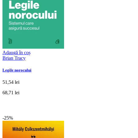
Adaugă în coș
Brian Tracy
Legile norocului
51,54 lei
68,71 lei
-25%