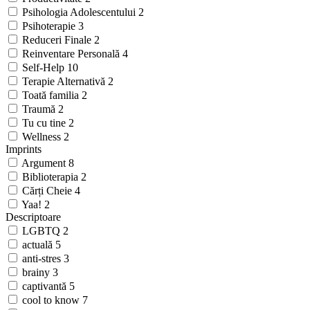
Psihologia Adolescentului
2
Psihoterapie
3
Reduceri Finale
2
Reinventare Personală
4
Self-Help
10
Terapie Alternativă
2
Toată familia
2
Traumă
2
Tu cu tine
2
Wellness
2
Imprints
Argument
8
Biblioterapia
2
Cărți Cheie
4
Yaa!
2
Descriptoare
LGBTQ
2
actuală
5
anti-stres
3
brainy
3
captivantă
5
cool to know
7