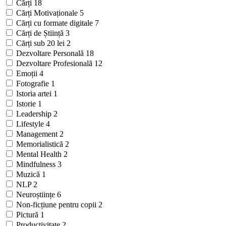
Cărți
18
Cărți Motivaționale
5
Cărți cu formate digitale
7
Cărți de Știință
3
Cărți sub 20 lei
2
Dezvoltare Personală
18
Dezvoltare Profesională
12
Emoții
4
Fotografie
1
Istoria artei
1
Istorie
1
Leadership
2
Lifestyle
4
Management
2
Memorialistică
2
Mental Health
2
Mindfulness
3
Muzică
1
NLP
2
Neuroștiințe
6
Non-ficțiune pentru copii
2
Pictură
1
Productivitate
2