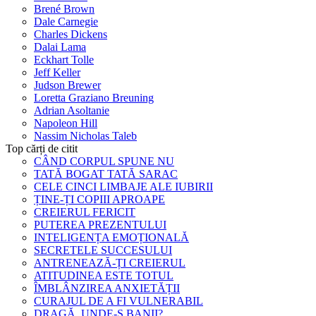
Brené Brown
Dale Carnegie
Charles Dickens
Dalai Lama
Eckhart Tolle
Jeff Keller
Judson Brewer
Loretta Graziano Breuning
Adrian Asoltanie
Napoleon Hill
Nassim Nicholas Taleb
Top cărți de citit
CÂND CORPUL SPUNE NU
TATĂ BOGAT TATĂ SARAC
CELE CINCI LIMBAJE ALE IUBIRII
ȚINE-ȚI COPIII APROAPE
CREIERUL FERICIT
PUTEREA PREZENTULUI
INTELIGENȚA EMOȚIONALĂ
SECRETELE SUCCESULUI
ANTRENEAZĂ-ȚI CREIERUL
ATITUDINEA ESTE TOTUL
ÎMBLÂNZIREA ANXIETĂȚII
CURAJUL DE A FI VULNERABIL
DRAGĂ, UNDE-S BANII?