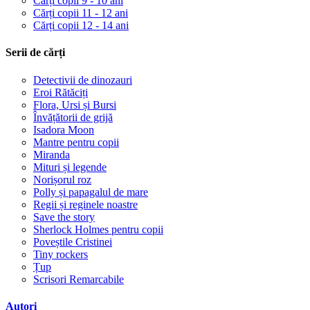
Cărți copii 9 - 10 ani
Cărți copii 11 - 12 ani
Cărți copii 12 - 14 ani
Serii de cărți
Detectivii de dinozauri
Eroi Rătăciți
Flora, Ursi și Bursi
Învățătorii de grijă
Isadora Moon
Mantre pentru copii
Miranda
Mituri și legende
Norișorul roz
Polly și papagalul de mare
Regii și reginele noastre
Save the story
Sherlock Holmes pentru copii
Poveștile Cristinei
Tiny rockers
Țup
Scrisori Remarcabile
Autori