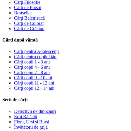
Cărți Filosofie
Cărți de Poezii
Bestseller
Cărți Beletristică
Cărți de Colorat
Cărți de Crăciun
Cărți după vârstă
Cărți pentru Adolescenți
Cărți pentru copilul tău
Cărți copii 1 - 3 ani
Cărți copii 4 - 6 ani
Cărți copii 7 - 8 ani
Cărți copii 9 - 10 ani
Cărți copii 11 - 12 ani
Cărți copii 12 - 14 ani
Serii de cărți
Detectivii de dinozauri
Eroi Rătăciți
Flora, Ursi și Bursi
Învățătorii de grijă