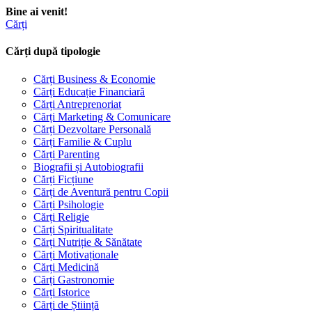
Bine ai venit!
Cărți
Cărți după tipologie
Cărți Business & Economie
Cărți Educație Financiară
Cărți Antreprenoriat
Cărți Marketing & Comunicare
Cărți Dezvoltare Personală
Cărți Familie & Cuplu
Cărți Parenting
Biografii și Autobiografii
Cărți Ficțiune
Cărți de Aventură pentru Copii
Cărți Psihologie
Cărți Religie
Cărți Spiritualitate
Cărți Nutriție & Sănătate
Cărți Motivaționale
Cărți Medicină
Cărți Gastronomie
Cărți Istorice
Cărți de Știință