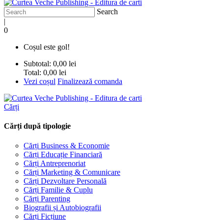
Search
|
0
Coșul este gol!
Subtotal:
0,00 lei
Total:
0,00 lei
Vezi coșul
Finalizează comanda
Cărți
Cărți după tipologie
Cărți Business & Economie
Cărți Educație Financiară
Cărți Antreprenoriat
Cărți Marketing & Comunicare
Cărți Dezvoltare Personală
Cărți Familie & Cuplu
Cărți Parenting
Biografii și Autobiografii
Cărți Ficțiune