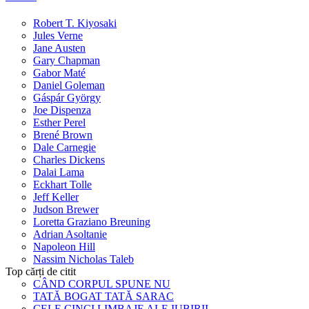
Robert T. Kiyosaki
Jules Verne
Jane Austen
Gary Chapman
Gabor Maté
Daniel Goleman
Gáspár György
Joe Dispenza
Esther Perel
Brené Brown
Dale Carnegie
Charles Dickens
Dalai Lama
Eckhart Tolle
Jeff Keller
Judson Brewer
Loretta Graziano Breuning
Adrian Asoltanie
Napoleon Hill
Nassim Nicholas Taleb
Top cărți de citit
CÂND CORPUL SPUNE NU
TATĂ BOGAT TATĂ SARAC
CELE CINCI LIMBAJE ALE IUBIRII