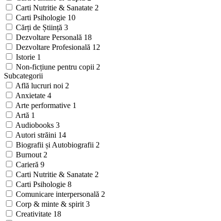
Carti Nutritie & Sanatate
2
Carti Psihologie
10
Cărți de Știință
3
Dezvoltare Personală
18
Dezvoltare Profesională
12
Istorie
1
Non-ficțiune pentru copii
2
Subcategorii
Află lucruri noi
2
Anxietate
4
Arte performative
1
Artă
1
Audiobooks
3
Autori străini
14
Biografii și Autobiografii
2
Burnout
2
Carieră
9
Carti Nutritie & Sanatate
2
Carti Psihologie
8
Comunicare interpersonală
2
Corp & minte & spirit
3
Creativitate
18