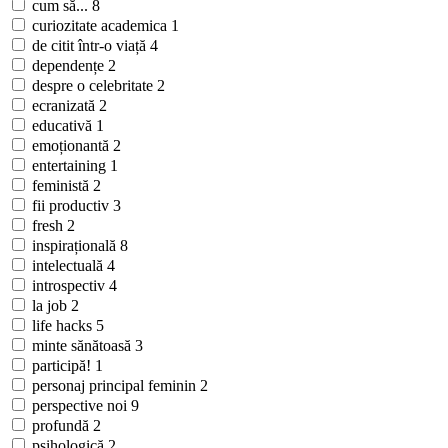
cum să...
8
curiozitate academica
1
de citit într-o viață
4
dependențe
2
despre o celebritate
2
ecranizată
2
educativă
1
emoționantă
2
entertaining
1
feministă
2
fii productiv
3
fresh
2
inspirațională
8
intelectuală
4
introspectiv
4
la job
2
life hacks
5
minte sănătoasă
3
participă!
1
personaj principal feminin
2
perspective noi
9
profundă
2
psihologică
2