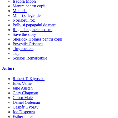
Isadora Moon
Mantre pentru copii
Miranda
Mituri și legende
Norișorul roz
Polly și papagalul de mare
Regii și reginele noastre
Save the story
Sherlock Holmes pentru copii
Poveștile Cristinei
Tiny rockers
Țup
Scrisori Remarcabile
Autori
Robert T. Kiyosaki
Jules Verne
Jane Austen
Gary Chapman
Gabor Maté
Daniel Goleman
Gáspár György
Joe Dispenza
Esther Perel