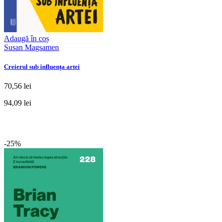
Adaugă în coș
Susan Magsamen
Creierul sub influența artei
70,56 lei
94,09 lei
-25%