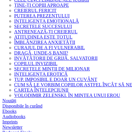
ȚINE-ȚI COPIII APROAPE
CREIERUL FERICIT
PUTEREA PREZENTULUI
INTELIGENȚA EMOȚIONALĂ
SECRETELE SUCCESULUI
ANTRENEAZĂ-ȚI CREIERUL
ATITUDINEA ESTE TOTUL
ÎMBLÂNZIREA ANXIETĂȚII
CURAJUL DE A FI VULNERABIL
DRAGĂ, UNDE-S BANII?
INVĂȚĂTORII DE GRIJĂ. SALVATORII
COPILUL INVIZIBIL
SECRETELE MINȚII DE MILIONAR
INTELIGENȚA EROTICĂ
ȚUP. IMPOSIBIL E DOAR UN CUVÂNT
CUM SĂ LE VORBIM COPIILOR ASTFEL ÎNCÂT SĂ N
CARTEA ÎNȚELEPCIUNII
VOLODIMIR ZELENSKI. ÎN MINTEA UNUI EROU
Noutăți
Disponibile în curând
Ebooks
Audiobooks
Imprints
Newsletter