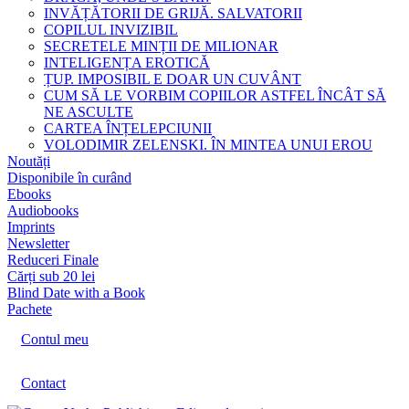
INVĂȚĂTORII DE GRIJĂ. SALVATORII
COPILUL INVIZIBIL
SECRETELE MINȚII DE MILIONAR
INTELIGENȚA EROTICĂ
ȚUP. IMPOSIBIL E DOAR UN CUVÂNT
CUM SĂ LE VORBIM COPIILOR ASTFEL ÎNCÂT SĂ
NE ASCULTE
CARTEA ÎNȚELEPCIUNII
VOLODIMIR ZELENSKI. ÎN MINTEA UNUI EROU
Noutăți
Disponibile în curând
Ebooks
Audiobooks
Imprints
Newsletter
Reduceri Finale
Cărți sub 20 lei
Blind Date with a Book
Pachete
Contul meu
Contact