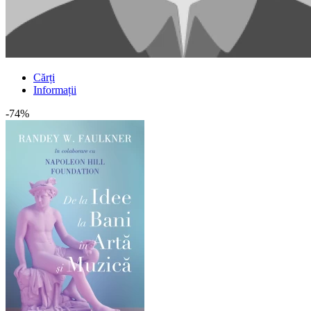
Cărți
Informații
-74%