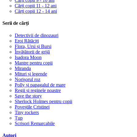
Cărți copii 9 - 10 ani
Cărți copii 11 - 12 ani
Cărți copii 12 - 14 ani
Serii de cărți
Detectivii de dinozauri
Eroi Rătăciți
Flora, Ursi și Bursi
Învățătorii de grijă
Isadora Moon
Mantre pentru copii
Miranda
Mituri și legende
Norișorul roz
Polly și papagalul de mare
Regii și reginele noastre
Save the story
Sherlock Holmes pentru copii
Poveștile Cristinei
Tiny rockers
Țup
Scrisori Remarcabile
Autori