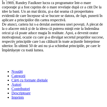
În 1969, Randey Faulkner lucra ca programator într-o mare
corporaţie şi a fost cuprins de o mare revelație după ce a citit De la
idee la bani. Un an mai târziu, şi-a dat seama că prosperitatea
evidentă de care începuse să se bucure se datora, de fapt, punerii în
aplicare a principiilor din cartea respectivă.
De atunci, cariera lui s-a derulat asemenea unei poveşti. A plecat de
la o afacere mică și de la ideea că puterea minţii este la îndemâna
oricui şi că poate aduce magia în realitate. Apoi, a devenit orator
motivaţional, ocazie cu care şi-a divulgat secretul propriilor succese,
respectiv principiile care l-au călăuzit în toate acțiunile întreprinse
ulterior. În ultimii 50 de ani nu și-a schimbat principiile, pe care le
împărtășește cu toată lumea.
SHOP
Noutăți
Categorii
Cărți cu formate digitale
Autori
Contributori
Descriptoare
Imprints