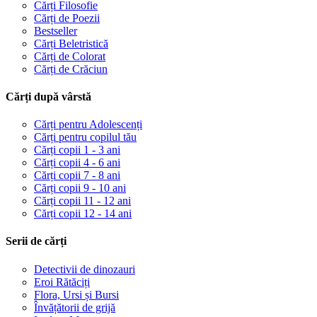
Cărți Filosofie
Cărți de Poezii
Bestseller
Cărți Beletristică
Cărți de Colorat
Cărți de Crăciun
Cărți după vârstă
Cărți pentru Adolescenți
Cărți pentru copilul tău
Cărți copii 1 - 3 ani
Cărți copii 4 - 6 ani
Cărți copii 7 - 8 ani
Cărți copii 9 - 10 ani
Cărți copii 11 - 12 ani
Cărți copii 12 - 14 ani
Serii de cărți
Detectivii de dinozauri
Eroi Rătăciți
Flora, Ursi și Bursi
Învățătorii de grijă