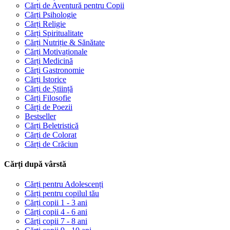
Cărți de Aventură pentru Copii
Cărți Psihologie
Cărți Religie
Cărți Spiritualitate
Cărți Nutriție & Sănătate
Cărți Motivaționale
Cărți Medicină
Cărți Gastronomie
Cărți Istorice
Cărți de Știință
Cărți Filosofie
Cărți de Poezii
Bestseller
Cărți Beletristică
Cărți de Colorat
Cărți de Crăciun
Cărți după vârstă
Cărți pentru Adolescenți
Cărți pentru copilul tău
Cărți copii 1 - 3 ani
Cărți copii 4 - 6 ani
Cărți copii 7 - 8 ani