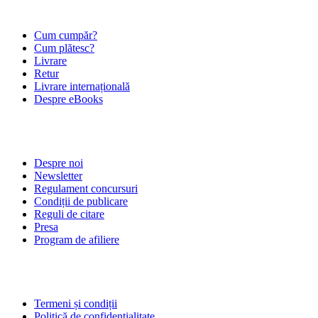
ÎNTREBĂRI FRECVENTE
Cum cumpăr?
Cum plătesc?
Livrare
Retur
Livrare internațională
Despre eBooks
DESPRE NOI
Despre noi
Newsletter
Regulament concursuri
Condiții de publicare
Reguli de citare
Presa
Program de afiliere
POLITICI
Termeni și condiții
Politică de confidențialitate