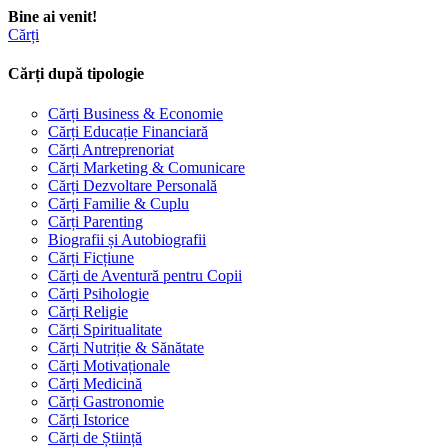
Bine ai venit!
Cărți
Cărți după tipologie
Cărți Business & Economie
Cărți Educație Financiară
Cărți Antreprenoriat
Cărți Marketing & Comunicare
Cărți Dezvoltare Personală
Cărți Familie & Cuplu
Cărți Parenting
Biografii și Autobiografii
Cărți Ficțiune
Cărți de Aventură pentru Copii
Cărți Psihologie
Cărți Religie
Cărți Spiritualitate
Cărți Nutriție & Sănătate
Cărți Motivaționale
Cărți Medicină
Cărți Gastronomie
Cărți Istorice
Cărți de Știință