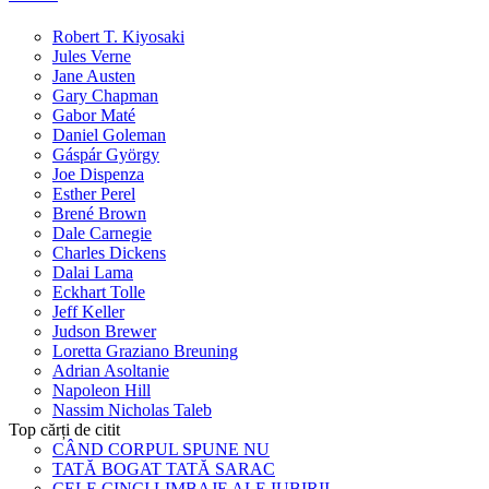
Robert T. Kiyosaki
Jules Verne
Jane Austen
Gary Chapman
Gabor Maté
Daniel Goleman
Gáspár György
Joe Dispenza
Esther Perel
Brené Brown
Dale Carnegie
Charles Dickens
Dalai Lama
Eckhart Tolle
Jeff Keller
Judson Brewer
Loretta Graziano Breuning
Adrian Asoltanie
Napoleon Hill
Nassim Nicholas Taleb
Top cărți de citit
CÂND CORPUL SPUNE NU
TATĂ BOGAT TATĂ SARAC
CELE CINCI LIMBAJE ALE IUBIRII