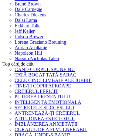
Brené Brown
Dale Carnegie
Charles Dickens
Dalai Lama
Eckhart Tolle
Jeff Keller
Judson Brewer
Loretta Graziano Breuning
Adrian Asoltanie
Napoleon Hill
Nassim Nicholas Taleb
Top cărți de citit
CÂND CORPUL SPUNE NU
TATĂ BOGAT TATĂ SARAC
CELE CINCI LIMBAJE ALE IUBIRII
ȚINE-ȚI COPIII APROAPE
CREIERUL FERICIT
PUTEREA PREZENTULUI
INTELIGENȚA EMOȚIONALĂ
SECRETELE SUCCESULUI
ANTRENEAZĂ-ȚI CREIERUL
ATITUDINEA ESTE TOTUL
ÎMBLÂNZIREA ANXIETĂȚII
CURAJUL DE A FI VULNERABIL
DRAGĂ, UNDE-S BANII?