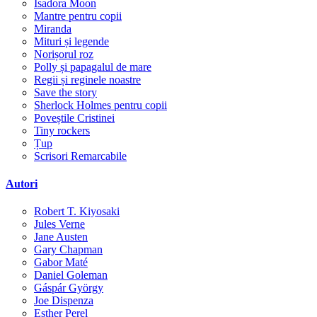
Isadora Moon
Mantre pentru copii
Miranda
Mituri și legende
Norișorul roz
Polly și papagalul de mare
Regii și reginele noastre
Save the story
Sherlock Holmes pentru copii
Poveștile Cristinei
Tiny rockers
Țup
Scrisori Remarcabile
Autori
Robert T. Kiyosaki
Jules Verne
Jane Austen
Gary Chapman
Gabor Maté
Daniel Goleman
Gáspár György
Joe Dispenza
Esther Perel