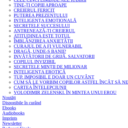
ȚINE-ȚI COPIII APROAPE
CREIERUL FERICIT
PUTEREA PREZENTULUI
INTELIGENȚA EMOȚIONALĂ
SECRETELE SUCCESULUI
ANTRENEAZĂ-ȚI CREIERUL
ATITUDINEA ESTE TOTUL
ÎMBLÂNZIREA ANXIETĂȚII
CURAJUL DE A FI VULNERABIL
DRAGĂ, UNDE-S BANII?
INVĂȚĂTORII DE GRIJĂ. SALVATORII
COPILUL INVIZIBIL
SECRETELE MINȚII DE MILIONAR
INTELIGENȚA EROTICĂ
ȚUP. IMPOSIBIL E DOAR UN CUVÂNT
CUM SĂ LE VORBIM COPIILOR ASTFEL ÎNCÂT SĂ N
CARTEA ÎNȚELEPCIUNII
VOLODIMIR ZELENSKI. ÎN MINTEA UNUI EROU
Noutăți
Disponibile în curând
Ebooks
Audiobooks
Imprints
Newsletter