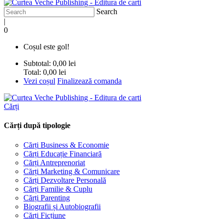
Search
|
0
Coșul este gol!
Subtotal:
0,00 lei
Total:
0,00 lei
Vezi coșul
Finalizează comanda
Cărți
Cărți după tipologie
Cărți Business & Economie
Cărți Educație Financiară
Cărți Antreprenoriat
Cărți Marketing & Comunicare
Cărți Dezvoltare Personală
Cărți Familie & Cuplu
Cărți Parenting
Biografii și Autobiografii
Cărți Ficțiune