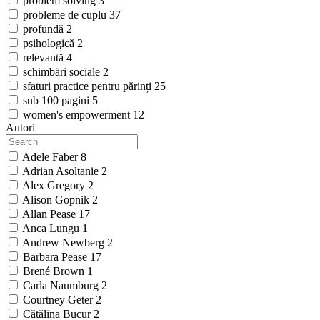
problem solving
3
probleme de cuplu
37
profundă
2
psihologică
2
relevantă
4
schimbări sociale
2
sfaturi practice pentru părinți
25
sub 100 pagini
5
women's empowerment
12
Autori
Adele Faber
8
Adrian Asoltanie
2
Alex Gregory
2
Alison Gopnik
2
Allan Pease
17
Anca Lungu
1
Andrew Newberg
2
Barbara Pease
17
Brené Brown
1
Carla Naumburg
2
Courtney Geter
2
Cătălina Bucur
2