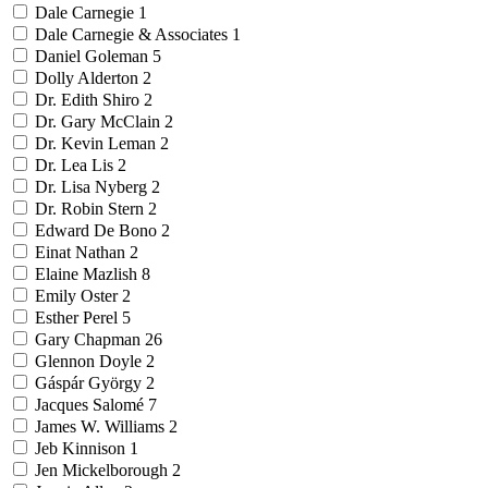
Dale Carnegie
1
Dale Carnegie & Associates
1
Daniel Goleman
5
Dolly Alderton
2
Dr. Edith Shiro
2
Dr. Gary McClain
2
Dr. Kevin Leman
2
Dr. Lea Lis
2
Dr. Lisa Nyberg
2
Dr. Robin Stern
2
Edward De Bono
2
Einat Nathan
2
Elaine Mazlish
8
Emily Oster
2
Esther Perel
5
Gary Chapman
26
Glennon Doyle
2
Gáspár György
2
Jacques Salomé
7
James W. Williams
2
Jeb Kinnison
1
Jen Mickelborough
2