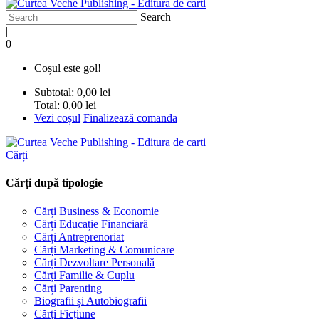
Search
|
0
Coșul este gol!
Subtotal:
0,00 lei
Total:
0,00 lei
Vezi coșul
Finalizează comanda
Cărți
Cărți după tipologie
Cărți Business & Economie
Cărți Educație Financiară
Cărți Antreprenoriat
Cărți Marketing & Comunicare
Cărți Dezvoltare Personală
Cărți Familie & Cuplu
Cărți Parenting
Biografii și Autobiografii
Cărți Ficțiune