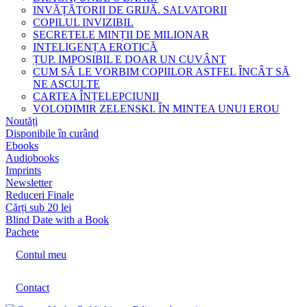
INVĂȚĂTORII DE GRIJĂ. SALVATORII
COPILUL INVIZIBIL
SECRETELE MINȚII DE MILIONAR
INTELIGENȚA EROTICĂ
ȚUP. IMPOSIBIL E DOAR UN CUVÂNT
CUM SĂ LE VORBIM COPIILOR ASTFEL ÎNCÂT SĂ
NE ASCULTE
CARTEA ÎNȚELEPCIUNII
VOLODIMIR ZELENSKI. ÎN MINTEA UNUI EROU
Noutăți
Disponibile în curând
Ebooks
Audiobooks
Imprints
Newsletter
Reduceri Finale
Cărți sub 20 lei
Blind Date with a Book
Pachete
Contul meu
Contact