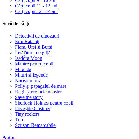
Cărți copii 9 - 10 ani
Cărți copii 11 - 12 ani
Cărți copii 12 - 14 ani
Serii de cărți
Detectivii de dinozauri
Eroi Rătăciți
Flora, Ursi și Bursi
Învățătorii de grijă
Isadora Moon
Mantre pentru copii
Miranda
Mituri și legende
Norișorul roz
Polly și papagalul de mare
Regii și reginele noastre
Save the story
Sherlock Holmes pentru copii
Poveștile Cristinei
Tiny rockers
Țup
Scrisori Remarcabile
Autori