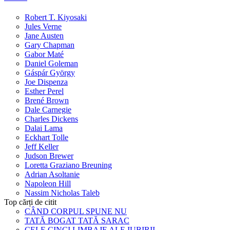
Robert T. Kiyosaki
Jules Verne
Jane Austen
Gary Chapman
Gabor Maté
Daniel Goleman
Gáspár György
Joe Dispenza
Esther Perel
Brené Brown
Dale Carnegie
Charles Dickens
Dalai Lama
Eckhart Tolle
Jeff Keller
Judson Brewer
Loretta Graziano Breuning
Adrian Asoltanie
Napoleon Hill
Nassim Nicholas Taleb
Top cărți de citit
CÂND CORPUL SPUNE NU
TATĂ BOGAT TATĂ SARAC
CELE CINCI LIMBAJE ALE IUBIRII