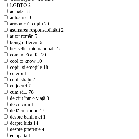
LGBTQ
2
actuală
18
anti-stres
9
armonie în cuplu
20
asumarea responsabilității
2
autor român
5
being different
6
bestseller internațional
15
comunică altfel
29
cool to know
10
copiii și emoțiile
18
cu eroi
1
cu ilustrații
7
cu jocuri
7
cum să...
78
de citit într-o viață
8
de crăciun
1
de făcut cadou
12
despre banii mei
1
despre kids
14
despre prietenie
4
echipa ta
1