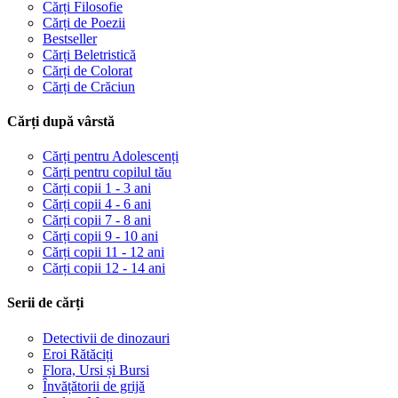
Cărți Filosofie
Cărți de Poezii
Bestseller
Cărți Beletristică
Cărți de Colorat
Cărți de Crăciun
Cărți după vârstă
Cărți pentru Adolescenți
Cărți pentru copilul tău
Cărți copii 1 - 3 ani
Cărți copii 4 - 6 ani
Cărți copii 7 - 8 ani
Cărți copii 9 - 10 ani
Cărți copii 11 - 12 ani
Cărți copii 12 - 14 ani
Serii de cărți
Detectivii de dinozauri
Eroi Rătăciți
Flora, Ursi și Bursi
Învățătorii de grijă