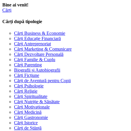
Bine ai venit!
Cărți
Cărți după tipologie
Cărți Business & Economie
Cărți Educație Financiară
Cărți Antreprenoriat
Cărți Marketing & Comunicare
Cărți Dezvoltare Personală
Cărți Familie & Cuplu
Cărți Parenting
Biografii și Autobiografii
Cărți Ficțiune
Cărți de Aventură pentru Copii
Cărți Psihologie
Cărți Religie
Cărți Spiritualitate
Cărți Nutriție & Sănătate
Cărți Motivaționale
Cărți Medicină
Cărți Gastronomie
Cărți Istorice
Cărți de Știință