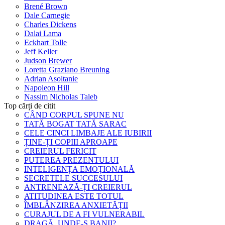
Brené Brown
Dale Carnegie
Charles Dickens
Dalai Lama
Eckhart Tolle
Jeff Keller
Judson Brewer
Loretta Graziano Breuning
Adrian Asoltanie
Napoleon Hill
Nassim Nicholas Taleb
Top cărți de citit
CÂND CORPUL SPUNE NU
TATĂ BOGAT TATĂ SARAC
CELE CINCI LIMBAJE ALE IUBIRII
ȚINE-ȚI COPIII APROAPE
CREIERUL FERICIT
PUTEREA PREZENTULUI
INTELIGENȚA EMOȚIONALĂ
SECRETELE SUCCESULUI
ANTRENEAZĂ-ȚI CREIERUL
ATITUDINEA ESTE TOTUL
ÎMBLÂNZIREA ANXIETĂȚII
CURAJUL DE A FI VULNERABIL
DRAGĂ, UNDE-S BANII?