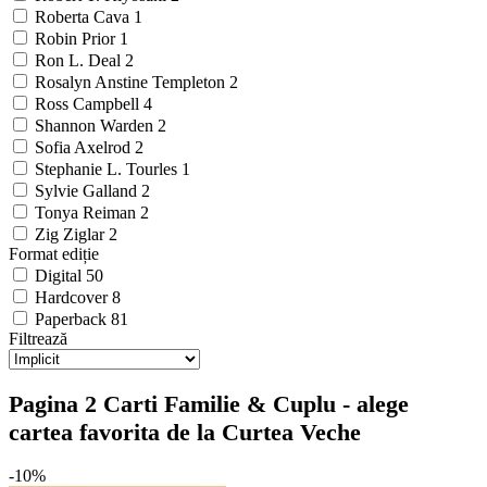
Roberta Cava
1
Robin Prior
1
Ron L. Deal
2
Rosalyn Anstine Templeton
2
Ross Campbell
4
Shannon Warden
2
Sofia Axelrod
2
Stephanie L. Tourles
1
Sylvie Galland
2
Tonya Reiman
2
Zig Ziglar
2
Format ediție
Digital
50
Hardcover
8
Paperback
81
Filtrează
Pagina 2 Carti Familie & Cuplu - alege
cartea favorita de la Curtea Veche
-10%