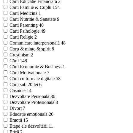
Carti Educatie Financiara
2
Carti Familie & Cuplu
154
Carti Medicină
1
Carti Nutritie & Sanatate
9
Carti Parenting
40
Carti Psihologie
49
Carti Religie
2
Comunicare interpersonală
48
Corp & minte & spirit
6
Creștinism
2
Cărți
148
Cărți Economie & Business
1
Cărți Motivaționale
7
Cărți cu formate digitale
58
Cărți sub 20 lei
6
Căsnicie
14
Dezvoltare Personală
86
Dezvoltare Profesională
8
Divorț
7
Educație emoțională
20
Emoții
15
Etape ale dezvoltării
11
Etică
2