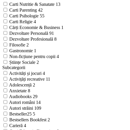
Carti Nutritie & Sanatate
13
Carti Parenting
42
Carti Psihologie
55
Carti Religie
4
Cărți Economie & Business
1
Dezvoltare Personală
91
Dezvoltare Profesională
8
Filosofie
2
Gastronomie
1
Non-ficțiune pentru copii
4
Științe Sociale
2
Subcategorii
Activități și jocuri
4
Activițăți recreative
11
Adolescență
2
Anxietate
8
Audiobooks
29
Autori români
14
Autori străini
109
Bestseller25
5
Bestsellers Bookfest
2
Carieră
4