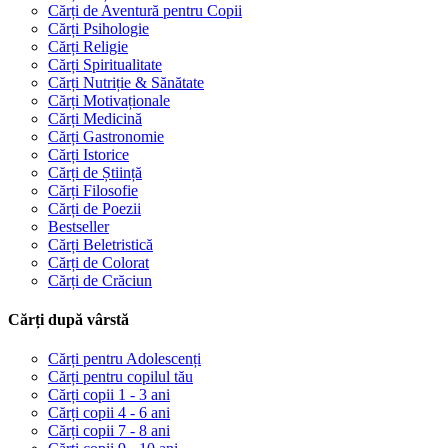
Cărți de Aventură pentru Copii
Cărți Psihologie
Cărți Religie
Cărți Spiritualitate
Cărți Nutriție & Sănătate
Cărți Motivaționale
Cărți Medicină
Cărți Gastronomie
Cărți Istorice
Cărți de Știință
Cărți Filosofie
Cărți de Poezii
Bestseller
Cărți Beletristică
Cărți de Colorat
Cărți de Crăciun
Cărți după vârstă
Cărți pentru Adolescenți
Cărți pentru copilul tău
Cărți copii 1 - 3 ani
Cărți copii 4 - 6 ani
Cărți copii 7 - 8 ani