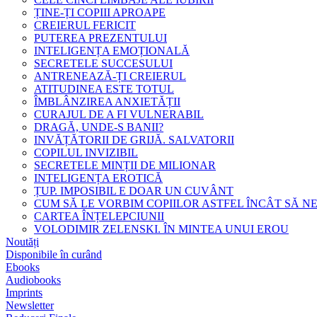
ȚINE-ȚI COPIII APROAPE
CREIERUL FERICIT
PUTEREA PREZENTULUI
INTELIGENȚA EMOȚIONALĂ
SECRETELE SUCCESULUI
ANTRENEAZĂ-ȚI CREIERUL
ATITUDINEA ESTE TOTUL
ÎMBLÂNZIREA ANXIETĂȚII
CURAJUL DE A FI VULNERABIL
DRAGĂ, UNDE-S BANII?
INVĂȚĂTORII DE GRIJĂ. SALVATORII
COPILUL INVIZIBIL
SECRETELE MINȚII DE MILIONAR
INTELIGENȚA EROTICĂ
ȚUP. IMPOSIBIL E DOAR UN CUVÂNT
CUM SĂ LE VORBIM COPIILOR ASTFEL ÎNCÂT SĂ N
CARTEA ÎNȚELEPCIUNII
VOLODIMIR ZELENSKI. ÎN MINTEA UNUI EROU
Noutăți
Disponibile în curând
Ebooks
Audiobooks
Imprints
Newsletter