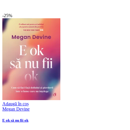
-25%
Adaugă în coș
Megan Devine
E ok să nu fii ok