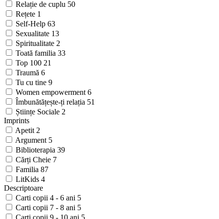
Relație de cuplu
50
Rețete
1
Self-Help
63
Sexualitate
13
Spiritualitate
2
Toată familia
33
Top 100
21
Traumă
6
Tu cu tine
9
Women empowerment
6
Îmbunătățește-ți relația
51
Științe Sociale
2
Imprints
Apetit
2
Argument
5
Biblioterapia
39
Cărți Cheie
7
Familia
87
LitKids
4
Descriptoare
Carti copii 4 - 6 ani
5
Carti copii 7 - 8 ani
5
Carti copii 9 - 10 ani
5