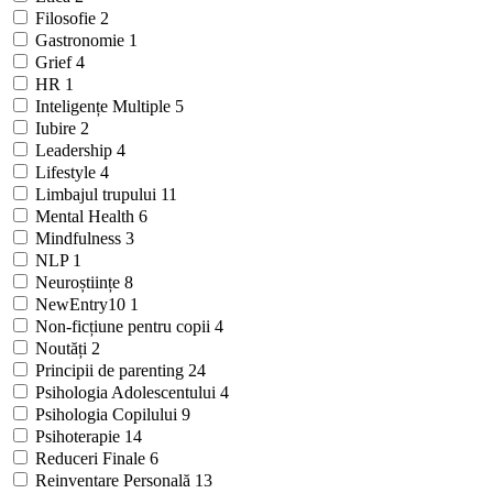
Filosofie
2
Gastronomie
1
Grief
4
HR
1
Inteligențe Multiple
5
Iubire
2
Leadership
4
Lifestyle
4
Limbajul trupului
11
Mental Health
6
Mindfulness
3
NLP
1
Neuroștiințe
8
NewEntry10
1
Non-ficțiune pentru copii
4
Noutăți
2
Principii de parenting
24
Psihologia Adolescentului
4
Psihologia Copilului
9
Psihoterapie
14
Reduceri Finale
6
Reinventare Personală
13