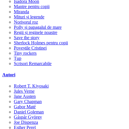
Isadora Moon
Mantre pentru copii
Miranda
Mituri și legende
Norișorul roz
Polly și papagalul de mare
Regii și reginele noastre
Save the story
Sherlock Holmes pentru copii
Poveștile Cristinei
Tiny rockers
Țup
Scrisori Remarcabile
Autori
Robert T. Kiyosaki
Jules Verne
Jane Austen
Gary Chapman
Gabor Maté
Daniel Goleman
Gáspár György
Joe Dispenza
Esther Perel