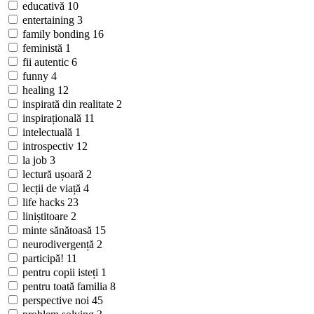
educativă
10
entertaining
3
family bonding
16
feministă
1
fii autentic
6
funny
4
healing
12
inspirată din realitate
2
inspirațională
11
intelectuală
1
introspectiv
12
la job
3
lectură ușoară
2
lecții de viață
4
life hacks
23
liniștitoare
2
minte sănătoasă
15
neurodivergență
2
participă!
11
pentru copii isteți
1
pentru toată familia
8
perspective noi
45