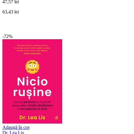
47,57 lei
63,43 lei
-72%
Adaugă în coș
Dr. Lea Lis