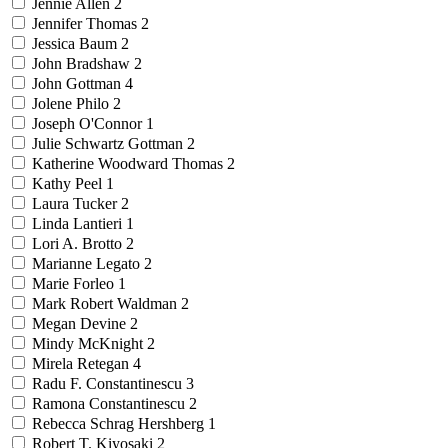
Jennie Allen
2
Jennifer Thomas
2
Jessica Baum
2
John Bradshaw
2
John Gottman
4
Jolene Philo
2
Joseph O'Connor
1
Julie Schwartz Gottman
2
Katherine Woodward Thomas
2
Kathy Peel
1
Laura Tucker
2
Linda Lantieri
1
Lori A. Brotto
2
Marianne Legato
2
Marie Forleo
1
Mark Robert Waldman
2
Megan Devine
2
Mindy McKnight
2
Mirela Retegan
4
Radu F. Constantinescu
3
Ramona Constantinescu
2
Rebecca Schrag Hershberg
1
Robert T. Kiyosaki
2