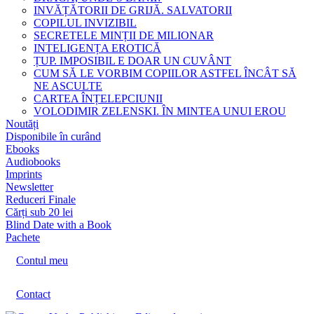
INVĂȚĂTORII DE GRIJĂ. SALVATORII
COPILUL INVIZIBIL
SECRETELE MINȚII DE MILIONAR
INTELIGENȚA EROTICĂ
ȚUP. IMPOSIBIL E DOAR UN CUVÂNT
CUM SĂ LE VORBIM COPIILOR ASTFEL ÎNCÂT SĂ
NE ASCULTE
CARTEA ÎNȚELEPCIUNII
VOLODIMIR ZELENSKI. ÎN MINTEA UNUI EROU
Noutăți
Disponibile în curând
Ebooks
Audiobooks
Imprints
Newsletter
Reduceri Finale
Cărți sub 20 lei
Blind Date with a Book
Pachete
Contul meu
Contact