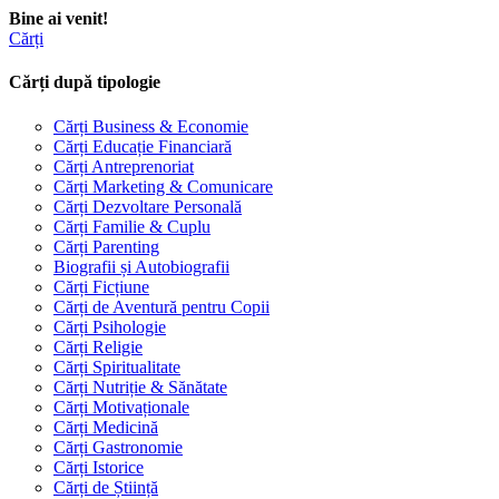
Bine ai venit!
Cărți
Cărți după tipologie
Cărți Business & Economie
Cărți Educație Financiară
Cărți Antreprenoriat
Cărți Marketing & Comunicare
Cărți Dezvoltare Personală
Cărți Familie & Cuplu
Cărți Parenting
Biografii și Autobiografii
Cărți Ficțiune
Cărți de Aventură pentru Copii
Cărți Psihologie
Cărți Religie
Cărți Spiritualitate
Cărți Nutriție & Sănătate
Cărți Motivaționale
Cărți Medicină
Cărți Gastronomie
Cărți Istorice
Cărți de Știință