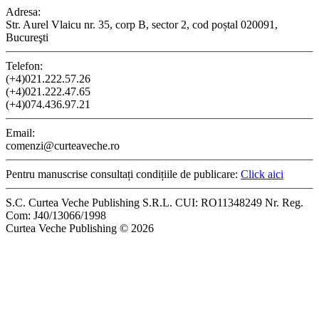
Adresa:
Str. Aurel Vlaicu nr. 35, corp B, sector 2, cod poștal 020091,
Bucureşti
Telefon:
(+4)021.222.57.26
(+4)021.222.47.65
(+4)074.436.97.21
Email:
comenzi@curteaveche.ro
Pentru manuscrise consultați condițiile de publicare:
Click aici
S.C. Curtea Veche Publishing S.R.L. CUI: RO11348249 Nr. Reg.
Com: J40/13066/1998
Curtea Veche Publishing © 2026