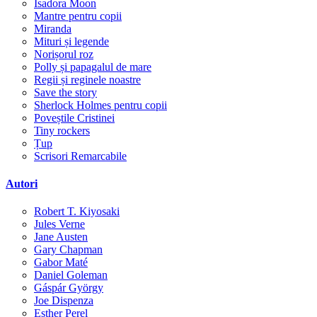
Isadora Moon
Mantre pentru copii
Miranda
Mituri și legende
Norișorul roz
Polly și papagalul de mare
Regii și reginele noastre
Save the story
Sherlock Holmes pentru copii
Poveștile Cristinei
Tiny rockers
Țup
Scrisori Remarcabile
Autori
Robert T. Kiyosaki
Jules Verne
Jane Austen
Gary Chapman
Gabor Maté
Daniel Goleman
Gáspár György
Joe Dispenza
Esther Perel