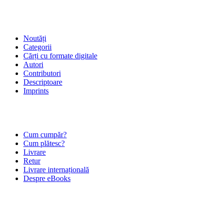
SHOP
Noutăți
Categorii
Cărți cu formate digitale
Autori
Contributori
Descriptoare
Imprints
ÎNTREBĂRI FRECVENTE
Cum cumpăr?
Cum plătesc?
Livrare
Retur
Livrare internațională
Despre eBooks
DESPRE NOI