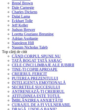
Brené Brown
Dale Carnegie
Charles Dickens
Dalai Lama
Eckhart Tolle
Jeff Keller
Judson Brewer
Loretta Graziano Breuning
Adrian Asoltanie
Napoleon Hill
Nassim Nicholas Taleb
Top cărți de citit
CÂND CORPUL SPUNE NU
TATĂ BOGAT TATĂ SARAC
CELE CINCI LIMBAJE ALE IUBIRII
ȚINE-ȚI COPIII APROAPE
CREIERUL FERICIT
PUTEREA PREZENTULUI
INTELIGENȚA EMOȚIONALĂ
SECRETELE SUCCESULUI
ANTRENEAZĂ-ȚI CREIERUL
ATITUDINEA ESTE TOTUL
ÎMBLÂNZIREA ANXIETĂȚII
CURAJUL DE A FI VULNERABIL
DRAGĂ, UNDE-S BANII?