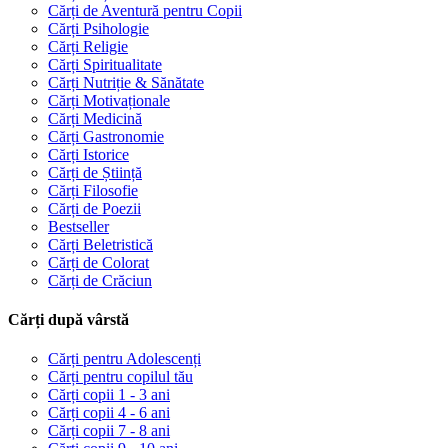
Cărți de Aventură pentru Copii
Cărți Psihologie
Cărți Religie
Cărți Spiritualitate
Cărți Nutriție & Sănătate
Cărți Motivaționale
Cărți Medicină
Cărți Gastronomie
Cărți Istorice
Cărți de Știință
Cărți Filosofie
Cărți de Poezii
Bestseller
Cărți Beletristică
Cărți de Colorat
Cărți de Crăciun
Cărți după vârstă
Cărți pentru Adolescenți
Cărți pentru copilul tău
Cărți copii 1 - 3 ani
Cărți copii 4 - 6 ani
Cărți copii 7 - 8 ani