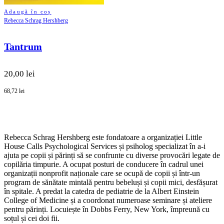
Adaugă în coș
Rebecca Schrag Hershberg
Tantrum
20,00 lei
68,72 lei
Rebecca Schrag Hershberg este fondatoare a organizației Little
House Calls Psychological Services și psiholog specializat în a‑i
ajuta pe copii și părinți să se confrunte cu diverse provocări legate de
copilăria timpurie. A ocupat posturi de conducere în cadrul unei
organizații nonprofit naționale care se ocupă de copii și într-un
program de sănătate mintală pentru bebeluși și copii mici, desfășurat
în spitale. A predat la catedra de pediatrie de la Albert Einstein
College of Medicine și a coordonat numeroase seminare și ateliere
pentru părinți. Locuiește în Dobbs Ferry, New York, împreună cu
soțul și cei doi fii.