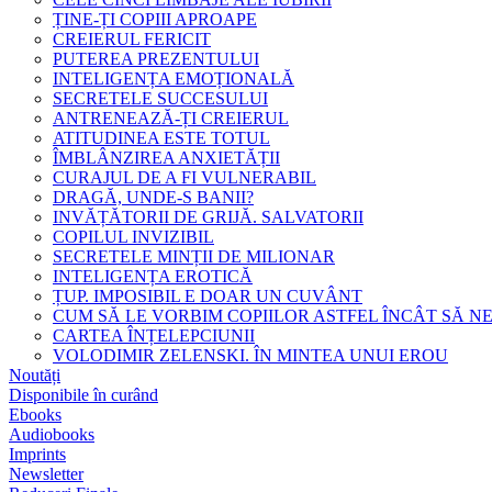
ȚINE-ȚI COPIII APROAPE
CREIERUL FERICIT
PUTEREA PREZENTULUI
INTELIGENȚA EMOȚIONALĂ
SECRETELE SUCCESULUI
ANTRENEAZĂ-ȚI CREIERUL
ATITUDINEA ESTE TOTUL
ÎMBLÂNZIREA ANXIETĂȚII
CURAJUL DE A FI VULNERABIL
DRAGĂ, UNDE-S BANII?
INVĂȚĂTORII DE GRIJĂ. SALVATORII
COPILUL INVIZIBIL
SECRETELE MINȚII DE MILIONAR
INTELIGENȚA EROTICĂ
ȚUP. IMPOSIBIL E DOAR UN CUVÂNT
CUM SĂ LE VORBIM COPIILOR ASTFEL ÎNCÂT SĂ N
CARTEA ÎNȚELEPCIUNII
VOLODIMIR ZELENSKI. ÎN MINTEA UNUI EROU
Noutăți
Disponibile în curând
Ebooks
Audiobooks
Imprints
Newsletter