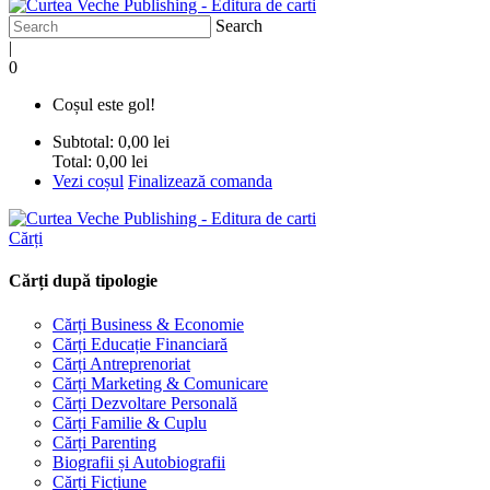
Search
|
0
Coșul este gol!
Subtotal:
0,00 lei
Total:
0,00 lei
Vezi coșul
Finalizează comanda
Cărți
Cărți după tipologie
Cărți Business & Economie
Cărți Educație Financiară
Cărți Antreprenoriat
Cărți Marketing & Comunicare
Cărți Dezvoltare Personală
Cărți Familie & Cuplu
Cărți Parenting
Biografii și Autobiografii
Cărți Ficțiune