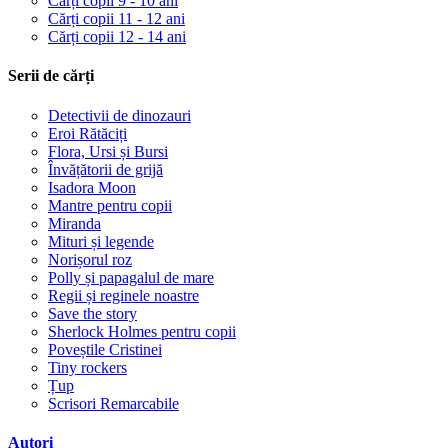
Cărți copii 9 - 10 ani
Cărți copii 11 - 12 ani
Cărți copii 12 - 14 ani
Serii de cărți
Detectivii de dinozauri
Eroi Rătăciți
Flora, Ursi și Bursi
Învățătorii de grijă
Isadora Moon
Mantre pentru copii
Miranda
Mituri și legende
Norișorul roz
Polly și papagalul de mare
Regii și reginele noastre
Save the story
Sherlock Holmes pentru copii
Poveștile Cristinei
Tiny rockers
Țup
Scrisori Remarcabile
Autori