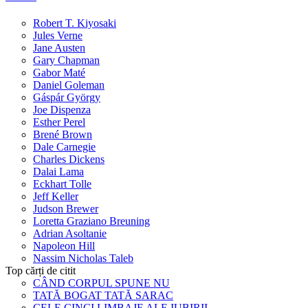
Robert T. Kiyosaki
Jules Verne
Jane Austen
Gary Chapman
Gabor Maté
Daniel Goleman
Gáspár György
Joe Dispenza
Esther Perel
Brené Brown
Dale Carnegie
Charles Dickens
Dalai Lama
Eckhart Tolle
Jeff Keller
Judson Brewer
Loretta Graziano Breuning
Adrian Asoltanie
Napoleon Hill
Nassim Nicholas Taleb
Top cărți de citit
CÂND CORPUL SPUNE NU
TATĂ BOGAT TATĂ SARAC
CELE CINCI LIMBAJE ALE IUBIRII