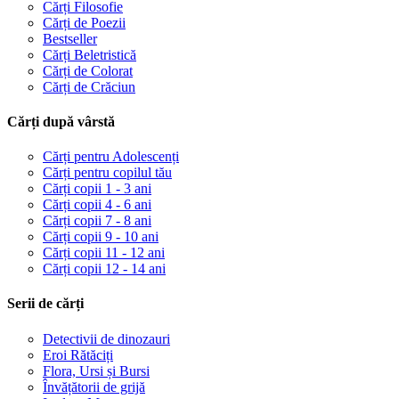
Cărți Filosofie
Cărți de Poezii
Bestseller
Cărți Beletristică
Cărți de Colorat
Cărți de Crăciun
Cărți după vârstă
Cărți pentru Adolescenți
Cărți pentru copilul tău
Cărți copii 1 - 3 ani
Cărți copii 4 - 6 ani
Cărți copii 7 - 8 ani
Cărți copii 9 - 10 ani
Cărți copii 11 - 12 ani
Cărți copii 12 - 14 ani
Serii de cărți
Detectivii de dinozauri
Eroi Rătăciți
Flora, Ursi și Bursi
Învățătorii de grijă