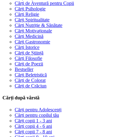
Cărți de Aventură pentru Copii
Cărți Psihologie
Cărți Religie
Cărți Spiritualitate
Cărți Nutriție & Sănătate
Cărți Motivaționale
Cărți Medicină
Cărți Gastronomie
Cărți Istorice
Cărți de Știință
Cărți Filosofie
Cărți de Poezii
Bestseller
Cărți Beletristică
Cărți de Colorat
Cărți de Crăciun
Cărți după vârstă
Cărți pentru Adolescenți
Cărți pentru copilul tău
Cărți copii 1 - 3 ani
Cărți copii 4 - 6 ani
Cărți copii 7 - 8 ani