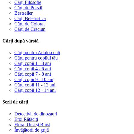
Cărți Filosofie
Cărți de Poezii
Bestseller
Cărți Beletristică
Cărți de Colorat
Cărți de Crăciun
Cărți după vârstă
Cărți pentru Adolescenți
Cărți pentru copilul tău
Cărți copii 1 - 3 ani
Cărți copii 4 - 6 ani
Cărți copii 7 - 8 ani
Cărți copii 9 - 10 ani
Cărți copii 11 - 12 ani
Cărți copii 12 - 14 ani
Serii de cărți
Detectivii de dinozauri
Eroi Rătăciți
Flora, Ursi și Bursi
Învățătorii de grijă