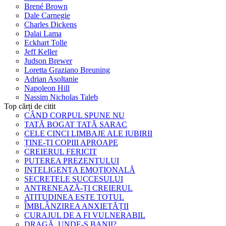
Brené Brown
Dale Carnegie
Charles Dickens
Dalai Lama
Eckhart Tolle
Jeff Keller
Judson Brewer
Loretta Graziano Breuning
Adrian Asoltanie
Napoleon Hill
Nassim Nicholas Taleb
Top cărți de citit
CÂND CORPUL SPUNE NU
TATĂ BOGAT TATĂ SARAC
CELE CINCI LIMBAJE ALE IUBIRII
ȚINE-ȚI COPIII APROAPE
CREIERUL FERICIT
PUTEREA PREZENTULUI
INTELIGENȚA EMOȚIONALĂ
SECRETELE SUCCESULUI
ANTRENEAZĂ-ȚI CREIERUL
ATITUDINEA ESTE TOTUL
ÎMBLÂNZIREA ANXIETĂȚII
CURAJUL DE A FI VULNERABIL
DRAGĂ, UNDE-S BANII?