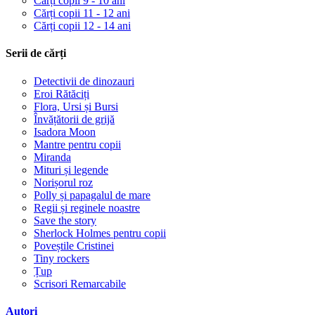
Cărți copii 9 - 10 ani
Cărți copii 11 - 12 ani
Cărți copii 12 - 14 ani
Serii de cărți
Detectivii de dinozauri
Eroi Rătăciți
Flora, Ursi și Bursi
Învățătorii de grijă
Isadora Moon
Mantre pentru copii
Miranda
Mituri și legende
Norișorul roz
Polly și papagalul de mare
Regii și reginele noastre
Save the story
Sherlock Holmes pentru copii
Poveștile Cristinei
Tiny rockers
Țup
Scrisori Remarcabile
Autori