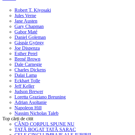
Robert T. Kiyosaki
Jules Verne
Jane Austen
Gary Chapman
Gabor Maté
Daniel Goleman
Gáspár György
Joe Dispenza
Esther Perel
Brené Brown
Dale Carnegie
Charles Dickens
Dalai Lama
Eckhart Tolle
Jeff Keller
Judson Brewer
Loretta Graziano Breuning
Adrian Asoltanie
Napoleon Hill
Nassim Nicholas Taleb
Top cărți de citit
CÂND CORPUL SPUNE NU
TATĂ BOGAT TATĂ SARAC
CELE CINCI LIMBAJE ALE IUBIRII