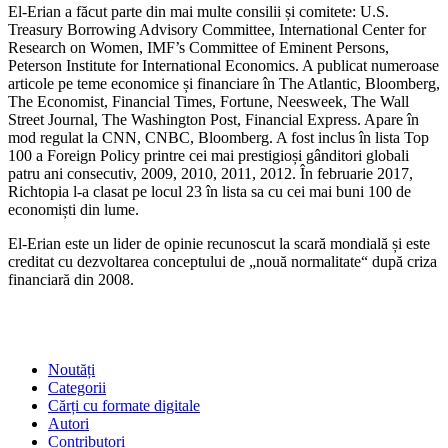
El-Erian a făcut parte din mai multe consilii și comitete: U.S.
Treasury Borrowing Advisory Committee, International Center for
Research on Women, IMF’s Committee of Eminent Persons,
Peterson Institute for International Economics. A publicat numeroase
articole pe teme economice și financiare în The Atlantic, Bloomberg,
The Economist, Financial Times, Fortune, Neesweek, The Wall
Street Journal, The Washington Post, Financial Express. Apare în
mod regulat la CNN, CNBC, Bloomberg. A fost inclus în lista Top
100 a Foreign Policy printre cei mai prestigioși gânditori globali
patru ani consecutiv, 2009, 2010, 2011, 2012. În februarie 2017,
Richtopia l-a clasat pe locul 23 în lista sa cu cei mai buni 100 de
economiști din lume.
El-Erian este un lider de opinie recunoscut la scară mondială și este
creditat cu dezvoltarea conceptului de „nouă normalitate“ după criza
financiară din 2008.
SHOP
Noutăți
Categorii
Cărți cu formate digitale
Autori
Contributori