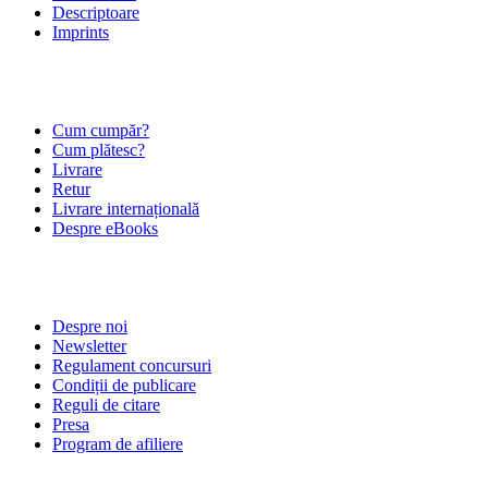
Descriptoare
Imprints
ÎNTREBĂRI FRECVENTE
Cum cumpăr?
Cum plătesc?
Livrare
Retur
Livrare internațională
Despre eBooks
DESPRE NOI
Despre noi
Newsletter
Regulament concursuri
Condiții de publicare
Reguli de citare
Presa
Program de afiliere