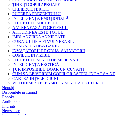
ȚINE-ȚI COPIII APROAPE
CREIERUL FERICIT
PUTEREA PREZENTULUI
INTELIGENȚA EMOȚIONALĂ
SECRETELE SUCCESULUI
ANTRENEAZĂ-ȚI CREIERUL
ATITUDINEA ESTE TOTUL
ÎMBLÂNZIREA ANXIETĂȚII
CURAJUL DE A FI VULNERABIL
DRAGĂ, UNDE-S BANII?
INVĂȚĂTORII DE GRIJĂ. SALVATORII
COPILUL INVIZIBIL
SECRETELE MINȚII DE MILIONAR
INTELIGENȚA EROTICĂ
ȚUP. IMPOSIBIL E DOAR UN CUVÂNT
CUM SĂ LE VORBIM COPIILOR ASTFEL ÎNCÂT SĂ N
CARTEA ÎNȚELEPCIUNII
VOLODIMIR ZELENSKI. ÎN MINTEA UNUI EROU
Noutăți
Disponibile în curând
Ebooks
Audiobooks
Imprints
Newsletter