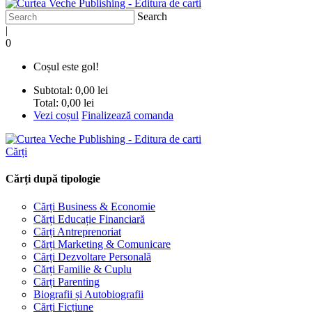
Search
|
0
Coșul este gol!
Subtotal:
0,00 lei
Total:
0,00 lei
Vezi coșul
Finalizează comanda
Cărți
Cărți după tipologie
Cărți Business & Economie
Cărți Educație Financiară
Cărți Antreprenoriat
Cărți Marketing & Comunicare
Cărți Dezvoltare Personală
Cărți Familie & Cuplu
Cărți Parenting
Biografii și Autobiografii
Cărți Ficțiune