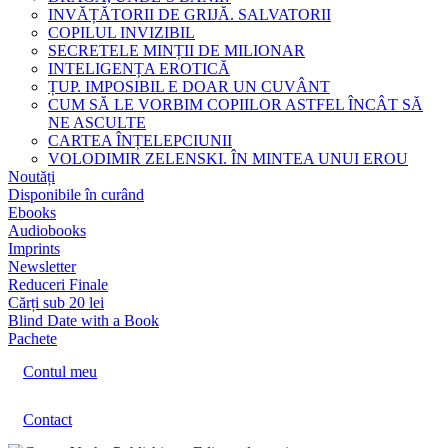
INVĂȚĂTORII DE GRIJĂ. SALVATORII
COPILUL INVIZIBIL
SECRETELE MINȚII DE MILIONAR
INTELIGENȚA EROTICĂ
ȚUP. IMPOSIBIL E DOAR UN CUVÂNT
CUM SĂ LE VORBIM COPIILOR ASTFEL ÎNCÂT SĂ
NE ASCULTE
CARTEA ÎNȚELEPCIUNII
VOLODIMIR ZELENSKI. ÎN MINTEA UNUI EROU
Noutăți
Disponibile în curând
Ebooks
Audiobooks
Imprints
Newsletter
Reduceri Finale
Cărți sub 20 lei
Blind Date with a Book
Pachete
Contul meu
Contact