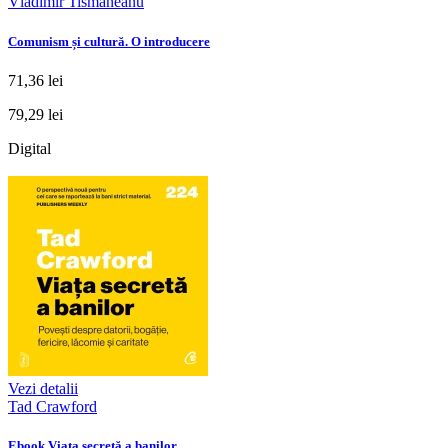
Vladimir Tismăneanu
Comunism și cultură. O introducere
71,36 lei
79,29 lei
Digital
Vezi detalii
Tad Crawford
Ebook Viața secretă a banilor