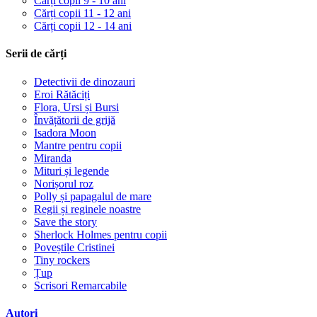
Cărți copii 9 - 10 ani
Cărți copii 11 - 12 ani
Cărți copii 12 - 14 ani
Serii de cărți
Detectivii de dinozauri
Eroi Rătăciți
Flora, Ursi și Bursi
Învățătorii de grijă
Isadora Moon
Mantre pentru copii
Miranda
Mituri și legende
Norișorul roz
Polly și papagalul de mare
Regii și reginele noastre
Save the story
Sherlock Holmes pentru copii
Poveștile Cristinei
Tiny rockers
Țup
Scrisori Remarcabile
Autori