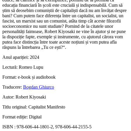
educația financiară în școli este crucială și indispensabilă. Cum să
știm să deosebim comuniștii de capitaliști dacă nu am învățat despre
bani? Cum putem face diferența între un capitalist, un socialist, un
fascist, un marxist sau un comunist, atâta timp cât aceste filozofii
socioeconomice nu sunt studiate? Pornind de la citatele unor
personalități faimoase, Robert Kiyosaki ne vine în ajutor și ne pune
la dispoziție fapte, exemple și instrumente, cu ajutorul cărora vom
putea face distincția între toate aceste noțiuni și vom putea afla
răspuns la întrebarea „Tu ce ești?“.
Anul apariției:
2024
Lectură:
Romeo Lupu
Format:
e-book și audiobook
Traducere:
Bogdan Ghiurco
Autor:
Robert Kiyosaki
Titlu original:
Capitalist Manifesto
Format ediție:
Digital
ISBN :
978-606-44-1801-2, 978-606-44-2155-5