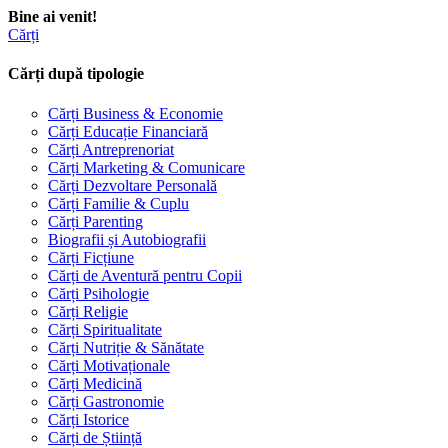
Bine ai venit!
Cărți
Cărți după tipologie
Cărți Business & Economie
Cărți Educație Financiară
Cărți Antreprenoriat
Cărți Marketing & Comunicare
Cărți Dezvoltare Personală
Cărți Familie & Cuplu
Cărți Parenting
Biografii și Autobiografii
Cărți Ficțiune
Cărți de Aventură pentru Copii
Cărți Psihologie
Cărți Religie
Cărți Spiritualitate
Cărți Nutriție & Sănătate
Cărți Motivaționale
Cărți Medicină
Cărți Gastronomie
Cărți Istorice
Cărți de Știință