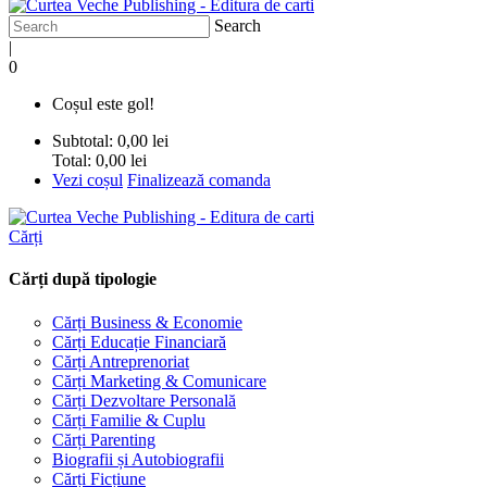
Search
|
0
Coșul este gol!
Subtotal:
0,00 lei
Total:
0,00 lei
Vezi coșul
Finalizează comanda
Cărți
Cărți după tipologie
Cărți Business & Economie
Cărți Educație Financiară
Cărți Antreprenoriat
Cărți Marketing & Comunicare
Cărți Dezvoltare Personală
Cărți Familie & Cuplu
Cărți Parenting
Biografii și Autobiografii
Cărți Ficțiune