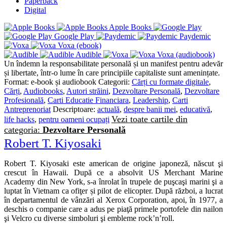
Paperback
Digital
Apple Books
Google Play
Paydemic
Voxa (ebook)
Audible
Voxa (audiobook)
Un îndemn la responsabilitate personală și un manifest pentru adevăr
și libertate, într-o lume în care principiile capitaliste sunt amenințate.
Format:
e-book și audiobook
Categorii:
Cărți cu formate digitale
,
Cărți
,
Audiobooks
,
Autori străini
,
Dezvoltare Personală
,
Dezvoltare
Profesională
,
Carti Educatie Financiara
,
Leadership
,
Carti
Antreprenoriat
Descriptoare:
actuală
,
despre banii mei
,
educativă
,
Vezi toate cartile din
life hacks
,
pentru oameni ocupați
categoria:
Dezvoltare Personală
Robert T. Kiyosaki
Robert T. Kiyosaki este american de origine japoneză, născut şi
crescut în Hawaii. După ce a absolvit US Merchant Marine
Academy din New York, s‑a înrolat în trupele de puşcaşi marini şi a
luptat în Vietnam ca ofiţer și pilot de elicopter. După război, a lucrat
în departamentul de vânzări al Xerox Corporation, apoi, în 1977, a
deschis o companie care a adus pe piaţă primele portofele din nailon
şi Velcro cu diverse simboluri şi embleme rock’n’roll.