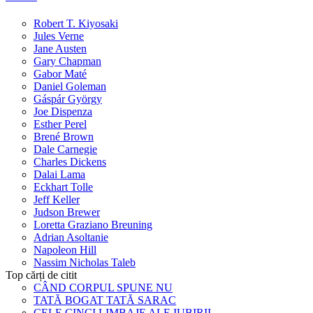
Robert T. Kiyosaki
Jules Verne
Jane Austen
Gary Chapman
Gabor Maté
Daniel Goleman
Gáspár György
Joe Dispenza
Esther Perel
Brené Brown
Dale Carnegie
Charles Dickens
Dalai Lama
Eckhart Tolle
Jeff Keller
Judson Brewer
Loretta Graziano Breuning
Adrian Asoltanie
Napoleon Hill
Nassim Nicholas Taleb
Top cărți de citit
CÂND CORPUL SPUNE NU
TATĂ BOGAT TATĂ SARAC
CELE CINCI LIMBAJE ALE IUBIRII