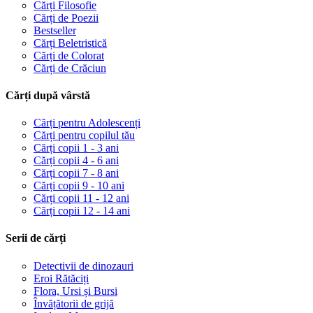
Cărți Filosofie
Cărți de Poezii
Bestseller
Cărți Beletristică
Cărți de Colorat
Cărți de Crăciun
Cărți după vârstă
Cărți pentru Adolescenți
Cărți pentru copilul tău
Cărți copii 1 - 3 ani
Cărți copii 4 - 6 ani
Cărți copii 7 - 8 ani
Cărți copii 9 - 10 ani
Cărți copii 11 - 12 ani
Cărți copii 12 - 14 ani
Serii de cărți
Detectivii de dinozauri
Eroi Rătăciți
Flora, Ursi și Bursi
Învățătorii de grijă