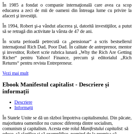
În 1985 a fondat o companie internaţională care avea ca scop
educarea a zeci de mii de oameni din întreaga lume cu privire la
afaceri şi investiţii.
În 1994, Robert şi‑a vândut afacerea şi, datorită investiţiilor, a putut
să se retragă din activitate la vârsta de 47 de ani.
În scurta perioadă petrecută ca „pensionar“ a scris bestsellerul
internaţional Rich Dad, Poor Dad. În calitate de antreprenor, mentor
şi investitor, Robert scrie rubrica lunară „Why the Rich Are Getting
Richer“ pentru Yahoo! Finance, precum şi editorialul „Rich
Returns“ pentru revista Entrepreneur.
Vezi mai mult
Ebook Manifestul capitalist - Descriere și
informații
Descriere
Informații
În Statele Unite se dă un război împotriva capitalismului. Din păcate,
majoritatea oamenilor nu cunosc diferența dintre socialism,
comunism și capitalism. Acesta este rolul
Manifestului capitalist
: să
educe, să clarifice și să exemplifice, pornind de la premisa că