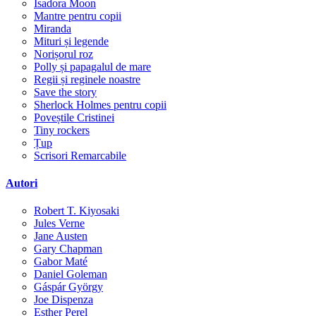
Isadora Moon
Mantre pentru copii
Miranda
Mituri și legende
Norișorul roz
Polly și papagalul de mare
Regii și reginele noastre
Save the story
Sherlock Holmes pentru copii
Poveștile Cristinei
Tiny rockers
Țup
Scrisori Remarcabile
Autori
Robert T. Kiyosaki
Jules Verne
Jane Austen
Gary Chapman
Gabor Maté
Daniel Goleman
Gáspár György
Joe Dispenza
Esther Perel