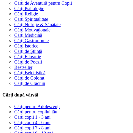
Cărți de Aventură pentru Copii
Cărți Psihologie
Cărți Religie
Cărți Spiritualitate
Cărți Nutriție & Sănătate
Cărți Motivaționale
Cărți Medicină
Cărți Gastronomie
Cărți Istorice
Cărți de Știință
Cărți Filosofie
Cărți de Poezii
Bestseller
Cărți Beletristică
Cărți de Colorat
Cărți de Crăciun
Cărți după vârstă
Cărți pentru Adolescenți
Cărți pentru copilul tău
Cărți copii 1 - 3 ani
Cărți copii 4 - 6 ani
Cărți copii 7 - 8 ani