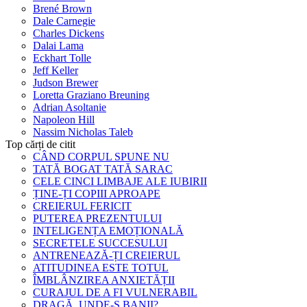
Brené Brown
Dale Carnegie
Charles Dickens
Dalai Lama
Eckhart Tolle
Jeff Keller
Judson Brewer
Loretta Graziano Breuning
Adrian Asoltanie
Napoleon Hill
Nassim Nicholas Taleb
Top cărți de citit
CÂND CORPUL SPUNE NU
TATĂ BOGAT TATĂ SARAC
CELE CINCI LIMBAJE ALE IUBIRII
ȚINE-ȚI COPIII APROAPE
CREIERUL FERICIT
PUTEREA PREZENTULUI
INTELIGENȚA EMOȚIONALĂ
SECRETELE SUCCESULUI
ANTRENEAZĂ-ȚI CREIERUL
ATITUDINEA ESTE TOTUL
ÎMBLÂNZIREA ANXIETĂȚII
CURAJUL DE A FI VULNERABIL
DRAGĂ, UNDE-S BANII?