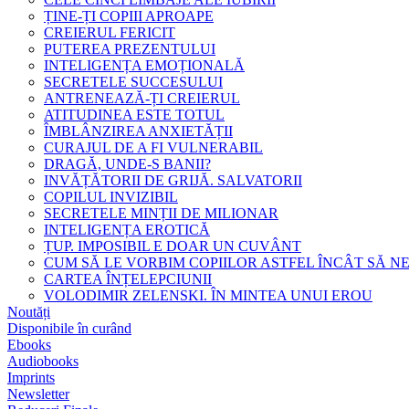
ȚINE-ȚI COPIII APROAPE
CREIERUL FERICIT
PUTEREA PREZENTULUI
INTELIGENȚA EMOȚIONALĂ
SECRETELE SUCCESULUI
ANTRENEAZĂ-ȚI CREIERUL
ATITUDINEA ESTE TOTUL
ÎMBLÂNZIREA ANXIETĂȚII
CURAJUL DE A FI VULNERABIL
DRAGĂ, UNDE-S BANII?
INVĂȚĂTORII DE GRIJĂ. SALVATORII
COPILUL INVIZIBIL
SECRETELE MINȚII DE MILIONAR
INTELIGENȚA EROTICĂ
ȚUP. IMPOSIBIL E DOAR UN CUVÂNT
CUM SĂ LE VORBIM COPIILOR ASTFEL ÎNCÂT SĂ N
CARTEA ÎNȚELEPCIUNII
VOLODIMIR ZELENSKI. ÎN MINTEA UNUI EROU
Noutăți
Disponibile în curând
Ebooks
Audiobooks
Imprints
Newsletter