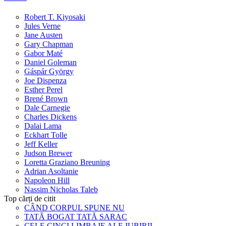
Robert T. Kiyosaki
Jules Verne
Jane Austen
Gary Chapman
Gabor Maté
Daniel Goleman
Gáspár György
Joe Dispenza
Esther Perel
Brené Brown
Dale Carnegie
Charles Dickens
Dalai Lama
Eckhart Tolle
Jeff Keller
Judson Brewer
Loretta Graziano Breuning
Adrian Asoltanie
Napoleon Hill
Nassim Nicholas Taleb
Top cărți de citit
CÂND CORPUL SPUNE NU
TATĂ BOGAT TATĂ SARAC
CELE CINCI LIMBAJE ALE IUBIRII