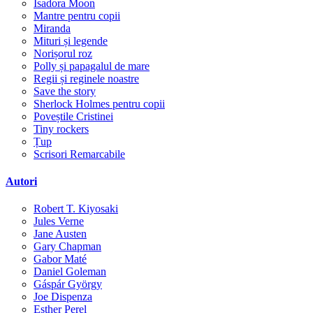
Isadora Moon
Mantre pentru copii
Miranda
Mituri și legende
Norișorul roz
Polly și papagalul de mare
Regii și reginele noastre
Save the story
Sherlock Holmes pentru copii
Poveștile Cristinei
Tiny rockers
Țup
Scrisori Remarcabile
Autori
Robert T. Kiyosaki
Jules Verne
Jane Austen
Gary Chapman
Gabor Maté
Daniel Goleman
Gáspár György
Joe Dispenza
Esther Perel