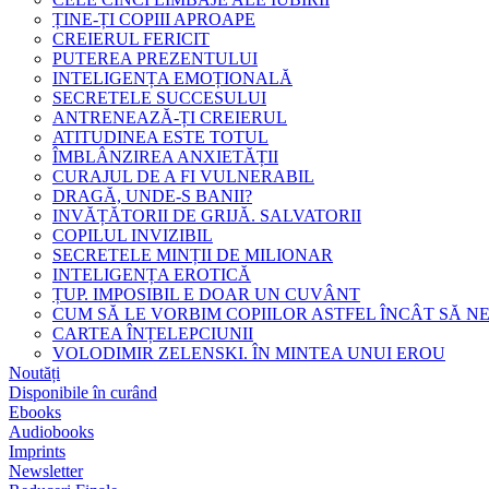
ȚINE-ȚI COPIII APROAPE
CREIERUL FERICIT
PUTEREA PREZENTULUI
INTELIGENȚA EMOȚIONALĂ
SECRETELE SUCCESULUI
ANTRENEAZĂ-ȚI CREIERUL
ATITUDINEA ESTE TOTUL
ÎMBLÂNZIREA ANXIETĂȚII
CURAJUL DE A FI VULNERABIL
DRAGĂ, UNDE-S BANII?
INVĂȚĂTORII DE GRIJĂ. SALVATORII
COPILUL INVIZIBIL
SECRETELE MINȚII DE MILIONAR
INTELIGENȚA EROTICĂ
ȚUP. IMPOSIBIL E DOAR UN CUVÂNT
CUM SĂ LE VORBIM COPIILOR ASTFEL ÎNCÂT SĂ N
CARTEA ÎNȚELEPCIUNII
VOLODIMIR ZELENSKI. ÎN MINTEA UNUI EROU
Noutăți
Disponibile în curând
Ebooks
Audiobooks
Imprints
Newsletter