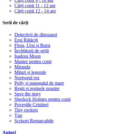
Cărți copii 9 - 10 ani
Cărți copii 11 - 12 ani
Cărți copii 12 - 14 ani
Serii de cărți
Detectivii de dinozauri
Eroi Rătăciți
Flora, Ursi și Bursi
Învățătorii de grijă
Isadora Moon
Mantre pentru copii
Miranda
Mituri și legende
Norișorul roz
Polly și papagalul de mare
Regii și reginele noastre
Save the story
Sherlock Holmes pentru copii
Poveștile Cristinei
Tiny rockers
Țup
Scrisori Remarcabile
Autori