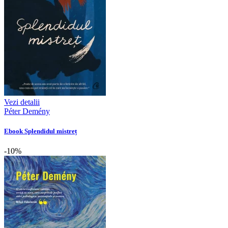
Vezi detalii
Péter Demény
Ebook Splendidul mistreț
-10%