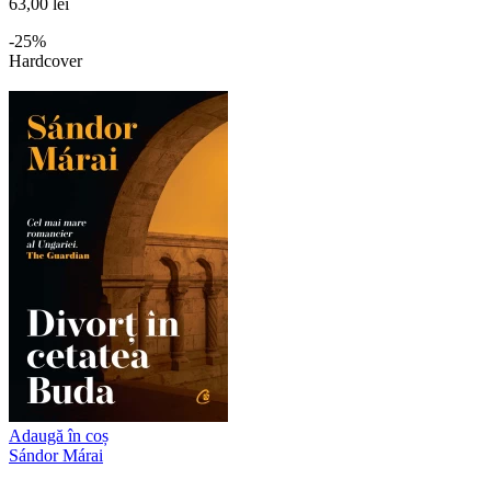
63,00 lei
-25%
Hardcover
Adaugă în coș
Sándor Márai