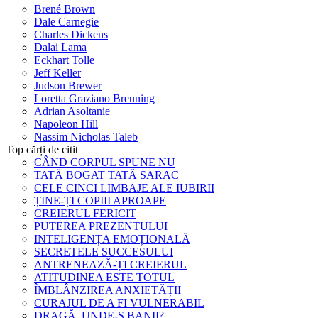
Brené Brown
Dale Carnegie
Charles Dickens
Dalai Lama
Eckhart Tolle
Jeff Keller
Judson Brewer
Loretta Graziano Breuning
Adrian Asoltanie
Napoleon Hill
Nassim Nicholas Taleb
Top cărți de citit
CÂND CORPUL SPUNE NU
TATĂ BOGAT TATĂ SARAC
CELE CINCI LIMBAJE ALE IUBIRII
ȚINE-ȚI COPIII APROAPE
CREIERUL FERICIT
PUTEREA PREZENTULUI
INTELIGENȚA EMOȚIONALĂ
SECRETELE SUCCESULUI
ANTRENEAZĂ-ȚI CREIERUL
ATITUDINEA ESTE TOTUL
ÎMBLÂNZIREA ANXIETĂȚII
CURAJUL DE A FI VULNERABIL
DRAGĂ, UNDE-S BANII?