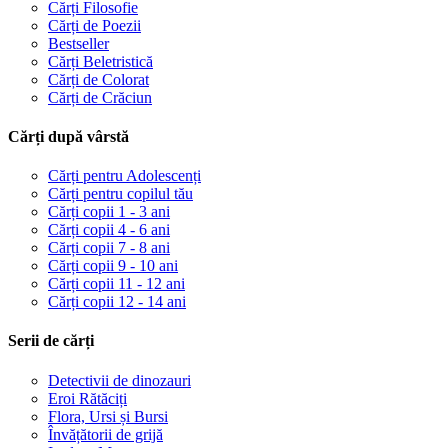
Cărți Filosofie
Cărți de Poezii
Bestseller
Cărți Beletristică
Cărți de Colorat
Cărți de Crăciun
Cărți după vârstă
Cărți pentru Adolescenți
Cărți pentru copilul tău
Cărți copii 1 - 3 ani
Cărți copii 4 - 6 ani
Cărți copii 7 - 8 ani
Cărți copii 9 - 10 ani
Cărți copii 11 - 12 ani
Cărți copii 12 - 14 ani
Serii de cărți
Detectivii de dinozauri
Eroi Rătăciți
Flora, Ursi și Bursi
Învățătorii de grijă