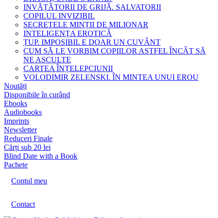
INVĂȚĂTORII DE GRIJĂ. SALVATORII
COPILUL INVIZIBIL
SECRETELE MINȚII DE MILIONAR
INTELIGENȚA EROTICĂ
ȚUP. IMPOSIBIL E DOAR UN CUVÂNT
CUM SĂ LE VORBIM COPIILOR ASTFEL ÎNCÂT SĂ
NE ASCULTE
CARTEA ÎNȚELEPCIUNII
VOLODIMIR ZELENSKI. ÎN MINTEA UNUI EROU
Noutăți
Disponibile în curând
Ebooks
Audiobooks
Imprints
Newsletter
Reduceri Finale
Cărți sub 20 lei
Blind Date with a Book
Pachete
Contul meu
Contact