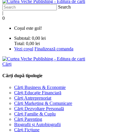
Search
|
0
Coșul este gol!
Subtotal:
0,00 lei
Total:
0,00 lei
Vezi coșul
Finalizează comanda
Cărți
Cărți după tipologie
Cărți Business & Economie
Cărți Educație Financiară
Cărți Antreprenoriat
Cărți Marketing & Comunicare
Cărți Dezvoltare Personală
Cărți Familie & Cuplu
Cărți Parenting
Biografii și Autobiografii
Cărți Ficțiune