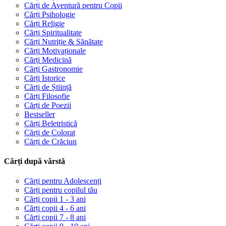
Cărți de Aventură pentru Copii
Cărți Psihologie
Cărți Religie
Cărți Spiritualitate
Cărți Nutriție & Sănătate
Cărți Motivaționale
Cărți Medicină
Cărți Gastronomie
Cărți Istorice
Cărți de Știință
Cărți Filosofie
Cărți de Poezii
Bestseller
Cărți Beletristică
Cărți de Colorat
Cărți de Crăciun
Cărți după vârstă
Cărți pentru Adolescenți
Cărți pentru copilul tău
Cărți copii 1 - 3 ani
Cărți copii 4 - 6 ani
Cărți copii 7 - 8 ani