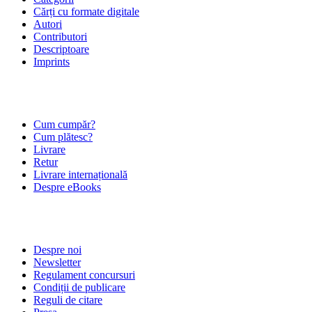
Cărți cu formate digitale
Autori
Contributori
Descriptoare
Imprints
ÎNTREBĂRI FRECVENTE
Cum cumpăr?
Cum plătesc?
Livrare
Retur
Livrare internațională
Despre eBooks
DESPRE NOI
Despre noi
Newsletter
Regulament concursuri
Condiții de publicare
Reguli de citare