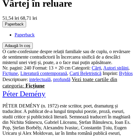
Vârtej în reluare
51,54 lei
68,71 lei
Paperback
Paperback
Adaugă în coș
O carte-confesiune despre relații familiale sau de cuplu, o revărsare
de sentimente contradictorii în încercarea sisifică de a descâlci
misterul unei vieți și, poate, a o face mai puțin apăsătoare.
Nr. pagini:
240
Format:
13 × 20 cm
Categorii:
Cărți
,
Autori străini
,
Ficțiune
,
Literatură contemporană
,
Carti Beletristică
Imprint:
Byblos
Vezi toate cartile din
Descriptoare:
intelectuală
,
profundă
categoria:
Ficțiune
Péter Demény
PÉTER DEMÉNY (n. 1972) este scriitor, poet, dramaturg și
traducător. A publicat de-a lungul timpului poezie, proză, eseuri,
studii critice și publicistică literară. Semnează traduceri în maghiară
din Nichita Stănescu, Gabriel Liiceanu, Ștefan Bănulescu, Ioan Es.
Pop, Ștefan Borbély, Alexandru Ivasiuc, Constantin Țoiu, Eugen
Uricaru și Alex Moldovan, iar în limba română publică eseuri,