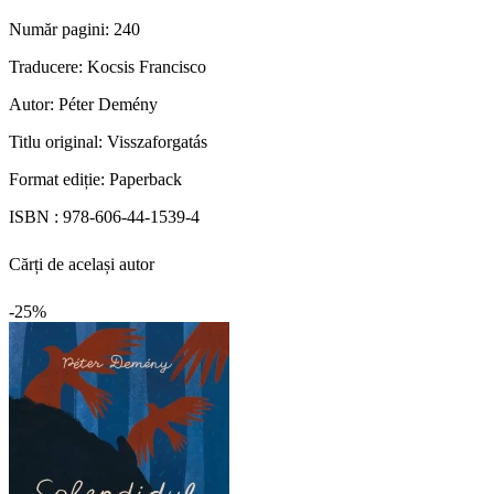
Număr pagini:
240
Traducere:
Kocsis Francisco
Autor:
Péter Demény
Titlu original:
Visszaforgatás
Format ediție:
Paperback
ISBN :
978-606-44-1539-4
Cărți de același autor
-25%