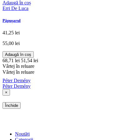
Adaugă în coș
Erri De Luca
Păpușarul
41,25 lei
55,00 lei
Adaugă în coș
68,71 lei
51,54 lei
Vârtej în reluare
Vârtej în reluare
Péter Demény
Péter Demény
×
Închide
SHOP
Noutăți
Categorii