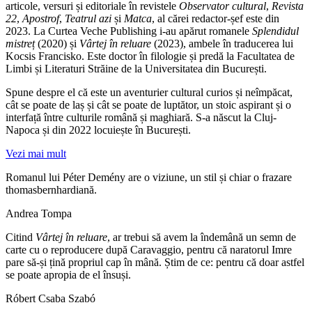
articole, versuri și editoriale în revistele
Observator cultural
,
Revista
22
,
Apostrof
,
Teatrul azi
și
Matca
, al cărei redactor-șef este din
2023. La Curtea Veche Publishing i-au apărut romanele
Splendidul
mistreț
(2020) și
Vârtej în reluare
(2023), ambele în traducerea lui
Kocsis Francisko. Este doctor în filologie și predă la Facultatea de
Limbi și Literaturi Străine de la Universitatea din București.
Spune despre el că este un aventurier cultural curios și neîmpăcat,
cât se poate de laș și cât se poate de luptător, un stoic aspirant și o
interfață între culturile română și maghiară. S-a născut la Cluj-
Napoca și din 2022 locuiește în București.
Vezi mai mult
Romanul lui Péter Demény are o viziune, un stil și chiar o frazare
thomasbernhardiană.
Andrea Tompa
Citind
Vârtej în reluare
, ar trebui să avem la îndemână un semn de
carte cu o reproducere după Caravaggio, pentru că naratorul Imre
pare să-și țină propriul cap în mână. Știm de ce: pentru că doar astfel
se poate apropia de el însuși.
Róbert Csaba Szabó