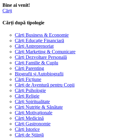
Bine ai venit!
Cărți
Cărți după tipologie
Cărți Business & Economie
Cărți Educație Financiară
Cărți Antreprenoriat
Cărți Marketing & Comunicare
Cărți Dezvoltare Personală
Cărți Familie & Cuplu
Cărți Parenting
Biografii și Autobiografii
Cărți Ficțiune
Cărți de Aventură pentru Copii
Cărți Psihologie
Cărți Religie
Cărți Spiritualitate
Cărți Nutriție & Sănătate
Cărți Motivaționale
Cărți Medicină
Cărți Gastronomie
Cărți Istorice
Cărți de Știință