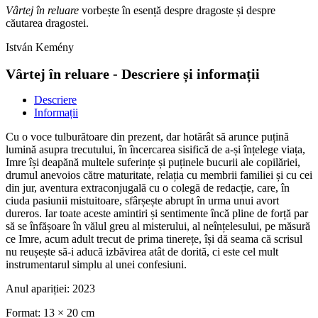
Vârtej în reluare
vorbește în esență despre dragoste și despre
căutarea dragostei.
István Kemény
Vârtej în reluare - Descriere și informații
Descriere
Informații
Cu o voce tulburătoare din prezent, dar hotărât să arunce puțină
lumină asupra trecutului, în încercarea sisifică de a-și înțelege viața,
Imre își deapănă multele suferințe și puținele bucurii ale copilăriei,
drumul anevoios către maturitate, relația cu membrii familiei și cu cei
din jur, aventura extraconjugală cu o colegă de redacție, care, în
ciuda pasiunii mistuitoare, sfârșește abrupt în urma unui avort
dureros. Iar toate aceste amintiri și sentimente încă pline de forță par
să se înfășoare în vălul greu al misterului, al neînțelesului, pe măsură
ce Imre, acum adult trecut de prima tinerețe, își dă seama că scrisul
nu reușește să-i aducă izbăvirea atât de dorită, ci este cel mult
instrumentarul simplu al unei confesiuni.
Anul apariției:
2023
Format:
13 × 20 cm