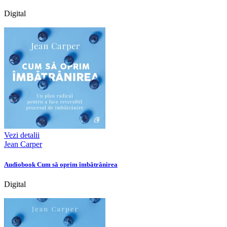
Digital
Vezi detalii
Jean Carper
Audiobook Cum să oprim îmbătrânirea
Digital