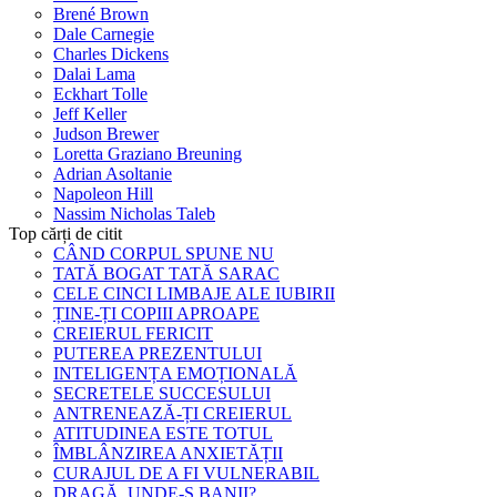
Brené Brown
Dale Carnegie
Charles Dickens
Dalai Lama
Eckhart Tolle
Jeff Keller
Judson Brewer
Loretta Graziano Breuning
Adrian Asoltanie
Napoleon Hill
Nassim Nicholas Taleb
Top cărți de citit
CÂND CORPUL SPUNE NU
TATĂ BOGAT TATĂ SARAC
CELE CINCI LIMBAJE ALE IUBIRII
ȚINE-ȚI COPIII APROAPE
CREIERUL FERICIT
PUTEREA PREZENTULUI
INTELIGENȚA EMOȚIONALĂ
SECRETELE SUCCESULUI
ANTRENEAZĂ-ȚI CREIERUL
ATITUDINEA ESTE TOTUL
ÎMBLÂNZIREA ANXIETĂȚII
CURAJUL DE A FI VULNERABIL
DRAGĂ, UNDE-S BANII?