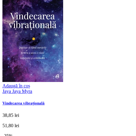
Adaugă în coș
Jaya Jaya Myra
Vindecarea vibrațională
38,85 lei
51,80 lei
-25%