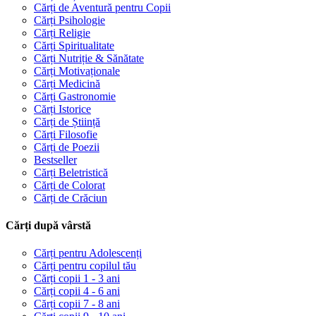
Cărți de Aventură pentru Copii
Cărți Psihologie
Cărți Religie
Cărți Spiritualitate
Cărți Nutriție & Sănătate
Cărți Motivaționale
Cărți Medicină
Cărți Gastronomie
Cărți Istorice
Cărți de Știință
Cărți Filosofie
Cărți de Poezii
Bestseller
Cărți Beletristică
Cărți de Colorat
Cărți de Crăciun
Cărți după vârstă
Cărți pentru Adolescenți
Cărți pentru copilul tău
Cărți copii 1 - 3 ani
Cărți copii 4 - 6 ani
Cărți copii 7 - 8 ani