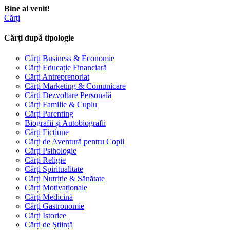
Bine ai venit!
Cărți
Cărți după tipologie
Cărți Business & Economie
Cărți Educație Financiară
Cărți Antreprenoriat
Cărți Marketing & Comunicare
Cărți Dezvoltare Personală
Cărți Familie & Cuplu
Cărți Parenting
Biografii și Autobiografii
Cărți Ficțiune
Cărți de Aventură pentru Copii
Cărți Psihologie
Cărți Religie
Cărți Spiritualitate
Cărți Nutriție & Sănătate
Cărți Motivaționale
Cărți Medicină
Cărți Gastronomie
Cărți Istorice
Cărți de Știință