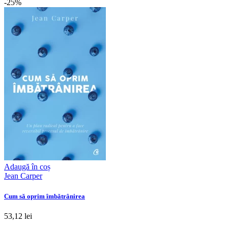
-25%
Adaugă în coș
Jean Carper
Cum să oprim îmbătrânirea
53,12 lei