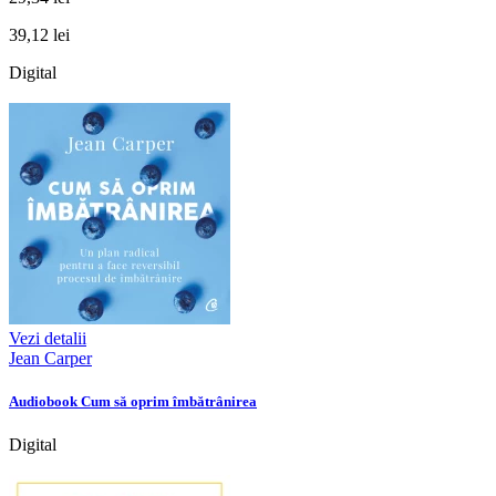
39,12 lei
Digital
Vezi detalii
Jean Carper
Audiobook Cum să oprim îmbătrânirea
Digital