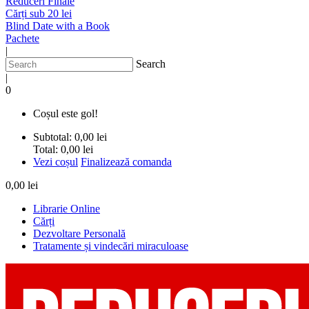
Reduceri Finale
Cărți sub 20 lei
Blind Date with a Book
Pachete
|
Search
|
0
Coșul este gol!
Subtotal:
0,00 lei
Total:
0,00 lei
Vezi coșul
Finalizează comanda
0,00 lei
Librarie Online
Cărți
Dezvoltare Personală
Tratamente și vindecări miraculoase