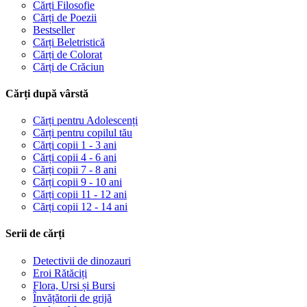
Cărți Filosofie
Cărți de Poezii
Bestseller
Cărți Beletristică
Cărți de Colorat
Cărți de Crăciun
Cărți după vârstă
Cărți pentru Adolescenți
Cărți pentru copilul tău
Cărți copii 1 - 3 ani
Cărți copii 4 - 6 ani
Cărți copii 7 - 8 ani
Cărți copii 9 - 10 ani
Cărți copii 11 - 12 ani
Cărți copii 12 - 14 ani
Serii de cărți
Detectivii de dinozauri
Eroi Rătăciți
Flora, Ursi și Bursi
Învățătorii de grijă