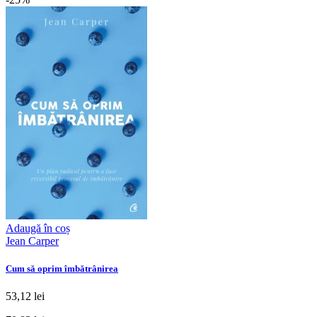
Adaugă în coș
Jean Carper
Cum să oprim îmbătrânirea
53,12 lei