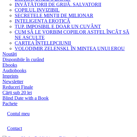
INVĂȚĂTORII DE GRIJĂ. SALVATORII
COPILUL INVIZIBIL
SECRETELE MINȚII DE MILIONAR
INTELIGENȚA EROTICĂ
ȚUP. IMPOSIBIL E DOAR UN CUVÂNT
CUM SĂ LE VORBIM COPIILOR ASTFEL ÎNCÂT SĂ
NE ASCULTE
CARTEA ÎNȚELEPCIUNII
VOLODIMIR ZELENSKI. ÎN MINTEA UNUI EROU
Noutăți
Disponibile în curând
Ebooks
Audiobooks
Imprints
Newsletter
Reduceri Finale
Cărți sub 20 lei
Blind Date with a Book
Pachete
Contul meu
Contact