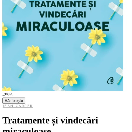
-25%
Răsfoiește
JEAN CARPER
Tratamente și vindecări
miraculoase