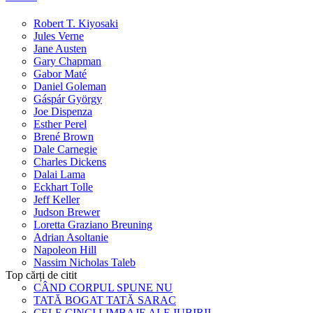
Robert T. Kiyosaki
Jules Verne
Jane Austen
Gary Chapman
Gabor Maté
Daniel Goleman
Gáspár György
Joe Dispenza
Esther Perel
Brené Brown
Dale Carnegie
Charles Dickens
Dalai Lama
Eckhart Tolle
Jeff Keller
Judson Brewer
Loretta Graziano Breuning
Adrian Asoltanie
Napoleon Hill
Nassim Nicholas Taleb
Top cărți de citit
CÂND CORPUL SPUNE NU
TATĂ BOGAT TATĂ SARAC
CELE CINCI LIMBAJE ALE IUBIRII