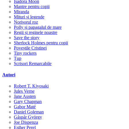
Isadora Moon
Mantre pentru copii
Miranda
Mituri și legende
Norișorul roz
Polly și papagalul de mare
Regii și reginele noastre
Save the story
Sherlock Holmes pentru copii
Poveștile Cristinei
Tiny rockers
Țup
Scrisori Remarcabile
Autori
Robert T. Kiyosaki
Jules Verne
Jane Austen
Gary Chapman
Gabor Maté
Daniel Goleman
Gáspár György
Joe Dispenza
Esther Perel