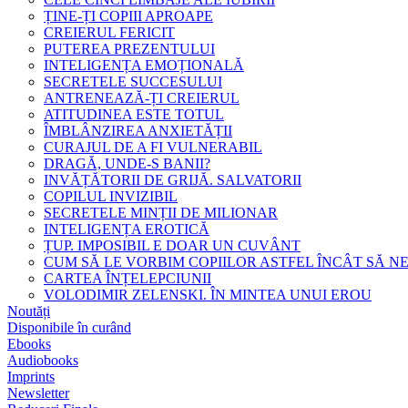
ȚINE-ȚI COPIII APROAPE
CREIERUL FERICIT
PUTEREA PREZENTULUI
INTELIGENȚA EMOȚIONALĂ
SECRETELE SUCCESULUI
ANTRENEAZĂ-ȚI CREIERUL
ATITUDINEA ESTE TOTUL
ÎMBLÂNZIREA ANXIETĂȚII
CURAJUL DE A FI VULNERABIL
DRAGĂ, UNDE-S BANII?
INVĂȚĂTORII DE GRIJĂ. SALVATORII
COPILUL INVIZIBIL
SECRETELE MINȚII DE MILIONAR
INTELIGENȚA EROTICĂ
ȚUP. IMPOSIBIL E DOAR UN CUVÂNT
CUM SĂ LE VORBIM COPIILOR ASTFEL ÎNCÂT SĂ N
CARTEA ÎNȚELEPCIUNII
VOLODIMIR ZELENSKI. ÎN MINTEA UNUI EROU
Noutăți
Disponibile în curând
Ebooks
Audiobooks
Imprints
Newsletter