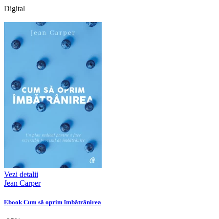
Digital
Vezi detalii
Jean Carper
Ebook Cum să oprim îmbătrânirea