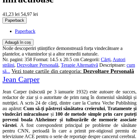
41,23 lei
54,97 lei
Paperback
Paperback
Adaugă în coș
Noile descoperiri științifice demonstrează forța vindecătoare a
plantelor, a vitaminelor și a altor remedii naturale.
Nr. pagini:
358
Format:
14.5 x 20.5 cm
Categorii:
Cărți
,
Autori
străini
,
Dezvoltare Personală
,
Terapie Alternativă
Descriptoare:
cum
Vezi toate cartile din categoria:
Dezvoltare Personală
să...
Jean Carper
Jean Carper (născută pe 3 ianuarie 1932) este autoare de succes,
redactor de ziar și o autoritate de prim rang în domeniul sănătăţii și
nutriţiei. A scris 24 de cărţi, dintre care la Curtea Veche Publishing
au apărut:
Cum să-ți păstrezi sănătatea creierului
,
Tratamente și
vindecări miraculoase
și
100 de metode simple prin care puteți
preveni boala Alzheimer și tulburările de memorie asociate
vârstei
. A fost corespondent principal pe probleme de sănătate
pentru CNN, perioadă în care a primit pre-stigiosul premiu de
televiziune ACE pentru o serie de reportaje despre cancerul cerebral.