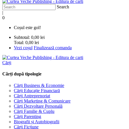
Search
|
0
Coșul este gol!
Subtotal:
0,00 lei
Total:
0,00 lei
Vezi coșul
Finalizează comanda
Cărți
Cărți după tipologie
Cărți Business & Economie
Cărți Educație Financiară
Cărți Antreprenoriat
Cărți Marketing & Comunicare
Cărți Dezvoltare Personală
Cărți Familie & Cuplu
Cărți Parenting
Biografii și Autobiografii
Cărți Ficțiune