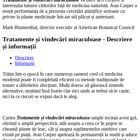
interesului tuturor cititorilor față de medicina naturistă. Jean Carper a
reușit performanța de a prezenta cercetări științifice serioase cu
privire la plante medicinale într-un stil plăcut și antrenant.
Mark Blumenthal, director executiv al American Botanical Council
Tratamente și vindecări miraculoase - Descriere
și informații
Descriere
Informații
Trăim într-o epocă în care numeroși oameni cred că medicina
modernă poate fi completată eficient cu metode tradiționale de
tratare a diferitelor afecțiuni. Mulți doresc să găsească remedii
alternative, neștiind însă foarte clar nici unde ar trebui să le caute,
nici la ce riscuri se expun dacă le aleg.
Cartea
Tratamente și vindecări miraculoase
umple tocmai acest gol,
oferind o amplă perspectivă, atât asupra a ceea ce în popor se
cheamă plante de leac, cât și asupra suplimentelor nutritive care
există pe piață. Jean Carper apelează în permanență la studii și aduce