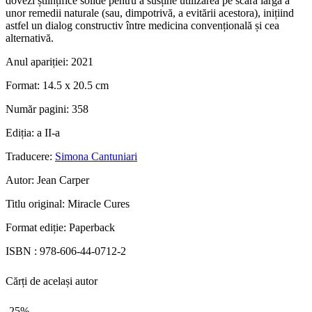
dovezi științifice solide pentru a susține utilizarea pe scară largă a
unor remedii naturale (sau, dimpotrivă, a evitării acestora), inițiind
astfel un dialog constructiv între medicina convențională și cea
alternativă.
Anul apariției:
2021
Format:
14.5 x 20.5 cm
Număr pagini:
358
Ediția:
a II-a
Traducere:
Simona Cantuniari
Autor:
Jean Carper
Titlu original:
Miracle Cures
Format ediție:
Paperback
ISBN :
978-606-44-0712-2
Cărți de același autor
-25%