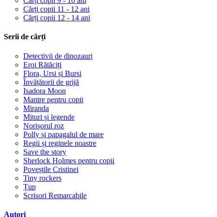
Cărți copii 9 - 10 ani
Cărți copii 11 - 12 ani
Cărți copii 12 - 14 ani
Serii de cărți
Detectivii de dinozauri
Eroi Rătăciți
Flora, Ursi și Bursi
Învățătorii de grijă
Isadora Moon
Mantre pentru copii
Miranda
Mituri și legende
Norișorul roz
Polly și papagalul de mare
Regii și reginele noastre
Save the story
Sherlock Holmes pentru copii
Poveștile Cristinei
Tiny rockers
Țup
Scrisori Remarcabile
Autori