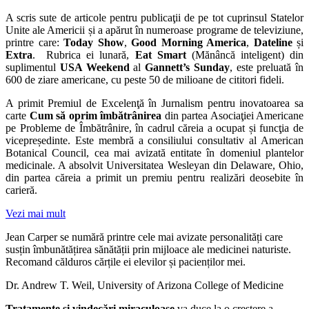
A scris sute de articole pentru publicaţii de pe tot cuprinsul Statelor
Unite ale Americii și a apărut în numeroase programe de televiziune,
printre care:
Today Show
,
Good Morning America
,
Dateline
și
Extra
. Rubrica ei lunară,
Eat Smart
(Mănâncă inteligent) din
suplimentul
USA Weekend
al
Gannett’s Sunday
, este preluată în
600 de ziare americane, cu peste 50 de milioane de cititori fideli.
A primit Premiul de Excelenţă în Jurnalism pentru inovatoarea sa
carte
Cum să oprim îmbătrânirea
din partea Asociaţiei Americane
pe Probleme de Îmbătrânire, în cadrul căreia a ocupat și funcţia de
vicepreședinte. Este membră a consiliului consultativ al American
Botanical Council, cea mai avizată entitate în domeniul plantelor
medicinale. A absolvit Universitatea Wesleyan din Delaware, Ohio,
din partea căreia a primit un premiu pentru realizări deosebite în
carieră.
Vezi mai mult
Jean Carper se numără printre cele mai avizate personalități care
susțin îmbunătățirea sănătății prin mijloace ale medicinei naturiste.
Recomand călduros cărțile ei elevilor și pacienților mei.
Dr. Andrew T. Weil, University of Arizona College of Medicine
Tratamente și vindecări miraculoase
va duce la o creștere a