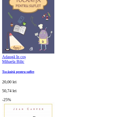
Adaugă în coș
Mihaela Bilic
Tocăniță pentru suflet
20,00 lei
50,74 lei
-25%