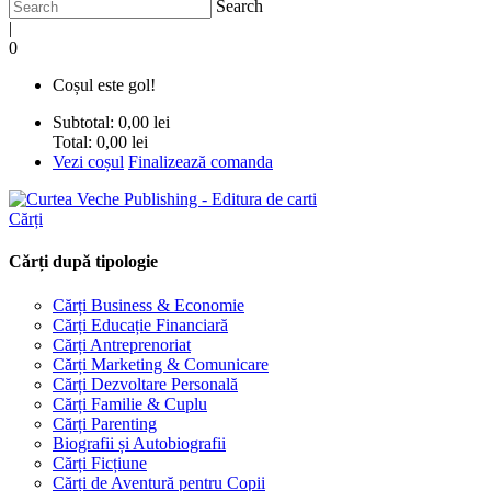
Search
|
0
Coșul este gol!
Subtotal:
0,00 lei
Total:
0,00 lei
Vezi coșul
Finalizează comanda
Cărți
Cărți după tipologie
Cărți Business & Economie
Cărți Educație Financiară
Cărți Antreprenoriat
Cărți Marketing & Comunicare
Cărți Dezvoltare Personală
Cărți Familie & Cuplu
Cărți Parenting
Biografii și Autobiografii
Cărți Ficțiune
Cărți de Aventură pentru Copii