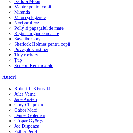
Isadora Moon
Mantre pentru copii
Miranda
Mituri și legende
Norișorul roz
Polly și papagalul de mare
Regii și reginele noastre
Save the story
Sherlock Holmes pentru copii
Poveștile Cristinei
Tiny rockers
Țup
Scrisori Remarcabile
Autori
Robert T. Kiyosaki
Jules Verne
Jane Austen
Gary Chapman
Gabor Maté
Daniel Goleman
Gáspár György
Joe Dispenza
Esther Perel