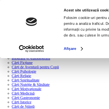
Bine ai venit!
Cărți
Acest site utilizează cook
Folosim cookie-uri pentru a 
Cărți după tipologie
pentru a analiza traficul. 
Cărți Business & Economie
informații cu privire la mod
Cărți Educație Financiară
de dvs. sau culese în urma f
Cărți Antreprenoriat
Cărți Marketing & Comunicare
Cărți Dezvoltare Personală
Afişare
Cărți Familie & Cuplu
Cărți Parenting
Biografii și Autobiografii
Cărți Ficțiune
Cărți de Aventură pentru Copii
Cărți Psihologie
Cărți Religie
Cărți Spiritualitate
Cărți Nutriție & Sănătate
Cărți Motivaționale
Cărți Medicină
Cărți Gastronomie
Cărți Istorice
Cărți de Știință