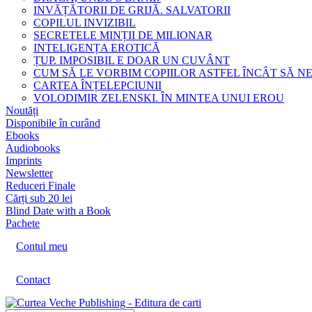
INVĂȚĂTORII DE GRIJĂ. SALVATORII
COPILUL INVIZIBIL
SECRETELE MINȚII DE MILIONAR
INTELIGENȚA EROTICĂ
ȚUP. IMPOSIBIL E DOAR UN CUVÂNT
CUM SĂ LE VORBIM COPIILOR ASTFEL ÎNCÂT SĂ N
CARTEA ÎNȚELEPCIUNII
VOLODIMIR ZELENSKI. ÎN MINTEA UNUI EROU
Noutăți
Disponibile în curând
Ebooks
Audiobooks
Imprints
Newsletter
Reduceri Finale
Cărți sub 20 lei
Blind Date with a Book
Pachete
Contul meu
Contact