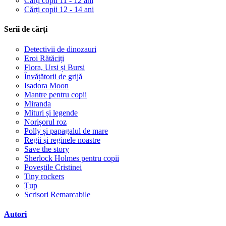
Cărți copii 11 - 12 ani
Cărți copii 12 - 14 ani
Serii de cărți
Detectivii de dinozauri
Eroi Rătăciți
Flora, Ursi și Bursi
Învățătorii de grijă
Isadora Moon
Mantre pentru copii
Miranda
Mituri și legende
Norișorul roz
Polly și papagalul de mare
Regii și reginele noastre
Save the story
Sherlock Holmes pentru copii
Poveștile Cristinei
Tiny rockers
Țup
Scrisori Remarcabile
Autori