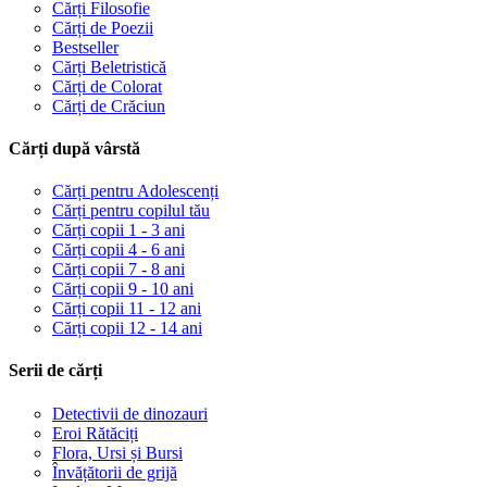
Cărți Filosofie
Cărți de Poezii
Bestseller
Cărți Beletristică
Cărți de Colorat
Cărți de Crăciun
Cărți după vârstă
Cărți pentru Adolescenți
Cărți pentru copilul tău
Cărți copii 1 - 3 ani
Cărți copii 4 - 6 ani
Cărți copii 7 - 8 ani
Cărți copii 9 - 10 ani
Cărți copii 11 - 12 ani
Cărți copii 12 - 14 ani
Serii de cărți
Detectivii de dinozauri
Eroi Rătăciți
Flora, Ursi și Bursi
Învățătorii de grijă