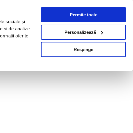
Permite toate
le sociale și
te și de analize
Personalizează
ormații oferite
Respinge