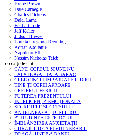
Brené Brown
Dale Carnegie
Charles Dickens
Dalai Lama
Eckhart Tolle
Jeff Keller
Judson Brewer
Loretta Graziano Breuning
Adrian Asoltanie
Napoleon Hill
Nassim Nicholas Taleb
Top cărți de citit
CÂND CORPUL SPUNE NU
TATĂ BOGAT TATĂ SARAC
CELE CINCI LIMBAJE ALE IUBIRII
ȚINE-ȚI COPIII APROAPE
CREIERUL FERICIT
PUTEREA PREZENTULUI
INTELIGENȚA EMOȚIONALĂ
SECRETELE SUCCESULUI
ANTRENEAZĂ-ȚI CREIERUL
ATITUDINEA ESTE TOTUL
ÎMBLÂNZIREA ANXIETĂȚII
CURAJUL DE A FI VULNERABIL
DRAGĂ, UNDE-S BANII?