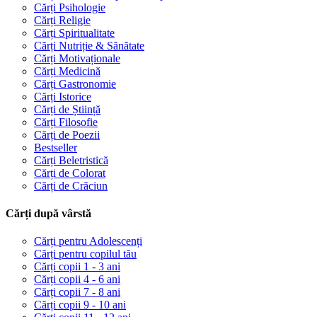
Cărți Psihologie
Cărți Religie
Cărți Spiritualitate
Cărți Nutriție & Sănătate
Cărți Motivaționale
Cărți Medicină
Cărți Gastronomie
Cărți Istorice
Cărți de Știință
Cărți Filosofie
Cărți de Poezii
Bestseller
Cărți Beletristică
Cărți de Colorat
Cărți de Crăciun
Cărți după vârstă
Cărți pentru Adolescenți
Cărți pentru copilul tău
Cărți copii 1 - 3 ani
Cărți copii 4 - 6 ani
Cărți copii 7 - 8 ani
Cărți copii 9 - 10 ani