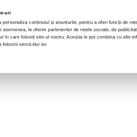
ie-uri
personaliza conținutul și anunțurile, pentru a oferi funcții de rețe
De asemenea, le oferim partenerilor de rețele sociale, de publicita
ul în care folosiți site-ul nostru. Aceștia le pot combina cu alte inf
olosirii serviciilor lor.