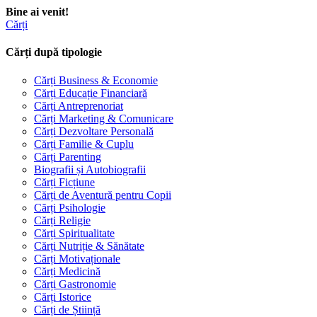
Bine ai venit!
Cărți
Cărți după tipologie
Cărți Business & Economie
Cărți Educație Financiară
Cărți Antreprenoriat
Cărți Marketing & Comunicare
Cărți Dezvoltare Personală
Cărți Familie & Cuplu
Cărți Parenting
Biografii și Autobiografii
Cărți Ficțiune
Cărți de Aventură pentru Copii
Cărți Psihologie
Cărți Religie
Cărți Spiritualitate
Cărți Nutriție & Sănătate
Cărți Motivaționale
Cărți Medicină
Cărți Gastronomie
Cărți Istorice
Cărți de Știință