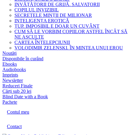
INVĂȚĂTORII DE GRIJĂ. SALVATORII
COPILUL INVIZIBIL
SECRETELE MINȚII DE MILIONAR
INTELIGENȚA EROTICĂ
ȚUP. IMPOSIBIL E DOAR UN CUVÂNT
CUM SĂ LE VORBIM COPIILOR ASTFEL ÎNCÂT SĂ
NE ASCULTE
CARTEA ÎNȚELEPCIUNII
VOLODIMIR ZELENSKI. ÎN MINTEA UNUI EROU
Noutăți
Disponibile în curând
Ebooks
Audiobooks
Imprints
Newsletter
Reduceri Finale
Cărți sub 20 lei
Blind Date with a Book
Pachete
Contul meu
Contact