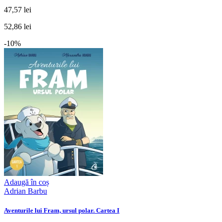
47,57 lei
52,86 lei
-10%
Adaugă în coș
Adrian Barbu
Aventurile lui Fram, ursul polar. Cartea I