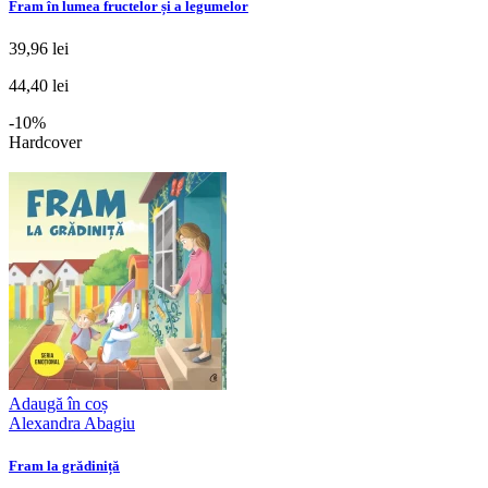
Fram în lumea fructelor și a legumelor
39,96 lei
44,40 lei
-10%
Hardcover
Adaugă în coș
Alexandra Abagiu
Fram la grădiniță