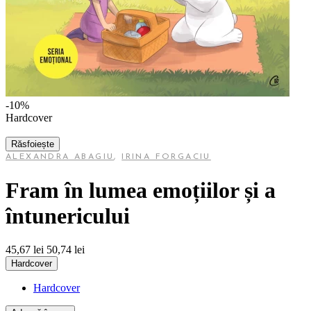
-10%
Hardcover
Răsfoiește
ALEXANDRA ABAGIU
,
IRINA FORGACIU
Fram în lumea emoțiilor și a
întunericului
45,67 lei
50,74 lei
Hardcover
Hardcover