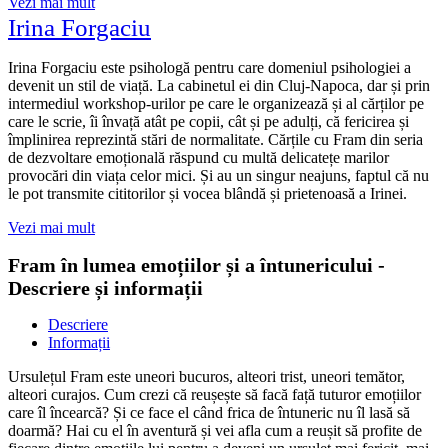
Vezi mai mult
Irina Forgaciu
Irina Forgaciu este psihologă pentru care domeniul psihologiei a
devenit un stil de viață. La cabinetul ei din Cluj-Napoca, dar și prin
intermediul workshop-urilor pe care le organizează și al cărților pe
care le scrie, îi învață atât pe copii, cât și pe adulți, că fericirea și
împlinirea reprezintă stări de normalitate. Cărțile cu Fram din seria
de dezvoltare emoțională răspund cu multă delicatețe marilor
provocări din viața celor mici. Și au un singur neajuns, faptul că nu
le pot transmite cititorilor și vocea blândă și prietenoasă a Irinei.
Vezi mai mult
Fram în lumea emoțiilor și a întunericului -
Descriere și informații
Descriere
Informații
Ursulețul Fram este uneori bucuros, alteori trist, uneori temător,
alteori curajos. Cum crezi că reușește să facă față tuturor emoțiilor
care îl încearcă? Și ce face el când frica de întuneric nu îl lasă să
doarmă? Hai cu el în aventură și vei afla cum a reușit să profite de