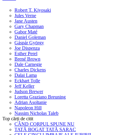
Robert T. Kiyosaki
Jules Verne
Jane Austen
Gary Chapman
Gabor Maté
Daniel Goleman
Gáspár György
Joe Dispenza
Esther Perel
Brené Brown
Dale Carnegie
Charles Dickens
Dalai Lama
Eckhart Tolle
Jeff Keller
Judson Brewer
Loretta Graziano Breuning
Adrian Asoltanie
Napoleon Hill
Nassim Nicholas Taleb
Top cărți de citit
CÂND CORPUL SPUNE NU
TATĂ BOGAT TATĂ SARAC
CELE CINCI LIMBAJE ALE IUBIRII