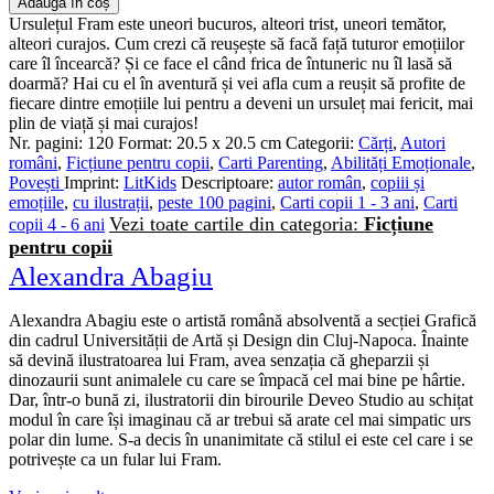
Adaugă în coș
Ursulețul Fram este uneori bucuros, alteori trist, uneori temător,
alteori curajos. Cum crezi că reușește să facă față tuturor emoțiilor
care îl încearcă? Și ce face el când frica de întuneric nu îl lasă să
doarmă? Hai cu el în aventură și vei afla cum a reușit să profite de
fiecare dintre emoțiile lui pentru a deveni un ursuleț mai fericit, mai
plin de viață și mai curajos!
Nr. pagini:
120
Format:
20.5 x 20.5 cm
Categorii:
Cărți
,
Autori
români
,
Ficțiune pentru copii
,
Carti Parenting
,
Abilități Emoționale
,
Povești
Imprint:
LitKids
Descriptoare:
autor român
,
copiii și
emoțiile
,
cu ilustrații
,
peste 100 pagini
,
Carti copii 1 - 3 ani
,
Carti
Vezi toate cartile din categoria:
Ficțiune
copii 4 - 6 ani
pentru copii
Alexandra Abagiu
Alexandra Abagiu
este o artistă română absolventă a secției Grafică
din cadrul Universității de Artă și Design din Cluj-Napoca. Înainte
să devină ilustratoarea lui Fram, avea senzația că gheparzii și
dinozaurii sunt animalele cu care se împacă cel mai bine pe hârtie.
Dar, într-o bună zi, ilustratorii din birourile Deveo Studio au schițat
modul în care își imaginau că ar trebui să arate cel mai simpatic urs
polar din lume. S-a decis în unanimitate că stilul ei este cel care i se
potrivește ca un fular lui Fram.