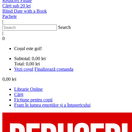
Reduceri Finale
Cărți sub 20 lei
Blind Date with a Book
Pachete
|
Search
|
0
Coșul este gol!
Subtotal:
0,00 lei
Total:
0,00 lei
Vezi coșul
Finalizează comanda
0,00 lei
Librarie Online
Cărți
Ficțiune pentru copii
Fram în lumea emoțiilor și a întunericului