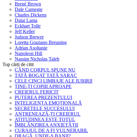
Brené Brown
Dale Carnegie
Charles Dickens
Dalai Lama
Eckhart Tolle
Jeff Keller
Judson Brewer
Loretta Graziano Breuning
Adrian Asoltanie
Napoleon Hill
Nassim Nicholas Taleb
Top cărți de citit
CÂND CORPUL SPUNE NU
TATĂ BOGAT TATĂ SARAC
CELE CINCI LIMBAJE ALE IUBIRII
ȚINE-ȚI COPIII APROAPE
CREIERUL FERICIT
PUTEREA PREZENTULUI
INTELIGENȚA EMOȚIONALĂ
SECRETELE SUCCESULUI
ANTRENEAZĂ-ȚI CREIERUL
ATITUDINEA ESTE TOTUL
ÎMBLÂNZIREA ANXIETĂȚII
CURAJUL DE A FI VULNERABIL
DRAGĂ, UNDE-S BANII?