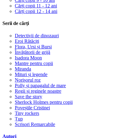
Cărți copii 9 - 10 ani
Cărți copii 11 - 12 ani
Cărți copii 12 - 14 ani
Serii de cărți
Detectivii de dinozauri
Eroi Rătăciți
Flora, Ursi și Bursi
Învățătorii de grijă
Isadora Moon
Mantre pentru copii
Miranda
Mituri și legende
Norișorul roz
Polly și papagalul de mare
Regii și reginele noastre
Save the story
Sherlock Holmes pentru copii
Poveștile Cristinei
Tiny rockers
Țup
Scrisori Remarcabile
Autori