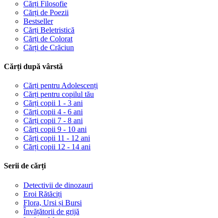
Cărți Filosofie
Cărți de Poezii
Bestseller
Cărți Beletristică
Cărți de Colorat
Cărți de Crăciun
Cărți după vârstă
Cărți pentru Adolescenți
Cărți pentru copilul tău
Cărți copii 1 - 3 ani
Cărți copii 4 - 6 ani
Cărți copii 7 - 8 ani
Cărți copii 9 - 10 ani
Cărți copii 11 - 12 ani
Cărți copii 12 - 14 ani
Serii de cărți
Detectivii de dinozauri
Eroi Rătăciți
Flora, Ursi și Bursi
Învățătorii de grijă