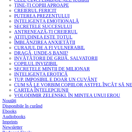
ȚINE-ȚI COPIII APROAPE
CREIERUL FERICIT
PUTEREA PREZENTULUI
INTELIGENȚA EMOȚIONALĂ
SECRETELE SUCCESULUI
ANTRENEAZĂ-ȚI CREIERUL
ATITUDINEA ESTE TOTUL
ÎMBLÂNZIREA ANXIETĂȚII
CURAJUL DE A FI VULNERABIL
DRAGĂ, UNDE-S BANII?
INVĂȚĂTORII DE GRIJĂ. SALVATORII
COPILUL INVIZIBIL
SECRETELE MINȚII DE MILIONAR
INTELIGENȚA EROTICĂ
ȚUP. IMPOSIBIL E DOAR UN CUVÂNT
CUM SĂ LE VORBIM COPIILOR ASTFEL ÎNCÂT SĂ N
CARTEA ÎNȚELEPCIUNII
VOLODIMIR ZELENSKI. ÎN MINTEA UNUI EROU
Noutăți
Disponibile în curând
Ebooks
Audiobooks
Imprints
Newsletter