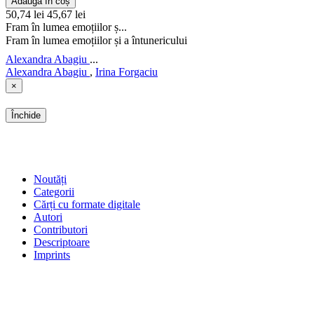
Adaugă în coș
50,74 lei
45,67 lei
Fram în lumea emoțiilor ș...
Fram în lumea emoțiilor și a întunericului
Alexandra Abagiu
...
Alexandra Abagiu
,
Irina Forgaciu
×
Închide
SHOP
Noutăți
Categorii
Cărți cu formate digitale
Autori
Contributori
Descriptoare
Imprints
ÎNTREBĂRI FRECVENTE