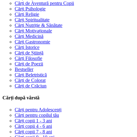
Cărți de Aventură pentru Copii
Cărți Psihologie
Cărți Religie
Cărți Spiritualitate
Cărți Nutriție & Sănătate
Cărți Motivaționale
Cărți Medicină
Cărți Gastronomie
Cărți Istorice
Cărți de Știință
Cărți Filosofie
Cărți de Poezii
Bestseller
Cărți Beletristică
Cărți de Colorat
Cărți de Crăciun
Cărți după vârstă
Cărți pentru Adolescenți
Cărți pentru copilul tău
Cărți copii 1 - 3 ani
Cărți copii 4 - 6 ani
Cărți copii 7 - 8 ani