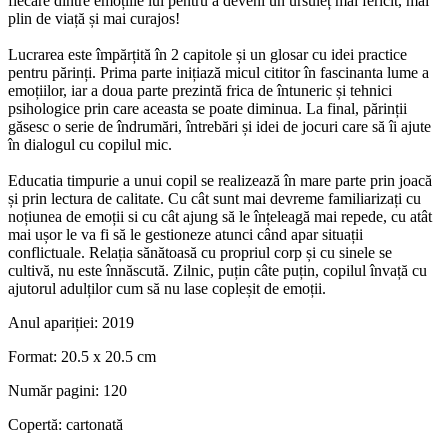
fiecare dintre emoțiile lui pentru a deveni un ursuleț mai fericit, mai
plin de viață și mai curajos!
Lucrarea este împărțită în 2 capitole și un glosar cu idei practice
pentru părinți. Prima parte inițiază micul cititor în fascinanta lume a
emoțiilor, iar a doua parte prezintă frica de întuneric și tehnici
psihologice prin care aceasta se poate diminua. La final, părinții
găsesc o serie de îndrumări, întrebări și idei de jocuri care să îi ajute
în dialogul cu copilul mic.
Educatia timpurie a unui copil se realizează în mare parte prin joacă
și prin lectura de calitate. Cu cât sunt mai devreme familiarizați cu
noțiunea de emoții si cu cât ajung să le înțeleagă mai repede, cu atât
mai ușor le va fi să le gestioneze atunci când apar situații
conflictuale. Relația sănătoasă cu propriul corp și cu sinele se
cultivă, nu este înnăscută. Zilnic, puțin câte puțin, copilul învață cu
ajutorul adulților cum să nu lase copleșit de emoții.
Anul apariției:
2019
Format:
20.5 x 20.5 cm
Număr pagini:
120
Copertă:
cartonată