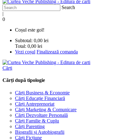
Search
|
0
Coșul este gol!
Subtotal:
0,00 lei
Total:
0,00 lei
Vezi coșul
Finalizează comanda
Cărți
Cărți după tipologie
Cărți Business & Economie
Cărți Educație Financiară
Cărți Antreprenoriat
Cărți Marketing & Comunicare
Cărți Dezvoltare Personală
Cărți Familie & Cuplu
Cărți Parenting
Biografii și Autobiografii
Cărți Ficțiune