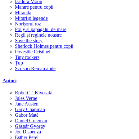
Isadora Moon
Mantre pentru copii
Miranda
Mituri și legende
Norișorul roz
Polly și papagalul de mare
Regii și reginele noastre
Save the story
Sherlock Holmes pentru copii
Poveștile Cristinei
Tiny rockers
Țup
Scrisori Remarcabile
Autori
Robert T. Kiyosaki
Jules Verne
Jane Austen
Gary Chapman
Gabor Maté
Daniel Goleman
Gáspár György
Joe Dispenza
Esther Perel