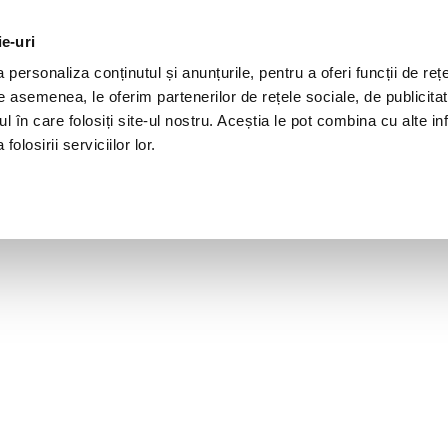
ie-uri
personaliza conținutul și anunțurile, pentru a oferi funcții de rețe
De asemenea, le oferim partenerilor de rețele sociale, de publicita
ul în care folosiți site-ul nostru. Aceștia le pot combina cu alte inf
olosirii serviciilor lor.