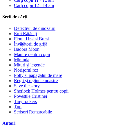
Cărți copii 11 - 12 ani
Cărți copii 12 - 14 ani
Serii de cărți
Detectivii de dinozauri
Eroi Rătăciți
Flora, Ursi și Bursi
Învățătorii de grijă
Isadora Moon
Mantre pentru copii
Miranda
Mituri și legende
Norișorul roz
Polly și papagalul de mare
Regii și reginele noastre
Save the story
Sherlock Holmes pentru copii
Poveștile Cristinei
Tiny rockers
Țup
Scrisori Remarcabile
Autori