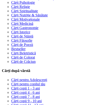
Cărți Psihologie
Cărți Religie
Cărți Spiritualitate
Cărți Nutriție & Sănătate
Cărți Motivaționale
Cărți Medicină
Cărți Gastronomie
Cărți Istorice
Cărți de Știință
Cărți Filosofie
Cărți de Poezii
Bestseller
Cărți Beletristică
Cărți de Colorat
Cărți de Crăciun
Cărți după vârstă
Cărți pentru Adolescenți
Cărți pentru copilul tău
Cărți copii 1 - 3 ani
Cărți copii 4 - 6 ani
Cărți copii 7 - 8 ani
Cărți copii 9 - 10 ani