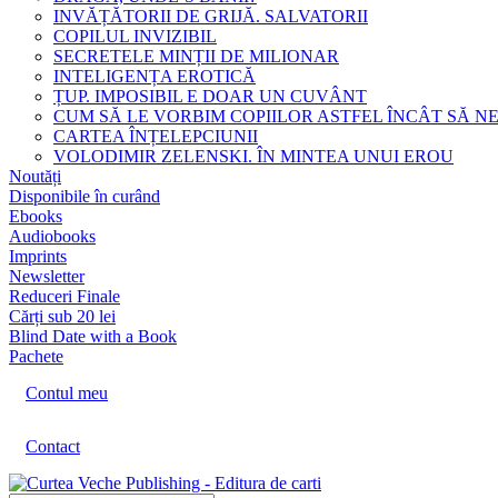
INVĂȚĂTORII DE GRIJĂ. SALVATORII
COPILUL INVIZIBIL
SECRETELE MINȚII DE MILIONAR
INTELIGENȚA EROTICĂ
ȚUP. IMPOSIBIL E DOAR UN CUVÂNT
CUM SĂ LE VORBIM COPIILOR ASTFEL ÎNCÂT SĂ N
CARTEA ÎNȚELEPCIUNII
VOLODIMIR ZELENSKI. ÎN MINTEA UNUI EROU
Noutăți
Disponibile în curând
Ebooks
Audiobooks
Imprints
Newsletter
Reduceri Finale
Cărți sub 20 lei
Blind Date with a Book
Pachete
Contul meu
Contact