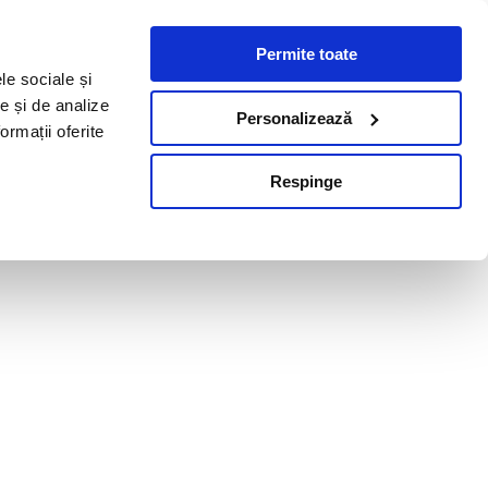
Permite toate
le sociale și
te și de analize
Personalizează
ormații oferite
Respinge