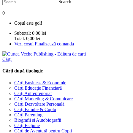
Search
|
0
Coșul este gol!
Subtotal:
0,00 lei
Total:
0,00 lei
Vezi coșul
Finalizează comanda
Cărți
Cărți după tipologie
Cărți Business & Economie
Cărți Educație Financiară
Cărți Antreprenoriat
Cărți Marketing & Comunicare
Cărți Dezvoltare Personală
Cărți Familie & Cuplu
Cărți Parenting
Biografii și Autobiografii
Cărți Ficțiune
Cărți de Aventură pentru Copii