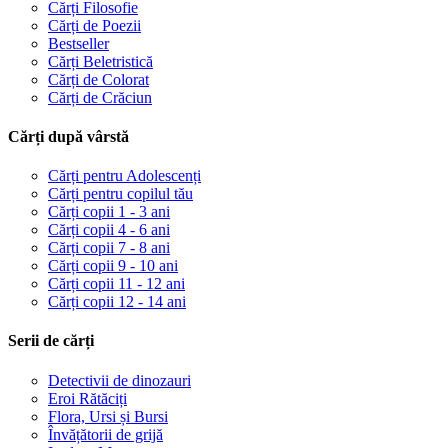
Cărți Filosofie
Cărți de Poezii
Bestseller
Cărți Beletristică
Cărți de Colorat
Cărți de Crăciun
Cărți după vârstă
Cărți pentru Adolescenți
Cărți pentru copilul tău
Cărți copii 1 - 3 ani
Cărți copii 4 - 6 ani
Cărți copii 7 - 8 ani
Cărți copii 9 - 10 ani
Cărți copii 11 - 12 ani
Cărți copii 12 - 14 ani
Serii de cărți
Detectivii de dinozauri
Eroi Rătăciți
Flora, Ursi și Bursi
Învățătorii de grijă