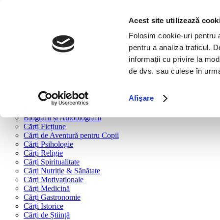
Bine ai venit!
Cărți
Acest site utilizează cook
Folosim cookie-uri pentru a 
Cărți după tipologie
pentru a analiza traficul. 
Cărți Business & Economie
informații cu privire la mod
Cărți Educație Financiară
de dvs. sau culese în urma f
Cărți Antreprenoriat
Cărți Marketing & Comunicare
Cărți Dezvoltare Personală
Afişare
Cărți Familie & Cuplu
Cărți Parenting
Biografii și Autobiografii
Cărți Ficțiune
Cărți de Aventură pentru Copii
Cărți Psihologie
Cărți Religie
Cărți Spiritualitate
Cărți Nutriție & Sănătate
Cărți Motivaționale
Cărți Medicină
Cărți Gastronomie
Cărți Istorice
Cărți de Știință