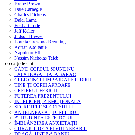
Brené Brown
Dale Carnegie
Charles Dickens
Dalai Lama
Eckhart Tolle
Jeff Keller
Judson Brewer
Loretta Graziano Breuning
Adrian Asoltanie
Napoleon Hill
Nassim Nicholas Taleb
Top cărți de citit
CÂND CORPUL SPUNE NU
TATĂ BOGAT TATĂ SARAC
CELE CINCI LIMBAJE ALE IUBIRII
ȚINE-ȚI COPIII APROAPE
CREIERUL FERICIT
PUTEREA PREZENTULUI
INTELIGENȚA EMOȚIONALĂ
SECRETELE SUCCESULUI
ANTRENEAZĂ-ȚI CREIERUL
ATITUDINEA ESTE TOTUL
ÎMBLÂNZIREA ANXIETĂȚII
CURAJUL DE A FI VULNERABIL
DRAGĂ, UNDE-S BANII?