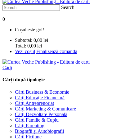
Search
|
0
Coșul este gol!
Subtotal:
0,00 lei
Total:
0,00 lei
Vezi coșul
Finalizează comanda
Cărți
Cărți după tipologie
Cărți Business & Economie
Cărți Educație Financiară
Cărți Antreprenoriat
Cărți Marketing & Comunicare
Cărți Dezvoltare Personală
Cărți Familie & Cuplu
Cărți Parenting
Biografii și Autobiografii
Cărți Ficțiune