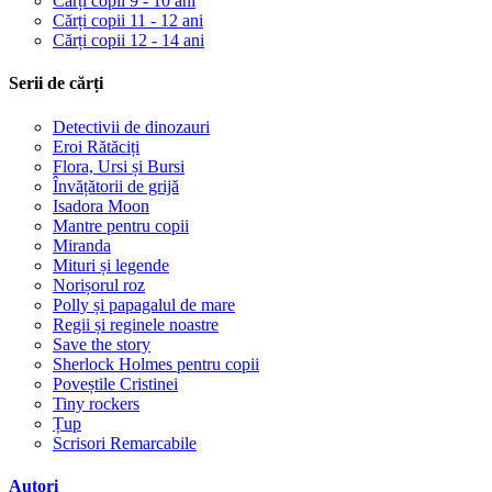
Cărți copii 9 - 10 ani
Cărți copii 11 - 12 ani
Cărți copii 12 - 14 ani
Serii de cărți
Detectivii de dinozauri
Eroi Rătăciți
Flora, Ursi și Bursi
Învățătorii de grijă
Isadora Moon
Mantre pentru copii
Miranda
Mituri și legende
Norișorul roz
Polly și papagalul de mare
Regii și reginele noastre
Save the story
Sherlock Holmes pentru copii
Poveștile Cristinei
Tiny rockers
Țup
Scrisori Remarcabile
Autori