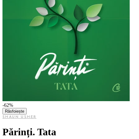
-62%
Răsfoiește
SHAUN USHER
Părinți. Tata