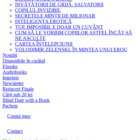
INVĂȚĂTORII DE GRIJĂ. SALVATORII
COPILUL INVIZIBIL
SECRETELE MINȚII DE MILIONAR
INTELIGENȚA EROTICĂ
ȚUP. IMPOSIBIL E DOAR UN CUVÂNT
CUM SĂ LE VORBIM COPIILOR ASTFEL ÎNCÂT SĂ
NE ASCULTE
CARTEA ÎNȚELEPCIUNII
VOLODIMIR ZELENSKI. ÎN MINTEA UNUI EROU
Noutăți
Disponibile în curând
Ebooks
Audiobooks
Imprints
Newsletter
Reduceri Finale
Cărți sub 20 lei
Blind Date with a Book
Pachete
Contul meu
Contact