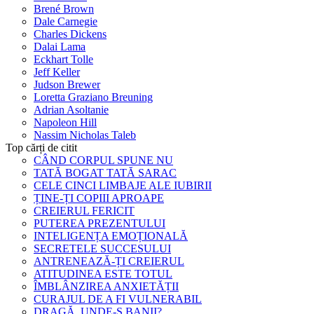
Brené Brown
Dale Carnegie
Charles Dickens
Dalai Lama
Eckhart Tolle
Jeff Keller
Judson Brewer
Loretta Graziano Breuning
Adrian Asoltanie
Napoleon Hill
Nassim Nicholas Taleb
Top cărți de citit
CÂND CORPUL SPUNE NU
TATĂ BOGAT TATĂ SARAC
CELE CINCI LIMBAJE ALE IUBIRII
ȚINE-ȚI COPIII APROAPE
CREIERUL FERICIT
PUTEREA PREZENTULUI
INTELIGENȚA EMOȚIONALĂ
SECRETELE SUCCESULUI
ANTRENEAZĂ-ȚI CREIERUL
ATITUDINEA ESTE TOTUL
ÎMBLÂNZIREA ANXIETĂȚII
CURAJUL DE A FI VULNERABIL
DRAGĂ, UNDE-S BANII?