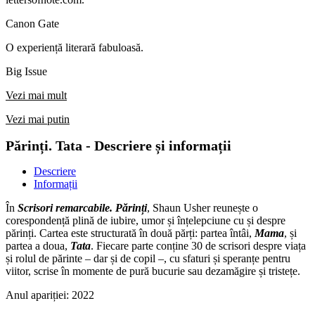
Canon Gate
O experiență literară fabuloasă.
Big Issue
Vezi mai mult
Vezi mai putin
Părinți. Tata - Descriere și informații
Descriere
Informații
În
Scrisori remarcabile. Părinți
, Shaun Usher reunește o
corespondență plină de iubire, umor și înțelepciune cu și despre
părinți. Cartea este structurată în două părți: partea întâi,
Mama
, și
partea a doua,
Tata
. Fiecare parte conține 30 de scrisori despre viața
și rolul de părinte – dar și de copil –, cu sfaturi și speranțe pentru
viitor, scrise în momente de pură bucurie sau dezamăgire și tristețe.
Anul apariției:
2022