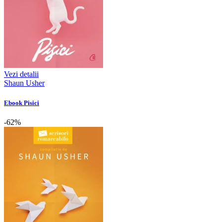
Vezi detalii
Shaun Usher
Ebook Pisici
-62%