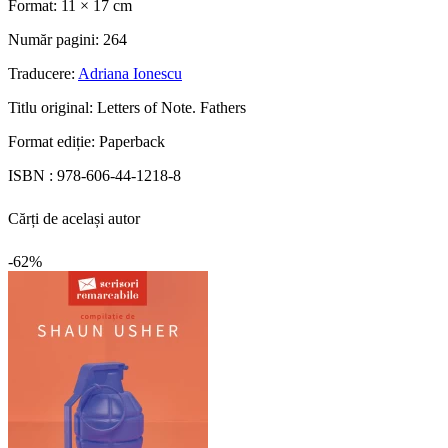
Format:
11 × 17 cm
Număr pagini:
264
Traducere:
Adriana Ionescu
Titlu original:
Letters of Note. Fathers
Format ediție:
Paperback
ISBN :
978-606-44-1218-8
Cărți de același autor
-62%