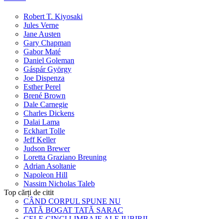
Robert T. Kiyosaki
Jules Verne
Jane Austen
Gary Chapman
Gabor Maté
Daniel Goleman
Gáspár György
Joe Dispenza
Esther Perel
Brené Brown
Dale Carnegie
Charles Dickens
Dalai Lama
Eckhart Tolle
Jeff Keller
Judson Brewer
Loretta Graziano Breuning
Adrian Asoltanie
Napoleon Hill
Nassim Nicholas Taleb
Top cărți de citit
CÂND CORPUL SPUNE NU
TATĂ BOGAT TATĂ SARAC
CELE CINCI LIMBAJE ALE IUBIRII