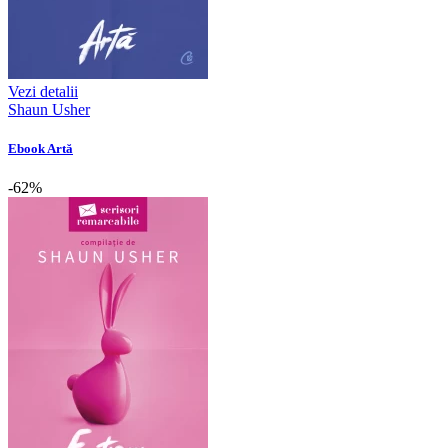
Vezi detalii
Shaun Usher
Ebook Artă
-62%