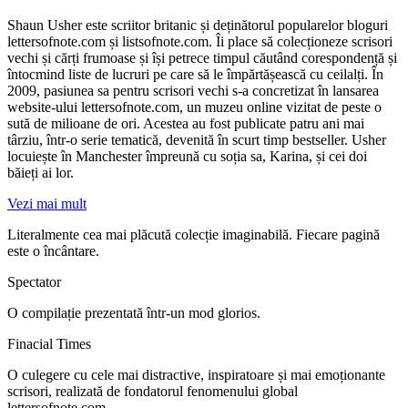
Shaun Usher este scriitor britanic și deținătorul popularelor bloguri
lettersofnote.com și listsofnote.com. Îi place să colecționeze scrisori
vechi și cărți frumoase și își petrece timpul căutând corespondență și
întocmind liste de lucruri pe care să le împărtășească cu ceilalți. În
2009, pasiunea sa pentru scrisori vechi s‑a concretizat în lansarea
website‑ului lettersofnote.com, un muzeu online vizitat de peste o
sută de milioane de ori. Acestea au fost publicate patru ani mai
târziu, într‑o serie tematică, devenită în scurt timp bestseller. Usher
locuiește în Manchester împreună cu soția sa, Karina, și cei doi
băieți ai lor.
Vezi mai mult
Literalmente cea mai plăcută colecție imaginabilă. Fiecare pagină
este o încântare.
Spectator
O compilație prezentată într-un mod glorios.
Finacial Times
O culegere cu cele mai distractive, inspiratoare și mai emoționante
scrisori, realizată de fondatorul fenomenului global
lettersofnote.com.