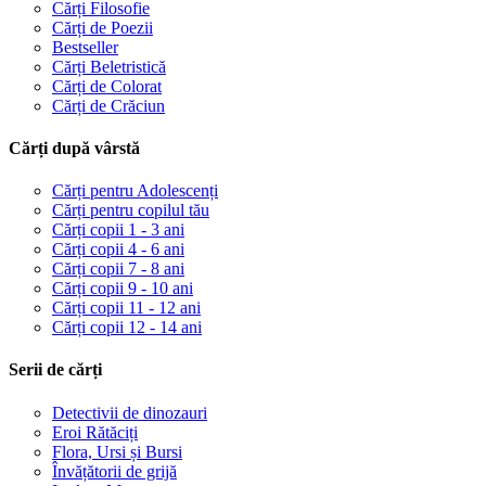
Cărți Filosofie
Cărți de Poezii
Bestseller
Cărți Beletristică
Cărți de Colorat
Cărți de Crăciun
Cărți după vârstă
Cărți pentru Adolescenți
Cărți pentru copilul tău
Cărți copii 1 - 3 ani
Cărți copii 4 - 6 ani
Cărți copii 7 - 8 ani
Cărți copii 9 - 10 ani
Cărți copii 11 - 12 ani
Cărți copii 12 - 14 ani
Serii de cărți
Detectivii de dinozauri
Eroi Rătăciți
Flora, Ursi și Bursi
Învățătorii de grijă