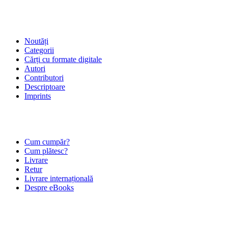
SHOP
Noutăți
Categorii
Cărți cu formate digitale
Autori
Contributori
Descriptoare
Imprints
ÎNTREBĂRI FRECVENTE
Cum cumpăr?
Cum plătesc?
Livrare
Retur
Livrare internațională
Despre eBooks
DESPRE NOI