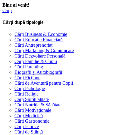
Bine ai venit!
Cărți
Cărți după tipologie
Cărți Business & Economie
Cărți Educație Financiară
Cărți Antreprenoriat
Cărți Marketing & Comunicare
Cărți Dezvoltare Personală
Cărți Familie & Cuplu
Cărți Parenting
Biografii și Autobiografii
Cărți Ficțiune
Cărți de Aventură pentru Copii
Cărți Psihologie
Cărți Religie
Cărți Spiritualitate
Cărți Nutriție & Sănătate
Cărți Motivaționale
Cărți Medicină
Cărți Gastronomie
Cărți Istorice
Cărți de Știință