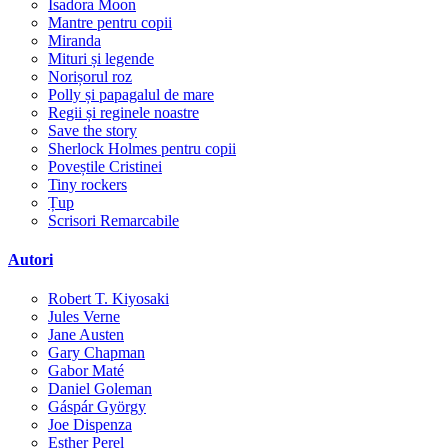
Isadora Moon
Mantre pentru copii
Miranda
Mituri și legende
Norișorul roz
Polly și papagalul de mare
Regii și reginele noastre
Save the story
Sherlock Holmes pentru copii
Poveștile Cristinei
Tiny rockers
Țup
Scrisori Remarcabile
Autori
Robert T. Kiyosaki
Jules Verne
Jane Austen
Gary Chapman
Gabor Maté
Daniel Goleman
Gáspár György
Joe Dispenza
Esther Perel