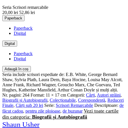
Seria Scrisori remarcabile
20,00 lei
52,86 lei
Paperback
Paperback
Digital
Digital
Paperback
Digital
Adaugă în coș
Seria include scrisori expediate de: E.B. White, George Bernard
Shaw, Sylvia Plath, Laura Dern, Baya Hocine, Louisa May Alcott,
Anne Frank, Richard Wagner, Groucho Marx, Che Guevara, Ted
Hughes, Katherine Mansfield, Arthur Conan Doyle și mulți alții.
Nr. pagini:
264
Format:
11 × 17 cm
Categorii:
Cărți
,
Autori străini
,
Biografii și Autobiografii
,
Colecționabile
,
Corespondență
,
Reduceri
Finale
,
Cărți sub 20 lei
Serie:
Scrisori Remarcabile
Descriptoare:
de
Vezi toate cartile
făcut cadou
,
pentru zile ploioase
,
de buzunar
din categoria:
Biografii și Autobiografii
Shaun Usher