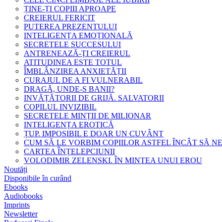
ȚINE-ȚI COPIII APROAPE
CREIERUL FERICIT
PUTEREA PREZENTULUI
INTELIGENȚA EMOȚIONALĂ
SECRETELE SUCCESULUI
ANTRENEAZĂ-ȚI CREIERUL
ATITUDINEA ESTE TOTUL
ÎMBLÂNZIREA ANXIETĂȚII
CURAJUL DE A FI VULNERABIL
DRAGĂ, UNDE-S BANII?
INVĂȚĂTORII DE GRIJĂ. SALVATORII
COPILUL INVIZIBIL
SECRETELE MINȚII DE MILIONAR
INTELIGENȚA EROTICĂ
ȚUP. IMPOSIBIL E DOAR UN CUVÂNT
CUM SĂ LE VORBIM COPIILOR ASTFEL ÎNCÂT SĂ N
CARTEA ÎNȚELEPCIUNII
VOLODIMIR ZELENSKI. ÎN MINTEA UNUI EROU
Noutăți
Disponibile în curând
Ebooks
Audiobooks
Imprints
Newsletter