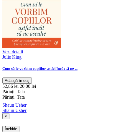
Vezi detalii
Julie King
Cum să le vorbim copiilor astfel încât să ne ...
Adaugă în coș
52,86 lei
20,00 lei
Părinți. Tata
Părinți. Tata
Shaun Usher
Shaun Usher
×
Închide