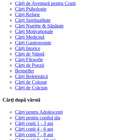
Cărți de Aventură pentru Copii
Cărți Psihologie
Cărți Religie
Cărți Spiritualitate
Cărți Nutriție & Sănătate
Cărți Motivaționale
Cărți Medicină
Cărți Gastronomie
Cărți Istorice
Cărți de Știință
Cărți Filosofie
Cărți de Poezii
Bestseller
Cărți Beletristică
Cărți de Colorat
Cărți de Crăciun
Cărți după vârstă
Cărți pentru Adolescenți
Cărți pentru copilul tău
Cărți copii 1 - 3 ani
Cărți copii 4 - 6 ani
Cărți copii 7 - 8 ani