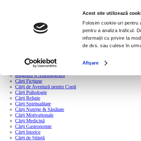
Bine ai venit!
Cărți
Acest site utilizează cook
Folosim cookie-uri pentru a 
Cărți după tipologie
pentru a analiza traficul. 
Cărți Business & Economie
informații cu privire la mod
Cărți Educație Financiară
de dvs. sau culese în urma f
Cărți Antreprenoriat
Cărți Marketing & Comunicare
Cărți Dezvoltare Personală
Afişare
Cărți Familie & Cuplu
Cărți Parenting
Biografii și Autobiografii
Cărți Ficțiune
Cărți de Aventură pentru Copii
Cărți Psihologie
Cărți Religie
Cărți Spiritualitate
Cărți Nutriție & Sănătate
Cărți Motivaționale
Cărți Medicină
Cărți Gastronomie
Cărți Istorice
Cărți de Știință