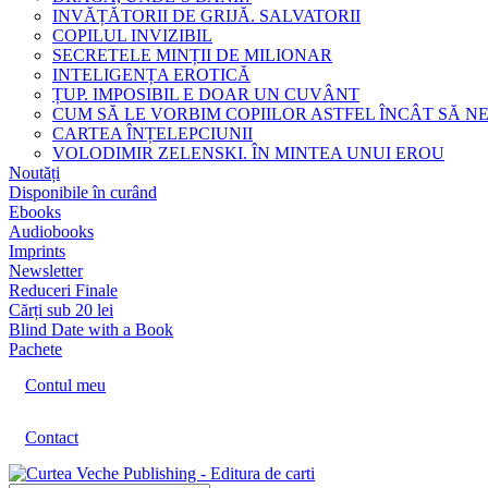
INVĂȚĂTORII DE GRIJĂ. SALVATORII
COPILUL INVIZIBIL
SECRETELE MINȚII DE MILIONAR
INTELIGENȚA EROTICĂ
ȚUP. IMPOSIBIL E DOAR UN CUVÂNT
CUM SĂ LE VORBIM COPIILOR ASTFEL ÎNCÂT SĂ N
CARTEA ÎNȚELEPCIUNII
VOLODIMIR ZELENSKI. ÎN MINTEA UNUI EROU
Noutăți
Disponibile în curând
Ebooks
Audiobooks
Imprints
Newsletter
Reduceri Finale
Cărți sub 20 lei
Blind Date with a Book
Pachete
Contul meu
Contact