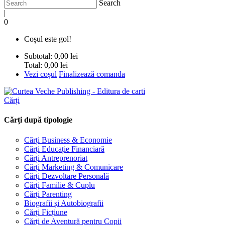
Search
|
0
Coșul este gol!
Subtotal:
0,00 lei
Total:
0,00 lei
Vezi coșul
Finalizează comanda
Cărți
Cărți după tipologie
Cărți Business & Economie
Cărți Educație Financiară
Cărți Antreprenoriat
Cărți Marketing & Comunicare
Cărți Dezvoltare Personală
Cărți Familie & Cuplu
Cărți Parenting
Biografii și Autobiografii
Cărți Ficțiune
Cărți de Aventură pentru Copii