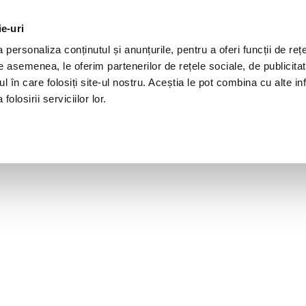
ie-uri
personaliza conținutul și anunțurile, pentru a oferi funcții de rețe
De asemenea, le oferim partenerilor de rețele sociale, de publicita
ul în care folosiți site-ul nostru. Aceștia le pot combina cu alte inf
olosirii serviciilor lor.