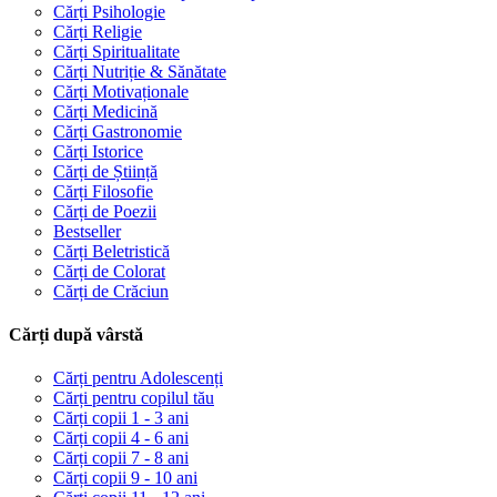
Cărți Psihologie
Cărți Religie
Cărți Spiritualitate
Cărți Nutriție & Sănătate
Cărți Motivaționale
Cărți Medicină
Cărți Gastronomie
Cărți Istorice
Cărți de Știință
Cărți Filosofie
Cărți de Poezii
Bestseller
Cărți Beletristică
Cărți de Colorat
Cărți de Crăciun
Cărți după vârstă
Cărți pentru Adolescenți
Cărți pentru copilul tău
Cărți copii 1 - 3 ani
Cărți copii 4 - 6 ani
Cărți copii 7 - 8 ani
Cărți copii 9 - 10 ani