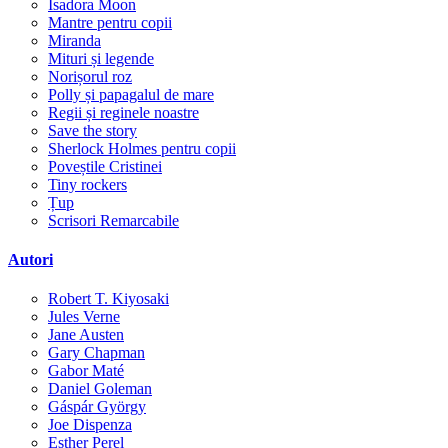
Isadora Moon
Mantre pentru copii
Miranda
Mituri și legende
Norișorul roz
Polly și papagalul de mare
Regii și reginele noastre
Save the story
Sherlock Holmes pentru copii
Poveștile Cristinei
Tiny rockers
Țup
Scrisori Remarcabile
Autori
Robert T. Kiyosaki
Jules Verne
Jane Austen
Gary Chapman
Gabor Maté
Daniel Goleman
Gáspár György
Joe Dispenza
Esther Perel