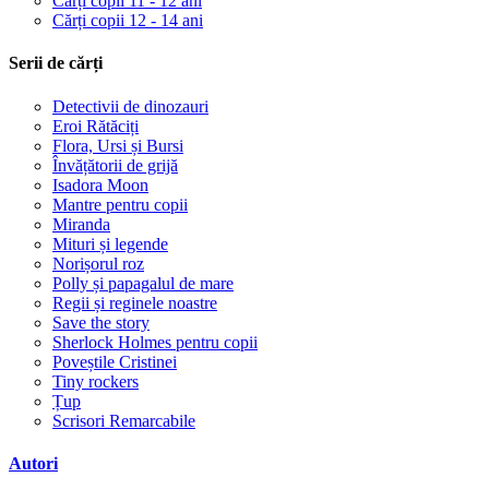
Cărți copii 11 - 12 ani
Cărți copii 12 - 14 ani
Serii de cărți
Detectivii de dinozauri
Eroi Rătăciți
Flora, Ursi și Bursi
Învățătorii de grijă
Isadora Moon
Mantre pentru copii
Miranda
Mituri și legende
Norișorul roz
Polly și papagalul de mare
Regii și reginele noastre
Save the story
Sherlock Holmes pentru copii
Poveștile Cristinei
Tiny rockers
Țup
Scrisori Remarcabile
Autori