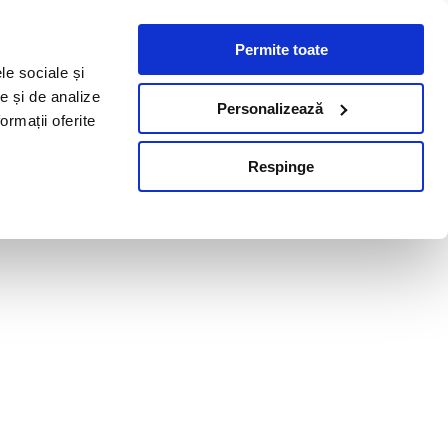
Permite toate
le sociale și
te și de analize
Personalizează
ormații oferite
Respinge