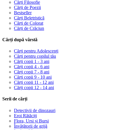
Cărți Filosofie
Cărți de Poezii
Bestseller
Cărți Beletristică
Cărți de Colorat
Cărți de Crăciun
Cărți după vârstă
Cărți pentru Adolescenți
Cărți pentru copilul tău
Cărți copii 1 - 3 ani
Cărți copii 4 - 6 ani
Cărți copii 7 - 8 ani
Cărți copii 9 - 10 ani
Cărți copii 11 - 12 ani
Cărți copii 12 - 14 ani
Serii de cărți
Detectivii de dinozauri
Eroi Rătăciți
Flora, Ursi și Bursi
Învățătorii de grijă