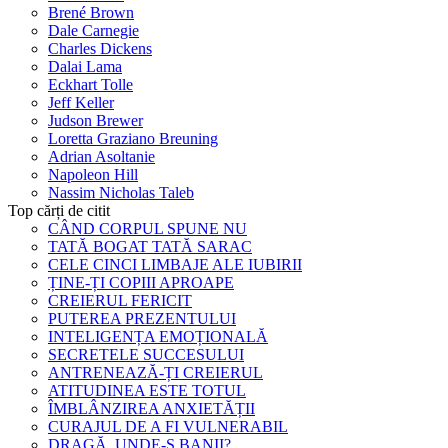
Brené Brown
Dale Carnegie
Charles Dickens
Dalai Lama
Eckhart Tolle
Jeff Keller
Judson Brewer
Loretta Graziano Breuning
Adrian Asoltanie
Napoleon Hill
Nassim Nicholas Taleb
Top cărți de citit
CÂND CORPUL SPUNE NU
TATĂ BOGAT TATĂ SARAC
CELE CINCI LIMBAJE ALE IUBIRII
ȚINE-ȚI COPIII APROAPE
CREIERUL FERICIT
PUTEREA PREZENTULUI
INTELIGENȚA EMOȚIONALĂ
SECRETELE SUCCESULUI
ANTRENEAZĂ-ȚI CREIERUL
ATITUDINEA ESTE TOTUL
ÎMBLÂNZIREA ANXIETĂȚII
CURAJUL DE A FI VULNERABIL
DRAGĂ, UNDE-S BANII?