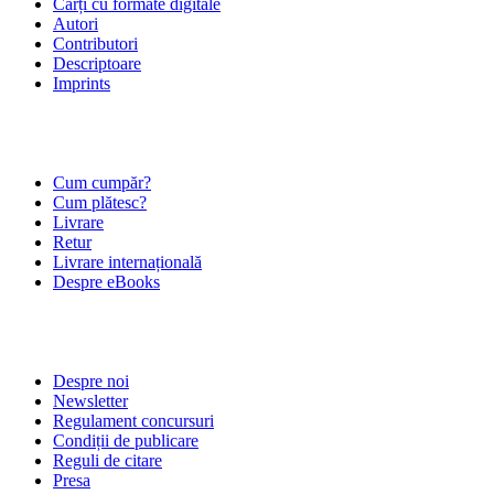
Cărți cu formate digitale
Autori
Contributori
Descriptoare
Imprints
ÎNTREBĂRI FRECVENTE
Cum cumpăr?
Cum plătesc?
Livrare
Retur
Livrare internațională
Despre eBooks
DESPRE NOI
Despre noi
Newsletter
Regulament concursuri
Condiții de publicare
Reguli de citare
Presa