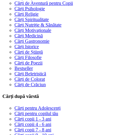
Cărți de Aventură pentru Copii
Cărți Psihologie
Cărți Religie
Cărți Spiritualitate
Cărți Nutriție & Sănătate
Cărți Motivaționale
Cărți Medicină
Cărți Gastronomie
Cărți Istorice
Cărți de Știință
Cărți Filosofie
Cărți de Poezii
Bestseller
Cărți Beletristică
Cărți de Colorat
Cărți de Crăciun
Cărți după vârstă
Cărți pentru Adolescenți
Cărți pentru copilul tău
Cărți copii 1 - 3 ani
Cărți copii 4 - 6 ani
Cărți copii 7 - 8 ani