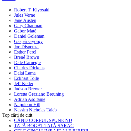
Robert T. Kiyosaki
Jules Verne
Jane Austen
Gary Chapman
Gabor Maté
Daniel Goleman
Gáspár György
Joe Dispenza
Esther Perel
Brené Brown
Dale Carnegie
Charles Dickens
Dalai Lama
Eckhart Tolle
Jeff Keller
Judson Brewer
Loretta Graziano Breuning
Adrian Asoltanie
Napoleon Hill
Nassim Nicholas Taleb
Top cărți de citit
CÂND CORPUL SPUNE NU
TATĂ BOGAT TATĂ SARAC
CELE CINCI LIMBAJE ALE IUBIRII