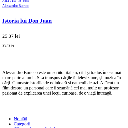
Adaugă în coș
Alessandro Barrico
Istoria lui Don Juan
25,37 lei
33,83 lei
Alessandro Baricco este un scriitor italian, citit și tradus în cea mai
mare parte a lumii. Și-a transpus cărţile în televiziune, și muzica în
cărţi. Cunoaște istoriile de odinioară și oamenii de azi. A făcut un
film despre un personaj care îi seamănă cel mai mult: un profesor
pasionat de explicarea unei lecţii curioase, de o viaţă întreagă.
SHOP
Noutăți
Categorii