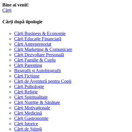
Bine ai venit!
Cărți
Cărți după tipologie
Cărți Business & Economie
Cărți Educație Financiară
Cărți Antreprenoriat
Cărți Marketing & Comunicare
Cărți Dezvoltare Personală
Cărți Familie & Cuplu
Cărți Parenting
Biografii și Autobiografii
Cărți Ficțiune
Cărți de Aventură pentru Copii
Cărți Psihologie
Cărți Religie
Cărți Spiritualitate
Cărți Nutriție & Sănătate
Cărți Motivaționale
Cărți Medicină
Cărți Gastronomie
Cărți Istorice
Cărți de Știință