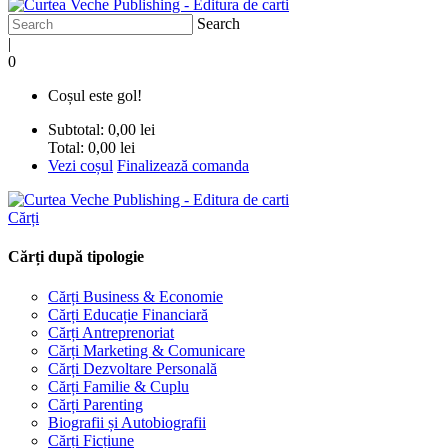
Search
|
0
Coșul este gol!
Subtotal:
0,00 lei
Total:
0,00 lei
Vezi coșul
Finalizează comanda
Cărți
Cărți după tipologie
Cărți Business & Economie
Cărți Educație Financiară
Cărți Antreprenoriat
Cărți Marketing & Comunicare
Cărți Dezvoltare Personală
Cărți Familie & Cuplu
Cărți Parenting
Biografii și Autobiografii
Cărți Ficțiune