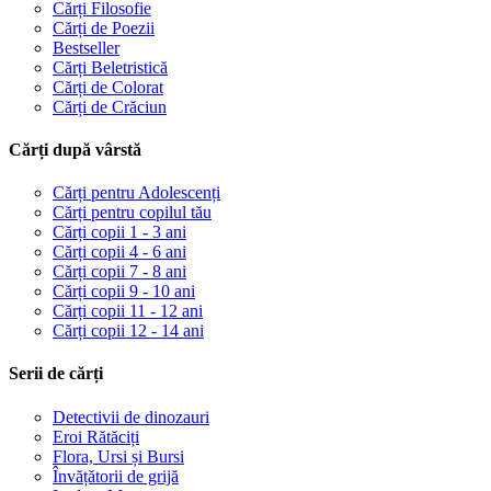
Cărți Filosofie
Cărți de Poezii
Bestseller
Cărți Beletristică
Cărți de Colorat
Cărți de Crăciun
Cărți după vârstă
Cărți pentru Adolescenți
Cărți pentru copilul tău
Cărți copii 1 - 3 ani
Cărți copii 4 - 6 ani
Cărți copii 7 - 8 ani
Cărți copii 9 - 10 ani
Cărți copii 11 - 12 ani
Cărți copii 12 - 14 ani
Serii de cărți
Detectivii de dinozauri
Eroi Rătăciți
Flora, Ursi și Bursi
Învățătorii de grijă