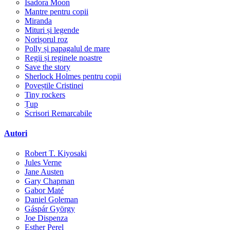
Isadora Moon
Mantre pentru copii
Miranda
Mituri și legende
Norișorul roz
Polly și papagalul de mare
Regii și reginele noastre
Save the story
Sherlock Holmes pentru copii
Poveștile Cristinei
Tiny rockers
Țup
Scrisori Remarcabile
Autori
Robert T. Kiyosaki
Jules Verne
Jane Austen
Gary Chapman
Gabor Maté
Daniel Goleman
Gáspár György
Joe Dispenza
Esther Perel