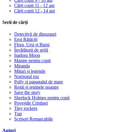
Cărți copii 9 - 10 ani
Cărți copii 11 - 12 ani
Cărți copii 12 - 14 ani
Serii de cărți
Detectivii de dinozauri
Eroi Rătăciți
Flora, Ursi și Bursi
Învățătorii de grijă
Isadora Moon
Mantre pentru copii
Miranda
Mituri și legende
Norișorul roz
Polly și papagalul de mare
Regii și reginele noastre
Save the story
Sherlock Holmes pentru copii
Poveștile Cristinei
Tiny rockers
Țup
Scrisori Remarcabile
Autori