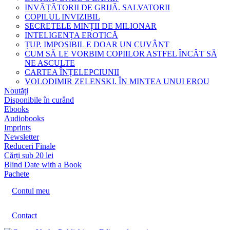
INVĂȚĂTORII DE GRIJĂ. SALVATORII
COPILUL INVIZIBIL
SECRETELE MINȚII DE MILIONAR
INTELIGENȚA EROTICĂ
ȚUP. IMPOSIBIL E DOAR UN CUVÂNT
CUM SĂ LE VORBIM COPIILOR ASTFEL ÎNCÂT SĂ
NE ASCULTE
CARTEA ÎNȚELEPCIUNII
VOLODIMIR ZELENSKI. ÎN MINTEA UNUI EROU
Noutăți
Disponibile în curând
Ebooks
Audiobooks
Imprints
Newsletter
Reduceri Finale
Cărți sub 20 lei
Blind Date with a Book
Pachete
Contul meu
Contact