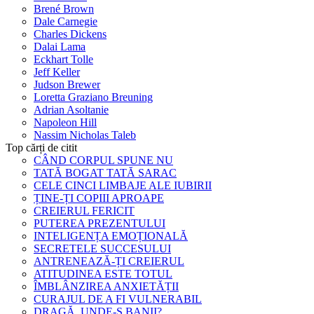
Brené Brown
Dale Carnegie
Charles Dickens
Dalai Lama
Eckhart Tolle
Jeff Keller
Judson Brewer
Loretta Graziano Breuning
Adrian Asoltanie
Napoleon Hill
Nassim Nicholas Taleb
Top cărți de citit
CÂND CORPUL SPUNE NU
TATĂ BOGAT TATĂ SARAC
CELE CINCI LIMBAJE ALE IUBIRII
ȚINE-ȚI COPIII APROAPE
CREIERUL FERICIT
PUTEREA PREZENTULUI
INTELIGENȚA EMOȚIONALĂ
SECRETELE SUCCESULUI
ANTRENEAZĂ-ȚI CREIERUL
ATITUDINEA ESTE TOTUL
ÎMBLÂNZIREA ANXIETĂȚII
CURAJUL DE A FI VULNERABIL
DRAGĂ, UNDE-S BANII?