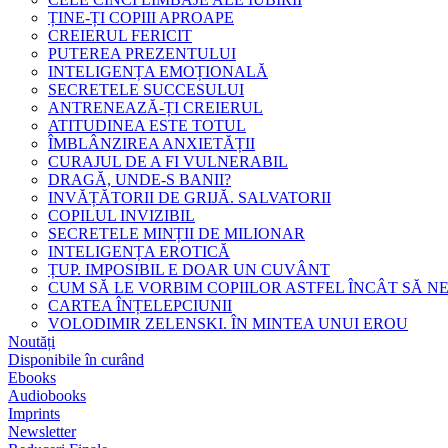
ȚINE-ȚI COPIII APROAPE
CREIERUL FERICIT
PUTEREA PREZENTULUI
INTELIGENȚA EMOȚIONALĂ
SECRETELE SUCCESULUI
ANTRENEAZĂ-ȚI CREIERUL
ATITUDINEA ESTE TOTUL
ÎMBLÂNZIREA ANXIETĂȚII
CURAJUL DE A FI VULNERABIL
DRAGĂ, UNDE-S BANII?
INVĂȚĂTORII DE GRIJĂ. SALVATORII
COPILUL INVIZIBIL
SECRETELE MINȚII DE MILIONAR
INTELIGENȚA EROTICĂ
ȚUP. IMPOSIBIL E DOAR UN CUVÂNT
CUM SĂ LE VORBIM COPIILOR ASTFEL ÎNCÂT SĂ N
CARTEA ÎNȚELEPCIUNII
VOLODIMIR ZELENSKI. ÎN MINTEA UNUI EROU
Noutăți
Disponibile în curând
Ebooks
Audiobooks
Imprints
Newsletter