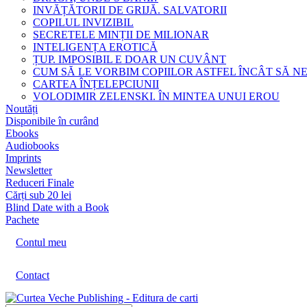
INVĂȚĂTORII DE GRIJĂ. SALVATORII
COPILUL INVIZIBIL
SECRETELE MINȚII DE MILIONAR
INTELIGENȚA EROTICĂ
ȚUP. IMPOSIBIL E DOAR UN CUVÂNT
CUM SĂ LE VORBIM COPIILOR ASTFEL ÎNCÂT SĂ N
CARTEA ÎNȚELEPCIUNII
VOLODIMIR ZELENSKI. ÎN MINTEA UNUI EROU
Noutăți
Disponibile în curând
Ebooks
Audiobooks
Imprints
Newsletter
Reduceri Finale
Cărți sub 20 lei
Blind Date with a Book
Pachete
Contul meu
Contact