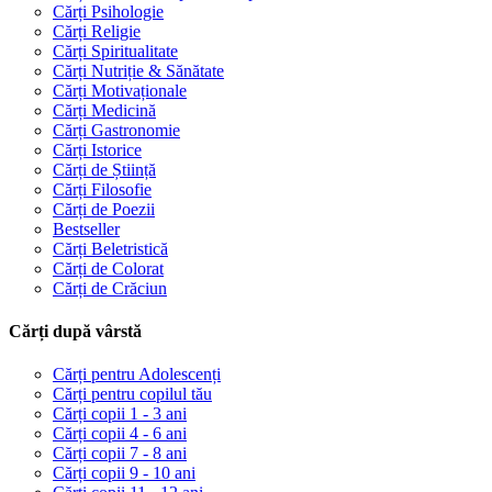
Cărți Psihologie
Cărți Religie
Cărți Spiritualitate
Cărți Nutriție & Sănătate
Cărți Motivaționale
Cărți Medicină
Cărți Gastronomie
Cărți Istorice
Cărți de Știință
Cărți Filosofie
Cărți de Poezii
Bestseller
Cărți Beletristică
Cărți de Colorat
Cărți de Crăciun
Cărți după vârstă
Cărți pentru Adolescenți
Cărți pentru copilul tău
Cărți copii 1 - 3 ani
Cărți copii 4 - 6 ani
Cărți copii 7 - 8 ani
Cărți copii 9 - 10 ani