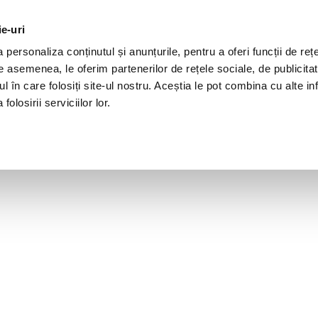
ie-uri
personaliza conținutul și anunțurile, pentru a oferi funcții de rețe
De asemenea, le oferim partenerilor de rețele sociale, de publicita
ul în care folosiți site-ul nostru. Aceștia le pot combina cu alte inf
olosirii serviciilor lor.