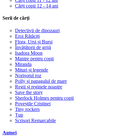
Cărți copii 11 - 12 ani
Cărți copii 12 - 14 ani
Serii de cărți
Detectivii de dinozauri
Eroi Rătăciți
Flora, Ursi și Bursi
Învățătorii de grijă
Isadora Moon
Mantre pentru copii
Miranda
Mituri și legende
Norișorul roz
Polly și papagalul de mare
Regii și reginele noastre
Save the story
Sherlock Holmes pentru copii
Poveștile Cristinei
Tiny rockers
Țup
Scrisori Remarcabile
Autori