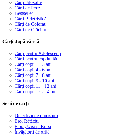
Cărți Filosofie
Cărți de Poezii
Bestseller
Cărți Beletristică
Cărți de Colorat
Cărți de Crăciun
Cărți după vârstă
Cărți pentru Adolescenți
Cărți pentru copilul tău
Cărți copii 1 - 3 ani
Cărți copii 4 - 6 ani
Cărți copii 7 - 8 ani
Cărți copii 9 - 10 ani
Cărți copii 11 - 12 ani
Cărți copii 12 - 14 ani
Serii de cărți
Detectivii de dinozauri
Eroi Rătăciți
Flora, Ursi și Bursi
Învățătorii de grijă