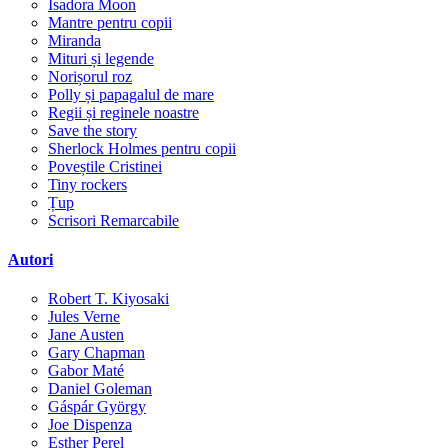
Isadora Moon
Mantre pentru copii
Miranda
Mituri și legende
Norișorul roz
Polly și papagalul de mare
Regii și reginele noastre
Save the story
Sherlock Holmes pentru copii
Poveștile Cristinei
Tiny rockers
Țup
Scrisori Remarcabile
Autori
Robert T. Kiyosaki
Jules Verne
Jane Austen
Gary Chapman
Gabor Maté
Daniel Goleman
Gáspár György
Joe Dispenza
Esther Perel