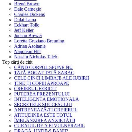
Brené Brown
Dale Carnegie
Charles Dickens
Dalai Lama
Eckhart Tolle
Jeff Keller
Judson Brewer
Loretta Graziano Breuning
Adrian Asoltanie
Napoleon Hill
Nassim Nicholas Taleb
Top cărți de citit
CÂND CORPUL SPUNE NU
TATĂ BOGAT TATĂ SARAC
CELE CINCI LIMBAJE ALE IUBIRII
ȚINE-ȚI COPIII APROAPE
CREIERUL FERICIT
PUTEREA PREZENTULUI
INTELIGENȚA EMOȚIONALĂ
SECRETELE SUCCESULUI
ANTRENEAZĂ-ȚI CREIERUL
ATITUDINEA ESTE TOTUL
ÎMBLÂNZIREA ANXIETĂȚII
CURAJUL DE A FI VULNERABIL
DRAGĂ, UNDE-S BANII?