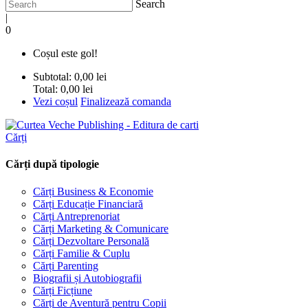
Search
|
0
Coșul este gol!
Subtotal:
0,00 lei
Total:
0,00 lei
Vezi coșul
Finalizează comanda
Cărți
Cărți după tipologie
Cărți Business & Economie
Cărți Educație Financiară
Cărți Antreprenoriat
Cărți Marketing & Comunicare
Cărți Dezvoltare Personală
Cărți Familie & Cuplu
Cărți Parenting
Biografii și Autobiografii
Cărți Ficțiune
Cărți de Aventură pentru Copii