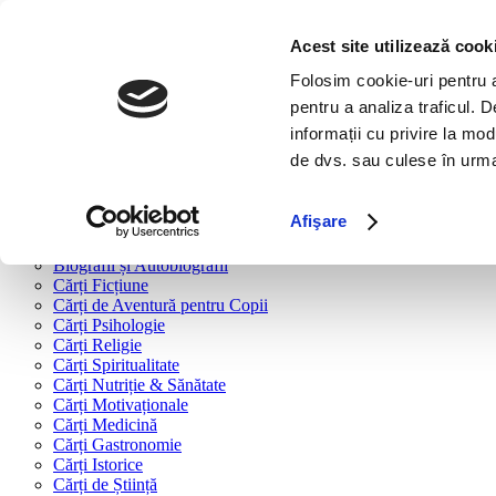
Bine ai venit!
Cărți
Acest site utilizează cook
Folosim cookie-uri pentru a 
Cărți după tipologie
pentru a analiza traficul. 
Cărți Business & Economie
informații cu privire la mod
Cărți Educație Financiară
de dvs. sau culese în urma f
Cărți Antreprenoriat
Cărți Marketing & Comunicare
Cărți Dezvoltare Personală
Afişare
Cărți Familie & Cuplu
Cărți Parenting
Biografii și Autobiografii
Cărți Ficțiune
Cărți de Aventură pentru Copii
Cărți Psihologie
Cărți Religie
Cărți Spiritualitate
Cărți Nutriție & Sănătate
Cărți Motivaționale
Cărți Medicină
Cărți Gastronomie
Cărți Istorice
Cărți de Știință