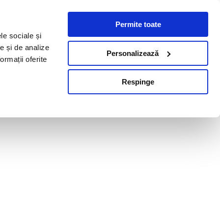
Permite toate
le sociale și
te și de analize
Personalizează
ormații oferite
Respinge