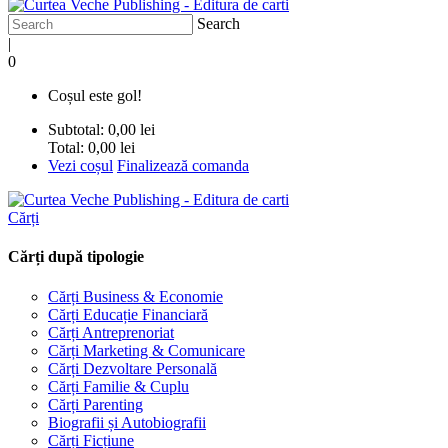
Search
|
0
Coșul este gol!
Subtotal:
0,00 lei
Total:
0,00 lei
Vezi coșul
Finalizează comanda
Cărți
Cărți după tipologie
Cărți Business & Economie
Cărți Educație Financiară
Cărți Antreprenoriat
Cărți Marketing & Comunicare
Cărți Dezvoltare Personală
Cărți Familie & Cuplu
Cărți Parenting
Biografii și Autobiografii
Cărți Ficțiune