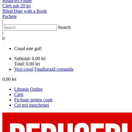
Reduceri Finale
Cărți sub 20 lei
Blind Date with a Book
Pachete
|
Search
|
0
Coșul este gol!
Subtotal:
0,00 lei
Total:
0,00 lei
Vezi coșul
Finalizează comanda
0,00 lei
Librarie Online
Cărți
Ficțiune pentru copii
Cei trei muschetari