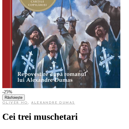
-25%
Răsfoiește
OLIVER HO
,
ALEXANDRE DUMAS
Cei trei muschetari