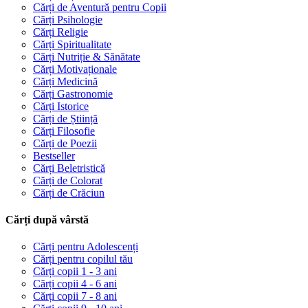
Cărți de Aventură pentru Copii
Cărți Psihologie
Cărți Religie
Cărți Spiritualitate
Cărți Nutriție & Sănătate
Cărți Motivaționale
Cărți Medicină
Cărți Gastronomie
Cărți Istorice
Cărți de Știință
Cărți Filosofie
Cărți de Poezii
Bestseller
Cărți Beletristică
Cărți de Colorat
Cărți de Crăciun
Cărți după vârstă
Cărți pentru Adolescenți
Cărți pentru copilul tău
Cărți copii 1 - 3 ani
Cărți copii 4 - 6 ani
Cărți copii 7 - 8 ani