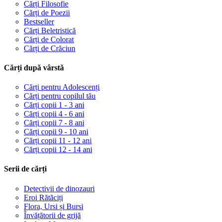
Cărți Filosofie
Cărți de Poezii
Bestseller
Cărți Beletristică
Cărți de Colorat
Cărți de Crăciun
Cărți după vârstă
Cărți pentru Adolescenți
Cărți pentru copilul tău
Cărți copii 1 - 3 ani
Cărți copii 4 - 6 ani
Cărți copii 7 - 8 ani
Cărți copii 9 - 10 ani
Cărți copii 11 - 12 ani
Cărți copii 12 - 14 ani
Serii de cărți
Detectivii de dinozauri
Eroi Rătăciți
Flora, Ursi și Bursi
Învățătorii de grijă