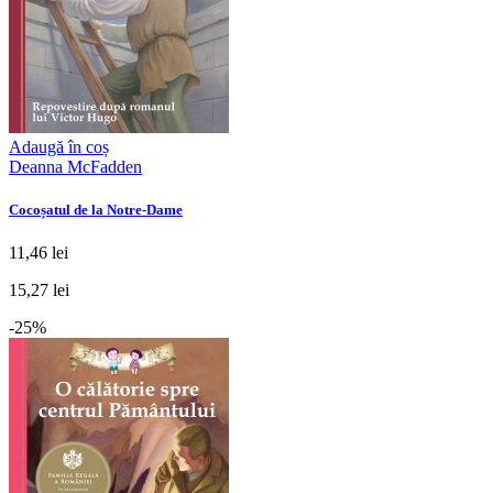
Adaugă în coș
Deanna McFadden
Cocoșatul de la Notre-Dame
11,46 lei
15,27 lei
-25%