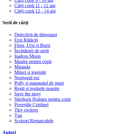
Cărți copii 9 - 10 ani
Cărți copii 11 - 12 ani
Cărți copii 12 - 14 ani
Serii de cărți
Detectivii de dinozauri
Eroi Rătăciți
Flora, Ursi și Bursi
Învățătorii de grijă
Isadora Moon
Mantre pentru copii
Miranda
Mituri și legende
Norișorul roz
Polly și papagalul de mare
Regii și reginele noastre
Save the story
Sherlock Holmes pentru copii
Poveștile Cristinei
Tiny rockers
Țup
Scrisori Remarcabile
Autori