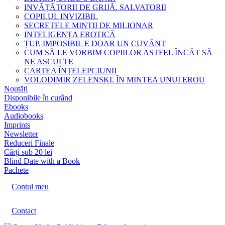
INVĂȚĂTORII DE GRIJĂ. SALVATORII
COPILUL INVIZIBIL
SECRETELE MINȚII DE MILIONAR
INTELIGENȚA EROTICĂ
ȚUP. IMPOSIBIL E DOAR UN CUVÂNT
CUM SĂ LE VORBIM COPIILOR ASTFEL ÎNCÂT SĂ
NE ASCULTE
CARTEA ÎNȚELEPCIUNII
VOLODIMIR ZELENSKI. ÎN MINTEA UNUI EROU
Noutăți
Disponibile în curând
Ebooks
Audiobooks
Imprints
Newsletter
Reduceri Finale
Cărți sub 20 lei
Blind Date with a Book
Pachete
Contul meu
Contact