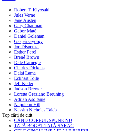
Robert T. Kiyosaki
Jules Verne
Jane Austen
Gary Chapman
Gabor Maté
Daniel Goleman
Gáspár György
Joe Dispenza
Esther Perel
Brené Brown
Dale Carnegie
Charles Dickens
Dalai Lama
Eckhart Tolle
Jeff Keller
Judson Brewer
Loretta Graziano Breuning
Adrian Asoltanie
Napoleon Hill
Nassim Nicholas Taleb
Top cărți de citit
CÂND CORPUL SPUNE NU
TATĂ BOGAT TATĂ SARAC
CELE CINCI LIMBAJE ALE IUBIRII