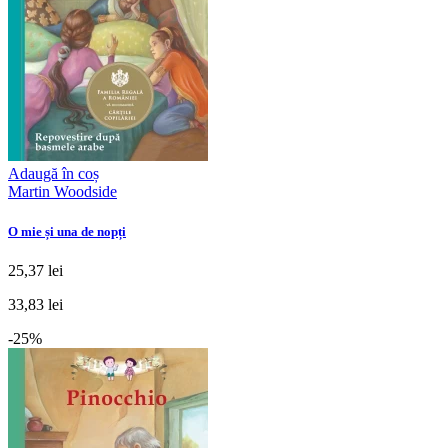
Adaugă în coș
Martin Woodside
O mie și una de nopți
25,37 lei
33,83 lei
-25%