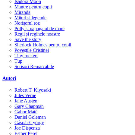
Isadora Moon
Mantre pentru copii
Miranda
Mituri și legende
Norișorul roz
Polly și papagalul de mare
Regii și reginele noastre
Save the story
Sherlock Holmes pentru copii
Poveștile Cristinei
Tiny rockers
Țup
Scrisori Remarcabile
Autori
Robert T. Kiyosaki
Jules Verne
Jane Austen
Gary Chapman
Gabor Maté
Daniel Goleman
Gáspár György
Joe Dispenza
Esther Perel