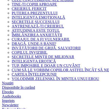
ȚINE-ȚI COPIII APROAPE
CREIERUL FERICIT
PUTEREA PREZENTULUI
INTELIGENȚA EMOȚIONALĂ
SECRETELE SUCCESULUI
ANTRENEAZĂ-ȚI CREIERUL
ATITUDINEA ESTE TOTUL
ÎMBLÂNZIREA ANXIETĂȚII
CURAJUL DE A FI VULNERABIL
DRAGĂ, UNDE-S BANII?
INVĂȚĂTORII DE GRIJĂ. SALVATORII
COPILUL INVIZIBIL
SECRETELE MINȚII DE MILIONAR
INTELIGENȚA EROTICĂ
ȚUP. IMPOSIBIL E DOAR UN CUVÂNT
CUM SĂ LE VORBIM COPIILOR ASTFEL ÎNCÂT SĂ N
CARTEA ÎNȚELEPCIUNII
VOLODIMIR ZELENSKI. ÎN MINTEA UNUI EROU
Noutăți
Disponibile în curând
Ebooks
Audiobooks
Imprints
Newsletter