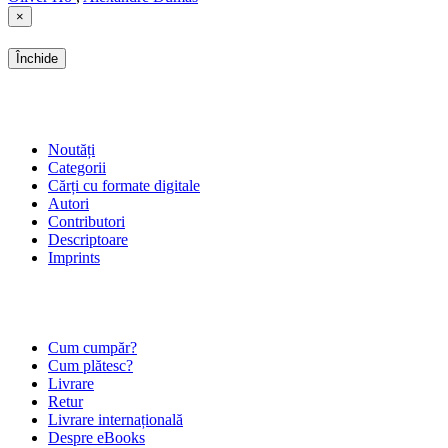
×
Închide
SHOP
Noutăți
Categorii
Cărți cu formate digitale
Autori
Contributori
Descriptoare
Imprints
ÎNTREBĂRI FRECVENTE
Cum cumpăr?
Cum plătesc?
Livrare
Retur
Livrare internațională
Despre eBooks