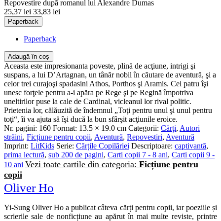
Repovestire după romanul lui Alexandre Dumas
25,37 lei
33,83 lei
Paperback
Paperback
Adaugă în coș
Aceasta este impresionanta poveste, plină de acţiune, intrigi şi
suspans, a lui D’Artagnan, un tânăr nobil în căutare de aventură, şi a
celor trei curajoşi spada­sini Athos, Porthos şi Aramis. Cei patru îşi
unesc forţele pentru a-i apăra pe Rege şi pe Regină împotriva
uneltirilor puse la cale de Cardinal, vicleanul lor rival politic.
Prietenia lor, călăuzită de îndemnul „Toţi pentru unul şi unul pentru
toţi“, îi va ajuta să îşi ducă la bun sfârşit acţiunile eroice.
Nr. pagini:
160
Format:
13.5 × 19.0 cm
Categorii:
Cărți
,
Autori
străini
,
Ficțiune pentru copii
,
Aventură
,
Repovestiri
,
Aventură
Imprint:
LitKids
Serie:
Cărțile Copilăriei
Descriptoare:
captivantă
,
prima lectură
,
sub 200 de pagini
,
Carti copii 7 - 8 ani
,
Carti copii 9 -
Vezi toate cartile din categoria:
Ficțiune pentru
10 ani
copii
Oliver Ho
Yi-Sung Oliver Ho a publicat câteva cărți pentru copii, iar poeziile și
scrierile sale de nonficțiune au apărut în mai multe reviste, printre