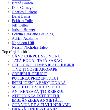
Brené Brown
Dale Carnegie
Charles Dickens
Dalai Lama
Eckhart Tolle
Jeff Keller
Judson Brewer
Loretta Graziano Breuning
Adrian Asoltanie
Napoleon Hill
Nassim Nicholas Taleb
Top cărți de citit
CÂND CORPUL SPUNE NU
TATĂ BOGAT TATĂ SARAC
CELE CINCI LIMBAJE ALE IUBIRII
ȚINE-ȚI COPIII APROAPE
CREIERUL FERICIT
PUTEREA PREZENTULUI
INTELIGENȚA EMOȚIONALĂ
SECRETELE SUCCESULUI
ANTRENEAZĂ-ȚI CREIERUL
ATITUDINEA ESTE TOTUL
ÎMBLÂNZIREA ANXIETĂȚII
CURAJUL DE A FI VULNERABIL
DRAGĂ, UNDE-S BANII?