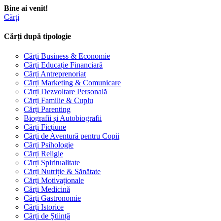
Bine ai venit!
Cărți
Cărți după tipologie
Cărți Business & Economie
Cărți Educație Financiară
Cărți Antreprenoriat
Cărți Marketing & Comunicare
Cărți Dezvoltare Personală
Cărți Familie & Cuplu
Cărți Parenting
Biografii și Autobiografii
Cărți Ficțiune
Cărți de Aventură pentru Copii
Cărți Psihologie
Cărți Religie
Cărți Spiritualitate
Cărți Nutriție & Sănătate
Cărți Motivaționale
Cărți Medicină
Cărți Gastronomie
Cărți Istorice
Cărți de Știință