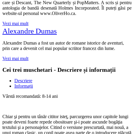
care și Descant, The New Quarterly și PopMatters. A scris și pentru
antologia de bandă desenată Holmes Incorporated. Îl puteți găsi pe
website-ul personal www.OliverHo.ca.
Vezi mai mult
Alexandre Dumas
Alexandre Dumas a fost un autor de romane istorice de aventuri,
prin care a devenit cel mai popular scriitor francez din lume.
Vezi mai mult
Cei trei muschetari - Descriere și informații
Descriere
Informații
Vârstă recomandată: 8-14 ani
Chiar şi pentru un tânăr cititor isteţ, parcurgerea unor capitole lungi
poate deveni foarte repede obositoare şi-i poate ascunde bogăţia
textului şi a personajelor. Citind o versiune prescurtată, mai nouă, a
unui roman clasic, un copil poate avea parte de o introducere plăcută