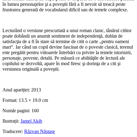
în lumea personajelor şi a poveştii fără a fi nevoit să treacă peste
frustrarea generată de vocabularul dificil sau de temele complexe.
Lecturând o versiune prescurtată a unui roman clasic, tânărul cititor
poate dobândi un anumit sentiment de independenţă, dublat de
satisfacţia de a fi în stare să termine de citit o carte „pentru oameni
mari“. Iar când un copil devine fascinat de o poveste clasică, terenul
este pregătit pentru viitoarele întrebări cu privire la temele istorisirii,
personaje, poveste, detalii. Pe măsură ce abilităţile de lectură ale
copilului se dezvoltă, apare în mod firesc şi dorinţa de a citi şi
versiunea originală a poveştii.
Anul apariției:
2013
Format:
13.5 × 19.0 cm
Număr pagini:
160
Ilustrații:
Jamel Akib
Traducere:
Răzvan Năstase