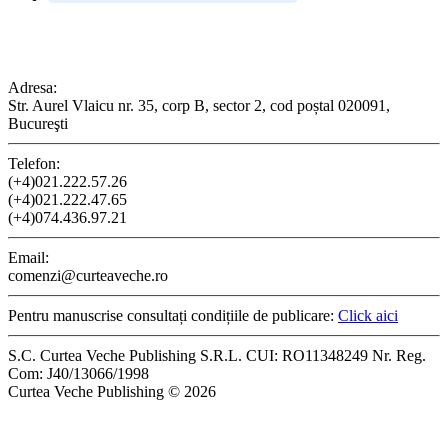
CONTACT
Adresa:
Str. Aurel Vlaicu nr. 35, corp B, sector 2, cod poștal 020091,
Bucureşti
Telefon:
(+4)021.222.57.26
(+4)021.222.47.65
(+4)074.436.97.21
Email:
comenzi@curteaveche.ro
Pentru manuscrise consultați condițiile de publicare:
Click aici
S.C. Curtea Veche Publishing S.R.L. CUI: RO11348249 Nr. Reg.
Com: J40/13066/1998
Curtea Veche Publishing © 2026