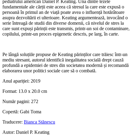
pediatrului american Daniel P. Keating. Una dintre tezele
fundamentale ale cărții este aceea că stresul la care este expusă o
persoană în primul an de viață poate avea o influență hotărâtoare
asupra dezvoltării ei ulterioare. Keating argumentează, invocând o
serie întreagă de studii din diverse domenii, că nivelul de stres la
care sunt expuși părinții este transmis, printr-un soi de conta­minare,
copilului, printr-un proces epigenetic descris, pe larg, în carte.
Pe lângă soluțiile propuse de Keating părinților care trăiesc într‑un
mediu stresant, autorul identifică inegalitatea socială drept cauză
profundă a epidemiei de stres din societatea modernă și recomandă
elaborarea unor politici sociale care să o combată.
Anul apariției:
2019
Format:
13.0 x 20.0 cm
Număr pagini:
272
Copertă:
Gabi Toma
Traducere:
Bianca Stănescu
Autor:
Daniel P. Keating