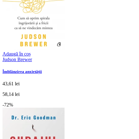
Adaugă în coș
Judson Brewer
Îmblânzirea anxietății
43,61 lei
58,14 lei
-72%