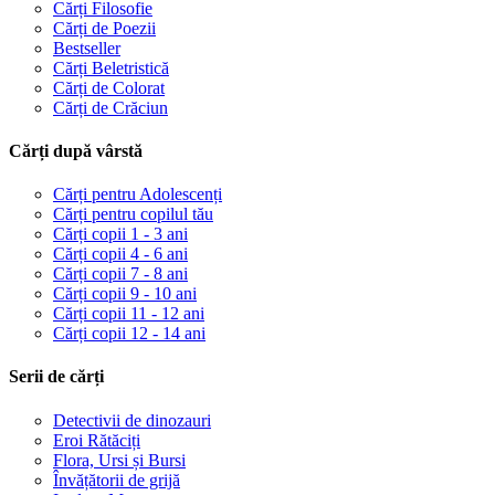
Cărți Filosofie
Cărți de Poezii
Bestseller
Cărți Beletristică
Cărți de Colorat
Cărți de Crăciun
Cărți după vârstă
Cărți pentru Adolescenți
Cărți pentru copilul tău
Cărți copii 1 - 3 ani
Cărți copii 4 - 6 ani
Cărți copii 7 - 8 ani
Cărți copii 9 - 10 ani
Cărți copii 11 - 12 ani
Cărți copii 12 - 14 ani
Serii de cărți
Detectivii de dinozauri
Eroi Rătăciți
Flora, Ursi și Bursi
Învățătorii de grijă