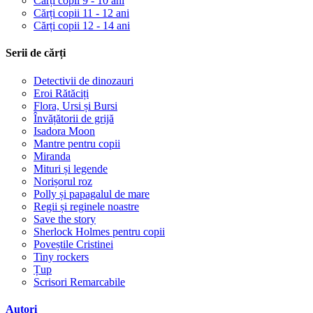
Cărți copii 9 - 10 ani
Cărți copii 11 - 12 ani
Cărți copii 12 - 14 ani
Serii de cărți
Detectivii de dinozauri
Eroi Rătăciți
Flora, Ursi și Bursi
Învățătorii de grijă
Isadora Moon
Mantre pentru copii
Miranda
Mituri și legende
Norișorul roz
Polly și papagalul de mare
Regii și reginele noastre
Save the story
Sherlock Holmes pentru copii
Poveștile Cristinei
Tiny rockers
Țup
Scrisori Remarcabile
Autori