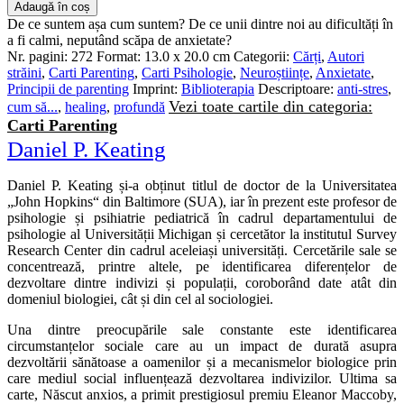
Adaugă în coș
De ce suntem așa cum suntem? De ce unii dintre noi au dificultăți în
a fi calmi, neputând scăpa de anxietate?
Nr. pagini:
272
Format:
13.0 x 20.0 cm
Categorii:
Cărți
,
Autori
străini
,
Carti Parenting
,
Carti Psihologie
,
Neuroștiințe
,
Anxietate
,
Principii de parenting
Imprint:
Biblioterapia
Descriptoare:
anti-stres
,
Vezi toate cartile din categoria:
cum să...
,
healing
,
profundă
Carti Parenting
Daniel P. Keating
Daniel P. Keating și‑a obținut titlul de doctor de la Universitatea
„John Hopkins“ din Baltimore (SUA), iar în prezent este profesor de
psihologie și psihiatrie pediatrică în cadrul departamentului de
psihologie al Universității Michigan și cercetător la institutul Survey
Research Center din cadrul aceleiași universități. Cercetările sale se
concentrează, printre altele, pe identificarea diferențelor de
dezvoltare dintre indivizi și populații, coroborând date atât din
domeniul biologiei, cât și din cel al sociologiei.
Una dintre preocupările sale constante este identificarea
circumstanțelor sociale care au un impact de durată asupra
dezvoltării sănătoase a oamenilor și a mecanismelor biologice prin
care mediul social influențează dezvoltarea indivizilor. Ultima sa
carte, Născut anxios, a primit prestigiosul premiu Eleanor Maccoby,