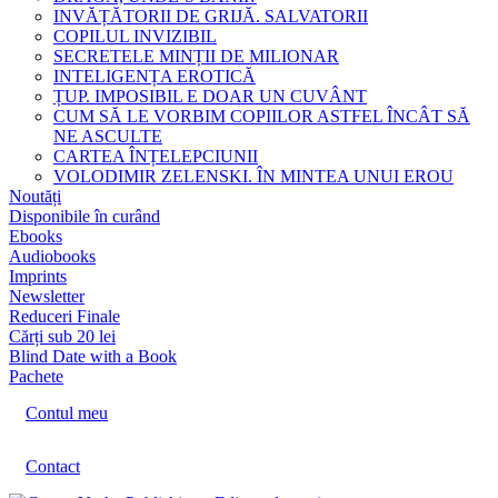
INVĂȚĂTORII DE GRIJĂ. SALVATORII
COPILUL INVIZIBIL
SECRETELE MINȚII DE MILIONAR
INTELIGENȚA EROTICĂ
ȚUP. IMPOSIBIL E DOAR UN CUVÂNT
CUM SĂ LE VORBIM COPIILOR ASTFEL ÎNCÂT SĂ
NE ASCULTE
CARTEA ÎNȚELEPCIUNII
VOLODIMIR ZELENSKI. ÎN MINTEA UNUI EROU
Noutăți
Disponibile în curând
Ebooks
Audiobooks
Imprints
Newsletter
Reduceri Finale
Cărți sub 20 lei
Blind Date with a Book
Pachete
Contul meu
Contact