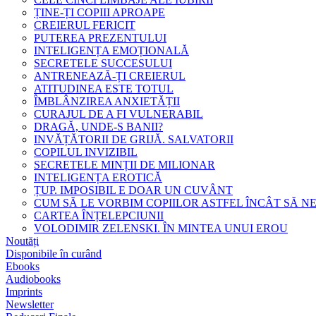
ȚINE-ȚI COPIII APROAPE
CREIERUL FERICIT
PUTEREA PREZENTULUI
INTELIGENȚA EMOȚIONALĂ
SECRETELE SUCCESULUI
ANTRENEAZĂ-ȚI CREIERUL
ATITUDINEA ESTE TOTUL
ÎMBLÂNZIREA ANXIETĂȚII
CURAJUL DE A FI VULNERABIL
DRAGĂ, UNDE-S BANII?
INVĂȚĂTORII DE GRIJĂ. SALVATORII
COPILUL INVIZIBIL
SECRETELE MINȚII DE MILIONAR
INTELIGENȚA EROTICĂ
ȚUP. IMPOSIBIL E DOAR UN CUVÂNT
CUM SĂ LE VORBIM COPIILOR ASTFEL ÎNCÂT SĂ N
CARTEA ÎNȚELEPCIUNII
VOLODIMIR ZELENSKI. ÎN MINTEA UNUI EROU
Noutăți
Disponibile în curând
Ebooks
Audiobooks
Imprints
Newsletter