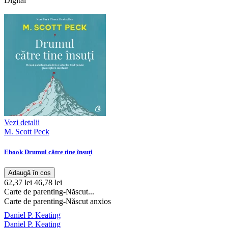
Digital
Vezi detalii
M. Scott Peck
Ebook Drumul către tine însuți
Adaugă în coș
62,37 lei
46,78 lei
Carte de parenting-Născut...
Carte de parenting-Născut anxios
Daniel P. Keating
Daniel P. Keating