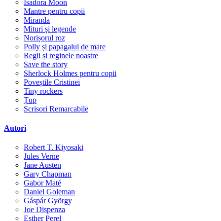
Isadora Moon
Mantre pentru copii
Miranda
Mituri și legende
Norișorul roz
Polly și papagalul de mare
Regii și reginele noastre
Save the story
Sherlock Holmes pentru copii
Poveștile Cristinei
Tiny rockers
Țup
Scrisori Remarcabile
Autori
Robert T. Kiyosaki
Jules Verne
Jane Austen
Gary Chapman
Gabor Maté
Daniel Goleman
Gáspár György
Joe Dispenza
Esther Perel