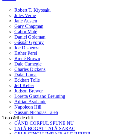
Robert T. Kiyosaki
Jules Verne
Jane Austen
Gary Chapman
Gabor Maté
Daniel Goleman
Gáspár György
Joe Dispenza
Esther Perel
Brené Brown
Dale Carnegie
Charles Dickens
Dalai Lama
Eckhart Tolle
Jeff Keller
Judson Brewer
Loretta Graziano Breuning
Adrian Asoltanie
Napoleon Hill
Nassim Nicholas Taleb
Top cărți de citit
CÂND CORPUL SPUNE NU
TATĂ BOGAT TATĂ SARAC
CELE CINCI LIMBAJE ALE IUBIRII