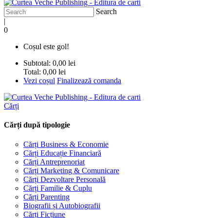
Search
|
0
Coșul este gol!
Subtotal:
0,00 lei
Total:
0,00 lei
Vezi coșul
Finalizează comanda
Cărți
Cărți după tipologie
Cărți Business & Economie
Cărți Educație Financiară
Cărți Antreprenoriat
Cărți Marketing & Comunicare
Cărți Dezvoltare Personală
Cărți Familie & Cuplu
Cărți Parenting
Biografii și Autobiografii
Cărți Ficțiune