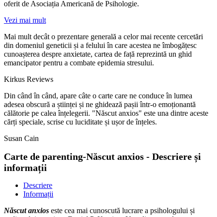
oferit de Asociația Americană de Psihologie.
Vezi mai mult
Mai mult decât o prezentare generală a celor mai recente cercetări
din domeniul geneticii și a felului în care acestea ne îmbogățesc
cunoașterea despre anxietate, cartea de față reprezintă un ghid
emancipator pentru a combate epidemia stresului.
Kirkus Reviews
Din când în când, apare câte o carte care ne conduce în lumea
adesea obscură a științei și ne ghidează pașii într-o emoționantă
călătorie pe calea înțelegerii. "Născut anxios" este una dintre aceste
cărți speciale, scrise cu luciditate și ușor de înțeles.
Susan Cain
Carte de parenting-Născut anxios - Descriere și
informații
Descriere
Informații
Născut anxios
este cea mai cunoscută lucrare a psihologului și