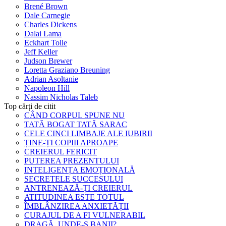
Brené Brown
Dale Carnegie
Charles Dickens
Dalai Lama
Eckhart Tolle
Jeff Keller
Judson Brewer
Loretta Graziano Breuning
Adrian Asoltanie
Napoleon Hill
Nassim Nicholas Taleb
Top cărți de citit
CÂND CORPUL SPUNE NU
TATĂ BOGAT TATĂ SARAC
CELE CINCI LIMBAJE ALE IUBIRII
ȚINE-ȚI COPIII APROAPE
CREIERUL FERICIT
PUTEREA PREZENTULUI
INTELIGENȚA EMOȚIONALĂ
SECRETELE SUCCESULUI
ANTRENEAZĂ-ȚI CREIERUL
ATITUDINEA ESTE TOTUL
ÎMBLÂNZIREA ANXIETĂȚII
CURAJUL DE A FI VULNERABIL
DRAGĂ, UNDE-S BANII?