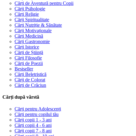
Cărți de Aventură pentru Copii
Cărți Psihologie
Cărți Religie
Cărți Spiritualitate
Cărți Nutriție & Sănătate
Cărți Motivaționale
Cărți Medicină
Cărți Gastronomie
Cărți Istorice
Cărți de Știință
Cărți Filosofie
Cărți de Poezii
Bestseller
Cărți Beletristică
Cărți de Colorat
Cărți de Crăciun
Cărți după vârstă
Cărți pentru Adolescenți
Cărți pentru copilul tău
Cărți copii 1 - 3 ani
Cărți copii 4 - 6 ani
Cărți copii 7 - 8 ani