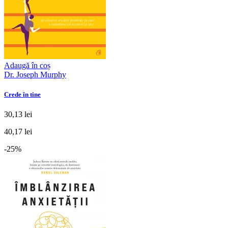
Adaugă în coș
Dr. Joseph Murphy
Crede în tine
30,13 lei
40,17 lei
-25%