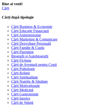
Bine ai venit!
Cărți
Cărți după tipologie
Cărți Business & Economie
Cărți Educație Financiară
Cărți Antreprenoriat
Cărți Marketing & Comunicare
Cărți Dezvoltare Personală
Cărți Familie & Cuplu
Cărți Parenting
Biografii și Autobiografii
Cărți Ficțiune
Cărți de Aventură pentru Copii
Cărți Psihologie
Cărți Religie
Cărți Spiritualitate
Cărți Nutriție & Sănătate
Cărți Motivaționale
Cărți Medicină
Cărți Gastronomie
Cărți Istorice
Cărți de Știință