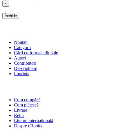
×
Închide
SHOP
Noutăți
Categorii
Cărți cu formate digitale
Autori
Contributori
Descriptoare
Imprints
ÎNTREBĂRI FRECVENTE
Cum cumpăr?
Cum plătesc?
Livrare
Retur
Livrare internațională
Despre eBooks