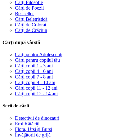
Cărți Filosofie
Cărți de Poezii
Bestseller
Cărți Beletristică
Cărți de Colorat
Cărți de Crăciun
Cărți după vârstă
Cărți pentru Adolescenți
Cărți pentru copilul tău
Cărți copii 1 - 3 ani
Cărți copii 4 - 6 ani
Cărți copii 7 - 8 ani
Cărți copii 9 - 10 ani
Cărți copii 11 - 12 ani
Cărți copii 12 - 14 ani
Serii de cărți
Detectivii de dinozauri
Eroi Rătăciți
Flora, Ursi și Bursi
Învățătorii de grijă