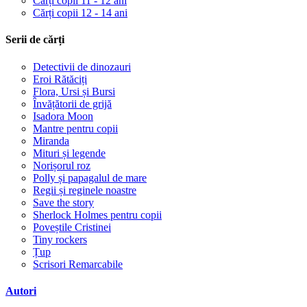
Cărți copii 11 - 12 ani
Cărți copii 12 - 14 ani
Serii de cărți
Detectivii de dinozauri
Eroi Rătăciți
Flora, Ursi și Bursi
Învățătorii de grijă
Isadora Moon
Mantre pentru copii
Miranda
Mituri și legende
Norișorul roz
Polly și papagalul de mare
Regii și reginele noastre
Save the story
Sherlock Holmes pentru copii
Poveștile Cristinei
Tiny rockers
Țup
Scrisori Remarcabile
Autori