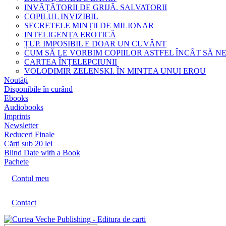
INVĂȚĂTORII DE GRIJĂ. SALVATORII
COPILUL INVIZIBIL
SECRETELE MINȚII DE MILIONAR
INTELIGENȚA EROTICĂ
ȚUP. IMPOSIBIL E DOAR UN CUVÂNT
CUM SĂ LE VORBIM COPIILOR ASTFEL ÎNCÂT SĂ N
CARTEA ÎNȚELEPCIUNII
VOLODIMIR ZELENSKI. ÎN MINTEA UNUI EROU
Noutăți
Disponibile în curând
Ebooks
Audiobooks
Imprints
Newsletter
Reduceri Finale
Cărți sub 20 lei
Blind Date with a Book
Pachete
Contul meu
Contact