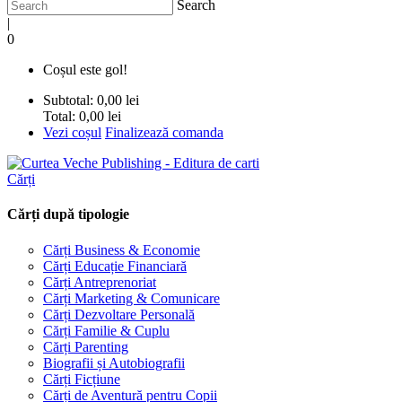
Search
|
0
Coșul este gol!
Subtotal:
0,00 lei
Total:
0,00 lei
Vezi coșul
Finalizează comanda
Cărți
Cărți după tipologie
Cărți Business & Economie
Cărți Educație Financiară
Cărți Antreprenoriat
Cărți Marketing & Comunicare
Cărți Dezvoltare Personală
Cărți Familie & Cuplu
Cărți Parenting
Biografii și Autobiografii
Cărți Ficțiune
Cărți de Aventură pentru Copii