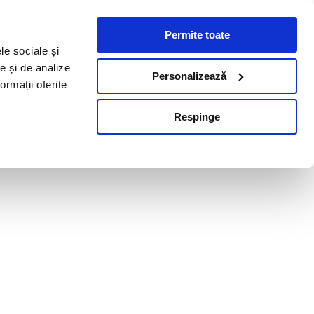
Permite toate
le sociale și
te și de analize
Personalizează
ormații oferite
Respinge