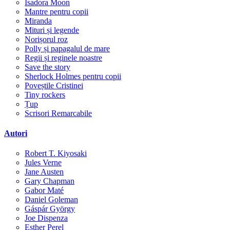
Isadora Moon
Mantre pentru copii
Miranda
Mituri și legende
Norișorul roz
Polly și papagalul de mare
Regii și reginele noastre
Save the story
Sherlock Holmes pentru copii
Poveștile Cristinei
Tiny rockers
Țup
Scrisori Remarcabile
Autori
Robert T. Kiyosaki
Jules Verne
Jane Austen
Gary Chapman
Gabor Maté
Daniel Goleman
Gáspár György
Joe Dispenza
Esther Perel