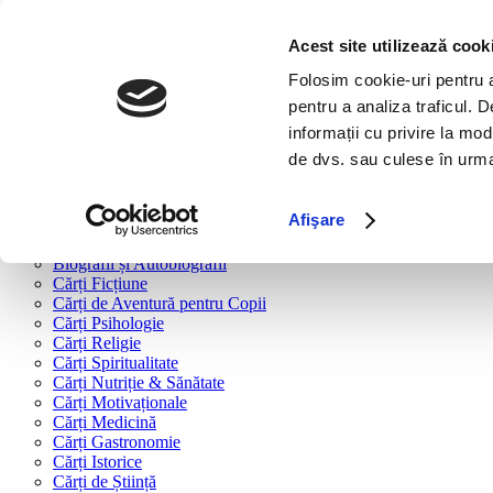
Bine ai venit!
Cărți
Acest site utilizează cook
Folosim cookie-uri pentru a 
Cărți după tipologie
pentru a analiza traficul. 
Cărți Business & Economie
informații cu privire la mod
Cărți Educație Financiară
de dvs. sau culese în urma f
Cărți Antreprenoriat
Cărți Marketing & Comunicare
Cărți Dezvoltare Personală
Afişare
Cărți Familie & Cuplu
Cărți Parenting
Biografii și Autobiografii
Cărți Ficțiune
Cărți de Aventură pentru Copii
Cărți Psihologie
Cărți Religie
Cărți Spiritualitate
Cărți Nutriție & Sănătate
Cărți Motivaționale
Cărți Medicină
Cărți Gastronomie
Cărți Istorice
Cărți de Știință