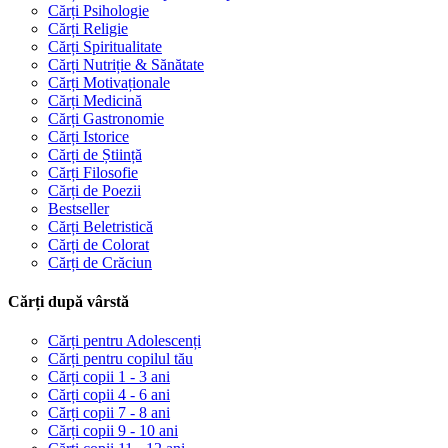
Cărți Psihologie
Cărți Religie
Cărți Spiritualitate
Cărți Nutriție & Sănătate
Cărți Motivaționale
Cărți Medicină
Cărți Gastronomie
Cărți Istorice
Cărți de Știință
Cărți Filosofie
Cărți de Poezii
Bestseller
Cărți Beletristică
Cărți de Colorat
Cărți de Crăciun
Cărți după vârstă
Cărți pentru Adolescenți
Cărți pentru copilul tău
Cărți copii 1 - 3 ani
Cărți copii 4 - 6 ani
Cărți copii 7 - 8 ani
Cărți copii 9 - 10 ani