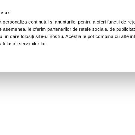
ie-uri
personaliza conținutul și anunțurile, pentru a oferi funcții de rețe
De asemenea, le oferim partenerilor de rețele sociale, de publicita
ul în care folosiți site-ul nostru. Aceștia le pot combina cu alte inf
olosirii serviciilor lor.