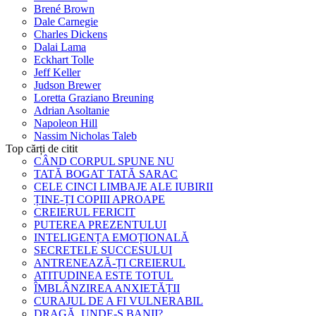
Brené Brown
Dale Carnegie
Charles Dickens
Dalai Lama
Eckhart Tolle
Jeff Keller
Judson Brewer
Loretta Graziano Breuning
Adrian Asoltanie
Napoleon Hill
Nassim Nicholas Taleb
Top cărți de citit
CÂND CORPUL SPUNE NU
TATĂ BOGAT TATĂ SARAC
CELE CINCI LIMBAJE ALE IUBIRII
ȚINE-ȚI COPIII APROAPE
CREIERUL FERICIT
PUTEREA PREZENTULUI
INTELIGENȚA EMOȚIONALĂ
SECRETELE SUCCESULUI
ANTRENEAZĂ-ȚI CREIERUL
ATITUDINEA ESTE TOTUL
ÎMBLÂNZIREA ANXIETĂȚII
CURAJUL DE A FI VULNERABIL
DRAGĂ, UNDE-S BANII?