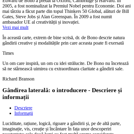
Edward de Bono a predat la Oxford, Cambridge și Harvard. În
2005, a fost nominalizat la Premiul Nobel pentru Economie. Doi ani
mai târziu a făcut parte din topul Thinkers 50 Global, alături de Bill
Gates, Steve Jobs și Alan Greenspan. În 2009 a fost numit
ambasador UE al creativității și inovației.
Vezi mai mult
În această carte, extrem de bine scrisă, dr. de Bono descrie natura
gândirii creative și modalitățile prin care aceasta poate fi exersată
Times
Un om care inspiră, un om cu idei strălucite. De Bono nu încetează
să ne stârnească uimirea cu extraordinara claritate a gândirii sale.
Richard Branson
Gândirea laterală: o introducere - Descriere și
informații
Descriere
Informații
Luciditate, rațiune, logică, rigoare a gândirii și, pe de altă parte,
imaginație, vis, creație și încântare în fața unor descoperiri