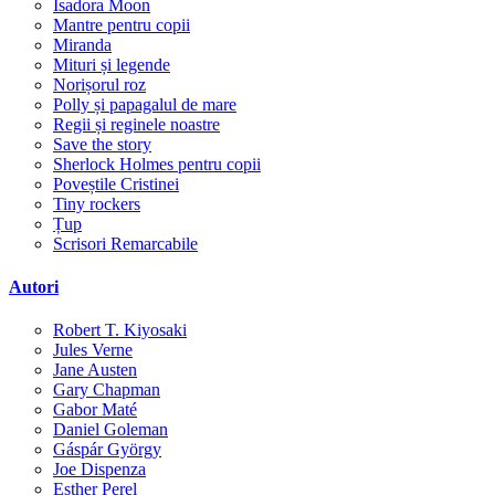
Isadora Moon
Mantre pentru copii
Miranda
Mituri și legende
Norișorul roz
Polly și papagalul de mare
Regii și reginele noastre
Save the story
Sherlock Holmes pentru copii
Poveștile Cristinei
Tiny rockers
Țup
Scrisori Remarcabile
Autori
Robert T. Kiyosaki
Jules Verne
Jane Austen
Gary Chapman
Gabor Maté
Daniel Goleman
Gáspár György
Joe Dispenza
Esther Perel