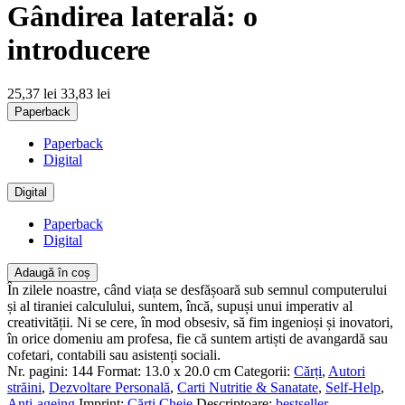
Gândirea laterală: o
introducere
25,37 lei
33,83 lei
Paperback
Paperback
Digital
Digital
Paperback
Digital
Adaugă în coș
În zilele noastre, când viața se desfășoară sub semnul computerului
și al tiraniei calculului, suntem, încă, supuși unui imperativ al
creativității. Ni se cere, în mod obsesiv, să fim ingenioși și inovatori,
în orice domeniu am profesa, fie că suntem artiști de avangardă sau
cofetari, contabili sau asistenți sociali.
Nr. pagini:
144
Format:
13.0 x 20.0 cm
Categorii:
Cărți
,
Autori
străini
,
Dezvoltare Personală
,
Carti Nutritie & Sanatate
,
Self-Help
,
Anti-ageing
Imprint:
Cărți Cheie
Descriptoare:
bestseller