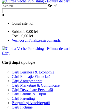
Search
|
0
Coșul este gol!
Subtotal:
0,00 lei
Total:
0,00 lei
Vezi coșul
Finalizează comanda
Cărți
Cărți după tipologie
Cărți Business & Economie
Cărți Educație Financiară
Cărți Antreprenoriat
Cărți Marketing & Comunicare
Cărți Dezvoltare Personală
Cărți Familie & Cuplu
Cărți Parenting
Biografii și Autobiografii
Cărți Ficțiune