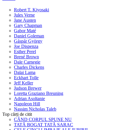
Robert T. Kiyosaki
Jules Verne
Jane Austen
Gary Chapman
Gabor Maté
Daniel Goleman
Gáspár György
Joe Dispenza
Esther Perel
Brené Brown
Dale Carnegie
Charles Dickens
Dalai Lama
Eckhart Tolle
Jeff Keller
Judson Brewer
Loretta Graziano Breuning
Adrian Asoltanie
Napoleon Hill
Nassim Nicholas Taleb
Top cărți de citit
CÂND CORPUL SPUNE NU
TATĂ BOGAT TATĂ SARAC
CELE CINCI LIMBAJE ALE IUBIRII