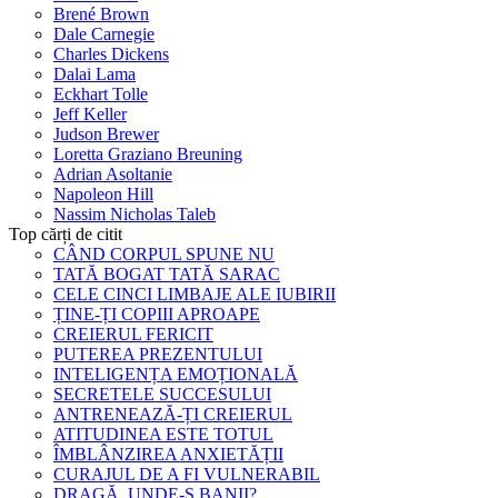
Brené Brown
Dale Carnegie
Charles Dickens
Dalai Lama
Eckhart Tolle
Jeff Keller
Judson Brewer
Loretta Graziano Breuning
Adrian Asoltanie
Napoleon Hill
Nassim Nicholas Taleb
Top cărți de citit
CÂND CORPUL SPUNE NU
TATĂ BOGAT TATĂ SARAC
CELE CINCI LIMBAJE ALE IUBIRII
ȚINE-ȚI COPIII APROAPE
CREIERUL FERICIT
PUTEREA PREZENTULUI
INTELIGENȚA EMOȚIONALĂ
SECRETELE SUCCESULUI
ANTRENEAZĂ-ȚI CREIERUL
ATITUDINEA ESTE TOTUL
ÎMBLÂNZIREA ANXIETĂȚII
CURAJUL DE A FI VULNERABIL
DRAGĂ, UNDE-S BANII?