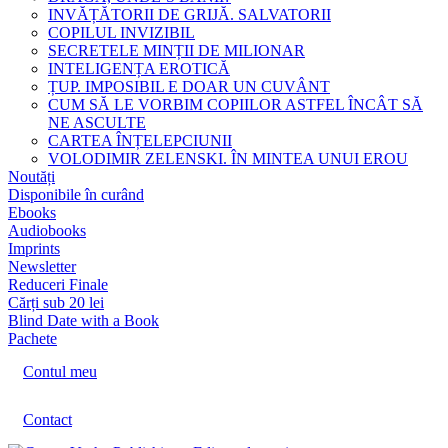
INVĂȚĂTORII DE GRIJĂ. SALVATORII
COPILUL INVIZIBIL
SECRETELE MINȚII DE MILIONAR
INTELIGENȚA EROTICĂ
ȚUP. IMPOSIBIL E DOAR UN CUVÂNT
CUM SĂ LE VORBIM COPIILOR ASTFEL ÎNCÂT SĂ
NE ASCULTE
CARTEA ÎNȚELEPCIUNII
VOLODIMIR ZELENSKI. ÎN MINTEA UNUI EROU
Noutăți
Disponibile în curând
Ebooks
Audiobooks
Imprints
Newsletter
Reduceri Finale
Cărți sub 20 lei
Blind Date with a Book
Pachete
Contul meu
Contact