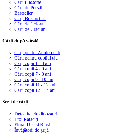
Cărți Filosofie
Cărți de Poezii
Bestseller
Cărți Beletristică
Cărți de Colorat
Cărți de Crăciun
Cărți după vârstă
Cărți pentru Adolescenți
Cărți pentru copilul tău
Cărți copii 1 - 3 ani
Cărți copii 4 - 6 ani
Cărți copii 7 - 8 ani
Cărți copii 9 - 10 ani
Cărți copii 11 - 12 ani
Cărți copii 12 - 14 ani
Serii de cărți
Detectivii de dinozauri
Eroi Rătăciți
Flora, Ursi și Bursi
Învățătorii de grijă