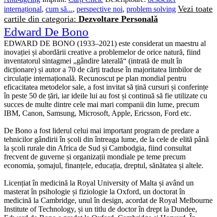
Vezi toate
internațional
,
cum să...
,
perspective noi
,
problem solving
cartile din categoria:
Dezvoltare Personală
Edward De Bono
EDWARD DE BONO (1933–2021) este considerat un maestru al
inovației și abordării creative a problemelor de orice natură, fiind
inventatorul sintagmei „gândire laterală“ (intrată de mult în
dicționare) și autor a 70 de cărți traduse în majoritatea limbilor de
circulație internațională. Recunoscut pe plan mondial pentru
eficacitatea metodelor sale, a fost invitat să țină cursuri și conferințe
în peste 50 de țări, iar ideile lui au fost și continuă să fie utilizate cu
succes de multe dintre cele mai mari companii din lume, precum
IBM, Canon, Samsung, Microsoft, Apple, Ericsson, Ford etc.
De Bono a fost liderul celui mai important program de predare a
tehnicilor gândirii în școli din întreaga lume, de la cele de elită până
la școli rurale din Africa de Sud și Cambodgia, fiind consultat
frecvent de guverne și organizații mondiale pe teme precum
economia, șomajul, finanțele, educația, dreptul, sănătatea și altele.
Licențiat în medicină la Royal University of Malta și având un
masterat în psihologie și fiziologie la Oxford, un doctorat în
medicină la Cambridge, unul în design, acordat de Royal Melbourne
Institute of Technology, și un titlu de doctor în drept la Dundee,