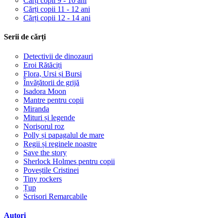
Cărți copii 9 - 10 ani
Cărți copii 11 - 12 ani
Cărți copii 12 - 14 ani
Serii de cărți
Detectivii de dinozauri
Eroi Rătăciți
Flora, Ursi și Bursi
Învățătorii de grijă
Isadora Moon
Mantre pentru copii
Miranda
Mituri și legende
Norișorul roz
Polly și papagalul de mare
Regii și reginele noastre
Save the story
Sherlock Holmes pentru copii
Poveștile Cristinei
Tiny rockers
Țup
Scrisori Remarcabile
Autori