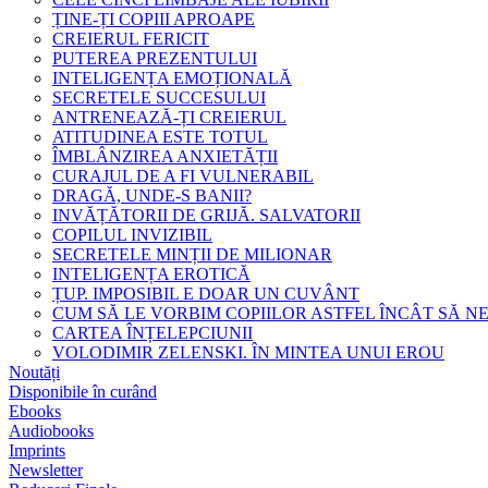
ȚINE-ȚI COPIII APROAPE
CREIERUL FERICIT
PUTEREA PREZENTULUI
INTELIGENȚA EMOȚIONALĂ
SECRETELE SUCCESULUI
ANTRENEAZĂ-ȚI CREIERUL
ATITUDINEA ESTE TOTUL
ÎMBLÂNZIREA ANXIETĂȚII
CURAJUL DE A FI VULNERABIL
DRAGĂ, UNDE-S BANII?
INVĂȚĂTORII DE GRIJĂ. SALVATORII
COPILUL INVIZIBIL
SECRETELE MINȚII DE MILIONAR
INTELIGENȚA EROTICĂ
ȚUP. IMPOSIBIL E DOAR UN CUVÂNT
CUM SĂ LE VORBIM COPIILOR ASTFEL ÎNCÂT SĂ N
CARTEA ÎNȚELEPCIUNII
VOLODIMIR ZELENSKI. ÎN MINTEA UNUI EROU
Noutăți
Disponibile în curând
Ebooks
Audiobooks
Imprints
Newsletter