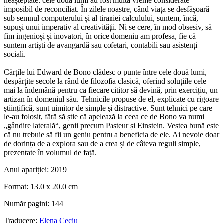
neașteptate: cele două lumi au fost multă vreme considerate
imposibil de reconciliat. În zilele noastre, când viața se desfășoară
sub semnul computerului și al tiraniei calculului, suntem, încă,
supuși unui imperativ al creativității. Ni se cere, în mod obsesiv, să
fim ingenioși și inovatori, în orice domeniu am profesa, fie că
suntem artiști de avangardă sau cofetari, contabili sau asistenți
sociali.
Cărțile lui Edward de Bono clădesc o punte între cele două lumi,
despărțite secole la rând de filozofia clasică, oferind soluțiile cele
mai la îndemână pentru ca fiecare cititor să devină, prin exercițiu, un
artizan în domeniul său. Tehnicile propuse de el, explicate cu rigoare
științifică, sunt uimitor de simple și distractive. Sunt tehnici pe care
le-au folosit, fără să știe că apelează la ceea ce de Bono va numi
„gândire laterală“, genii precum Pasteur și Einstein. Vestea bună este
că nu trebuie să fii un geniu pentru a beneficia de ele. Ai nevoie doar
de dorința de a explora sau de a crea și de câteva reguli simple,
prezentate în volumul de față.
Anul apariției:
2019
Format:
13.0 x 20.0 cm
Număr pagini:
144
Traducere:
Elena Ceciu