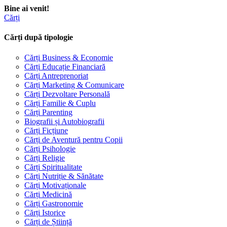
Bine ai venit!
Cărți
Cărți după tipologie
Cărți Business & Economie
Cărți Educație Financiară
Cărți Antreprenoriat
Cărți Marketing & Comunicare
Cărți Dezvoltare Personală
Cărți Familie & Cuplu
Cărți Parenting
Biografii și Autobiografii
Cărți Ficțiune
Cărți de Aventură pentru Copii
Cărți Psihologie
Cărți Religie
Cărți Spiritualitate
Cărți Nutriție & Sănătate
Cărți Motivaționale
Cărți Medicină
Cărți Gastronomie
Cărți Istorice
Cărți de Știință