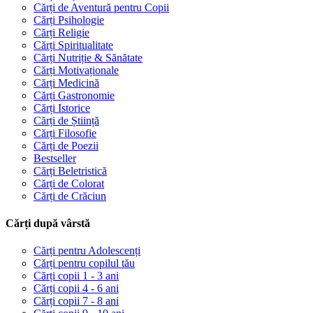
Cărți de Aventură pentru Copii
Cărți Psihologie
Cărți Religie
Cărți Spiritualitate
Cărți Nutriție & Sănătate
Cărți Motivaționale
Cărți Medicină
Cărți Gastronomie
Cărți Istorice
Cărți de Știință
Cărți Filosofie
Cărți de Poezii
Bestseller
Cărți Beletristică
Cărți de Colorat
Cărți de Crăciun
Cărți după vârstă
Cărți pentru Adolescenți
Cărți pentru copilul tău
Cărți copii 1 - 3 ani
Cărți copii 4 - 6 ani
Cărți copii 7 - 8 ani