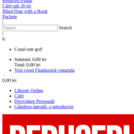
Reduceri Finale
Cărți sub 20 lei
Blind Date with a Book
Pachete
|
Search
|
0
Coșul este gol!
Subtotal:
0,00 lei
Total:
0,00 lei
Vezi coșul
Finalizează comanda
0,00 lei
Librarie Online
Cărți
Dezvoltare Personală
Gândirea laterală: o introducere