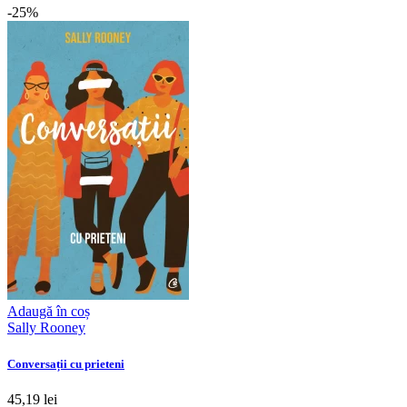
-25%
Adaugă în coș
Sally Rooney
Conversații cu prieteni
45,19 lei