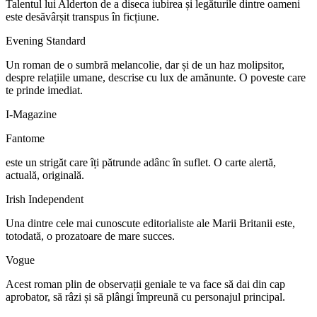
Talentul lui Alderton de a diseca iubirea și legăturile dintre oameni
este desăvârșit transpus în ficțiune.
Evening Standard
Un roman de o sumbră melancolie, dar și de un haz molipsitor,
despre relațiile umane, descrise cu lux de amănunte. O poveste care
te prinde imediat.
I-Magazine
Fantome
este un strigăt care îți pătrunde adânc în suflet. O carte alertă,
actuală, originală.
Irish Independent
Una dintre cele mai cunoscute editorialiste ale Marii Britanii este,
totodată, o prozatoare de mare succes.
Vogue
Acest roman plin de observații geniale te va face să dai din cap
aprobator, să râzi și să plângi împreună cu personajul principal.