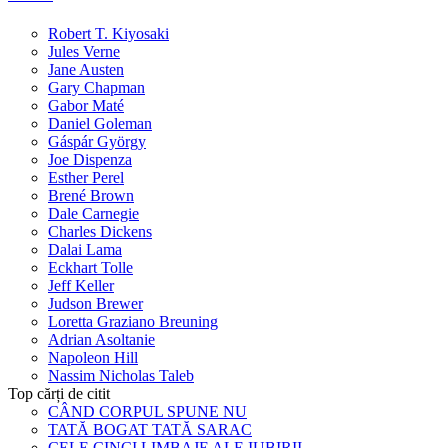
Robert T. Kiyosaki
Jules Verne
Jane Austen
Gary Chapman
Gabor Maté
Daniel Goleman
Gáspár György
Joe Dispenza
Esther Perel
Brené Brown
Dale Carnegie
Charles Dickens
Dalai Lama
Eckhart Tolle
Jeff Keller
Judson Brewer
Loretta Graziano Breuning
Adrian Asoltanie
Napoleon Hill
Nassim Nicholas Taleb
Top cărți de citit
CÂND CORPUL SPUNE NU
TATĂ BOGAT TATĂ SARAC
CELE CINCI LIMBAJE ALE IUBIRII