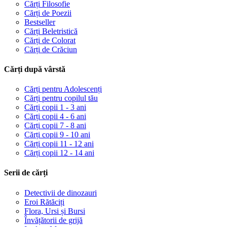
Cărți Filosofie
Cărți de Poezii
Bestseller
Cărți Beletristică
Cărți de Colorat
Cărți de Crăciun
Cărți după vârstă
Cărți pentru Adolescenți
Cărți pentru copilul tău
Cărți copii 1 - 3 ani
Cărți copii 4 - 6 ani
Cărți copii 7 - 8 ani
Cărți copii 9 - 10 ani
Cărți copii 11 - 12 ani
Cărți copii 12 - 14 ani
Serii de cărți
Detectivii de dinozauri
Eroi Rătăciți
Flora, Ursi și Bursi
Învățătorii de grijă