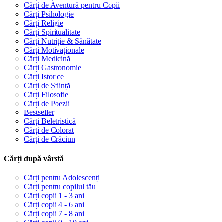
Cărți de Aventură pentru Copii
Cărți Psihologie
Cărți Religie
Cărți Spiritualitate
Cărți Nutriție & Sănătate
Cărți Motivaționale
Cărți Medicină
Cărți Gastronomie
Cărți Istorice
Cărți de Știință
Cărți Filosofie
Cărți de Poezii
Bestseller
Cărți Beletristică
Cărți de Colorat
Cărți de Crăciun
Cărți după vârstă
Cărți pentru Adolescenți
Cărți pentru copilul tău
Cărți copii 1 - 3 ani
Cărți copii 4 - 6 ani
Cărți copii 7 - 8 ani