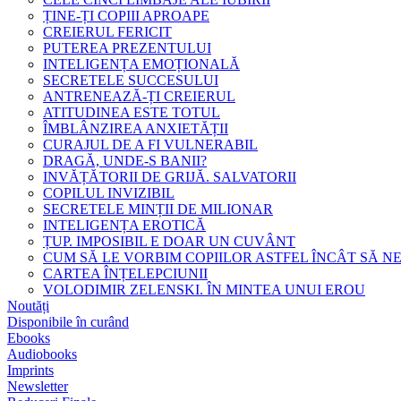
ȚINE-ȚI COPIII APROAPE
CREIERUL FERICIT
PUTEREA PREZENTULUI
INTELIGENȚA EMOȚIONALĂ
SECRETELE SUCCESULUI
ANTRENEAZĂ-ȚI CREIERUL
ATITUDINEA ESTE TOTUL
ÎMBLÂNZIREA ANXIETĂȚII
CURAJUL DE A FI VULNERABIL
DRAGĂ, UNDE-S BANII?
INVĂȚĂTORII DE GRIJĂ. SALVATORII
COPILUL INVIZIBIL
SECRETELE MINȚII DE MILIONAR
INTELIGENȚA EROTICĂ
ȚUP. IMPOSIBIL E DOAR UN CUVÂNT
CUM SĂ LE VORBIM COPIILOR ASTFEL ÎNCÂT SĂ N
CARTEA ÎNȚELEPCIUNII
VOLODIMIR ZELENSKI. ÎN MINTEA UNUI EROU
Noutăți
Disponibile în curând
Ebooks
Audiobooks
Imprints
Newsletter