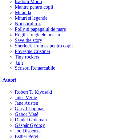
Isadora Moon
Mantre pentru copii
Miranda
Mituri și legende
Norișorul roz
Polly și papagalul de mare
Regii și reginele noastre
Save the story
Sherlock Holmes pentru copii
Poveștile Cristinei
Tiny rockers
Țup
Scrisori Remarcabile
Autori
Robert T. Kiyosaki
Jules Verne
Jane Austen
Gary Chapman
Gabor Maté
Daniel Goleman
Gáspár György
Joe Dispenza
Esther Perel