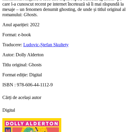
care l-a cunoscut recent pe internet încetează să îi mai răspundă la
mesaje – un fenomen denumit ghosting, de unde și titlul original al
romanului:
Ghosts
.
Anul apariției:
2022
Format:
e-book
Traducere:
Ludovic-Ștefan Skultety
Autor:
Dolly Alderton
Titlu original:
Ghosts
Format ediție:
Digital
ISBN :
978-606-44-1112-9
Cărți de același autor
Digital