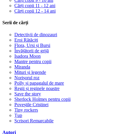
Cărți copii 9 - 10 ani
Cărți copii 11 - 12 ani
Cărți copii 12 - 14 ani
Serii de cărți
Detectivii de dinozauri
Eroi Rătăciți
Flora, Ursi și Bursi
Învățătorii de grijă
Isadora Moon
Mantre pentru copii
Miranda
Mituri și legende
Norișorul roz
Polly și papagalul de mare
Regii și reginele noastre
Save the story
Sherlock Holmes pentru copii
Poveștile Cristinei
Tiny rockers
Țup
Scrisori Remarcabile
Autori