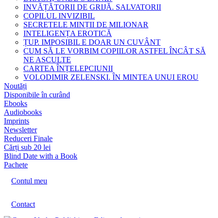
INVĂȚĂTORII DE GRIJĂ. SALVATORII
COPILUL INVIZIBIL
SECRETELE MINȚII DE MILIONAR
INTELIGENȚA EROTICĂ
ȚUP. IMPOSIBIL E DOAR UN CUVÂNT
CUM SĂ LE VORBIM COPIILOR ASTFEL ÎNCÂT SĂ
NE ASCULTE
CARTEA ÎNȚELEPCIUNII
VOLODIMIR ZELENSKI. ÎN MINTEA UNUI EROU
Noutăți
Disponibile în curând
Ebooks
Audiobooks
Imprints
Newsletter
Reduceri Finale
Cărți sub 20 lei
Blind Date with a Book
Pachete
Contul meu
Contact