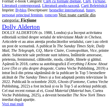
Format:
e-book
Categorii:
Cărți cu formate digitale
,
Cărți
,
Ficțiune
,
Literatură contemporană
,
Literatură anglo-saxonă
,
Carti Beletristică
Imprint:
Byblos
Descriptoare:
bestseller internațional
,
funny
,
Vezi toate cartile din
personaj principal feminin
,
romcom
categoria:
Ficțiune
Dolly Alderton
DOLLY ALDERTON (n. 1988, Londra) și-a început activitatea
editorială scriind despre serialul de televiziune
Made in Chelsea
.
Articolele ei au atras atenția producătorilor serialului, care i-au oferit
un post de scenaristă. A publicat în
The Sunday Times Style
,
Daily
Mail
,
The Telegraph
,
GQ
,
Marie Claire
,
Cosmopolitan
,
Vice
, printre
altele. Subiectele sale preferate sunt iubirea, întâlnirile amoroase,
prietenia, feminismul, călătoriile, moda, cărțile, filmele și gătitul.
Apărută în 2018, cartea sa autobiografică
Everything I Know About
Love
(
Tot ce știu despre dragoste
, Curtea Veche Publishing, 2019) a
intrat încă din prima săptămână de la publicare în Top 5 bestsellere
alcătuit de
The Sunday Times
și a fost adaptată pentru televiziune în
2022. Publicată în octombrie 2020,
Ghosts
(
Fantome
, Curtea Veche
Publishing, 2022) a fost inclusă și ea în Top 5 al aceleiași publicații.
Cel mai recent roman al ei,
Good Material
(
Material bun
, Curtea
Veche Publishing, 2025), a devenit bestseller
The New York Times
imediat după apariție.
Vezi mai mult