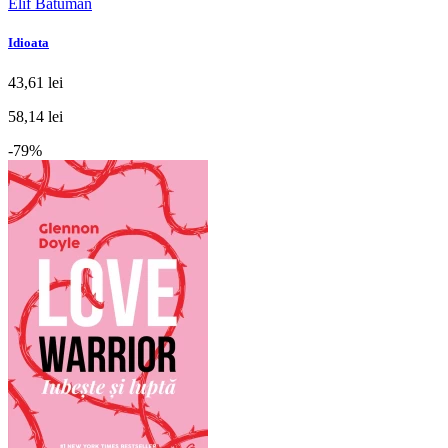
Elif Batuman
Idioata
43,61 lei
58,14 lei
-79%