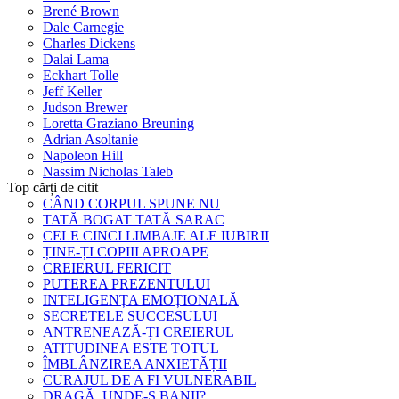
Brené Brown
Dale Carnegie
Charles Dickens
Dalai Lama
Eckhart Tolle
Jeff Keller
Judson Brewer
Loretta Graziano Breuning
Adrian Asoltanie
Napoleon Hill
Nassim Nicholas Taleb
Top cărți de citit
CÂND CORPUL SPUNE NU
TATĂ BOGAT TATĂ SARAC
CELE CINCI LIMBAJE ALE IUBIRII
ȚINE-ȚI COPIII APROAPE
CREIERUL FERICIT
PUTEREA PREZENTULUI
INTELIGENȚA EMOȚIONALĂ
SECRETELE SUCCESULUI
ANTRENEAZĂ-ȚI CREIERUL
ATITUDINEA ESTE TOTUL
ÎMBLÂNZIREA ANXIETĂȚII
CURAJUL DE A FI VULNERABIL
DRAGĂ, UNDE-S BANII?