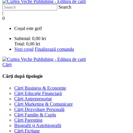
Search
|
0
Coșul este gol!
Subtotal:
0,00 lei
Total:
0,00 lei
Vezi coșul
Finalizează comanda
Cărți
Cărți după tipologie
Cărți Business & Economie
Cărți Educație Financiară
Cărți Antreprenoriat
Cărți Marketing & Comunicare
Cărți Dezvoltare Personală
Cărți Familie & Cuplu
Cărți Parenting
Biografii și Autobiografii
Cărți Ficțiune