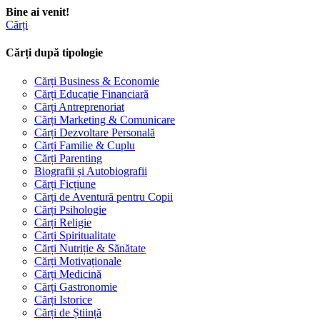
Bine ai venit!
Cărți
Cărți după tipologie
Cărți Business & Economie
Cărți Educație Financiară
Cărți Antreprenoriat
Cărți Marketing & Comunicare
Cărți Dezvoltare Personală
Cărți Familie & Cuplu
Cărți Parenting
Biografii și Autobiografii
Cărți Ficțiune
Cărți de Aventură pentru Copii
Cărți Psihologie
Cărți Religie
Cărți Spiritualitate
Cărți Nutriție & Sănătate
Cărți Motivaționale
Cărți Medicină
Cărți Gastronomie
Cărți Istorice
Cărți de Știință