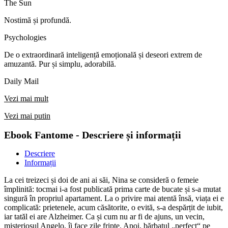
The Sun
Nostimă și profundă.
Psychologies
De o extraordinară inteligență emoțională și deseori extrem de
amuzantă. Pur și simplu, adorabilă.
Daily Mail
Vezi mai mult
Vezi mai putin
Ebook Fantome - Descriere și informații
Descriere
Informații
La cei treizeci și doi de ani ai săi, Nina se consideră o femeie
împlinită: tocmai i-a fost publicată prima carte de bucate și s-a mutat
singură în propriul apartament. La o privire mai atentă însă, viața ei e
complicată: prietenele, acum căsătorite, o evită, s-a despărțit de iubit,
iar tatăl ei are Alzheimer. Ca și cum nu ar fi de ajuns, un vecin,
misteriosul Angelo, îi face zile fripte. Apoi, bărbatul „perfect“ pe