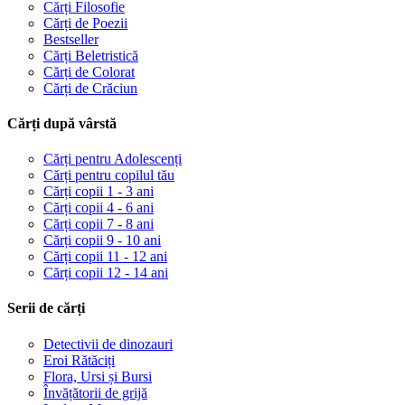
Cărți Filosofie
Cărți de Poezii
Bestseller
Cărți Beletristică
Cărți de Colorat
Cărți de Crăciun
Cărți după vârstă
Cărți pentru Adolescenți
Cărți pentru copilul tău
Cărți copii 1 - 3 ani
Cărți copii 4 - 6 ani
Cărți copii 7 - 8 ani
Cărți copii 9 - 10 ani
Cărți copii 11 - 12 ani
Cărți copii 12 - 14 ani
Serii de cărți
Detectivii de dinozauri
Eroi Rătăciți
Flora, Ursi și Bursi
Învățătorii de grijă