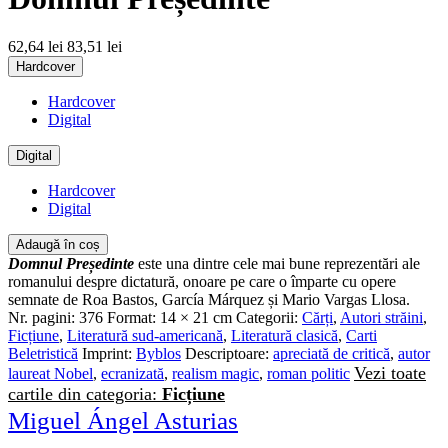
62,64 lei
83,51 lei
Hardcover
Hardcover
Digital
Digital
Hardcover
Digital
Adaugă în coș
Domnul Președinte
este una dintre cele mai bune reprezentări ale
romanului despre dictatură, onoare pe care o împarte cu opere
semnate de Roa Bastos, García Márquez și Mario Vargas Llosa.
Nr. pagini:
376
Format:
14 × 21 cm
Categorii:
Cărți
,
Autori străini
,
Ficțiune
,
Literatură sud-americană
,
Literatură clasică
,
Carti
Beletristică
Imprint:
Byblos
Descriptoare:
apreciată de critică
,
autor
Vezi toate
laureat Nobel
,
ecranizată
,
realism magic
,
roman politic
cartile din categoria:
Ficțiune
Miguel Ángel Asturias