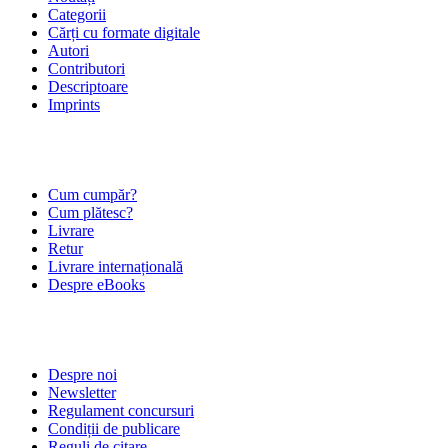
Categorii
Cărți cu formate digitale
Autori
Contributori
Descriptoare
Imprints
ÎNTREBĂRI FRECVENTE
Cum cumpăr?
Cum plătesc?
Livrare
Retur
Livrare internațională
Despre eBooks
DESPRE NOI
Despre noi
Newsletter
Regulament concursuri
Condiții de publicare
Reguli de citare