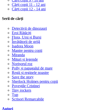
Cărți copii 9 - 10 ani
Cărți copii 11 - 12 ani
Cărți copii 12 - 14 ani
Serii de cărți
Detectivii de dinozauri
Eroi Rătăciți
Flora, Ursi și Bursi
Învățătorii de grijă
Isadora Moon
Mantre pentru copii
Miranda
Mituri și legende
Norișorul roz
Polly și papagalul de mare
Regii și reginele noastre
Save the story
Sherlock Holmes pentru copii
Poveștile Cristinei
Tiny rockers
Țup
Scrisori Remarcabile
Autori