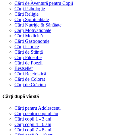
Cărți de Aventură pentru Copii
Cărți Psihologie
Cărți Religie
Cărți Spiritualitate
Cărți Nutriție & Sănătate
Cărți Motivaționale
Cărți Medicină
Cărți Gastronomie
Cărți Istorice
Cărți de Știință
Cărți Filosofie
Cărți de Poezii
Bestseller
Cărți Beletristică
Cărți de Colorat
Cărți de Crăciun
Cărți după vârstă
Cărți pentru Adolescenți
Cărți pentru copilul tău
Cărți copii 1 - 3 ani
Cărți copii 4 - 6 ani
Cărți copii 7 - 8 ani