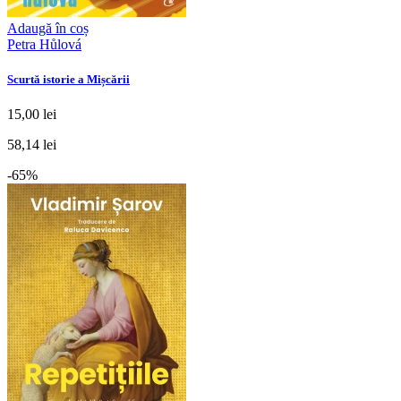
Adaugă în coș
Petra Hůlová
Scurtă istorie a Mișcării
15,00 lei
58,14 lei
-65%