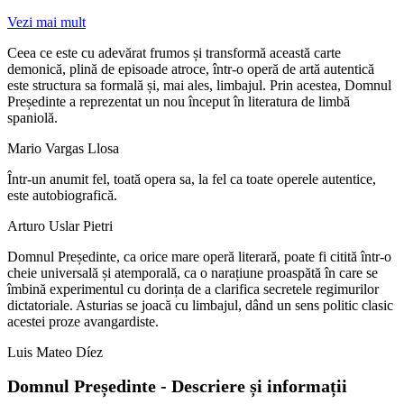
Vezi mai mult
Ceea ce este cu adevărat frumos și transformă această carte
demonică, plină de episoade atroce, într-o operă de artă autentică
este structura sa formală și, mai ales, limbajul. Prin acestea, Domnul
Președinte a reprezentat un nou început în literatura de limbă
spaniolă.
Mario Vargas Llosa
Într-un anumit fel, toată opera sa, la fel ca toate operele autentice,
este autobiografică.
Arturo Uslar Pietri
Domnul Președinte, ca orice mare operă literară, poate fi citită într-o
cheie universală și atemporală, ca o narațiune proaspătă în care se
îmbină experimentul cu dorința de a clarifica secretele regimurilor
dictatoriale. Asturias se joacă cu limbajul, dând un sens politic clasic
acestei proze avangardiste.
Luis Mateo Díez
Domnul Președinte - Descriere și informații