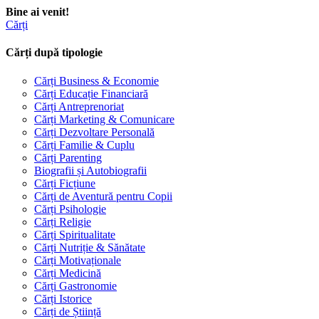
Bine ai venit!
Cărți
Cărți după tipologie
Cărți Business & Economie
Cărți Educație Financiară
Cărți Antreprenoriat
Cărți Marketing & Comunicare
Cărți Dezvoltare Personală
Cărți Familie & Cuplu
Cărți Parenting
Biografii și Autobiografii
Cărți Ficțiune
Cărți de Aventură pentru Copii
Cărți Psihologie
Cărți Religie
Cărți Spiritualitate
Cărți Nutriție & Sănătate
Cărți Motivaționale
Cărți Medicină
Cărți Gastronomie
Cărți Istorice
Cărți de Știință