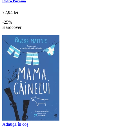
Pedro Páramo
72,94 lei
-25%
Hardcover
Adaugă în coș