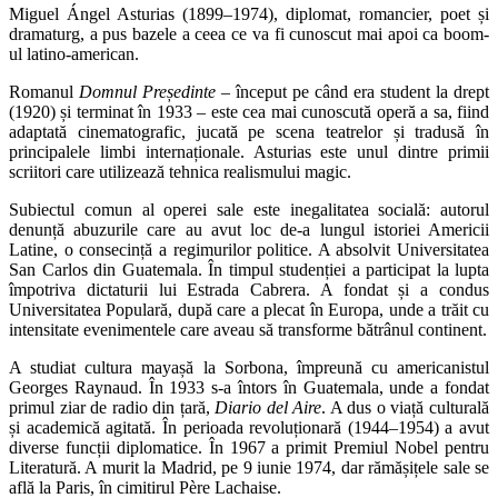
Miguel Ángel Asturias (1899–1974), diplomat, romancier, poet și
dramaturg, a pus bazele a ceea ce va fi cunoscut mai apoi ca boom-
ul latino-american.
Romanul
Domnul Președinte
– început pe când era student la drept
(1920) și terminat în 1933 – este cea mai cunoscută operă a sa, fiind
adaptată cinematografic, jucată pe scena teatrelor și tradusă în
principalele limbi internaționale. Asturias este unul dintre primii
scriitori care utilizează tehnica realismului magic.
Subiectul comun al operei sale este inegalitatea socială: autorul
denunță abuzurile care au avut loc de-a lungul istoriei Americii
Latine, o consecință a regimurilor politice. A absolvit Universitatea
San Carlos din Guatemala. În timpul studenției a participat la lupta
împotriva dictaturii lui Estrada Cabrera. A fondat și a condus
Universitatea Populară, după care a plecat în Europa, unde a trăit cu
intensitate evenimentele care aveau să transforme bătrânul continent.
A studiat cultura mayașă la Sorbona, împreună cu americanistul
Georges Raynaud. În 1933 s-a întors în Guatemala, unde a fondat
primul ziar de radio din țară,
Diario del Aire
. A dus o viață culturală
și academică agitată. În perioada revoluționară (1944–1954) a avut
diverse funcții diplomatice. În 1967 a primit Premiul Nobel pentru
Literatură. A murit la Madrid, pe 9 iunie 1974, dar rămășițele sale se
află la Paris, în cimitirul Père Lachaise.