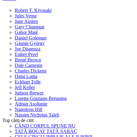
Robert T. Kiyosaki
Jules Verne
Jane Austen
Gary Chapman
Gabor Maté
Daniel Goleman
Gáspár György
Joe Dispenza
Esther Perel
Brené Brown
Dale Carnegie
Charles Dickens
Dalai Lama
Eckhart Tolle
Jeff Keller
Judson Brewer
Loretta Graziano Breuning
Adrian Asoltanie
Napoleon Hill
Nassim Nicholas Taleb
Top cărți de citit
CÂND CORPUL SPUNE NU
TATĂ BOGAT TATĂ SARAC
CELE CINCI LIMBAJE ALE IUBIRII