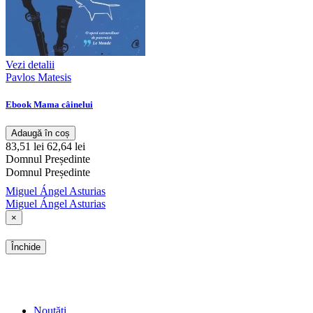
Vezi detalii
Pavlos Matesis
Ebook Mama câinelui
Adaugă în coș
83,51 lei
62,64 lei
Domnul Președinte
Domnul Președinte
Miguel Ángel Asturias
Miguel Ángel Asturias
×
Închide
SHOP
Noutăți