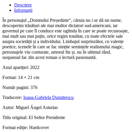
Descriere
Informații
În personajul „Domnului Președinte“, căruia nu i se dă un nume,
descoperim trăsături ale mai multor dictatori sud-americani, iar
guvernul pe care îl conduce este oglinda în care se poate recunoaște,
mai mult sau mai puțin, orice regim totalitar, cu toate efectele sale
asupra societății și a individului. Limbajul surprinzător, cu valențe
poetice, scenele în care se fac simțite semințele realismului magic,
personajele viu conturate, umorul fin și, nu în ultimul rând,
suspansul fac din acest roman o lectură pasionantă.
Anul apariției:
2022
Format:
14 × 21 cm
Număr pagini:
376
Traducere:
Ioana-Gabriela Dumitrescu
Autor:
Miguel Ángel Asturias
Titlu original:
El Señor Presidente
Format ediție:
Hardcover