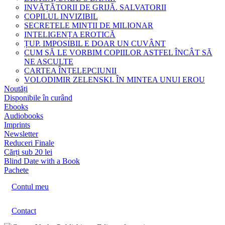
INVĂȚĂTORII DE GRIJĂ. SALVATORII
COPILUL INVIZIBIL
SECRETELE MINȚII DE MILIONAR
INTELIGENȚA EROTICĂ
ȚUP. IMPOSIBIL E DOAR UN CUVÂNT
CUM SĂ LE VORBIM COPIILOR ASTFEL ÎNCÂT SĂ
NE ASCULTE
CARTEA ÎNȚELEPCIUNII
VOLODIMIR ZELENSKI. ÎN MINTEA UNUI EROU
Noutăți
Disponibile în curând
Ebooks
Audiobooks
Imprints
Newsletter
Reduceri Finale
Cărți sub 20 lei
Blind Date with a Book
Pachete
Contul meu
Contact