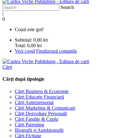
Search
|
0
Coșul este gol!
Subtotal:
0,00 lei
Total:
0,00 lei
Vezi coșul
Finalizează comanda
Cărți
Cărți după tipologie
Cărți Business & Economie
Cărți Educație Financiară
Cărți Antreprenoriat
Cărți Marketing & Comunicare
Cărți Dezvoltare Personală
Cărți Familie & Cuplu
Cărți Parenting
Biografii și Autobiografii
Cărți Ficțiune