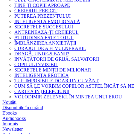
ȚINE-ȚI COPIII APROAPE
CREIERUL FERICIT
PUTEREA PREZENTULUI
INTELIGENȚA EMOȚIONALĂ
SECRETELE SUCCESULUI
ANTRENEAZĂ-ȚI CREIERUL
ATITUDINEA ESTE TOTUL
ÎMBLÂNZIREA ANXIETĂȚII
CURAJUL DE A FI VULNERABIL
DRAGĂ, UNDE-S BANII?
INVĂȚĂTORII DE GRIJĂ. SALVATORII
COPILUL INVIZIBIL
SECRETELE MINȚII DE MILIONAR
INTELIGENȚA EROTICĂ
ȚUP. IMPOSIBIL E DOAR UN CUVÂNT
CUM SĂ LE VORBIM COPIILOR ASTFEL ÎNCÂT SĂ N
CARTEA ÎNȚELEPCIUNII
VOLODIMIR ZELENSKI. ÎN MINTEA UNUI EROU
Noutăți
Disponibile în curând
Ebooks
Audiobooks
Imprints
Newsletter