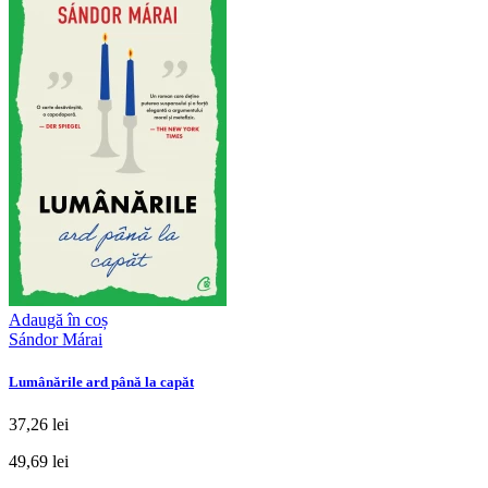
Adaugă în coș
Sándor Márai
Lumânările ard până la capăt
37,26 lei
49,69 lei