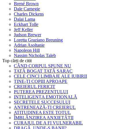
Brené Brown
Dale Carnegie
Charles Dickens
Dalai Lama
Eckhart Tolle
Jeff Keller
Judson Brewer
Loretta Graziano Breuning
Adrian Asoltanie
Napoleon Hill
Nassim Nicholas Taleb
Top cărți de citit
CÂND CORPUL SPUNE NU
TATĂ BOGAT TATĂ SARAC
CELE CINCI LIMBAJE ALE IUBIRII
ȚINE-ȚI COPIII APROAPE
CREIERUL FERICIT
PUTEREA PREZENTULUI
INTELIGENȚA EMOȚIONALĂ
SECRETELE SUCCESULUI
ANTRENEAZĂ-ȚI CREIERUL
ATITUDINEA ESTE TOTUL
ÎMBLÂNZIREA ANXIETĂȚII
CURAJUL DE A FI VULNERABIL
DRAGĂ, UNDE-S BANII?