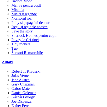
Isadora Moon
Mantre pentru copii
Miranda
Mituri și legende
Norișorul roz
Polly și papagalul de mare
Regii și reginele noastre
Save the story
Sherlock Holmes pentru copii
Poveștile Cristinei
Tiny rockers
Țup
Scrisori Remarcabile
Autori
Robert T. Kiyosaki
Jules Verne
Jane Austen
Gary Chapman
Gabor Maté
Daniel Goleman
Gáspár György
Joe Dispenza
Esther Perel