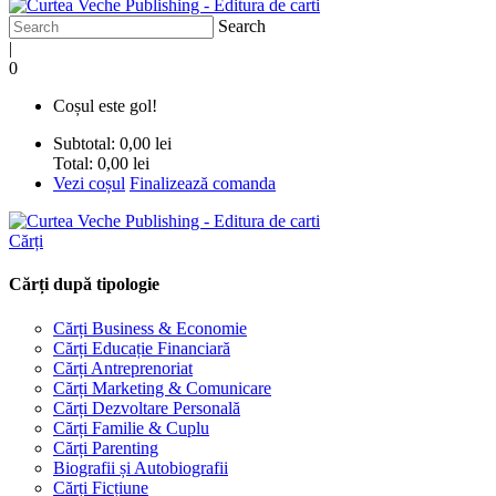
Search
|
0
Coșul este gol!
Subtotal:
0,00 lei
Total:
0,00 lei
Vezi coșul
Finalizează comanda
Cărți
Cărți după tipologie
Cărți Business & Economie
Cărți Educație Financiară
Cărți Antreprenoriat
Cărți Marketing & Comunicare
Cărți Dezvoltare Personală
Cărți Familie & Cuplu
Cărți Parenting
Biografii și Autobiografii
Cărți Ficțiune