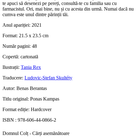
te apuci să desenezi pe pereți, consultă-te cu familia sau cu
farmacistul. Ori, mai bine, nu și cu acesta din urmă. Numai dacă nu
cumva este unul dintre părinții tăi.
Anul apariției:
2021
Format:
21.5 x 23.5 cm
Număr pagini:
48
Copertă:
cartonată
Ilustrații:
Tania Rex
Traducere:
Ludovic-Ştefan Skultéty
Autor:
Benas Berantas
Titlu original:
Ponas Kampas
Format ediție:
Hardcover
ISBN :
978-606-44-0866-2
Domnul Colț - Cărți asemănătoare