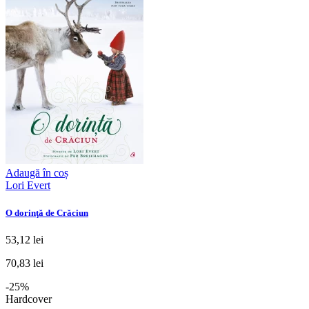
Adaugă în coș
Lori Evert
O dorinţă de Crăciun
53,12 lei
70,83 lei
-25%
Hardcover