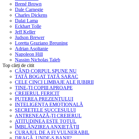
Brené Brown
Dale Carnegie
Charles Dickens
Dalai Lama
Eckhart Tolle
Jeff Keller
Judson Brewer
Loretta Graziano Breuning
Adrian Asoltanie
Napoleon Hill
Nassim Nicholas Taleb
Top cărți de citit
CÂND CORPUL SPUNE NU
TATĂ BOGAT TATĂ SARAC
CELE CINCI LIMBAJE ALE IUBIRII
ȚINE-ȚI COPIII APROAPE
CREIERUL FERICIT
PUTEREA PREZENTULUI
INTELIGENȚA EMOȚIONALĂ
SECRETELE SUCCESULUI
ANTRENEAZĂ-ȚI CREIERUL
ATITUDINEA ESTE TOTUL
ÎMBLÂNZIREA ANXIETĂȚII
CURAJUL DE A FI VULNERABIL
DRAGĂ, UNDE-S BANII?