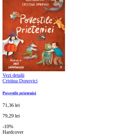
Vezi detalii
Cristina Donovici
Poveștile prieteniei
71,36 lei
79,29 lei
-10%
Hardcover