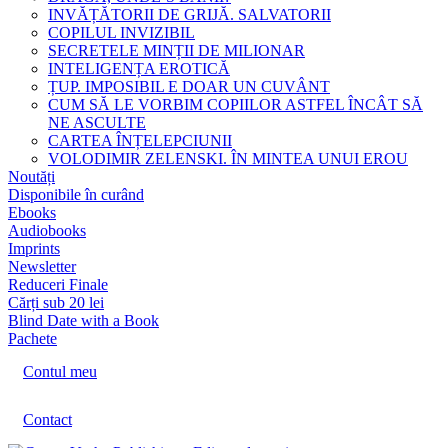
INVĂȚĂTORII DE GRIJĂ. SALVATORII
COPILUL INVIZIBIL
SECRETELE MINȚII DE MILIONAR
INTELIGENȚA EROTICĂ
ȚUP. IMPOSIBIL E DOAR UN CUVÂNT
CUM SĂ LE VORBIM COPIILOR ASTFEL ÎNCÂT SĂ
NE ASCULTE
CARTEA ÎNȚELEPCIUNII
VOLODIMIR ZELENSKI. ÎN MINTEA UNUI EROU
Noutăți
Disponibile în curând
Ebooks
Audiobooks
Imprints
Newsletter
Reduceri Finale
Cărți sub 20 lei
Blind Date with a Book
Pachete
Contul meu
Contact