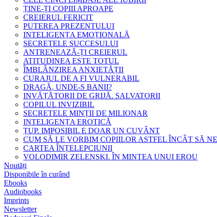
ȚINE-ȚI COPIII APROAPE
CREIERUL FERICIT
PUTEREA PREZENTULUI
INTELIGENȚA EMOȚIONALĂ
SECRETELE SUCCESULUI
ANTRENEAZĂ-ȚI CREIERUL
ATITUDINEA ESTE TOTUL
ÎMBLÂNZIREA ANXIETĂȚII
CURAJUL DE A FI VULNERABIL
DRAGĂ, UNDE-S BANII?
INVĂȚĂTORII DE GRIJĂ. SALVATORII
COPILUL INVIZIBIL
SECRETELE MINȚII DE MILIONAR
INTELIGENȚA EROTICĂ
ȚUP. IMPOSIBIL E DOAR UN CUVÂNT
CUM SĂ LE VORBIM COPIILOR ASTFEL ÎNCÂT SĂ N
CARTEA ÎNȚELEPCIUNII
VOLODIMIR ZELENSKI. ÎN MINTEA UNUI EROU
Noutăți
Disponibile în curând
Ebooks
Audiobooks
Imprints
Newsletter