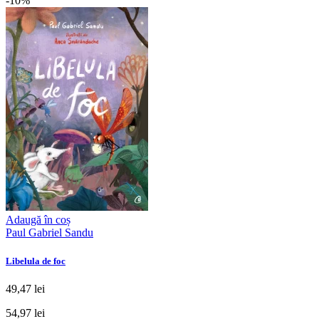
-10%
Adaugă în coș
Paul Gabriel Sandu
Libelula de foc
49,47 lei
54,97 lei