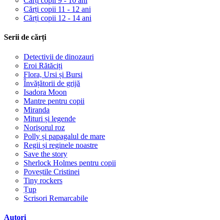
Cărți copii 9 - 10 ani
Cărți copii 11 - 12 ani
Cărți copii 12 - 14 ani
Serii de cărți
Detectivii de dinozauri
Eroi Rătăciți
Flora, Ursi și Bursi
Învățătorii de grijă
Isadora Moon
Mantre pentru copii
Miranda
Mituri și legende
Norișorul roz
Polly și papagalul de mare
Regii și reginele noastre
Save the story
Sherlock Holmes pentru copii
Poveștile Cristinei
Tiny rockers
Țup
Scrisori Remarcabile
Autori