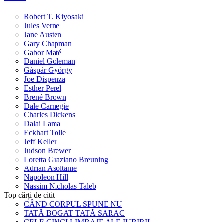
Robert T. Kiyosaki
Jules Verne
Jane Austen
Gary Chapman
Gabor Maté
Daniel Goleman
Gáspár György
Joe Dispenza
Esther Perel
Brené Brown
Dale Carnegie
Charles Dickens
Dalai Lama
Eckhart Tolle
Jeff Keller
Judson Brewer
Loretta Graziano Breuning
Adrian Asoltanie
Napoleon Hill
Nassim Nicholas Taleb
Top cărți de citit
CÂND CORPUL SPUNE NU
TATĂ BOGAT TATĂ SARAC
CELE CINCI LIMBAJE ALE IUBIRII