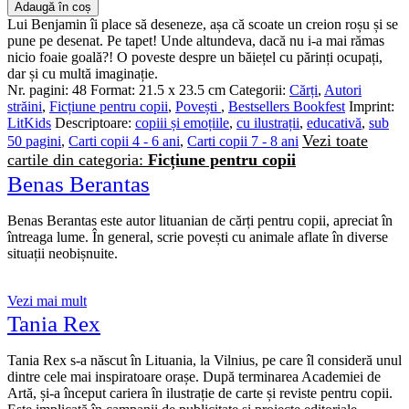
Adaugă în coș
Lui Benjamin îi place să deseneze, așa că scoate un creion roșu și se
pune pe desenat. Pe tapet! Unde altundeva, dacă nu i-a mai rămas
nicio foaie goală?! O poveste despre un băiețel cu părinți ocupați,
dar și cu multă imaginație.
Nr. pagini:
48
Format:
21.5 x 23.5 cm
Categorii:
Cărți
,
Autori
străini
,
Ficțiune pentru copii
,
Povești
,
Bestsellers Bookfest
Imprint:
LitKids
Descriptoare:
copiii și emoțiile
,
cu ilustrații
,
educativă
,
sub
Vezi toate
50 pagini
,
Carti copii 4 - 6 ani
,
Carti copii 7 - 8 ani
cartile din categoria:
Ficțiune pentru copii
Benas Berantas
Benas Berantas este autor lituanian de cărți pentru copii, apreciat în
întreaga lume. În general, scrie povești cu animale aflate în diverse
situații neobișnuite.
Vezi mai mult
Tania Rex
Tania Rex s-a născut în Lituania, la Vilnius, pe care îl consideră unul
dintre cele mai inspiratoare orașe. După terminarea Academiei de
Artă, și-a început cariera în ilustrație de carte și reviste pentru copii.