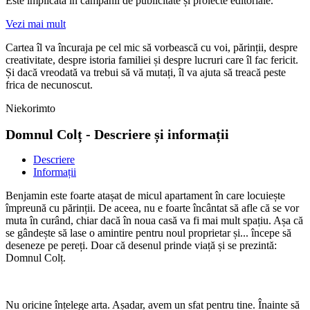
Este implicată în campanii de publicitate și proiecte editoriale.
Vezi mai mult
Cartea îl va încuraja pe cel mic să vorbească cu voi, părinții, despre
creativitate, despre istoria familiei și despre lucruri care îl fac fericit.
Și dacă vreodată va trebui să vă mutați, îl va ajuta să treacă peste
frica de necunoscut.
Niekorimto
Domnul Colț - Descriere și informații
Descriere
Informații
Benjamin este foarte atașat de micul apartament în care locuiește
împreună cu părinții. De aceea, nu e foarte încântat să afle că se vor
muta în curând, chiar dacă în noua casă va fi mai mult spațiu. Așa că
se gândește să lase o amintire pentru noul proprietar și... începe să
deseneze pe pereți. Doar că desenul prinde viață și se prezintă:
Domnul Colț.
Nu oricine înțelege arta. Așadar, avem un sfat pentru tine. Înainte să