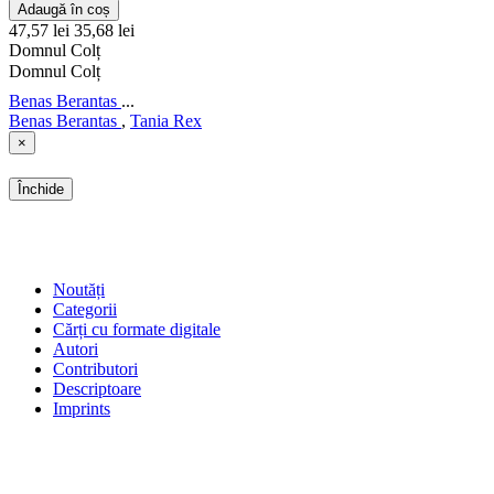
Adaugă în coș
47,57 lei
35,68 lei
Domnul Colț
Domnul Colț
Benas Berantas
...
Benas Berantas
,
Tania Rex
×
Închide
SHOP
Noutăți
Categorii
Cărți cu formate digitale
Autori
Contributori
Descriptoare
Imprints
ÎNTREBĂRI FRECVENTE