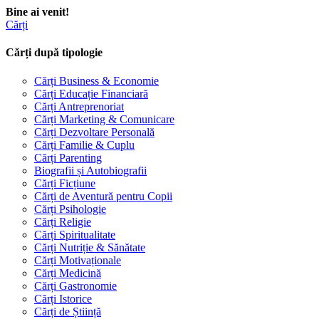
Bine ai venit!
Cărți
Cărți după tipologie
Cărți Business & Economie
Cărți Educație Financiară
Cărți Antreprenoriat
Cărți Marketing & Comunicare
Cărți Dezvoltare Personală
Cărți Familie & Cuplu
Cărți Parenting
Biografii și Autobiografii
Cărți Ficțiune
Cărți de Aventură pentru Copii
Cărți Psihologie
Cărți Religie
Cărți Spiritualitate
Cărți Nutriție & Sănătate
Cărți Motivaționale
Cărți Medicină
Cărți Gastronomie
Cărți Istorice
Cărți de Știință