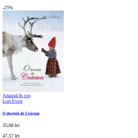
-25%
Adaugă în coș
Lori Evert
O dorință de Crăciun
35,68 lei
47,57 lei