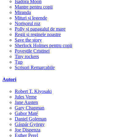
Isadora Moon
Mantre pentru copii
Miranda
Mituri și legende
Norișorul roz
Polly și papagalul de mare
Regii și reginele noastre
Save the story
Sherlock Holmes pentru copii
Poveștile Cristinei
Tiny rockers
Țup
Scrisori Remarcabile
Autori
Robert T. Kiyosaki
Jules Verne
Jane Austen
Gary Chapman
Gabor Maté
Daniel Goleman
Gáspár György
Joe Dispenza
Esther Perel