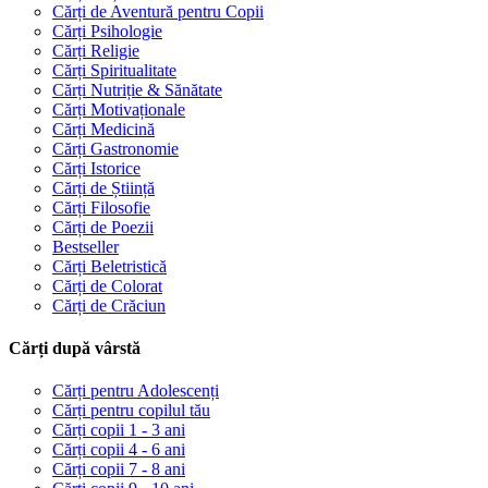
Cărți de Aventură pentru Copii
Cărți Psihologie
Cărți Religie
Cărți Spiritualitate
Cărți Nutriție & Sănătate
Cărți Motivaționale
Cărți Medicină
Cărți Gastronomie
Cărți Istorice
Cărți de Știință
Cărți Filosofie
Cărți de Poezii
Bestseller
Cărți Beletristică
Cărți de Colorat
Cărți de Crăciun
Cărți după vârstă
Cărți pentru Adolescenți
Cărți pentru copilul tău
Cărți copii 1 - 3 ani
Cărți copii 4 - 6 ani
Cărți copii 7 - 8 ani