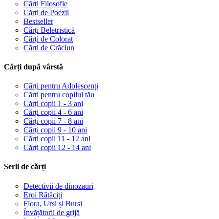
Cărți Filosofie
Cărți de Poezii
Bestseller
Cărți Beletristică
Cărți de Colorat
Cărți de Crăciun
Cărți după vârstă
Cărți pentru Adolescenți
Cărți pentru copilul tău
Cărți copii 1 - 3 ani
Cărți copii 4 - 6 ani
Cărți copii 7 - 8 ani
Cărți copii 9 - 10 ani
Cărți copii 11 - 12 ani
Cărți copii 12 - 14 ani
Serii de cărți
Detectivii de dinozauri
Eroi Rătăciți
Flora, Ursi și Bursi
Învățătorii de grijă