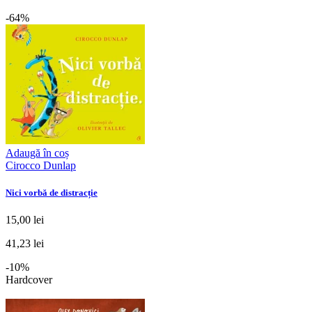
-64%
Adaugă în coș
Cirocco Dunlap
Nici vorbă de distracție
15,00 lei
41,23 lei
-10%
Hardcover