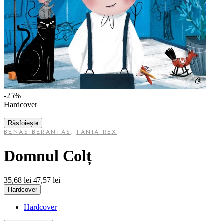
-25%
Hardcover
Răsfoiește
BENAS BERANTAS
,
TANIA REX
Domnul Colț
35,68 lei
47,57 lei
Hardcover
Hardcover