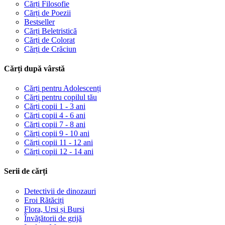
Cărți Filosofie
Cărți de Poezii
Bestseller
Cărți Beletristică
Cărți de Colorat
Cărți de Crăciun
Cărți după vârstă
Cărți pentru Adolescenți
Cărți pentru copilul tău
Cărți copii 1 - 3 ani
Cărți copii 4 - 6 ani
Cărți copii 7 - 8 ani
Cărți copii 9 - 10 ani
Cărți copii 11 - 12 ani
Cărți copii 12 - 14 ani
Serii de cărți
Detectivii de dinozauri
Eroi Rătăciți
Flora, Ursi și Bursi
Învățătorii de grijă