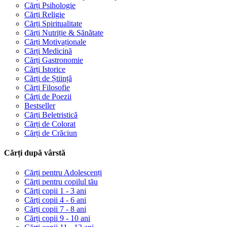
Cărți Psihologie
Cărți Religie
Cărți Spiritualitate
Cărți Nutriție & Sănătate
Cărți Motivaționale
Cărți Medicină
Cărți Gastronomie
Cărți Istorice
Cărți de Știință
Cărți Filosofie
Cărți de Poezii
Bestseller
Cărți Beletristică
Cărți de Colorat
Cărți de Crăciun
Cărți după vârstă
Cărți pentru Adolescenți
Cărți pentru copilul tău
Cărți copii 1 - 3 ani
Cărți copii 4 - 6 ani
Cărți copii 7 - 8 ani
Cărți copii 9 - 10 ani