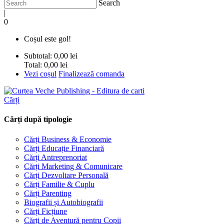
Search
|
0
Coșul este gol!
Subtotal:
0,00 lei
Total:
0,00 lei
Vezi coșul
Finalizează comanda
Cărți
Cărți după tipologie
Cărți Business & Economie
Cărți Educație Financiară
Cărți Antreprenoriat
Cărți Marketing & Comunicare
Cărți Dezvoltare Personală
Cărți Familie & Cuplu
Cărți Parenting
Biografii și Autobiografii
Cărți Ficțiune
Cărți de Aventură pentru Copii