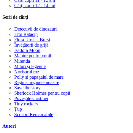
Cărți copii 11 - 12 ani
Cărți copii 12 - 14 ani
Serii de cărți
Detectivii de dinozauri
Eroi Rătăciți
Flora, Ursi și Bursi
Învățătorii de grijă
Isadora Moon
Mantre pentru copii
Miranda
Mituri și legende
Norișorul roz
Polly și papagalul de mare
Regii și reginele noastre
Save the story
Sherlock Holmes pentru copii
Poveștile Cristinei
Tiny rockers
Țup
Scrisori Remarcabile
Autori