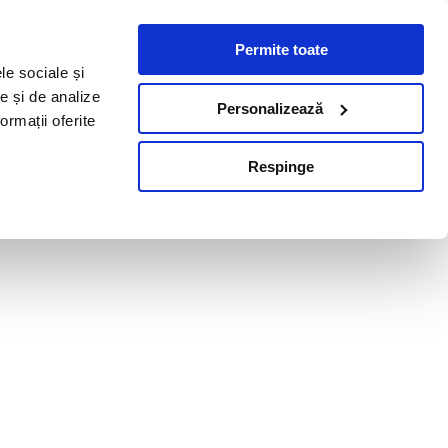
Permite toate
le sociale și
te și de analize
Personalizează
ormații oferite
Respinge