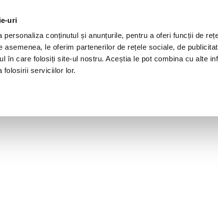
ie-uri
personaliza conținutul și anunțurile, pentru a oferi funcții de rețe
De asemenea, le oferim partenerilor de rețele sociale, de publicita
ul în care folosiți site-ul nostru. Aceștia le pot combina cu alte inf
olosirii serviciilor lor.