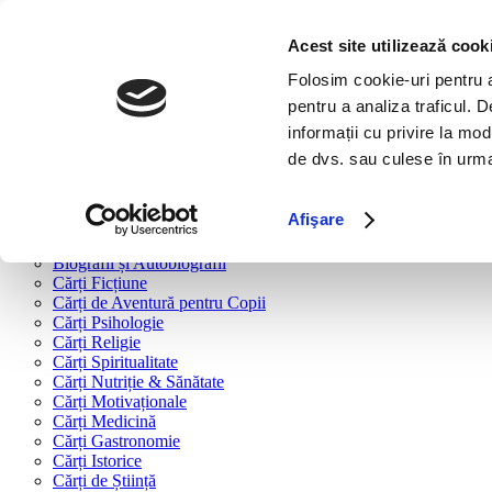
Bine ai venit!
Cărți
Acest site utilizează cook
Folosim cookie-uri pentru a 
Cărți după tipologie
pentru a analiza traficul. 
Cărți Business & Economie
informații cu privire la mod
Cărți Educație Financiară
de dvs. sau culese în urma f
Cărți Antreprenoriat
Cărți Marketing & Comunicare
Cărți Dezvoltare Personală
Afişare
Cărți Familie & Cuplu
Cărți Parenting
Biografii și Autobiografii
Cărți Ficțiune
Cărți de Aventură pentru Copii
Cărți Psihologie
Cărți Religie
Cărți Spiritualitate
Cărți Nutriție & Sănătate
Cărți Motivaționale
Cărți Medicină
Cărți Gastronomie
Cărți Istorice
Cărți de Știință