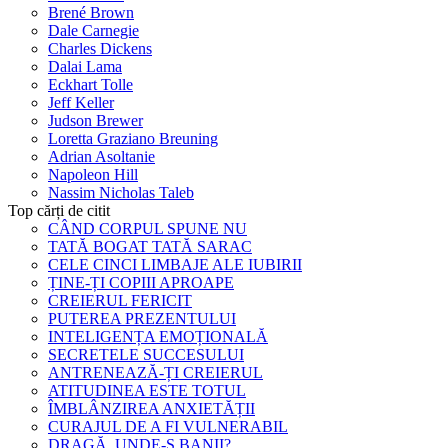
Brené Brown
Dale Carnegie
Charles Dickens
Dalai Lama
Eckhart Tolle
Jeff Keller
Judson Brewer
Loretta Graziano Breuning
Adrian Asoltanie
Napoleon Hill
Nassim Nicholas Taleb
Top cărți de citit
CÂND CORPUL SPUNE NU
TATĂ BOGAT TATĂ SARAC
CELE CINCI LIMBAJE ALE IUBIRII
ȚINE-ȚI COPIII APROAPE
CREIERUL FERICIT
PUTEREA PREZENTULUI
INTELIGENȚA EMOȚIONALĂ
SECRETELE SUCCESULUI
ANTRENEAZĂ-ȚI CREIERUL
ATITUDINEA ESTE TOTUL
ÎMBLÂNZIREA ANXIETĂȚII
CURAJUL DE A FI VULNERABIL
DRAGĂ, UNDE-S BANII?