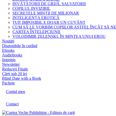
INVĂȚĂTORII DE GRIJĂ. SALVATORII
COPILUL INVIZIBIL
SECRETELE MINȚII DE MILIONAR
INTELIGENȚA EROTICĂ
ȚUP. IMPOSIBIL E DOAR UN CUVÂNT
CUM SĂ LE VORBIM COPIILOR ASTFEL ÎNCÂT SĂ N
CARTEA ÎNȚELEPCIUNII
VOLODIMIR ZELENSKI. ÎN MINTEA UNUI EROU
Noutăți
Disponibile în curând
Ebooks
Audiobooks
Imprints
Newsletter
Reduceri Finale
Cărți sub 20 lei
Blind Date with a Book
Pachete
Contul meu
Contact