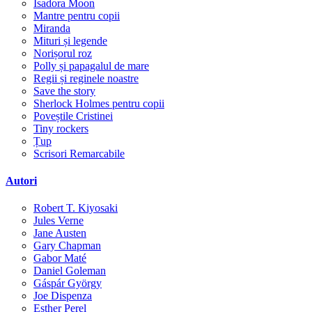
Isadora Moon
Mantre pentru copii
Miranda
Mituri și legende
Norișorul roz
Polly și papagalul de mare
Regii și reginele noastre
Save the story
Sherlock Holmes pentru copii
Poveștile Cristinei
Tiny rockers
Țup
Scrisori Remarcabile
Autori
Robert T. Kiyosaki
Jules Verne
Jane Austen
Gary Chapman
Gabor Maté
Daniel Goleman
Gáspár György
Joe Dispenza
Esther Perel