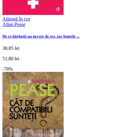
Adaugă în coș
Allan Pease
De ce bărbații au nevoie de sex, iar femeile ...
38,85 lei
51,80 lei
-78%