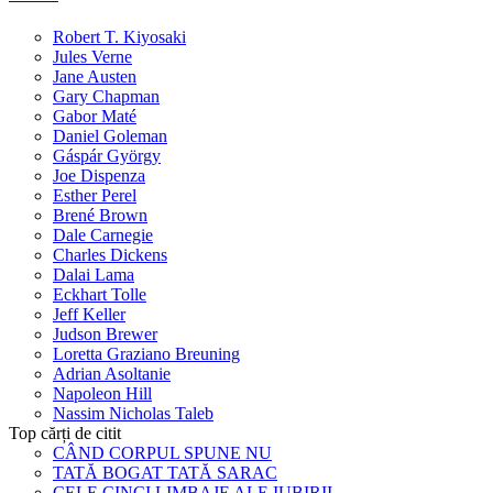
Robert T. Kiyosaki
Jules Verne
Jane Austen
Gary Chapman
Gabor Maté
Daniel Goleman
Gáspár György
Joe Dispenza
Esther Perel
Brené Brown
Dale Carnegie
Charles Dickens
Dalai Lama
Eckhart Tolle
Jeff Keller
Judson Brewer
Loretta Graziano Breuning
Adrian Asoltanie
Napoleon Hill
Nassim Nicholas Taleb
Top cărți de citit
CÂND CORPUL SPUNE NU
TATĂ BOGAT TATĂ SARAC
CELE CINCI LIMBAJE ALE IUBIRII