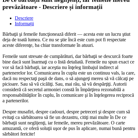
prevăzătoare - Descriere și informații
Descriere
Informații
Bărbaţii şi femeile funcţionează diferit — acesta este un lucru ştiut
deja de toată lumea. Ce nu se ştie încă este cum pot fi respectate
aceste diferenţe, ba chiar transformate în atuuri.
Femeile sunt stresate de cumpărături, dar bărbaţii se descurcă foarte
bine dacă sunt înarmaţi cu o listă detaliată. Femeile nu spun exact ce
vor să facă bărbaţii, iar aceştia nu înţeleg limbajul indirect al
partenerelor lor. Comunicarea în cuplu este un continuu vals, la care,
dacă nu respectaţi paşii de dans, o să ajungeţi mereu să vă călcaţi pe
picioare. Sau să vă cicăliţi. Sau, mai rău, să vă despărţiţi. Autorii
consideră că secretul armoniei constă în împărţirea rezonabilă a
responsabilităţilor în cuplu, în comunicare şi în înţelegerea reciprocă
a partenerilor.
Despre musafiri, despre cadouri, despre petreceri şi despre cum să
evitaţi ca sărbătoarea să fie un dezastru, citiţi mai multe în De ce
bărbaţii sunt neglijenţi, iar femeile, mereu prevăzătoare. O carte
amuzantă, ce oferă soluţii uşor de pus în aplicare, numai bună pentru
sărbători fericite!