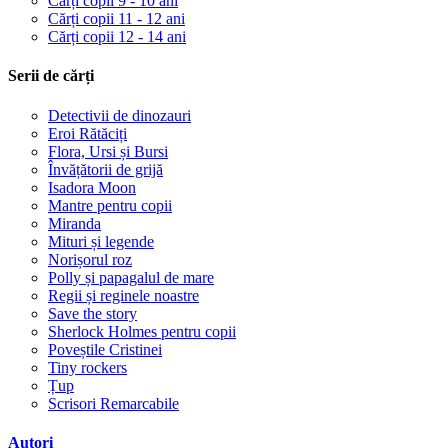
Cărți copii 9 - 10 ani
Cărți copii 11 - 12 ani
Cărți copii 12 - 14 ani
Serii de cărți
Detectivii de dinozauri
Eroi Rătăciți
Flora, Ursi și Bursi
Învățătorii de grijă
Isadora Moon
Mantre pentru copii
Miranda
Mituri și legende
Norișorul roz
Polly și papagalul de mare
Regii și reginele noastre
Save the story
Sherlock Holmes pentru copii
Poveștile Cristinei
Tiny rockers
Țup
Scrisori Remarcabile
Autori