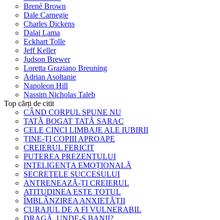
Brené Brown
Dale Carnegie
Charles Dickens
Dalai Lama
Eckhart Tolle
Jeff Keller
Judson Brewer
Loretta Graziano Breuning
Adrian Asoltanie
Napoleon Hill
Nassim Nicholas Taleb
Top cărți de citit
CÂND CORPUL SPUNE NU
TATĂ BOGAT TATĂ SARAC
CELE CINCI LIMBAJE ALE IUBIRII
ȚINE-ȚI COPIII APROAPE
CREIERUL FERICIT
PUTEREA PREZENTULUI
INTELIGENȚA EMOȚIONALĂ
SECRETELE SUCCESULUI
ANTRENEAZĂ-ȚI CREIERUL
ATITUDINEA ESTE TOTUL
ÎMBLÂNZIREA ANXIETĂȚII
CURAJUL DE A FI VULNERABIL
DRAGĂ, UNDE-S BANII?