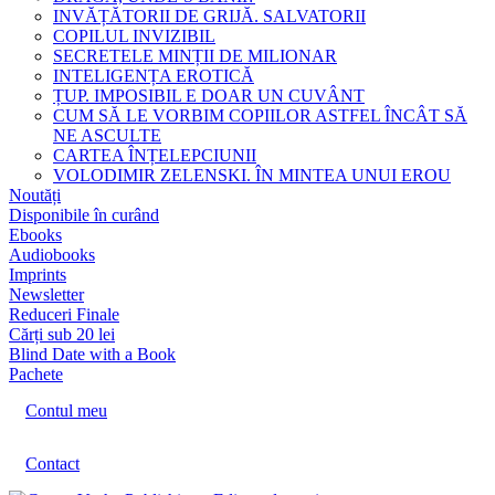
INVĂȚĂTORII DE GRIJĂ. SALVATORII
COPILUL INVIZIBIL
SECRETELE MINȚII DE MILIONAR
INTELIGENȚA EROTICĂ
ȚUP. IMPOSIBIL E DOAR UN CUVÂNT
CUM SĂ LE VORBIM COPIILOR ASTFEL ÎNCÂT SĂ
NE ASCULTE
CARTEA ÎNȚELEPCIUNII
VOLODIMIR ZELENSKI. ÎN MINTEA UNUI EROU
Noutăți
Disponibile în curând
Ebooks
Audiobooks
Imprints
Newsletter
Reduceri Finale
Cărți sub 20 lei
Blind Date with a Book
Pachete
Contul meu
Contact