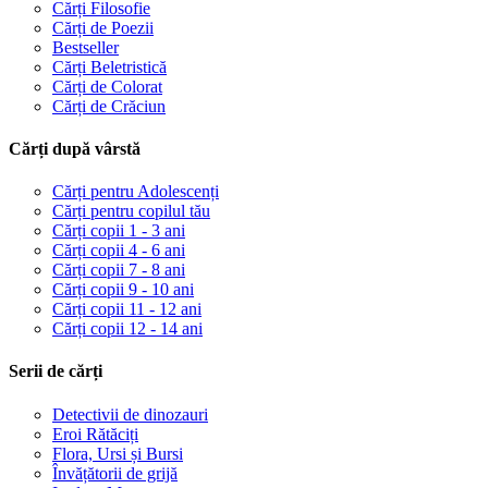
Cărți Filosofie
Cărți de Poezii
Bestseller
Cărți Beletristică
Cărți de Colorat
Cărți de Crăciun
Cărți după vârstă
Cărți pentru Adolescenți
Cărți pentru copilul tău
Cărți copii 1 - 3 ani
Cărți copii 4 - 6 ani
Cărți copii 7 - 8 ani
Cărți copii 9 - 10 ani
Cărți copii 11 - 12 ani
Cărți copii 12 - 14 ani
Serii de cărți
Detectivii de dinozauri
Eroi Rătăciți
Flora, Ursi și Bursi
Învățătorii de grijă