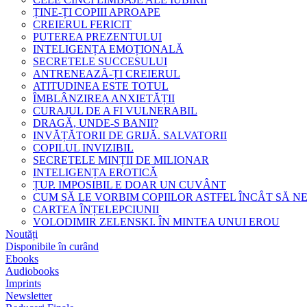
ȚINE-ȚI COPIII APROAPE
CREIERUL FERICIT
PUTEREA PREZENTULUI
INTELIGENȚA EMOȚIONALĂ
SECRETELE SUCCESULUI
ANTRENEAZĂ-ȚI CREIERUL
ATITUDINEA ESTE TOTUL
ÎMBLÂNZIREA ANXIETĂȚII
CURAJUL DE A FI VULNERABIL
DRAGĂ, UNDE-S BANII?
INVĂȚĂTORII DE GRIJĂ. SALVATORII
COPILUL INVIZIBIL
SECRETELE MINȚII DE MILIONAR
INTELIGENȚA EROTICĂ
ȚUP. IMPOSIBIL E DOAR UN CUVÂNT
CUM SĂ LE VORBIM COPIILOR ASTFEL ÎNCÂT SĂ N
CARTEA ÎNȚELEPCIUNII
VOLODIMIR ZELENSKI. ÎN MINTEA UNUI EROU
Noutăți
Disponibile în curând
Ebooks
Audiobooks
Imprints
Newsletter