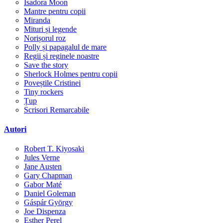
Isadora Moon
Mantre pentru copii
Miranda
Mituri și legende
Norișorul roz
Polly și papagalul de mare
Regii și reginele noastre
Save the story
Sherlock Holmes pentru copii
Poveștile Cristinei
Tiny rockers
Țup
Scrisori Remarcabile
Autori
Robert T. Kiyosaki
Jules Verne
Jane Austen
Gary Chapman
Gabor Maté
Daniel Goleman
Gáspár György
Joe Dispenza
Esther Perel