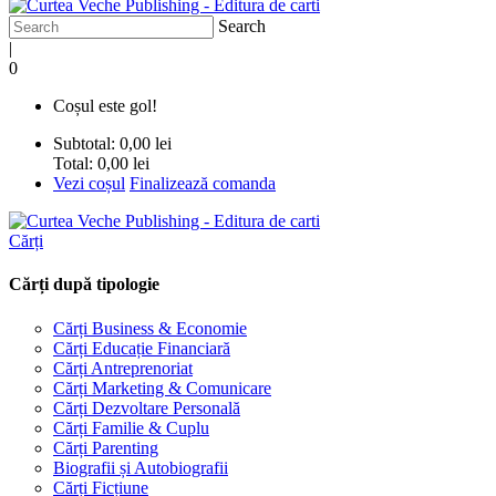
Search
|
0
Coșul este gol!
Subtotal:
0,00 lei
Total:
0,00 lei
Vezi coșul
Finalizează comanda
Cărți
Cărți după tipologie
Cărți Business & Economie
Cărți Educație Financiară
Cărți Antreprenoriat
Cărți Marketing & Comunicare
Cărți Dezvoltare Personală
Cărți Familie & Cuplu
Cărți Parenting
Biografii și Autobiografii
Cărți Ficțiune