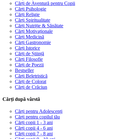
Cărți de Aventură pentru Copii
Cărți Psihologie
Cărți Religie
Cărți Spiritualitate
Cărți Nutriție & Sănătate
Cărți Motivaționale
Cărți Medicină
Cărți Gastronomie
Cărți Istorice
Cărți de Știință
Cărți Filosofie
Cărți de Poezii
Bestseller
Cărți Beletristică
Cărți de Colorat
Cărți de Crăciun
Cărți după vârstă
Cărți pentru Adolescenți
Cărți pentru copilul tău
Cărți copii 1 - 3 ani
Cărți copii 4 - 6 ani
Cărți copii 7 - 8 ani