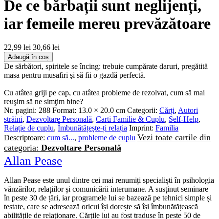
De ce bărbații sunt neglijenți,
iar femeile mereu prevăzătoare
22,99 lei
30,66 lei
Adaugă în coș
De sărbători, spiritele se încing: trebuie cumpărate daruri, pregătită
masa pentru musafiri şi să fii o gazdă perfectă.
Cu atâtea griji pe cap, cu atâtea probleme de rezolvat, cum să mai
reuşim să ne simţim bine?
Nr. pagini:
288
Format:
13.0 × 20.0 cm
Categorii:
Cărți
,
Autori
străini
,
Dezvoltare Personală
,
Carti Familie & Cuplu
,
Self-Help
,
Relație de cuplu
,
Îmbunătățește-ți relația
Imprint:
Familia
Vezi toate cartile din
Descriptoare:
cum să...
,
probleme de cuplu
categoria:
Dezvoltare Personală
Allan Pease
Allan Pease este unul dintre cei mai renumiți specialiști în psihologia
vânzărilor, relațiilor și comunicării interumane. A susținut seminare
în peste 30 de țări, iar programele lui se bazează pe tehnici simple și
testate, care se adresează oricui își dorește să își îmbunătățească
abilitățile de relaționare. Cărțile lui au fost traduse în peste 50 de