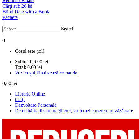
Reduceri Finale
Cărți sub 20 lei
Blind Date with a Book
Pachete
|
Search
|
0
Coșul este gol!
Subtotal:
0,00 lei
Total:
0,00 lei
Vezi coșul
Finalizează comanda
0,00 lei
Librarie Online
Cărți
Dezvoltare Personală
De ce bărbații sunt neglijenți, iar femeile mereu prevăzătoare