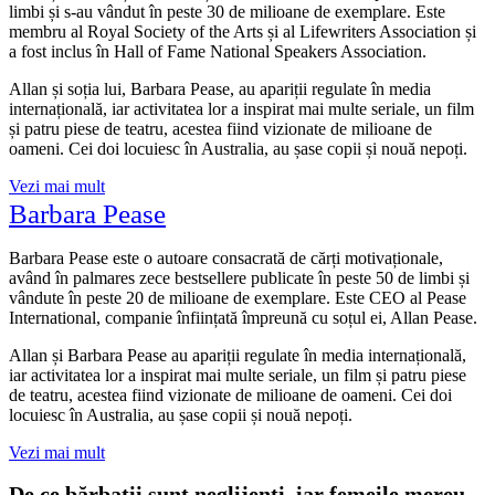
limbi și s-au vândut în peste 30 de milioane de exemplare. Este
membru al Royal Society of the Arts și al Lifewriters Association și
a fost inclus în Hall of Fame National Speakers Association.
Allan și soția lui, Barbara Pease, au apariții regulate în media
internațională, iar activitatea lor a inspirat mai multe seriale, un film
și patru piese de teatru, acestea fiind vizionate de milioane de
oameni. Cei doi locuiesc în Australia, au șase copii și nouă nepoți.
Vezi mai mult
Barbara Pease
Barbara Pease este o autoare consacrată de cărți motivaționale,
având în palmares zece bestsellere publicate în peste 50 de limbi și
vândute în peste 20 de milioane de exemplare. Este CEO al Pease
International, companie înființată împreună cu soțul ei, Allan Pease.
Allan și Barbara Pease au apariții regulate în media internațională,
iar activitatea lor a inspirat mai multe seriale, un film și patru piese
de teatru, acestea fiind vizionate de milioane de oameni. Cei doi
locuiesc în Australia, au șase copii și nouă nepoți.
Vezi mai mult
De ce bărbații sunt neglijenți, iar femeile mereu