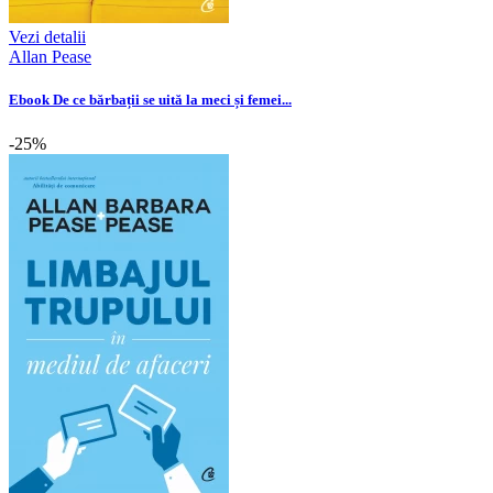
Vezi detalii
Allan Pease
Ebook De ce bărbații se uită la meci și femei...
-25%