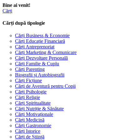
Bine ai venit!
Cărți
Cărți după tipologie
Cărți Business & Economie
Cărți Educație Financiară
Cărți Antreprenoriat
Cărți Marketing & Comunicare
Cărți Dezvoltare Personală
Cărți Familie & Cuplu
Cărți Parenting
Biografii și Autobiografii
Cărți Ficțiune
Cărți de Aventură pentru Copii
Cărți Psihologie
Cărți Religie
Cărți Spiritualitate
Cărți Nutriție & Sănătate
Cărți Motivaționale
Cărți Medicină
Cărți Gastronomie
Cărți Istorice
Cărți de Știință