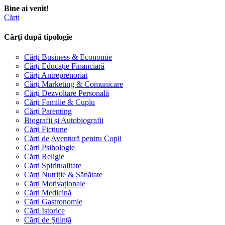
Bine ai venit!
Cărți
Cărți după tipologie
Cărți Business & Economie
Cărți Educație Financiară
Cărți Antreprenoriat
Cărți Marketing & Comunicare
Cărți Dezvoltare Personală
Cărți Familie & Cuplu
Cărți Parenting
Biografii și Autobiografii
Cărți Ficțiune
Cărți de Aventură pentru Copii
Cărți Psihologie
Cărți Religie
Cărți Spiritualitate
Cărți Nutriție & Sănătate
Cărți Motivaționale
Cărți Medicină
Cărți Gastronomie
Cărți Istorice
Cărți de Știință