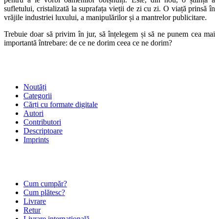
sufletului, cristalizată la suprafața vieții de zi cu zi. O viață prinsă în
vrăjile industriei luxului, a manipulărilor și a mantrelor publicitare.
Trebuie doar să privim în jur, să înțelegem și să ne punem cea mai
importantă întrebare: de ce ne dorim ceea ce ne dorim?
SHOP
Noutăți
Categorii
Cărți cu formate digitale
Autori
Contributori
Descriptoare
Imprints
ÎNTREBĂRI FRECVENTE
Cum cumpăr?
Cum plătesc?
Livrare
Retur
Livrare internațională