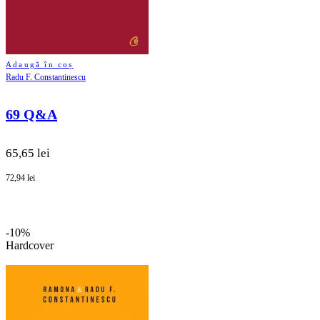
Adaugă în coș
Radu F. Constantinescu
69 Q&A
65,65 lei
72,94 lei
-10%
Hardcover