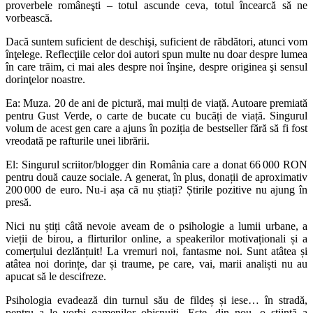
proverbele româneşti – totul ascunde ceva, totul încearcă să ne
vorbească.
Dacă suntem suficient de deschişi, suficient de răbdători, atunci vom
înţelege. Reflecţiile celor doi autori spun multe nu doar despre lumea
în care trăim, ci mai ales despre noi înşine, despre originea şi sensul
dorinţelor noastre.
Ea: Muza. 20 de ani de pictură, mai mulți de viață. Autoare premiată
pentru Gust Verde, o carte de bucate cu bucăți de viață. Singurul
volum de acest gen care a ajuns în poziția de bestseller fără să fi fost
vreodată pe rafturile unei librării.
El: Singurul scriitor/blogger din România care a donat 66 000 RON
pentru două cauze sociale. A generat, în plus, donații de aproximativ
200 000 de euro. Nu-i așa că nu știați? Știrile pozitive nu ajung în
presă.
Nici nu știți câtă nevoie aveam de o psihologie a lumii urbane, a
vieții de birou, a flirturilor online, a speakerilor motivaționali și a
comerțului dezlănțuit! La vremuri noi, fantasme noi. Sunt atâtea și
atâtea noi dorințe, dar și traume, pe care, vai, marii analiști nu au
apucat să le descifreze.
Psihologia evadează din turnul său de fildeș și iese… în stradă,
pentru a le vorbi oamenilor obișnuiți. Este, din nou, o știință a