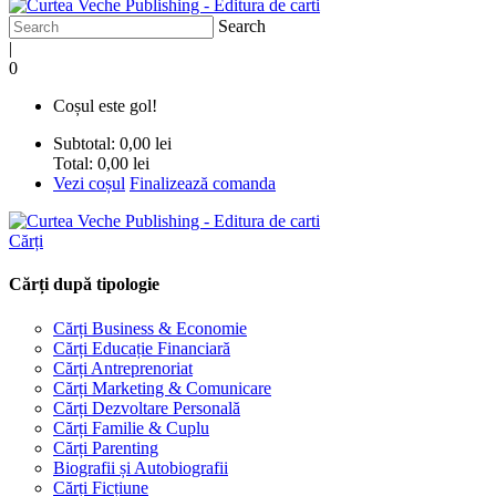
Search
|
0
Coșul este gol!
Subtotal:
0,00 lei
Total:
0,00 lei
Vezi coșul
Finalizează comanda
Cărți
Cărți după tipologie
Cărți Business & Economie
Cărți Educație Financiară
Cărți Antreprenoriat
Cărți Marketing & Comunicare
Cărți Dezvoltare Personală
Cărți Familie & Cuplu
Cărți Parenting
Biografii și Autobiografii
Cărți Ficțiune