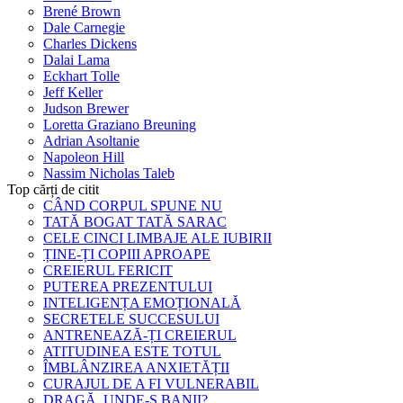
Brené Brown
Dale Carnegie
Charles Dickens
Dalai Lama
Eckhart Tolle
Jeff Keller
Judson Brewer
Loretta Graziano Breuning
Adrian Asoltanie
Napoleon Hill
Nassim Nicholas Taleb
Top cărți de citit
CÂND CORPUL SPUNE NU
TATĂ BOGAT TATĂ SARAC
CELE CINCI LIMBAJE ALE IUBIRII
ȚINE-ȚI COPIII APROAPE
CREIERUL FERICIT
PUTEREA PREZENTULUI
INTELIGENȚA EMOȚIONALĂ
SECRETELE SUCCESULUI
ANTRENEAZĂ-ȚI CREIERUL
ATITUDINEA ESTE TOTUL
ÎMBLÂNZIREA ANXIETĂȚII
CURAJUL DE A FI VULNERABIL
DRAGĂ, UNDE-S BANII?