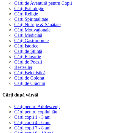
Cărți de Aventură pentru Copii
Cărți Psihologie
Cărți Religie
Cărți Spiritualitate
Cărți Nutriție & Sănătate
Cărți Motivaționale
Cărți Medicină
Cărți Gastronomie
Cărți Istorice
Cărți de Știință
Cărți Filosofie
Cărți de Poezii
Bestseller
Cărți Beletristică
Cărți de Colorat
Cărți de Crăciun
Cărți după vârstă
Cărți pentru Adolescenți
Cărți pentru copilul tău
Cărți copii 1 - 3 ani
Cărți copii 4 - 6 ani
Cărți copii 7 - 8 ani