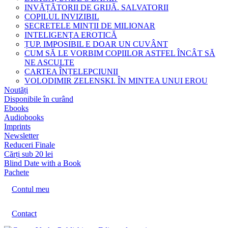
INVĂȚĂTORII DE GRIJĂ. SALVATORII
COPILUL INVIZIBIL
SECRETELE MINȚII DE MILIONAR
INTELIGENȚA EROTICĂ
ȚUP. IMPOSIBIL E DOAR UN CUVÂNT
CUM SĂ LE VORBIM COPIILOR ASTFEL ÎNCÂT SĂ
NE ASCULTE
CARTEA ÎNȚELEPCIUNII
VOLODIMIR ZELENSKI. ÎN MINTEA UNUI EROU
Noutăți
Disponibile în curând
Ebooks
Audiobooks
Imprints
Newsletter
Reduceri Finale
Cărți sub 20 lei
Blind Date with a Book
Pachete
Contul meu
Contact