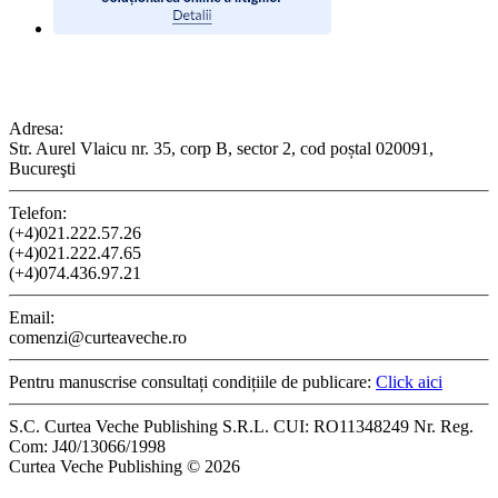
CONTACT
Adresa:
Str. Aurel Vlaicu nr. 35, corp B, sector 2, cod poștal 020091,
Bucureşti
Telefon:
(+4)021.222.57.26
(+4)021.222.47.65
(+4)074.436.97.21
Email:
comenzi@curteaveche.ro
Pentru manuscrise consultați condițiile de publicare:
Click aici
S.C. Curtea Veche Publishing S.R.L. CUI: RO11348249 Nr. Reg.
Com: J40/13066/1998
Curtea Veche Publishing © 2026