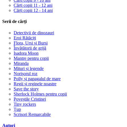
Cărți copii 9 - 10 ani
Cărți copii 11 - 12 ani
Cărți copii 12 - 14 ani
Serii de cărți
Detectivii de dinozauri
Eroi Rătăciți
Flora, Ursi și Bursi
Învățătorii de grijă
Isadora Moon
Mantre pentru copii
Miranda
Mituri și legende
Norișorul roz
Polly și papagalul de mare
Regii și reginele noastre
Save the story
Sherlock Holmes pentru copii
Poveștile Cristinei
Tiny rockers
Țup
Scrisori Remarcabile
Autori