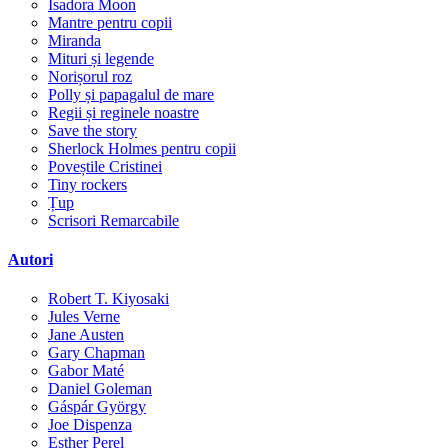
Isadora Moon
Mantre pentru copii
Miranda
Mituri și legende
Norișorul roz
Polly și papagalul de mare
Regii și reginele noastre
Save the story
Sherlock Holmes pentru copii
Poveștile Cristinei
Tiny rockers
Țup
Scrisori Remarcabile
Autori
Robert T. Kiyosaki
Jules Verne
Jane Austen
Gary Chapman
Gabor Maté
Daniel Goleman
Gáspár György
Joe Dispenza
Esther Perel