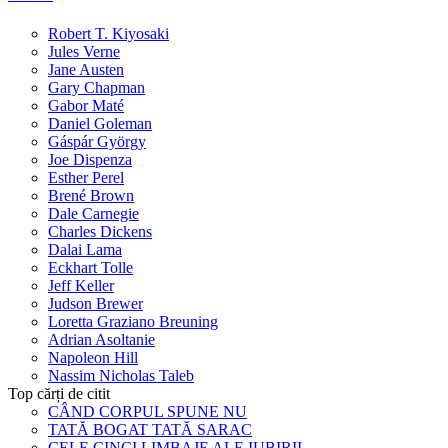
Robert T. Kiyosaki
Jules Verne
Jane Austen
Gary Chapman
Gabor Maté
Daniel Goleman
Gáspár György
Joe Dispenza
Esther Perel
Brené Brown
Dale Carnegie
Charles Dickens
Dalai Lama
Eckhart Tolle
Jeff Keller
Judson Brewer
Loretta Graziano Breuning
Adrian Asoltanie
Napoleon Hill
Nassim Nicholas Taleb
Top cărți de citit
CÂND CORPUL SPUNE NU
TATĂ BOGAT TATĂ SARAC
CELE CINCI LIMBAJE ALE IUBIRII