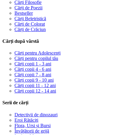
Cărți Filosofie
Cărți de Poezii
Bestseller
Cărți Beletristică
Cărți de Colorat
Cărți de Crăciun
Cărți după vârstă
Cărți pentru Adolescenți
Cărți pentru copilul tău
Cărți copii 1 - 3 ani
Cărți copii 4 - 6 ani
Cărți copii 7 - 8 ani
Cărți copii 9 - 10 ani
Cărți copii 11 - 12 ani
Cărți copii 12 - 14 ani
Serii de cărți
Detectivii de dinozauri
Eroi Rătăciți
Flora, Ursi și Bursi
Învățătorii de grijă