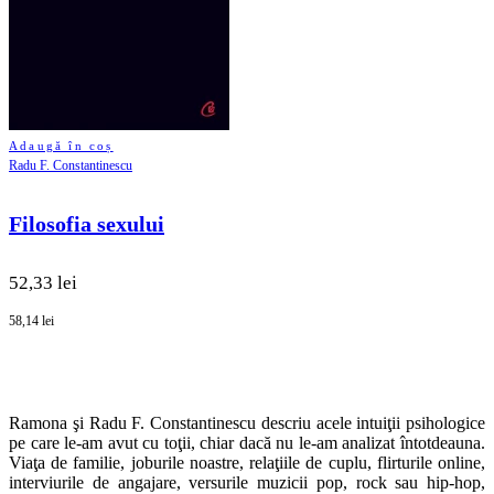
Adaugă în coș
Radu F. Constantinescu
Filosofia sexului
52,33 lei
58,14 lei
Ramona şi Radu F. Constantinescu descriu acele intuiţii psihologice
pe care le-am avut cu toţii, chiar dacă nu le-am analizat întotdeauna.
Viaţa de familie, joburile noastre, relaţiile de cuplu, flirturile online,
interviurile de angajare, versurile muzicii pop, rock sau hip-hop,