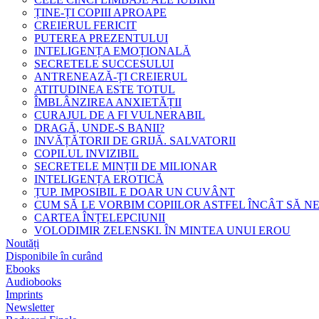
ȚINE-ȚI COPIII APROAPE
CREIERUL FERICIT
PUTEREA PREZENTULUI
INTELIGENȚA EMOȚIONALĂ
SECRETELE SUCCESULUI
ANTRENEAZĂ-ȚI CREIERUL
ATITUDINEA ESTE TOTUL
ÎMBLÂNZIREA ANXIETĂȚII
CURAJUL DE A FI VULNERABIL
DRAGĂ, UNDE-S BANII?
INVĂȚĂTORII DE GRIJĂ. SALVATORII
COPILUL INVIZIBIL
SECRETELE MINȚII DE MILIONAR
INTELIGENȚA EROTICĂ
ȚUP. IMPOSIBIL E DOAR UN CUVÂNT
CUM SĂ LE VORBIM COPIILOR ASTFEL ÎNCÂT SĂ N
CARTEA ÎNȚELEPCIUNII
VOLODIMIR ZELENSKI. ÎN MINTEA UNUI EROU
Noutăți
Disponibile în curând
Ebooks
Audiobooks
Imprints
Newsletter