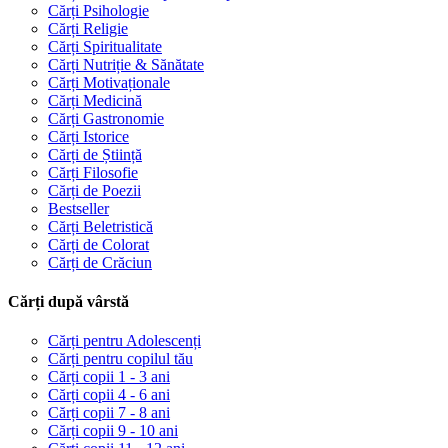
Cărți Psihologie
Cărți Religie
Cărți Spiritualitate
Cărți Nutriție & Sănătate
Cărți Motivaționale
Cărți Medicină
Cărți Gastronomie
Cărți Istorice
Cărți de Știință
Cărți Filosofie
Cărți de Poezii
Bestseller
Cărți Beletristică
Cărți de Colorat
Cărți de Crăciun
Cărți după vârstă
Cărți pentru Adolescenți
Cărți pentru copilul tău
Cărți copii 1 - 3 ani
Cărți copii 4 - 6 ani
Cărți copii 7 - 8 ani
Cărți copii 9 - 10 ani