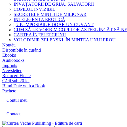
INVĂȚĂTORII DE GRIJĂ. SALVATORII
COPILUL INVIZIBIL
SECRETELE MINȚII DE MILIONAR
INTELIGENȚA EROTICĂ
ȚUP. IMPOSIBIL E DOAR UN CUVÂNT
CUM SĂ LE VORBIM COPIILOR ASTFEL ÎNCÂT SĂ N
CARTEA ÎNȚELEPCIUNII
VOLODIMIR ZELENSKI. ÎN MINTEA UNUI EROU
Noutăți
Disponibile în curând
Ebooks
Audiobooks
Imprints
Newsletter
Reduceri Finale
Cărți sub 20 lei
Blind Date with a Book
Pachete
Contul meu
Contact