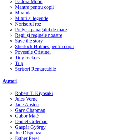
Isadora Moon
Mantre pentru copii
Miranda
Mituri și legende
Norișorul roz
Polly și papagalul de mare
Regii și reginele noastre
Save the story
Sherlock Holmes pentru copii
Poveștile Cristinei
Tiny rockers
Țup
Scrisori Remarcabile
Autori
Robert T. Kiyosaki
Jules Verne
Jane Austen
Gary Chapman
Gabor Maté
Daniel Goleman
Gáspár György
Joe Dispenza
Esther Perel