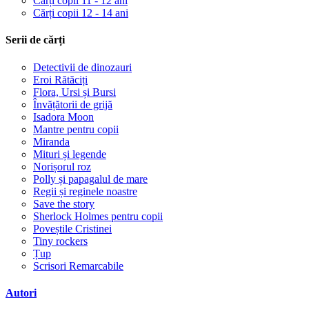
Cărți copii 11 - 12 ani
Cărți copii 12 - 14 ani
Serii de cărți
Detectivii de dinozauri
Eroi Rătăciți
Flora, Ursi și Bursi
Învățătorii de grijă
Isadora Moon
Mantre pentru copii
Miranda
Mituri și legende
Norișorul roz
Polly și papagalul de mare
Regii și reginele noastre
Save the story
Sherlock Holmes pentru copii
Poveștile Cristinei
Tiny rockers
Țup
Scrisori Remarcabile
Autori