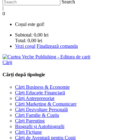
Search
|
0
Coșul este gol!
Subtotal:
0,00 lei
Total:
0,00 lei
Vezi coșul
Finalizează comanda
Cărți
Cărți după tipologie
Cărți Business & Economie
Cărți Educație Financiară
Cărți Antreprenoriat
Cărți Marketing & Comunicare
Cărți Dezvoltare Personală
Cărți Familie & Cuplu
Cărți Parenting
Biografii și Autobiografii
Cărți Ficțiune
Cărți de Aventură pentru Copii