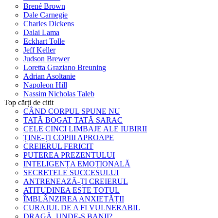
Brené Brown
Dale Carnegie
Charles Dickens
Dalai Lama
Eckhart Tolle
Jeff Keller
Judson Brewer
Loretta Graziano Breuning
Adrian Asoltanie
Napoleon Hill
Nassim Nicholas Taleb
Top cărți de citit
CÂND CORPUL SPUNE NU
TATĂ BOGAT TATĂ SARAC
CELE CINCI LIMBAJE ALE IUBIRII
ȚINE-ȚI COPIII APROAPE
CREIERUL FERICIT
PUTEREA PREZENTULUI
INTELIGENȚA EMOȚIONALĂ
SECRETELE SUCCESULUI
ANTRENEAZĂ-ȚI CREIERUL
ATITUDINEA ESTE TOTUL
ÎMBLÂNZIREA ANXIETĂȚII
CURAJUL DE A FI VULNERABIL
DRAGĂ, UNDE-S BANII?