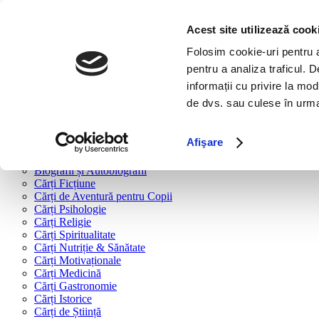
Bine ai venit!
Cărți
Acest site utilizează cook
Folosim cookie-uri pentru a 
Cărți după tipologie
pentru a analiza traficul. 
Cărți Business & Economie
informații cu privire la mod
Cărți Educație Financiară
de dvs. sau culese în urma f
Cărți Antreprenoriat
Cărți Marketing & Comunicare
Cărți Dezvoltare Personală
Afişare
Cărți Familie & Cuplu
Cărți Parenting
Biografii și Autobiografii
Cărți Ficțiune
Cărți de Aventură pentru Copii
Cărți Psihologie
Cărți Religie
Cărți Spiritualitate
Cărți Nutriție & Sănătate
Cărți Motivaționale
Cărți Medicină
Cărți Gastronomie
Cărți Istorice
Cărți de Știință