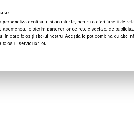
ie-uri
personaliza conținutul și anunțurile, pentru a oferi funcții de rețe
De asemenea, le oferim partenerilor de rețele sociale, de publicita
ul în care folosiți site-ul nostru. Aceștia le pot combina cu alte inf
olosirii serviciilor lor.