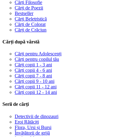
Cărți Filosofie
Cărți de Poezii
Bestseller
Cărți Beletristică
Cărți de Colorat
Cărți de Crăciun
Cărți după vârstă
Cărți pentru Adolescenți
Cărți pentru copilul tău
Cărți copii 1 - 3 ani
Cărți copii 4 - 6 ani
Cărți copii 7 - 8 ani
Cărți copii 9 - 10 ani
Cărți copii 11 - 12 ani
Cărți copii 12 - 14 ani
Serii de cărți
Detectivii de dinozauri
Eroi Rătăciți
Flora, Ursi și Bursi
Învățătorii de grijă