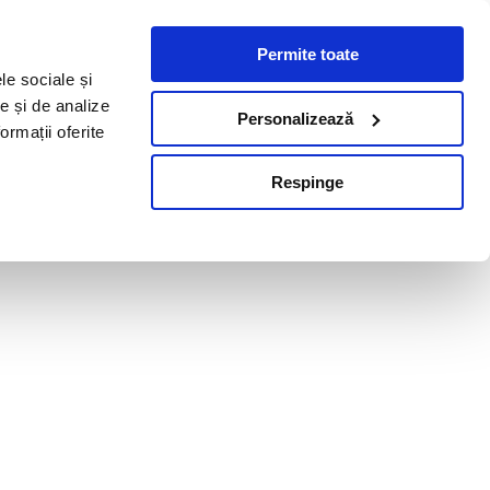
Permite toate
le sociale și
te și de analize
Personalizează
ormații oferite
Respinge