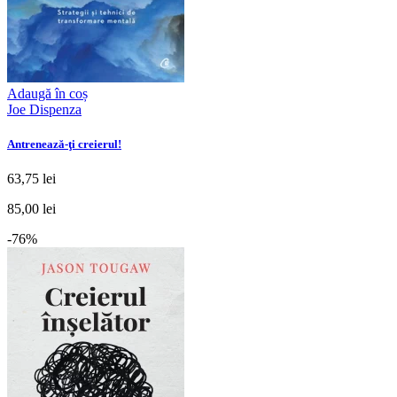
Adaugă în coș
Joe Dispenza
Antrenează-ţi creierul!
63,75 lei
85,00 lei
-76%