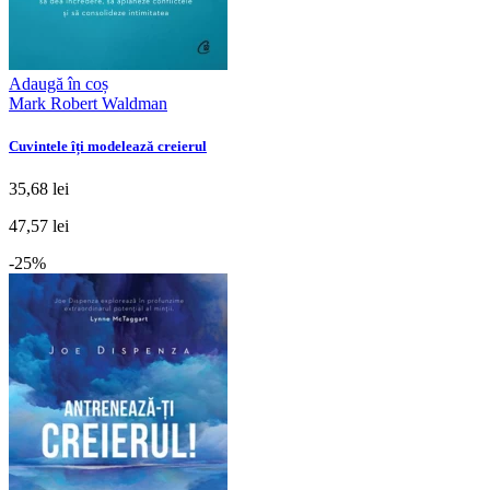
Adaugă în coș
Mark Robert Waldman
Cuvintele îți modelează creierul
35,68 lei
47,57 lei
-25%