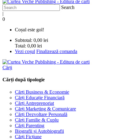
Search
|
0
Coșul este gol!
Subtotal:
0,00 lei
Total:
0,00 lei
Vezi coșul
Finalizează comanda
Cărți
Cărți după tipologie
Cărți Business & Economie
Cărți Educație Financiară
Cărți Antreprenoriat
Cărți Marketing & Comunicare
Cărți Dezvoltare Personală
Cărți Familie & Cuplu
Cărți Parenting
Biografii și Autobiografii
Cărți Ficțiune