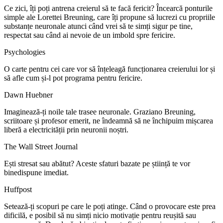
Ce zici, îți poți antrena creierul să te facă fericit? Încearcă ponturile
simple ale Lorettei Breuning, care îți propune să lucrezi cu propriile
substanțe neuronale atunci când vrei să te simți sigur pe tine,
respectat sau când ai nevoie de un imbold spre fericire.
Psychologies
O carte pentru cei care vor să înțeleagă funcționarea creierului lor și
să afle cum și-l pot programa pentru fericire.
Dawn Huebner
Imaginează-ți noile tale trasee neuronale. Graziano Breuning,
scriitoare și profesor emerit, ne îndeamnă să ne închipuim mișcarea
liberă a electricității prin neuronii noștri.
The Wall Street Journal
Ești stresat sau abătut? Aceste sfaturi bazate pe știință te vor
binedispune imediat.
Huffpost
Setează-ți scopuri pe care le poți atinge. Când o provocare este prea
dificilă, e posibil să nu simți nicio motivație pentru reușită sau