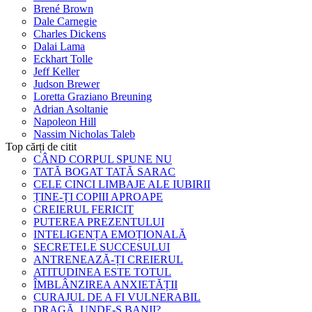
Brené Brown
Dale Carnegie
Charles Dickens
Dalai Lama
Eckhart Tolle
Jeff Keller
Judson Brewer
Loretta Graziano Breuning
Adrian Asoltanie
Napoleon Hill
Nassim Nicholas Taleb
Top cărți de citit
CÂND CORPUL SPUNE NU
TATĂ BOGAT TATĂ SARAC
CELE CINCI LIMBAJE ALE IUBIRII
ȚINE-ȚI COPIII APROAPE
CREIERUL FERICIT
PUTEREA PREZENTULUI
INTELIGENȚA EMOȚIONALĂ
SECRETELE SUCCESULUI
ANTRENEAZĂ-ȚI CREIERUL
ATITUDINEA ESTE TOTUL
ÎMBLÂNZIREA ANXIETĂȚII
CURAJUL DE A FI VULNERABIL
DRAGĂ, UNDE-S BANII?