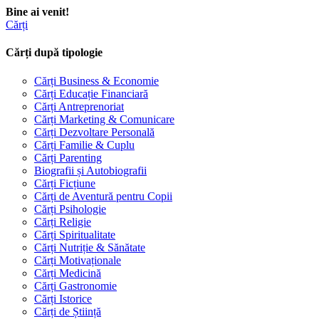
Bine ai venit!
Cărți
Cărți după tipologie
Cărți Business & Economie
Cărți Educație Financiară
Cărți Antreprenoriat
Cărți Marketing & Comunicare
Cărți Dezvoltare Personală
Cărți Familie & Cuplu
Cărți Parenting
Biografii și Autobiografii
Cărți Ficțiune
Cărți de Aventură pentru Copii
Cărți Psihologie
Cărți Religie
Cărți Spiritualitate
Cărți Nutriție & Sănătate
Cărți Motivaționale
Cărți Medicină
Cărți Gastronomie
Cărți Istorice
Cărți de Știință