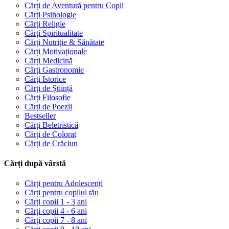
Cărți de Aventură pentru Copii
Cărți Psihologie
Cărți Religie
Cărți Spiritualitate
Cărți Nutriție & Sănătate
Cărți Motivaționale
Cărți Medicină
Cărți Gastronomie
Cărți Istorice
Cărți de Știință
Cărți Filosofie
Cărți de Poezii
Bestseller
Cărți Beletristică
Cărți de Colorat
Cărți de Crăciun
Cărți după vârstă
Cărți pentru Adolescenți
Cărți pentru copilul tău
Cărți copii 1 - 3 ani
Cărți copii 4 - 6 ani
Cărți copii 7 - 8 ani