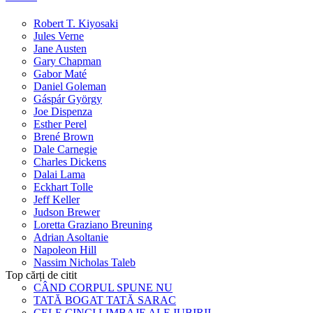
Robert T. Kiyosaki
Jules Verne
Jane Austen
Gary Chapman
Gabor Maté
Daniel Goleman
Gáspár György
Joe Dispenza
Esther Perel
Brené Brown
Dale Carnegie
Charles Dickens
Dalai Lama
Eckhart Tolle
Jeff Keller
Judson Brewer
Loretta Graziano Breuning
Adrian Asoltanie
Napoleon Hill
Nassim Nicholas Taleb
Top cărți de citit
CÂND CORPUL SPUNE NU
TATĂ BOGAT TATĂ SARAC
CELE CINCI LIMBAJE ALE IUBIRII