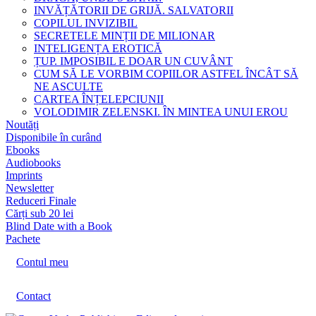
INVĂȚĂTORII DE GRIJĂ. SALVATORII
COPILUL INVIZIBIL
SECRETELE MINȚII DE MILIONAR
INTELIGENȚA EROTICĂ
ȚUP. IMPOSIBIL E DOAR UN CUVÂNT
CUM SĂ LE VORBIM COPIILOR ASTFEL ÎNCÂT SĂ
NE ASCULTE
CARTEA ÎNȚELEPCIUNII
VOLODIMIR ZELENSKI. ÎN MINTEA UNUI EROU
Noutăți
Disponibile în curând
Ebooks
Audiobooks
Imprints
Newsletter
Reduceri Finale
Cărți sub 20 lei
Blind Date with a Book
Pachete
Contul meu
Contact