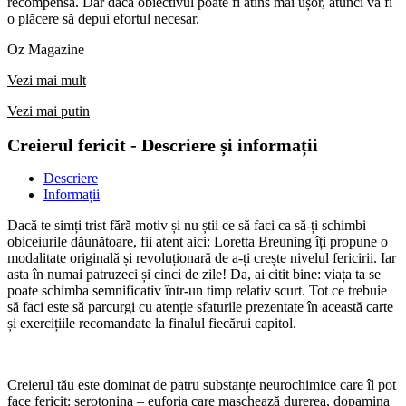
recompensă. Dar dacă obiectivul poate fi atins mai ușor, atunci va fi
o plăcere să depui efortul necesar.
Oz Magazine
Vezi mai mult
Vezi mai putin
Creierul fericit - Descriere și informații
Descriere
Informații
Dacă te simți trist fără motiv și nu știi ce să faci ca să-ți schimbi
obiceiurile dăunătoare, fii atent aici: Loretta Breuning îți propune o
modalitate originală și revoluționară de a-ți crește nivelul fericirii. Iar
asta în numai patruzeci și cinci de zile! Da, ai citit bine: viața ta se
poate schimba semnificativ într-un timp relativ scurt. Tot ce trebuie
să faci este să parcurgi cu atenție sfaturile prezentate în această carte
și exercițiile recomandate la finalul fiecărui capitol.
Creierul tău este dominat de patru substanțe neurochimice care îl pot
face fericit: serotonina – euforia care maschează durerea, dopamina