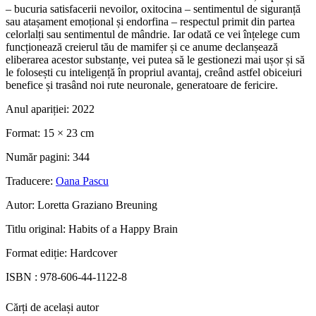
– bucuria satisfacerii nevoilor, oxitocina – sentimentul de siguranță
sau atașament emoțional și endorfina – respectul primit din partea
celorlalți sau sentimentul de mândrie. Iar odată ce vei înțelege cum
funcționează creierul tău de mamifer și ce anume declanșează
eliberarea acestor substanțe, vei putea să le gestionezi mai ușor și să
le folosești cu inteligență în propriul avantaj, creând astfel obiceiuri
benefice și trasând noi rute neuronale, generatoare de fericire.
Anul apariției:
2022
Format:
15 × 23 cm
Număr pagini:
344
Traducere:
Oana Pascu
Autor:
Loretta Graziano Breuning
Titlu original:
Habits of a Happy Brain
Format ediție:
Hardcover
ISBN :
978-606-44-1122-8
Cărți de același autor