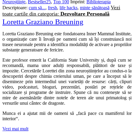
Neuroștiințe
,
Bestseller25
,
Top 100
Imprint:
Biblioterapia
Vezi
Descriptoare:
cum să...
,
fresh
,
life hacks
,
minte sănătoasă
toate cartile din categoria:
Dezvoltare Personală
Loretta Graziano Breuning
Loretta Graziano Breuning este fondatoarea Inner Mammal Institute,
o organizație care îi învață pe oameni cum să își construiască noi
trasee neuronale pentru a identifica modalități de activare a propriilor
substanțe generatoare de fericire.
Este profesor emerit la California State University și, după cum se
recomandă, mama unor adulți responsabili, plătitori de taxe și
impozite. Cercetările Lorettei din zona neuroștiințelor au condus-o la
descoperiri despre chimia creierului uman, pe care a început să le
disemineze prin intermediul unei varietăți de resurse: cărți, clipuri
video, podcasturi, bloguri, prezentări, postări pe rețelele de
socializare și programe de instruire. Spune că nu contenește să se
mire de asemănările dintre notele de teren ale unui primatolog și
versurile unui cântec de dragoste.
Munca ei a ajutat mii de oameni să „facă pace cu mamiferul lor
interior“.
Vezi mai mult