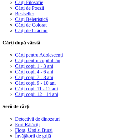
Cărți Filosofie
Cărți de Poezii
Bestseller
Cărți Beletristică
Cărți de Colorat
Cărți de Crăciun
Cărți după vârstă
Cărți pentru Adolescenți
Cărți pentru copilul tău
Cărți copii 1 - 3 ani
Cărți copii 4 - 6 ani
Cărți copii 7 - 8 ani
Cărți copii 9 - 10 ani
Cărți copii 11 - 12 ani
Cărți copii 12 - 14 ani
Serii de cărți
Detectivii de dinozauri
Eroi Rătăciți
Flora, Ursi și Bursi
Învățătorii de grijă