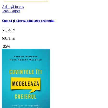
Adaugă în coș
Jean Carper
Cum să-ți păstrezi sănătatea creierului
51,54 lei
68,71 lei
-25%