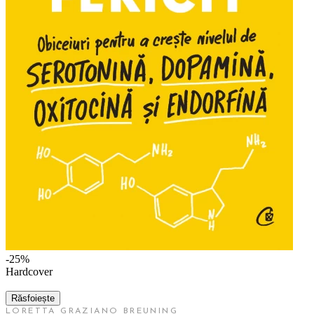
-25%
Hardcover
Răsfoiește
LORETTA GRAZIANO BREUNING