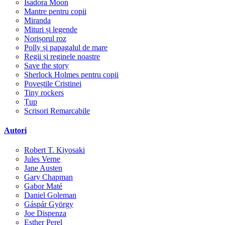
Isadora Moon
Mantre pentru copii
Miranda
Mituri și legende
Norișorul roz
Polly și papagalul de mare
Regii și reginele noastre
Save the story
Sherlock Holmes pentru copii
Poveștile Cristinei
Tiny rockers
Țup
Scrisori Remarcabile
Autori
Robert T. Kiyosaki
Jules Verne
Jane Austen
Gary Chapman
Gabor Maté
Daniel Goleman
Gáspár György
Joe Dispenza
Esther Perel