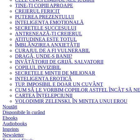
ȚINE-ȚI COPIII APROAPE
CREIERUL FERICIT
PUTEREA PREZENTULUI
INTELIGENȚA EMOȚIONALĂ
SECRETELE SUCCESULUI
ANTRENEAZĂ-ȚI CREIERUL
ATITUDINEA ESTE TOTUL
ÎMBLÂNZIREA ANXIETĂȚII
CURAJUL DE A FI VULNERABIL
DRAGĂ, UNDE-S BANII?
INVĂȚĂTORII DE GRIJĂ. SALVATORII
COPILUL INVIZIBIL
SECRETELE MINȚII DE MILIONAR
INTELIGENȚA EROTICĂ
ȚUP. IMPOSIBIL E DOAR UN CUVÂNT
CUM SĂ LE VORBIM COPIILOR ASTFEL ÎNCÂT SĂ N
CARTEA ÎNȚELEPCIUNII
VOLODIMIR ZELENSKI. ÎN MINTEA UNUI EROU
Noutăți
Disponibile în curând
Ebooks
Audiobooks
Imprints
Newsletter