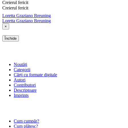
Creierul fericit
Creierul fericit
Loretta Graziano Breuning
Loretta Graziano Breuning
×
Închide
SHOP
Noutăți
Categorii
Cărți cu formate digitale
Autori
Contributori
Descriptoare
Imprints
ÎNTREBĂRI FRECVENTE
Cum cumpăr?
Cum plătesc?