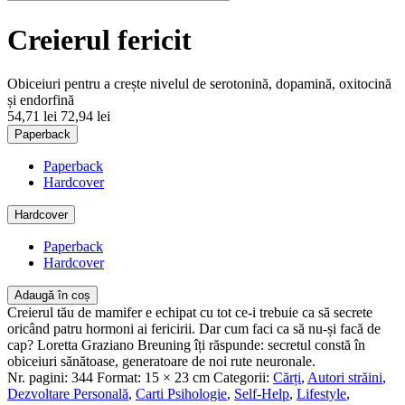
Creierul fericit
Obiceiuri pentru a crește nivelul de serotonină, dopamină, oxitocină
și endorfină
54,71 lei
72,94 lei
Paperback
Paperback
Hardcover
Hardcover
Paperback
Hardcover
Adaugă în coș
Creierul tău de mamifer e echipat cu tot ce-i trebuie ca să secrete
oricând patru hormoni ai fericirii. Dar cum faci ca să nu-și facă de
cap? Loretta Graziano Breuning îți răspunde: secretul constă în
obiceiuri sănătoase, generatoare de noi rute neuronale.
Nr. pagini:
344
Format:
15 × 23 cm
Categorii:
Cărți
,
Autori străini
,
Dezvoltare Personală
,
Carti Psihologie
,
Self-Help
,
Lifestyle
,