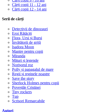
Cărți copii 9 - 10 ani
Cărți copii 11 - 12 ani
Cărți copii 12 - 14 ani
Serii de cărți
Detectivii de dinozauri
Eroi Rătăciți
Flora, Ursi și Bursi
Învățătorii de grijă
Isadora Moon
Mantre pentru copii
Miranda
Mituri și legende
Norișorul roz
Polly și papagalul de mare
Regii și reginele noastre
Save the story
Sherlock Holmes pentru copii
Poveștile Cristinei
Tiny rockers
Țup
Scrisori Remarcabile
Autori