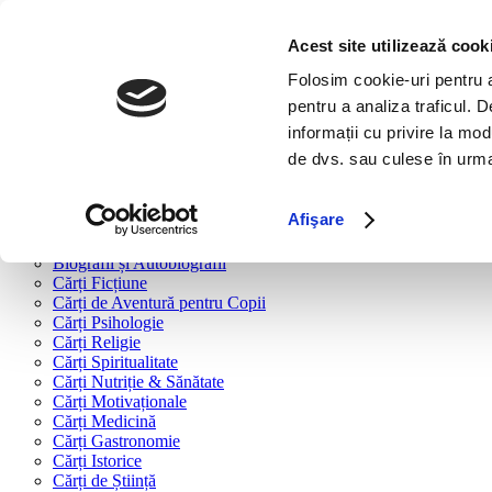
Bine ai venit!
Cărți
Acest site utilizează cook
Folosim cookie-uri pentru a 
Cărți după tipologie
pentru a analiza traficul. 
Cărți Business & Economie
informații cu privire la mod
Cărți Educație Financiară
de dvs. sau culese în urma f
Cărți Antreprenoriat
Cărți Marketing & Comunicare
Cărți Dezvoltare Personală
Afişare
Cărți Familie & Cuplu
Cărți Parenting
Biografii și Autobiografii
Cărți Ficțiune
Cărți de Aventură pentru Copii
Cărți Psihologie
Cărți Religie
Cărți Spiritualitate
Cărți Nutriție & Sănătate
Cărți Motivaționale
Cărți Medicină
Cărți Gastronomie
Cărți Istorice
Cărți de Știință