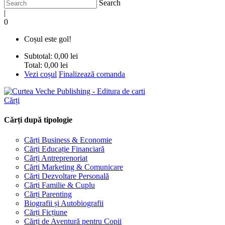
Search
|
0
Coșul este gol!
Subtotal:
0,00 lei
Total:
0,00 lei
Vezi coșul
Finalizează comanda
Cărți
Cărți după tipologie
Cărți Business & Economie
Cărți Educație Financiară
Cărți Antreprenoriat
Cărți Marketing & Comunicare
Cărți Dezvoltare Personală
Cărți Familie & Cuplu
Cărți Parenting
Biografii și Autobiografii
Cărți Ficțiune
Cărți de Aventură pentru Copii