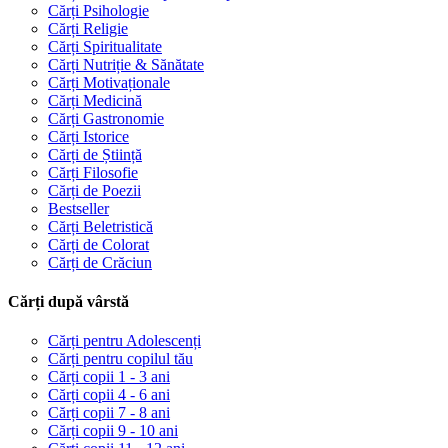
Cărți Psihologie
Cărți Religie
Cărți Spiritualitate
Cărți Nutriție & Sănătate
Cărți Motivaționale
Cărți Medicină
Cărți Gastronomie
Cărți Istorice
Cărți de Știință
Cărți Filosofie
Cărți de Poezii
Bestseller
Cărți Beletristică
Cărți de Colorat
Cărți de Crăciun
Cărți după vârstă
Cărți pentru Adolescenți
Cărți pentru copilul tău
Cărți copii 1 - 3 ani
Cărți copii 4 - 6 ani
Cărți copii 7 - 8 ani
Cărți copii 9 - 10 ani