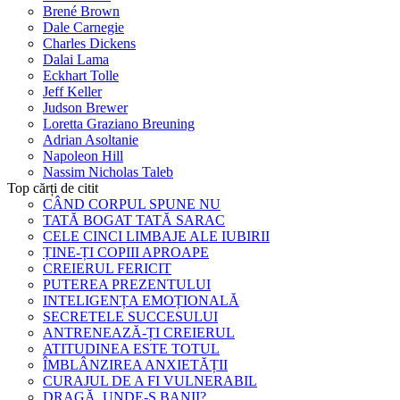
Brené Brown
Dale Carnegie
Charles Dickens
Dalai Lama
Eckhart Tolle
Jeff Keller
Judson Brewer
Loretta Graziano Breuning
Adrian Asoltanie
Napoleon Hill
Nassim Nicholas Taleb
Top cărți de citit
CÂND CORPUL SPUNE NU
TATĂ BOGAT TATĂ SARAC
CELE CINCI LIMBAJE ALE IUBIRII
ȚINE-ȚI COPIII APROAPE
CREIERUL FERICIT
PUTEREA PREZENTULUI
INTELIGENȚA EMOȚIONALĂ
SECRETELE SUCCESULUI
ANTRENEAZĂ-ȚI CREIERUL
ATITUDINEA ESTE TOTUL
ÎMBLÂNZIREA ANXIETĂȚII
CURAJUL DE A FI VULNERABIL
DRAGĂ, UNDE-S BANII?