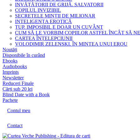
INVĂȚĂTORII DE GRIJĂ. SALVATORII
COPILUL INVIZIBIL
SECRETELE MINȚII DE MILIONAR
INTELIGENȚA EROTICĂ
ȚUP. IMPOSIBIL E DOAR UN CUVÂNT
CUM SĂ LE VORBIM COPIILOR ASTFEL ÎNCÂT SĂ N
CARTEA ÎNȚELEPCIUNII
VOLODIMIR ZELENSKI. ÎN MINTEA UNUI EROU
Noutăți
Disponibile în curând
Ebooks
Audiobooks
Imprints
Newsletter
Reduceri Finale
Cărți sub 20 lei
Blind Date with a Book
Pachete
Contul meu
Contact