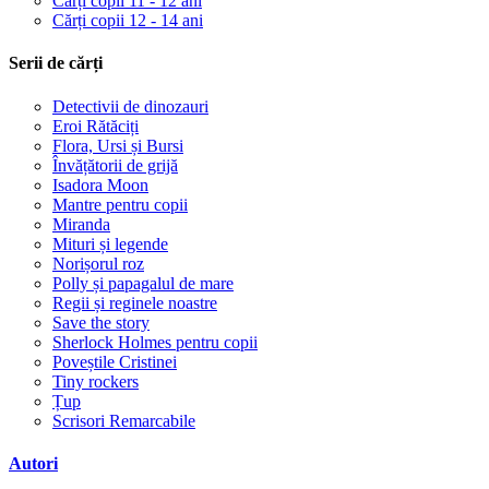
Cărți copii 11 - 12 ani
Cărți copii 12 - 14 ani
Serii de cărți
Detectivii de dinozauri
Eroi Rătăciți
Flora, Ursi și Bursi
Învățătorii de grijă
Isadora Moon
Mantre pentru copii
Miranda
Mituri și legende
Norișorul roz
Polly și papagalul de mare
Regii și reginele noastre
Save the story
Sherlock Holmes pentru copii
Poveștile Cristinei
Tiny rockers
Țup
Scrisori Remarcabile
Autori