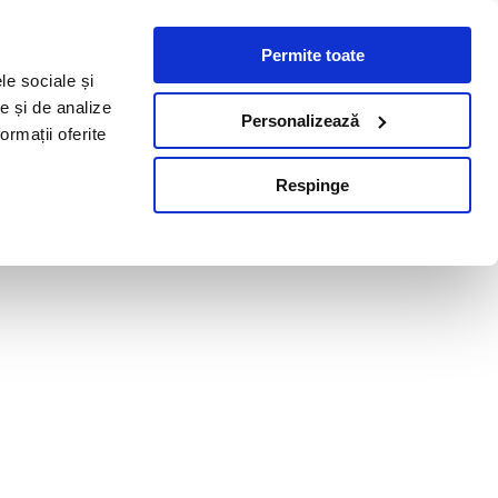
Permite toate
le sociale și
te și de analize
Personalizează
ormații oferite
Respinge