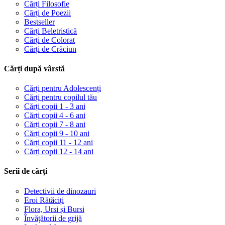
Cărți Filosofie
Cărți de Poezii
Bestseller
Cărți Beletristică
Cărți de Colorat
Cărți de Crăciun
Cărți după vârstă
Cărți pentru Adolescenți
Cărți pentru copilul tău
Cărți copii 1 - 3 ani
Cărți copii 4 - 6 ani
Cărți copii 7 - 8 ani
Cărți copii 9 - 10 ani
Cărți copii 11 - 12 ani
Cărți copii 12 - 14 ani
Serii de cărți
Detectivii de dinozauri
Eroi Rătăciți
Flora, Ursi și Bursi
Învățătorii de grijă