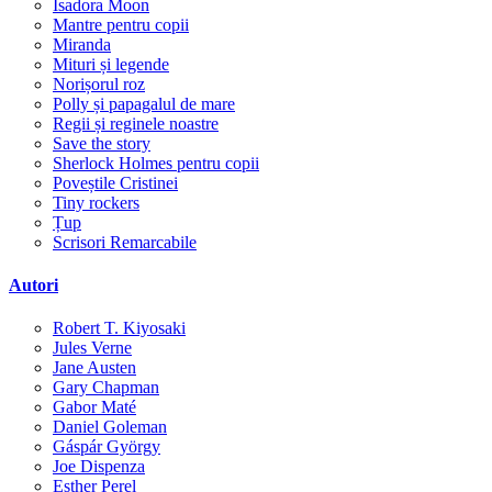
Isadora Moon
Mantre pentru copii
Miranda
Mituri și legende
Norișorul roz
Polly și papagalul de mare
Regii și reginele noastre
Save the story
Sherlock Holmes pentru copii
Poveștile Cristinei
Tiny rockers
Țup
Scrisori Remarcabile
Autori
Robert T. Kiyosaki
Jules Verne
Jane Austen
Gary Chapman
Gabor Maté
Daniel Goleman
Gáspár György
Joe Dispenza
Esther Perel