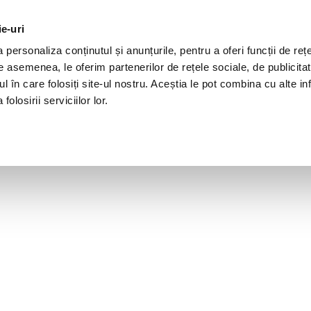
ie-uri
personaliza conținutul și anunțurile, pentru a oferi funcții de rețe
De asemenea, le oferim partenerilor de rețele sociale, de publicita
ul în care folosiți site-ul nostru. Aceștia le pot combina cu alte inf
olosirii serviciilor lor.