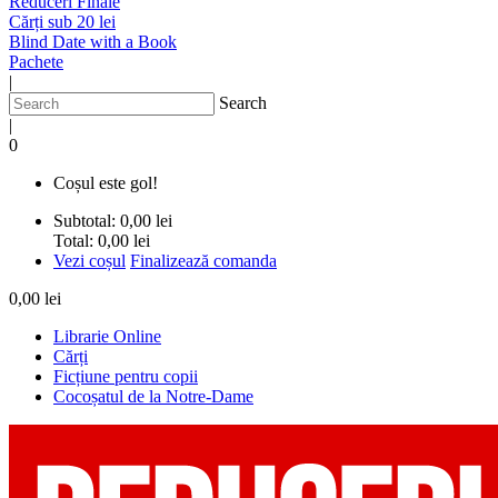
Reduceri Finale
Cărți sub 20 lei
Blind Date with a Book
Pachete
|
Search
|
0
Coșul este gol!
Subtotal:
0,00 lei
Total:
0,00 lei
Vezi coșul
Finalizează comanda
0,00 lei
Librarie Online
Cărți
Ficțiune pentru copii
Cocoșatul de la Notre-Dame