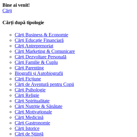
Bine ai venit!
Cărți
Cărți după tipologie
Cărți Business & Economie
Cărți Educație Financiară
Cărți Antreprenoriat
Cărți Marketing & Comunicare
Cărți Dezvoltare Personală
Cărți Familie & Cuplu
Cărți Parenting
Biografii și Autobiografii
Cărți Ficțiune
Cărți de Aventură pentru Copii
Cărți Psihologie
Cărți Religie
Cărți Spiritualitate
Cărți Nutriție & Sănătate
Cărți Motivaționale
Cărți Medicină
Cărți Gastronomie
Cărți Istorice
Cărți de Știință