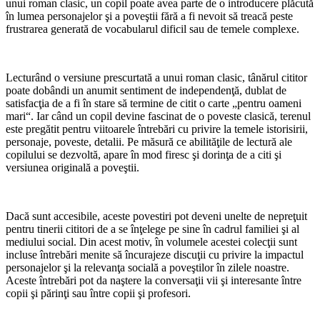
unui roman clasic, un copil poate avea parte de o introducere plăcută
în lumea personajelor şi a poveştii fără a fi nevoit să treacă peste
frustrarea generată de vocabularul dificil sau de temele complexe.
Lecturând o versiune prescurtată a unui roman clasic, tânărul cititor
poate dobândi un anumit sentiment de independenţă, dublat de
satisfacţia de a fi în stare să termine de citit o carte „pentru oameni
mari“. Iar când un copil devine fascinat de o poveste clasică, terenul
este pregătit pentru viitoarele întrebări cu privire la temele istorisirii,
personaje, poveste, detalii. Pe măsură ce abilităţile de lectură ale
copilului se dezvoltă, apare în mod firesc şi dorinţa de a citi şi
versiunea originală a poveştii.
Dacă sunt accesibile, aceste povestiri pot deveni unelte de nepreţuit
pentru tinerii cititori de a se înţelege pe sine în cadrul familiei şi al
mediului social. Din acest motiv, în volumele acestei colecţii sunt
incluse întrebări menite să încurajeze discuţii cu privire la impactul
personajelor şi la relevanţa socială a poveştilor în zilele noastre.
Aceste întrebări pot da naştere la conversaţii vii şi interesante între
copii şi părinţi sau între copii şi profesori.