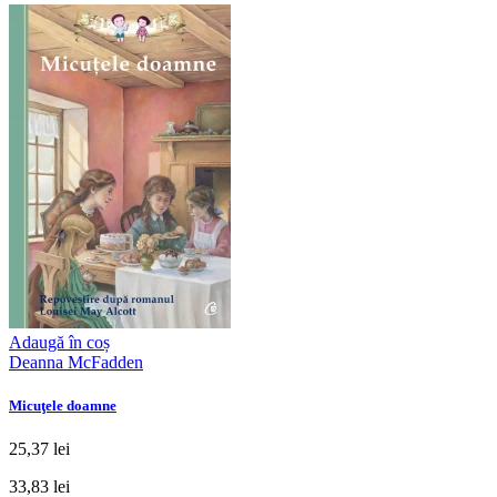
Adaugă în coș
Deanna McFadden
Micuţele doamne
25,37 lei
33,83 lei