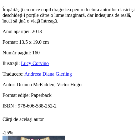
Împărtăşiţi cu orice copil dragostea pentru lectura autorilor clasici şi
deschideţi-i porţile către o lume imaginară, dar îndeajuns de reală,
încât să ţină o viaţă întreagă.
Anul apariției:
2013
Format:
13.5 x 19.0 cm
Număr pagini:
160
Ilustrații:
Lucy Corvino
Traducere:
Andreea Diana Gierling
Autor:
Deanna McFadden, Victor Hugo
Format ediție:
Paperback
ISBN :
978-606-588-252-2
Cărți de același autor
-25%