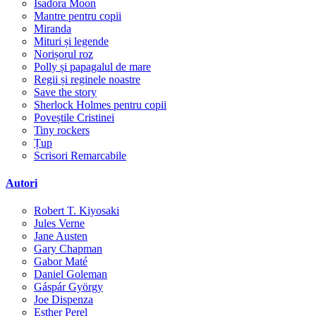
Isadora Moon
Mantre pentru copii
Miranda
Mituri și legende
Norișorul roz
Polly și papagalul de mare
Regii și reginele noastre
Save the story
Sherlock Holmes pentru copii
Poveștile Cristinei
Tiny rockers
Țup
Scrisori Remarcabile
Autori
Robert T. Kiyosaki
Jules Verne
Jane Austen
Gary Chapman
Gabor Maté
Daniel Goleman
Gáspár György
Joe Dispenza
Esther Perel