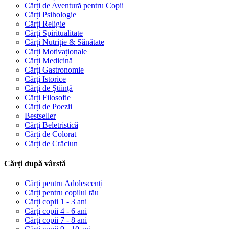
Cărți de Aventură pentru Copii
Cărți Psihologie
Cărți Religie
Cărți Spiritualitate
Cărți Nutriție & Sănătate
Cărți Motivaționale
Cărți Medicină
Cărți Gastronomie
Cărți Istorice
Cărți de Știință
Cărți Filosofie
Cărți de Poezii
Bestseller
Cărți Beletristică
Cărți de Colorat
Cărți de Crăciun
Cărți după vârstă
Cărți pentru Adolescenți
Cărți pentru copilul tău
Cărți copii 1 - 3 ani
Cărți copii 4 - 6 ani
Cărți copii 7 - 8 ani