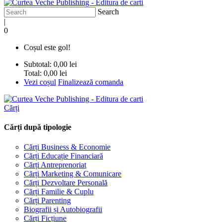
Search
|
0
Coșul este gol!
Subtotal:
0,00 lei
Total:
0,00 lei
Vezi coșul
Finalizează comanda
Cărți
Cărți după tipologie
Cărți Business & Economie
Cărți Educație Financiară
Cărți Antreprenoriat
Cărți Marketing & Comunicare
Cărți Dezvoltare Personală
Cărți Familie & Cuplu
Cărți Parenting
Biografii și Autobiografii
Cărți Ficțiune