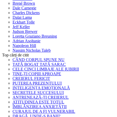
Brené Brown
Dale Carnegie
Charles Dickens
Dalai Lama
Eckhart Tolle
Jeff Keller
Judson Brewer
Loretta Graziano Breuning
Adrian Asoltanie
Napoleon Hill
Nassim Nicholas Taleb
Top cărți de citit
CÂND CORPUL SPUNE NU
TATĂ BOGAT TATĂ SARAC
CELE CINCI LIMBAJE ALE IUBIRII
ȚINE-ȚI COPIII APROAPE
CREIERUL FERICIT
PUTEREA PREZENTULUI
INTELIGENȚA EMOȚIONALĂ
SECRETELE SUCCESULUI
ANTRENEAZĂ-ȚI CREIERUL
ATITUDINEA ESTE TOTUL
ÎMBLÂNZIREA ANXIETĂȚII
CURAJUL DE A FI VULNERABIL
DRAGĂ, UNDE-S BANII?