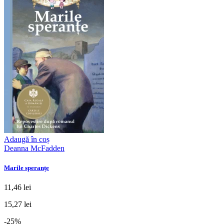
Adaugă în coș
Deanna McFadden
Marile speranțe
11,46 lei
15,27 lei
-25%