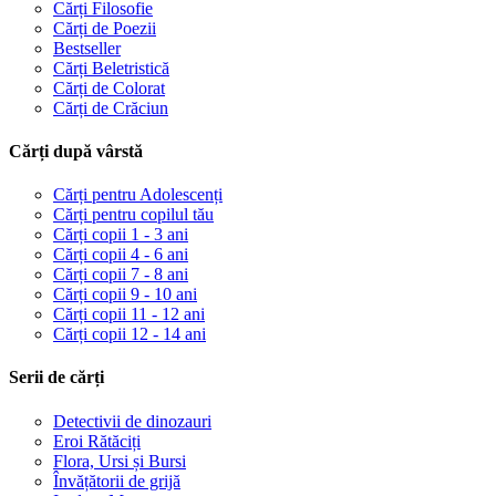
Cărți Filosofie
Cărți de Poezii
Bestseller
Cărți Beletristică
Cărți de Colorat
Cărți de Crăciun
Cărți după vârstă
Cărți pentru Adolescenți
Cărți pentru copilul tău
Cărți copii 1 - 3 ani
Cărți copii 4 - 6 ani
Cărți copii 7 - 8 ani
Cărți copii 9 - 10 ani
Cărți copii 11 - 12 ani
Cărți copii 12 - 14 ani
Serii de cărți
Detectivii de dinozauri
Eroi Rătăciți
Flora, Ursi și Bursi
Învățătorii de grijă