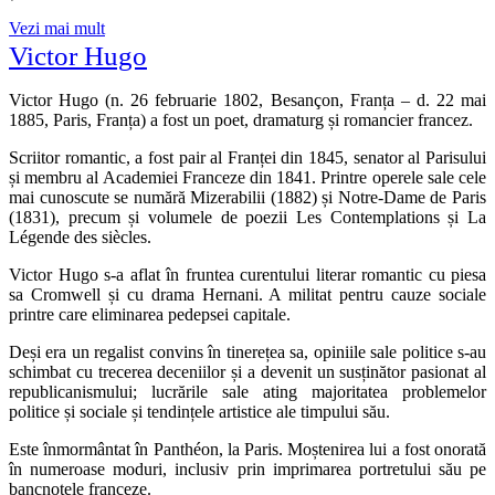
Vezi mai mult
Victor Hugo
Victor Hugo (n. 26 februarie 1802, Besançon, Franța – d. 22 mai
1885, Paris, Franța) a fost un poet, dramaturg și romancier francez.
Scriitor romantic, a fost pair al Franței din 1845, senator al Parisului
și membru al Academiei Franceze din 1841. Printre operele sale cele
mai cunoscute se numără Mizerabilii (1882) și Notre-Dame de Paris
(1831), precum și volumele de poezii Les Contemplations și La
Légende des siècles.
Victor Hugo s-a aflat în fruntea curentului literar romantic cu piesa
sa Cromwell și cu drama Hernani. A militat pentru cauze sociale
printre care eliminarea pedepsei capitale.
Deși era un regalist convins în tinerețea sa, opiniile sale politice s-au
schimbat cu trecerea deceniilor și a devenit un susținător pasionat al
republicanismului; lucrările sale ating majoritatea problemelor
politice și sociale și tendințele artistice ale timpului său.
Este înmormântat în Panthéon, la Paris. Moștenirea lui a fost onorată
în numeroase moduri, inclusiv prin imprimarea portretului său pe
bancnotele franceze.