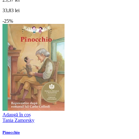
33,83 lei
-25%
Adaugă în coș
Tania Zamorsky
Pinocchio