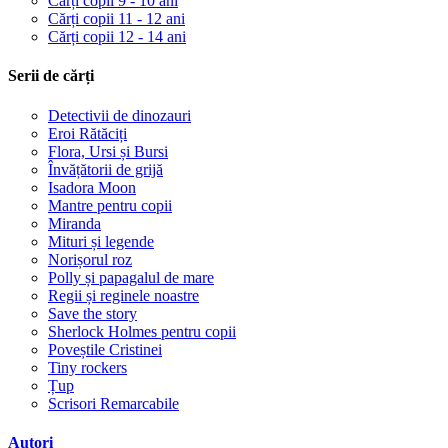
Cărți copii 9 - 10 ani
Cărți copii 11 - 12 ani
Cărți copii 12 - 14 ani
Serii de cărți
Detectivii de dinozauri
Eroi Rătăciți
Flora, Ursi și Bursi
Învățătorii de grijă
Isadora Moon
Mantre pentru copii
Miranda
Mituri și legende
Norișorul roz
Polly și papagalul de mare
Regii și reginele noastre
Save the story
Sherlock Holmes pentru copii
Poveștile Cristinei
Tiny rockers
Țup
Scrisori Remarcabile
Autori