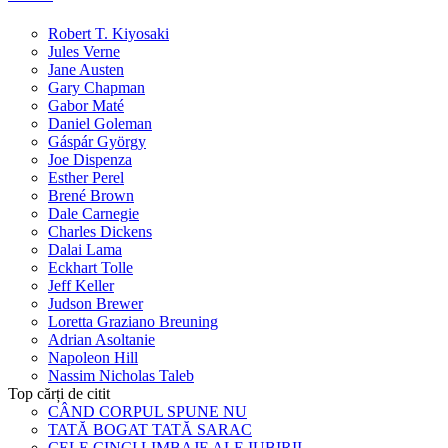
Robert T. Kiyosaki
Jules Verne
Jane Austen
Gary Chapman
Gabor Maté
Daniel Goleman
Gáspár György
Joe Dispenza
Esther Perel
Brené Brown
Dale Carnegie
Charles Dickens
Dalai Lama
Eckhart Tolle
Jeff Keller
Judson Brewer
Loretta Graziano Breuning
Adrian Asoltanie
Napoleon Hill
Nassim Nicholas Taleb
Top cărți de citit
CÂND CORPUL SPUNE NU
TATĂ BOGAT TATĂ SARAC
CELE CINCI LIMBAJE ALE IUBIRII