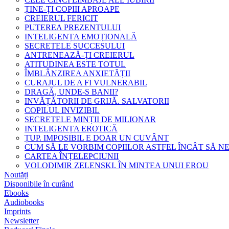
ȚINE-ȚI COPIII APROAPE
CREIERUL FERICIT
PUTEREA PREZENTULUI
INTELIGENȚA EMOȚIONALĂ
SECRETELE SUCCESULUI
ANTRENEAZĂ-ȚI CREIERUL
ATITUDINEA ESTE TOTUL
ÎMBLÂNZIREA ANXIETĂȚII
CURAJUL DE A FI VULNERABIL
DRAGĂ, UNDE-S BANII?
INVĂȚĂTORII DE GRIJĂ. SALVATORII
COPILUL INVIZIBIL
SECRETELE MINȚII DE MILIONAR
INTELIGENȚA EROTICĂ
ȚUP. IMPOSIBIL E DOAR UN CUVÂNT
CUM SĂ LE VORBIM COPIILOR ASTFEL ÎNCÂT SĂ N
CARTEA ÎNȚELEPCIUNII
VOLODIMIR ZELENSKI. ÎN MINTEA UNUI EROU
Noutăți
Disponibile în curând
Ebooks
Audiobooks
Imprints
Newsletter