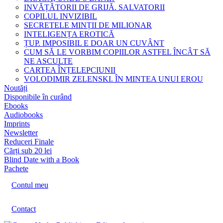
INVĂȚĂTORII DE GRIJĂ. SALVATORII
COPILUL INVIZIBIL
SECRETELE MINȚII DE MILIONAR
INTELIGENȚA EROTICĂ
ȚUP. IMPOSIBIL E DOAR UN CUVÂNT
CUM SĂ LE VORBIM COPIILOR ASTFEL ÎNCÂT SĂ
NE ASCULTE
CARTEA ÎNȚELEPCIUNII
VOLODIMIR ZELENSKI. ÎN MINTEA UNUI EROU
Noutăți
Disponibile în curând
Ebooks
Audiobooks
Imprints
Newsletter
Reduceri Finale
Cărți sub 20 lei
Blind Date with a Book
Pachete
Contul meu
Contact