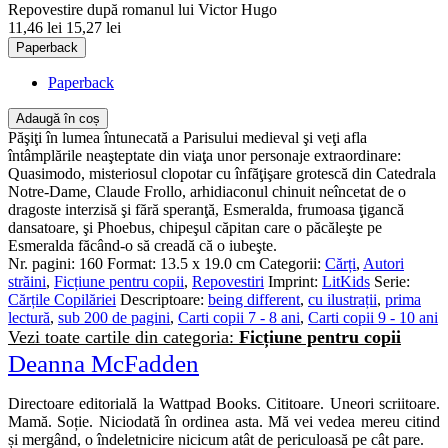
Repovestire după romanul lui Victor Hugo
11,46 lei
15,27 lei
Paperback
Paperback
Adaugă în coș
Păşiţi în lumea întunecată a Parisului medieval şi veţi afla
întâmplările neaşteptate din viaţa unor personaje extraordinare:
Quasimodo, misteriosul clopotar cu înfăţişare grotescă din Catedrala
Notre‑Dame, Claude Frollo, arhidiaconul chinuit neîncetat de o
dragoste interzisă şi fără speranţă, Esmeralda, frumoasa ţigancă
dansatoare, şi Phoebus, chipeşul căpitan care o păcăleşte pe
Esmeralda făcând‑o să creadă că o iubeşte.
Nr. pagini:
160
Format:
13.5 x 19.0 cm
Categorii:
Cărți
,
Autori
străini
,
Ficțiune pentru copii
,
Repovestiri
Imprint:
LitKids
Serie:
Cărțile Copilăriei
Descriptoare:
being different
,
cu ilustrații
,
prima
lectură
,
sub 200 de pagini
,
Carti copii 7 - 8 ani
,
Carti copii 9 - 10 ani
Vezi toate cartile din categoria:
Ficțiune pentru copii
Deanna McFadden
Directoare editorială la Wattpad Books. Cititoare. Uneori scriitoare.
Mamă. Soție. Niciodată în ordinea asta. Mă vei vedea mereu citind
și mergând, o îndeletnicire nicicum atât de periculoasă pe cât pare.