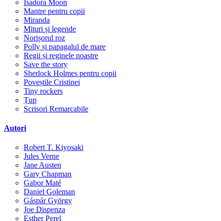
Isadora Moon
Mantre pentru copii
Miranda
Mituri și legende
Norișorul roz
Polly și papagalul de mare
Regii și reginele noastre
Save the story
Sherlock Holmes pentru copii
Poveștile Cristinei
Tiny rockers
Țup
Scrisori Remarcabile
Autori
Robert T. Kiyosaki
Jules Verne
Jane Austen
Gary Chapman
Gabor Maté
Daniel Goleman
Gáspár György
Joe Dispenza
Esther Perel