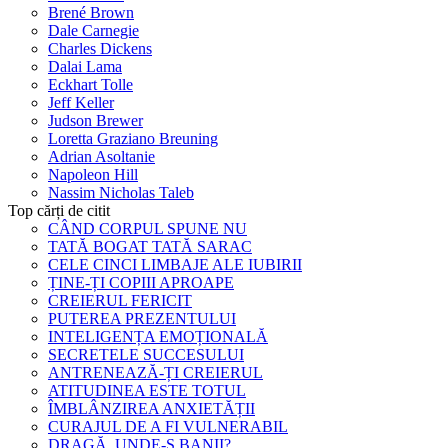
Brené Brown
Dale Carnegie
Charles Dickens
Dalai Lama
Eckhart Tolle
Jeff Keller
Judson Brewer
Loretta Graziano Breuning
Adrian Asoltanie
Napoleon Hill
Nassim Nicholas Taleb
Top cărți de citit
CÂND CORPUL SPUNE NU
TATĂ BOGAT TATĂ SARAC
CELE CINCI LIMBAJE ALE IUBIRII
ȚINE-ȚI COPIII APROAPE
CREIERUL FERICIT
PUTEREA PREZENTULUI
INTELIGENȚA EMOȚIONALĂ
SECRETELE SUCCESULUI
ANTRENEAZĂ-ȚI CREIERUL
ATITUDINEA ESTE TOTUL
ÎMBLÂNZIREA ANXIETĂȚII
CURAJUL DE A FI VULNERABIL
DRAGĂ, UNDE-S BANII?