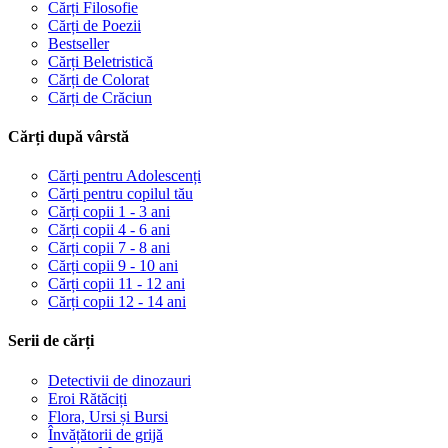
Cărți Filosofie
Cărți de Poezii
Bestseller
Cărți Beletristică
Cărți de Colorat
Cărți de Crăciun
Cărți după vârstă
Cărți pentru Adolescenți
Cărți pentru copilul tău
Cărți copii 1 - 3 ani
Cărți copii 4 - 6 ani
Cărți copii 7 - 8 ani
Cărți copii 9 - 10 ani
Cărți copii 11 - 12 ani
Cărți copii 12 - 14 ani
Serii de cărți
Detectivii de dinozauri
Eroi Rătăciți
Flora, Ursi și Bursi
Învățătorii de grijă