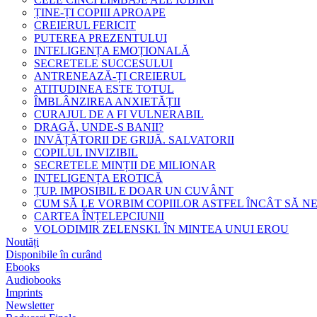
ȚINE-ȚI COPIII APROAPE
CREIERUL FERICIT
PUTEREA PREZENTULUI
INTELIGENȚA EMOȚIONALĂ
SECRETELE SUCCESULUI
ANTRENEAZĂ-ȚI CREIERUL
ATITUDINEA ESTE TOTUL
ÎMBLÂNZIREA ANXIETĂȚII
CURAJUL DE A FI VULNERABIL
DRAGĂ, UNDE-S BANII?
INVĂȚĂTORII DE GRIJĂ. SALVATORII
COPILUL INVIZIBIL
SECRETELE MINȚII DE MILIONAR
INTELIGENȚA EROTICĂ
ȚUP. IMPOSIBIL E DOAR UN CUVÂNT
CUM SĂ LE VORBIM COPIILOR ASTFEL ÎNCÂT SĂ N
CARTEA ÎNȚELEPCIUNII
VOLODIMIR ZELENSKI. ÎN MINTEA UNUI EROU
Noutăți
Disponibile în curând
Ebooks
Audiobooks
Imprints
Newsletter