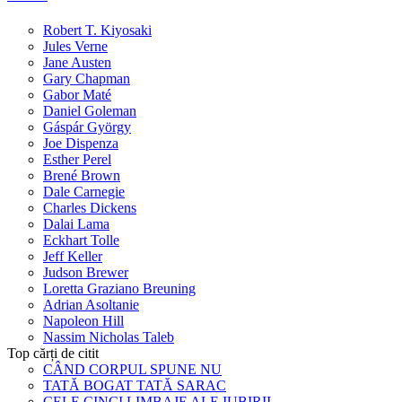
Robert T. Kiyosaki
Jules Verne
Jane Austen
Gary Chapman
Gabor Maté
Daniel Goleman
Gáspár György
Joe Dispenza
Esther Perel
Brené Brown
Dale Carnegie
Charles Dickens
Dalai Lama
Eckhart Tolle
Jeff Keller
Judson Brewer
Loretta Graziano Breuning
Adrian Asoltanie
Napoleon Hill
Nassim Nicholas Taleb
Top cărți de citit
CÂND CORPUL SPUNE NU
TATĂ BOGAT TATĂ SARAC
CELE CINCI LIMBAJE ALE IUBIRII