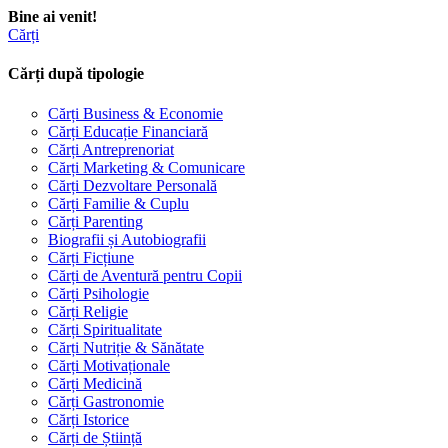
Bine ai venit!
Cărți
Cărți după tipologie
Cărți Business & Economie
Cărți Educație Financiară
Cărți Antreprenoriat
Cărți Marketing & Comunicare
Cărți Dezvoltare Personală
Cărți Familie & Cuplu
Cărți Parenting
Biografii și Autobiografii
Cărți Ficțiune
Cărți de Aventură pentru Copii
Cărți Psihologie
Cărți Religie
Cărți Spiritualitate
Cărți Nutriție & Sănătate
Cărți Motivaționale
Cărți Medicină
Cărți Gastronomie
Cărți Istorice
Cărți de Știință