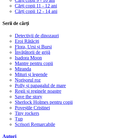
Cărți copii 9 - 10 ani
Cărți copii 11 - 12 ani
Cărți copii 12 - 14 ani
Serii de cărți
Detectivii de dinozauri
Eroi Rătăciți
Flora, Ursi și Bursi
Învățătorii de grijă
Isadora Moon
Mantre pentru copii
Miranda
Mituri și legende
Norișorul roz
Polly și papagalul de mare
Regii și reginele noastre
Save the story
Sherlock Holmes pentru copii
Poveștile Cristinei
Tiny rockers
Țup
Scrisori Remarcabile
Autori