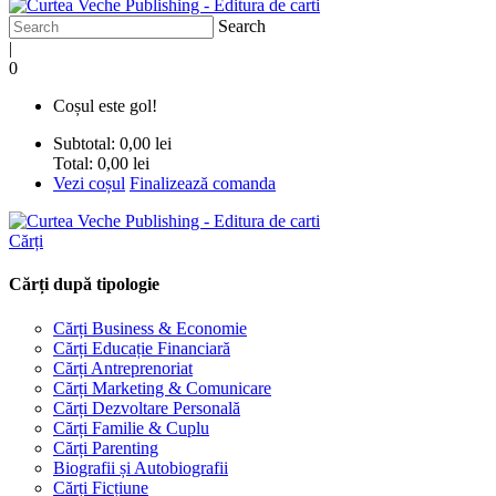
Search
|
0
Coșul este gol!
Subtotal:
0,00 lei
Total:
0,00 lei
Vezi coșul
Finalizează comanda
Cărți
Cărți după tipologie
Cărți Business & Economie
Cărți Educație Financiară
Cărți Antreprenoriat
Cărți Marketing & Comunicare
Cărți Dezvoltare Personală
Cărți Familie & Cuplu
Cărți Parenting
Biografii și Autobiografii
Cărți Ficțiune