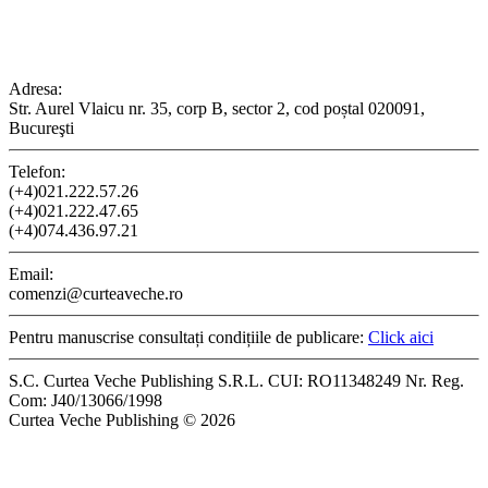
CONTACT
Adresa:
Str. Aurel Vlaicu nr. 35, corp B, sector 2, cod poștal 020091,
Bucureşti
Telefon:
(+4)021.222.57.26
(+4)021.222.47.65
(+4)074.436.97.21
Email:
comenzi@curteaveche.ro
Pentru manuscrise consultați condițiile de publicare:
Click aici
S.C. Curtea Veche Publishing S.R.L. CUI: RO11348249 Nr. Reg.
Com: J40/13066/1998
Curtea Veche Publishing © 2026