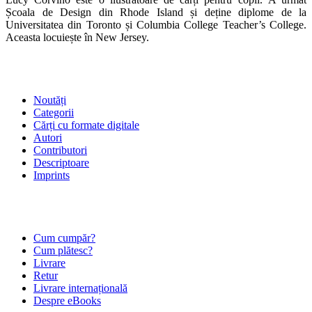
Școala de Design din Rhode Island și deține diplome de la
Universitatea din Toronto și Columbia College Teacher’s College.
Aceasta locuiește în New Jersey.
SHOP
Noutăți
Categorii
Cărți cu formate digitale
Autori
Contributori
Descriptoare
Imprints
ÎNTREBĂRI FRECVENTE
Cum cumpăr?
Cum plătesc?
Livrare
Retur
Livrare internațională
Despre eBooks