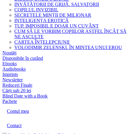
INVĂȚĂTORII DE GRIJĂ. SALVATORII
COPILUL INVIZIBIL
SECRETELE MINȚII DE MILIONAR
INTELIGENȚA EROTICĂ
ȚUP. IMPOSIBIL E DOAR UN CUVÂNT
CUM SĂ LE VORBIM COPIILOR ASTFEL ÎNCÂT SĂ
NE ASCULTE
CARTEA ÎNȚELEPCIUNII
VOLODIMIR ZELENSKI. ÎN MINTEA UNUI EROU
Noutăți
Disponibile în curând
Ebooks
Audiobooks
Imprints
Newsletter
Reduceri Finale
Cărți sub 20 lei
Blind Date with a Book
Pachete
Contul meu
Contact