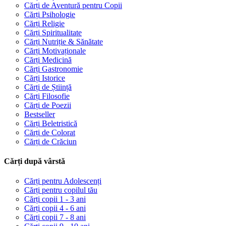
Cărți de Aventură pentru Copii
Cărți Psihologie
Cărți Religie
Cărți Spiritualitate
Cărți Nutriție & Sănătate
Cărți Motivaționale
Cărți Medicină
Cărți Gastronomie
Cărți Istorice
Cărți de Știință
Cărți Filosofie
Cărți de Poezii
Bestseller
Cărți Beletristică
Cărți de Colorat
Cărți de Crăciun
Cărți după vârstă
Cărți pentru Adolescenți
Cărți pentru copilul tău
Cărți copii 1 - 3 ani
Cărți copii 4 - 6 ani
Cărți copii 7 - 8 ani