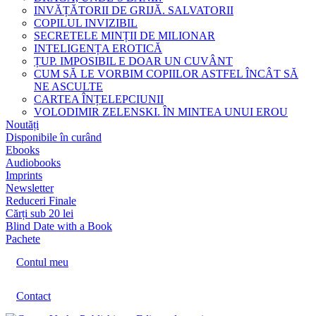
INVĂȚĂTORII DE GRIJĂ. SALVATORII
COPILUL INVIZIBIL
SECRETELE MINȚII DE MILIONAR
INTELIGENȚA EROTICĂ
ȚUP. IMPOSIBIL E DOAR UN CUVÂNT
CUM SĂ LE VORBIM COPIILOR ASTFEL ÎNCÂT SĂ
NE ASCULTE
CARTEA ÎNȚELEPCIUNII
VOLODIMIR ZELENSKI. ÎN MINTEA UNUI EROU
Noutăți
Disponibile în curând
Ebooks
Audiobooks
Imprints
Newsletter
Reduceri Finale
Cărți sub 20 lei
Blind Date with a Book
Pachete
Contul meu
Contact