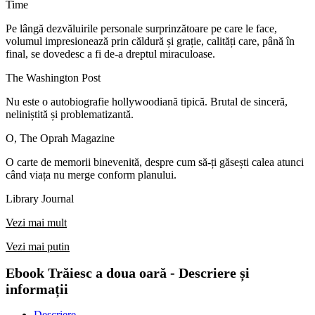
Time
Pe lângă dezvăluirile personale surprinzătoare pe care le face,
volumul impresionează prin căldură și grație, calități care, până în
final, se dovedesc a fi de-a dreptul miraculoase.
The Washington Post
Nu este o autobiografie hollywoodiană tipică. Brutal de sinceră,
neliniștită și problematizantă.
O, The Oprah Magazine
O carte de memorii binevenită, despre cum să-ți găsești calea atunci
când viața nu merge conform planului.
Library Journal
Vezi mai mult
Vezi mai putin
Ebook Trăiesc a doua oară - Descriere și
informații
Descriere