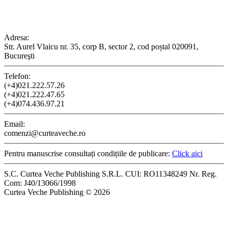
CONTACT
Adresa:
Str. Aurel Vlaicu nr. 35, corp B, sector 2, cod poștal 020091,
Bucureşti
Telefon:
(+4)021.222.57.26
(+4)021.222.47.65
(+4)074.436.97.21
Email:
comenzi@curteaveche.ro
Pentru manuscrise consultați condițiile de publicare:
Click aici
S.C. Curtea Veche Publishing S.R.L. CUI: RO11348249 Nr. Reg.
Com: J40/13066/1998
Curtea Veche Publishing © 2026