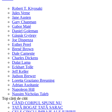
Robert T. Kiyosaki
Jules Verne
Jane Austen
Gary Chapman
Gabor Maté
Daniel Goleman
Gáspár György
Joe Dispenza
Esther Perel
Brené Brown
Dale Carnegie
Charles Dickens
Dalai Lama
Eckhart Tolle
Jeff Keller
Judson Brewer
Loretta Graziano Breuning
Adrian Asoltanie
Napoleon Hill
Nassim Nicholas Taleb
Top cărți de citit
CÂND CORPUL SPUNE NU
TATĂ BOGAT TATĂ SARAC
CELE CINCI LIMBAJE ALE IUBIRII