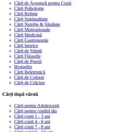
Cărți de Aventură pentru Copii
Cărți Psihologie
Cărți Religie
Cărți Spiritualitate
Cărți Nutriție & Sănătate
Cărți Motivaționale
Cărți Medicină
Cărți Gastronomie
Cărți Istorice
Cărți de Știință
Cărți Filosofie
Cărți de Poezii
Bestseller
Cărți Beletristică
Cărți de Colorat
Cărți de Crăciun
Cărți după vârstă
Cărți pentru Adolescenți
Cărți pentru copilul tău
Cărți copii 1 - 3 ani
Cărți copii 4 - 6 ani
Cărți copii 7 - 8 ani