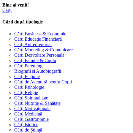
Bine ai venit!
Cărți
Cărți după tipologie
Cărți Business & Economie
Cărți Educație Financiară
Cărți Antreprenoriat
Cărți Marketing & Comunicare
Cărți Dezvoltare Personală
Cărți Familie & Cuplu
Cărți Parenting
Biografii și Autobiografii
Cărți Ficțiune
Cărți de Aventură pentru Copii
Cărți Psihologie
Cărți Religie
Cărți Spiritualitate
Cărți Nutriție & Sănătate
Cărți Motivaționale
Cărți Medicină
Cărți Gastronomie
Cărți Istorice
Cărți de Știință