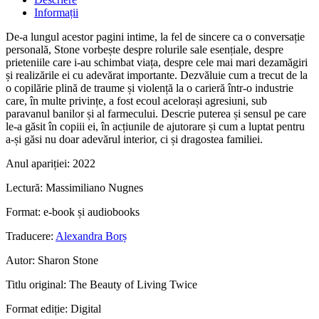
Informații
De-a lungul acestor pagini intime, la fel de sincere ca o conversație
personală, Stone vorbește despre rolurile sale esențiale, despre
prieteniile care i-au schimbat viața, despre cele mai mari dezamăgiri
și realizările ei cu adevărat importante. Dezvăluie cum a trecut de la
o copilărie plină de traume și violență la o carieră într-o industrie
care, în multe privințe, a fost ecoul acelorași agresiuni, sub
paravanul banilor și al farmecului. Descrie puterea și sensul pe care
le-a găsit în copiii ei, în acțiunile de ajutorare și cum a luptat pentru
a-și găsi nu doar adevărul interior, ci și dragostea familiei.
Anul apariției:
2022
Lectură:
Massimiliano Nugnes
Format:
e-book și audiobooks
Traducere:
Alexandra Borș
Autor:
Sharon Stone
Titlu original:
The Beauty of Living Twice
Format ediție:
Digital