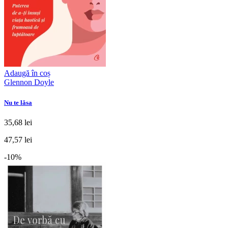
Adaugă în coș
Glennon Doyle
Nu te lăsa
35,68 lei
47,57 lei
-10%