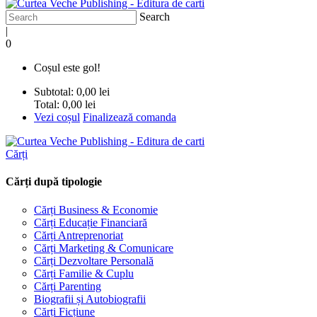
Search
|
0
Coșul este gol!
Subtotal:
0,00 lei
Total:
0,00 lei
Vezi coșul
Finalizează comanda
Cărți
Cărți după tipologie
Cărți Business & Economie
Cărți Educație Financiară
Cărți Antreprenoriat
Cărți Marketing & Comunicare
Cărți Dezvoltare Personală
Cărți Familie & Cuplu
Cărți Parenting
Biografii și Autobiografii
Cărți Ficțiune