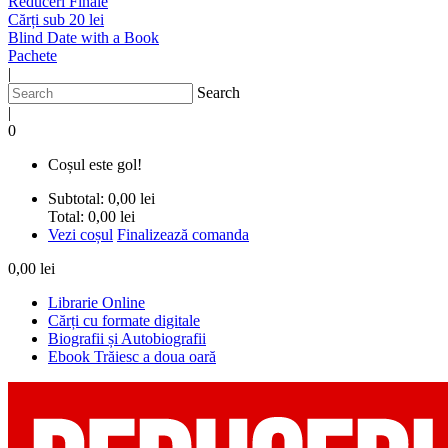
Reduceri Finale
Cărți sub 20 lei
Blind Date with a Book
Pachete
|
Search
|
0
Coșul este gol!
Subtotal:
0,00 lei
Total:
0,00 lei
Vezi coșul
Finalizează comanda
0,00 lei
Librarie Online
Cărți cu formate digitale
Biografii și Autobiografii
Ebook Trăiesc a doua oară