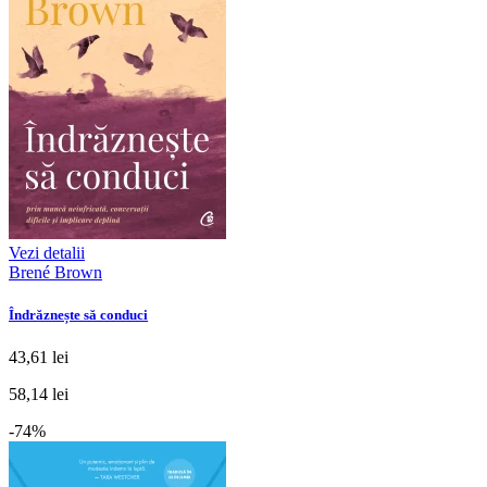
Vezi detalii
Brené Brown
Îndrăznește să conduci
43,61 lei
58,14 lei
-74%