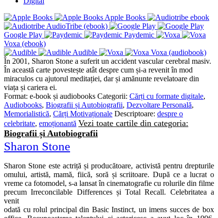
Digital
Apple Books
AudioTribe (ebook)
Google Play
Paydemic
Voxa (ebook)
Audible
Voxa (audiobook)
În 2001, Sharon Stone a suferit un accident vascular cerebral masiv.
În această carte povestește atât despre cum și-a revenit în mod
miraculos cu ajutorul meditației, dar și amănunte revelatoare din
viața și cariera ei.
Format:
e-book și audiobooks
Categorii:
Cărți cu formate digitale
,
Audiobooks
,
Biografii și Autobiografii
,
Dezvoltare Personală
,
Memorialistică
,
Cărți Motivaționale
Descriptoare:
despre o
Vezi toate cartile din categoria:
celebritate
,
emoționantă
Biografii și Autobiografii
Sharon Stone
Sharon Stone este actriță și producătoare, activistă pentru drepturile
omului, artistă, mamă, fiică, soră și scriitoare. După ce a lucrat o
vreme ca fotomodel, s-a lansat în cinematografie cu rolurile din filme
precum Irreconcilable Differences și Total Recall. Celebritatea a
venit
odată cu rolul principal din Basic Instinct, un imens succes de box