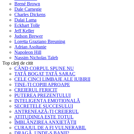
Brené Brown
Dale Carnegie
Charles Dickens
Dalai Lama
Eckhart Tolle
Jeff Keller
Judson Brewer
Loretta Graziano Breuning
Adrian Asoltanie
Napoleon Hill
Nassim Nicholas Taleb
Top cărți de citit
CÂND CORPUL SPUNE NU
TATĂ BOGAT TATĂ SARAC
CELE CINCI LIMBAJE ALE IUBIRII
ȚINE-ȚI COPIII APROAPE
CREIERUL FERICIT
PUTEREA PREZENTULUI
INTELIGENȚA EMOȚIONALĂ
SECRETELE SUCCESULUI
ANTRENEAZĂ-ȚI CREIERUL
ATITUDINEA ESTE TOTUL
ÎMBLÂNZIREA ANXIETĂȚII
CURAJUL DE A FI VULNERABIL
DRAGĂ, UNDE-S BANII?