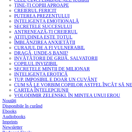
ȚINE-ȚI COPIII APROAPE
CREIERUL FERICIT
PUTEREA PREZENTULUI
INTELIGENȚA EMOȚIONALĂ
SECRETELE SUCCESULUI
ANTRENEAZĂ-ȚI CREIERUL
ATITUDINEA ESTE TOTUL
ÎMBLÂNZIREA ANXIETĂȚII
CURAJUL DE A FI VULNERABIL
DRAGĂ, UNDE-S BANII?
INVĂȚĂTORII DE GRIJĂ. SALVATORII
COPILUL INVIZIBIL
SECRETELE MINȚII DE MILIONAR
INTELIGENȚA EROTICĂ
ȚUP. IMPOSIBIL E DOAR UN CUVÂNT
CUM SĂ LE VORBIM COPIILOR ASTFEL ÎNCÂT SĂ N
CARTEA ÎNȚELEPCIUNII
VOLODIMIR ZELENSKI. ÎN MINTEA UNUI EROU
Noutăți
Disponibile în curând
Ebooks
Audiobooks
Imprints
Newsletter