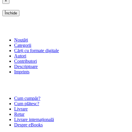
×
Închide
SHOP
Noutăți
Categorii
Cărți cu formate digitale
Autori
Contributori
Descriptoare
Imprints
ÎNTREBĂRI FRECVENTE
Cum cumpăr?
Cum plătesc?
Livrare
Retur
Livrare internațională
Despre eBooks