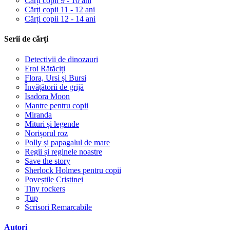
Cărți copii 9 - 10 ani
Cărți copii 11 - 12 ani
Cărți copii 12 - 14 ani
Serii de cărți
Detectivii de dinozauri
Eroi Rătăciți
Flora, Ursi și Bursi
Învățătorii de grijă
Isadora Moon
Mantre pentru copii
Miranda
Mituri și legende
Norișorul roz
Polly și papagalul de mare
Regii și reginele noastre
Save the story
Sherlock Holmes pentru copii
Poveștile Cristinei
Tiny rockers
Țup
Scrisori Remarcabile
Autori