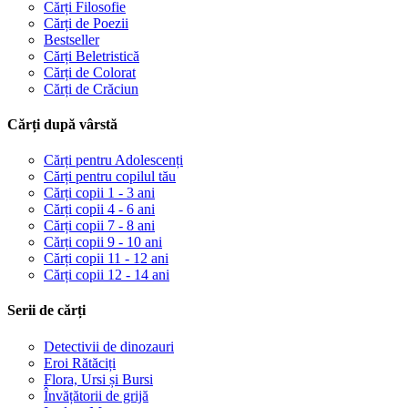
Cărți Filosofie
Cărți de Poezii
Bestseller
Cărți Beletristică
Cărți de Colorat
Cărți de Crăciun
Cărți după vârstă
Cărți pentru Adolescenți
Cărți pentru copilul tău
Cărți copii 1 - 3 ani
Cărți copii 4 - 6 ani
Cărți copii 7 - 8 ani
Cărți copii 9 - 10 ani
Cărți copii 11 - 12 ani
Cărți copii 12 - 14 ani
Serii de cărți
Detectivii de dinozauri
Eroi Rătăciți
Flora, Ursi și Bursi
Învățătorii de grijă