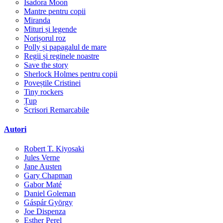
Isadora Moon
Mantre pentru copii
Miranda
Mituri și legende
Norișorul roz
Polly și papagalul de mare
Regii și reginele noastre
Save the story
Sherlock Holmes pentru copii
Poveștile Cristinei
Tiny rockers
Țup
Scrisori Remarcabile
Autori
Robert T. Kiyosaki
Jules Verne
Jane Austen
Gary Chapman
Gabor Maté
Daniel Goleman
Gáspár György
Joe Dispenza
Esther Perel