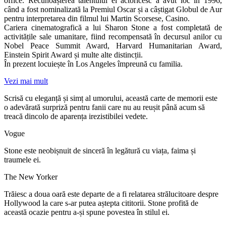
office. Recunoașterea talentului ei actoricesc a avut loc în 1996,
când a fost nominalizată la Premiul Oscar și a câștigat Globul de Aur
pentru interpretarea din filmul lui Martin Scorsese, Casino.
Cariera cinematografică a lui Sharon Stone a fost completată de
activitățile sale umanitare, fiind recompensată în decursul anilor cu
Nobel Peace Summit Award, Harvard Humanitarian Award,
Einstein Spirit Award și multe alte distincții.
În prezent locuiește în Los Angeles împreună cu familia.
Vezi mai mult
Scrisă cu eleganță și simț al umorului, această carte de memorii este
o adevărată surpriză pentru fanii care nu au reușit până acum să
treacă dincolo de aparența irezistibilei vedete.
Vogue
Stone este neobișnuit de sinceră în legătură cu viața, faima și
traumele ei.
The New Yorker
Trăiesc a doua oară este departe de a fi relatarea strălucitoare despre
Hollywood la care s-ar putea aștepta cititorii. Stone profită de
această ocazie pentru a-și spune povestea în stilul ei.