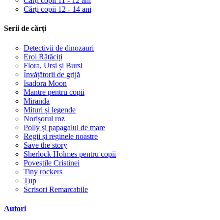
Cărți copii 11 - 12 ani
Cărți copii 12 - 14 ani
Serii de cărți
Detectivii de dinozauri
Eroi Rătăciți
Flora, Ursi și Bursi
Învățătorii de grijă
Isadora Moon
Mantre pentru copii
Miranda
Mituri și legende
Norișorul roz
Polly și papagalul de mare
Regii și reginele noastre
Save the story
Sherlock Holmes pentru copii
Poveștile Cristinei
Tiny rockers
Țup
Scrisori Remarcabile
Autori