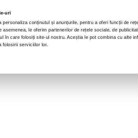
ie-uri
personaliza conținutul și anunțurile, pentru a oferi funcții de rețe
De asemenea, le oferim partenerilor de rețele sociale, de publicita
ul în care folosiți site-ul nostru. Aceștia le pot combina cu alte inf
olosirii serviciilor lor.