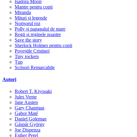
Isadora Moon
Mantre pentru copii
Miranda
Mituri și legende
Norișorul roz
Polly și papagalul de mare
Regii și reginele noastre
Save the story
Sherlock Holmes pentru copii
Poveștile Cristinei
Tiny rockers
Țup
Scrisori Remarcabile
Autori
Robert T. Kiyosaki
Jules Verne
Jane Austen
Gary Chapman
Gabor Maté
Daniel Goleman
Gáspár György
Joe Dispenza
Esther Perel