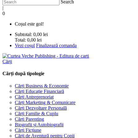
Search
|
0
Coșul este gol!
Subtotal:
0,00 lei
Total:
0,00 lei
Vezi coșul
Finalizează comanda
Cărți
Cărți după tipologie
Cărți Business & Economie
Cărți Educație Financiară
Cărți Antreprenoriat
Cărți Marketing & Comunicare
Cărți Dezvoltare Personală
Cărți Familie & Cuplu
Cărți Parenting
Biografii și Autobiografii
Cărți Ficțiune
Cărți de Aventură pentru Copii