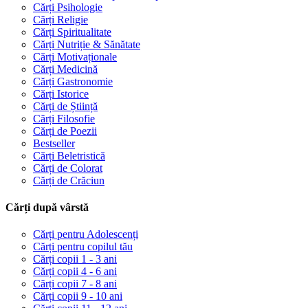
Cărți Psihologie
Cărți Religie
Cărți Spiritualitate
Cărți Nutriție & Sănătate
Cărți Motivaționale
Cărți Medicină
Cărți Gastronomie
Cărți Istorice
Cărți de Știință
Cărți Filosofie
Cărți de Poezii
Bestseller
Cărți Beletristică
Cărți de Colorat
Cărți de Crăciun
Cărți după vârstă
Cărți pentru Adolescenți
Cărți pentru copilul tău
Cărți copii 1 - 3 ani
Cărți copii 4 - 6 ani
Cărți copii 7 - 8 ani
Cărți copii 9 - 10 ani