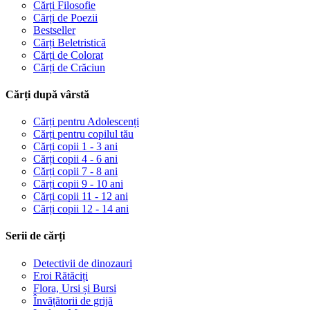
Cărți Filosofie
Cărți de Poezii
Bestseller
Cărți Beletristică
Cărți de Colorat
Cărți de Crăciun
Cărți după vârstă
Cărți pentru Adolescenți
Cărți pentru copilul tău
Cărți copii 1 - 3 ani
Cărți copii 4 - 6 ani
Cărți copii 7 - 8 ani
Cărți copii 9 - 10 ani
Cărți copii 11 - 12 ani
Cărți copii 12 - 14 ani
Serii de cărți
Detectivii de dinozauri
Eroi Rătăciți
Flora, Ursi și Bursi
Învățătorii de grijă