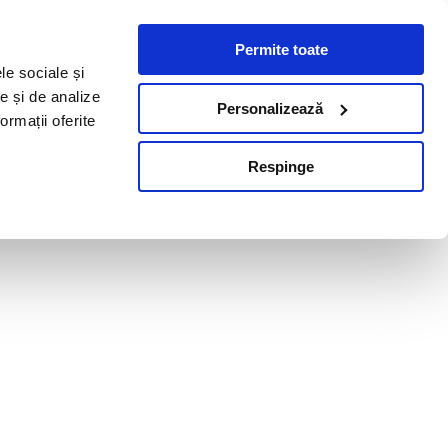
Permite toate
le sociale și
te și de analize
Personalizează
ormații oferite
Respinge