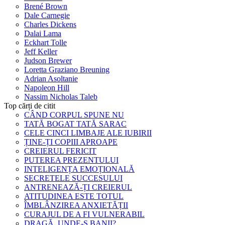
Brené Brown
Dale Carnegie
Charles Dickens
Dalai Lama
Eckhart Tolle
Jeff Keller
Judson Brewer
Loretta Graziano Breuning
Adrian Asoltanie
Napoleon Hill
Nassim Nicholas Taleb
Top cărți de citit
CÂND CORPUL SPUNE NU
TATĂ BOGAT TATĂ SARAC
CELE CINCI LIMBAJE ALE IUBIRII
ȚINE-ȚI COPIII APROAPE
CREIERUL FERICIT
PUTEREA PREZENTULUI
INTELIGENȚA EMOȚIONALĂ
SECRETELE SUCCESULUI
ANTRENEAZĂ-ȚI CREIERUL
ATITUDINEA ESTE TOTUL
ÎMBLÂNZIREA ANXIETĂȚII
CURAJUL DE A FI VULNERABIL
DRAGĂ, UNDE-S BANII?