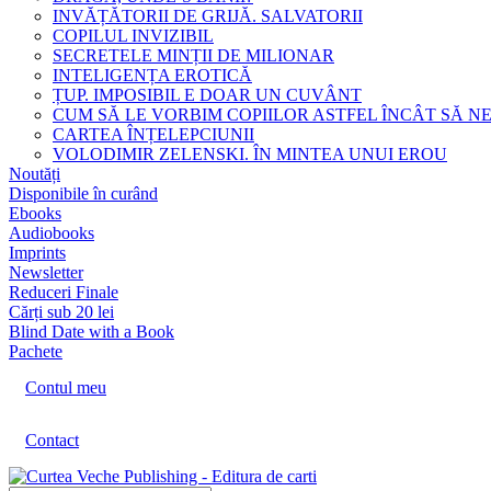
INVĂȚĂTORII DE GRIJĂ. SALVATORII
COPILUL INVIZIBIL
SECRETELE MINȚII DE MILIONAR
INTELIGENȚA EROTICĂ
ȚUP. IMPOSIBIL E DOAR UN CUVÂNT
CUM SĂ LE VORBIM COPIILOR ASTFEL ÎNCÂT SĂ N
CARTEA ÎNȚELEPCIUNII
VOLODIMIR ZELENSKI. ÎN MINTEA UNUI EROU
Noutăți
Disponibile în curând
Ebooks
Audiobooks
Imprints
Newsletter
Reduceri Finale
Cărți sub 20 lei
Blind Date with a Book
Pachete
Contul meu
Contact