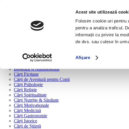
Bine ai venit!
Cărți
Acest site utilizează cook
Folosim cookie-uri pentru a 
Cărți după tipologie
pentru a analiza traficul. 
Cărți Business & Economie
informații cu privire la mod
Cărți Educație Financiară
de dvs. sau culese în urma f
Cărți Antreprenoriat
Cărți Marketing & Comunicare
Cărți Dezvoltare Personală
Afişare
Cărți Familie & Cuplu
Cărți Parenting
Biografii și Autobiografii
Cărți Ficțiune
Cărți de Aventură pentru Copii
Cărți Psihologie
Cărți Religie
Cărți Spiritualitate
Cărți Nutriție & Sănătate
Cărți Motivaționale
Cărți Medicină
Cărți Gastronomie
Cărți Istorice
Cărți de Știință