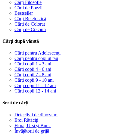
Cărți Filosofie
Cărți de Poezii
Bestseller
Cărți Beletristică
Cărți de Colorat
Cărți de Crăciun
Cărți după vârstă
Cărți pentru Adolescenți
Cărți pentru copilul tău
Cărți copii 1 - 3 ani
Cărți copii 4 - 6 ani
Cărți copii 7 - 8 ani
Cărți copii 9 - 10 ani
Cărți copii 11 - 12 ani
Cărți copii 12 - 14 ani
Serii de cărți
Detectivii de dinozauri
Eroi Rătăciți
Flora, Ursi și Bursi
Învățătorii de grijă