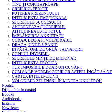
ȚINE-ȚI COPIII APROAPE
CREIERUL FERICIT
PUTEREA PREZENTULUI
INTELIGENȚA EMOȚIONALĂ
SECRETELE SUCCESULUI
ANTRENEAZĂ-ȚI CREIERUL
ATITUDINEA ESTE TOTUL
ÎMBLÂNZIREA ANXIETĂȚII
CURAJUL DE A FI VULNERABIL
DRAGĂ, UNDE-S BANII?
INVĂȚĂTORII DE GRIJĂ. SALVATORII
COPILUL INVIZIBIL
SECRETELE MINȚII DE MILIONAR
INTELIGENȚA EROTICĂ
ȚUP. IMPOSIBIL E DOAR UN CUVÂNT
CUM SĂ LE VORBIM COPIILOR ASTFEL ÎNCÂT SĂ N
CARTEA ÎNȚELEPCIUNII
VOLODIMIR ZELENSKI. ÎN MINTEA UNUI EROU
Noutăți
Disponibile în curând
Ebooks
Audiobooks
Imprints
Newsletter