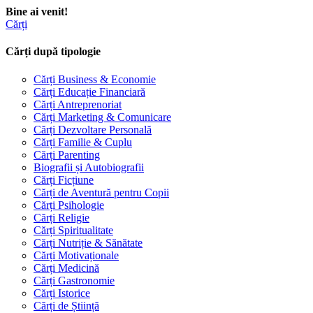
Bine ai venit!
Cărți
Cărți după tipologie
Cărți Business & Economie
Cărți Educație Financiară
Cărți Antreprenoriat
Cărți Marketing & Comunicare
Cărți Dezvoltare Personală
Cărți Familie & Cuplu
Cărți Parenting
Biografii și Autobiografii
Cărți Ficțiune
Cărți de Aventură pentru Copii
Cărți Psihologie
Cărți Religie
Cărți Spiritualitate
Cărți Nutriție & Sănătate
Cărți Motivaționale
Cărți Medicină
Cărți Gastronomie
Cărți Istorice
Cărți de Știință