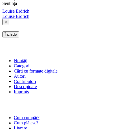
Sentința
Louise Erdrich
Louise Erdrich
×
Închide
SHOP
Noutăți
Categorii
Cărți cu formate digitale
Autori
Contributori
Descriptoare
Imprints
ÎNTREBĂRI FRECVENTE
Cum cumpăr?
Cum plătesc?
Livrare