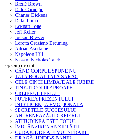
Brené Brown
Dale Carnegie
Charles Dickens
Dalai Lama
Eckhart Tolle
Jeff Keller
Judson Brewer
Loretta Graziano Breuning
Adrian Asoltanie
Napoleon Hill
Nassim Nicholas Taleb
Top cărți de citit
CÂND CORPUL SPUNE NU
TATĂ BOGAT TATĂ SARAC
CELE CINCI LIMBAJE ALE IUBIRII
ȚINE-ȚI COPIII APROAPE
CREIERUL FERICIT
PUTEREA PREZENTULUI
INTELIGENȚA EMOȚIONALĂ
SECRETELE SUCCESULUI
ANTRENEAZĂ-ȚI CREIERUL
ATITUDINEA ESTE TOTUL
ÎMBLÂNZIREA ANXIETĂȚII
CURAJUL DE A FI VULNERABIL
DRAGĂ, UNDE-S BANII?