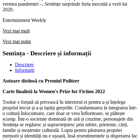
vremea pandemiei –,
Sentința
surprinde furia mocnită a verii lui
2020.
Entertainment Weekly
Vezi mai mult
Vezi mai putin
Sentința - Descriere și informații
Descriere
Informații
Autoare distinsă cu Premiul Pulitzer
Carte finalistă la Women's Prize for Fiction 2022
Tookie e forțată să privească în interiorul ei pentru a-și înțelege
propriul trecut și a-și ispăși greșelile. Condamnarea la integrarea într-
o cultură înlocuitoare, care doar se vrea înfloritoare, se plătește
scump. Într-o societate dominată de ură și cruzime, personajele din
Sentința se regăsesc și supraviețuiesc prin iubire, prietenie, cărți,
familie și moștenire culturală. Lupta pentru păstrarea propriei
memorii și identități nu e ușoară, însă resentimentele și disperarea fac