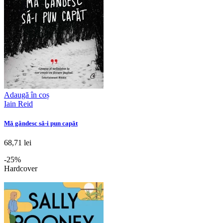
Adaugă în coș
Iain Reid
Mă gândesc să-i pun capăt
68,71 lei
-25%
Hardcover