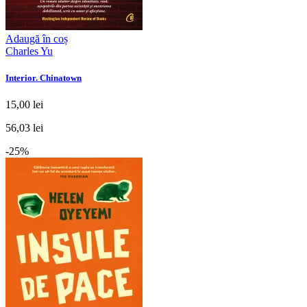
Adaugă în coș
Charles Yu
Interior. Chinatown
15,00 lei
56,03 lei
-25%