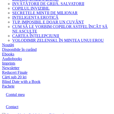
INVĂȚĂTORII DE GRIJĂ. SALVATORII
COPILUL INVIZIBIL
SECRETELE MINȚII DE MILIONAR
INTELIGENȚA EROTICĂ
ȚUP. IMPOSIBIL E DOAR UN CUVÂNT
CUM SĂ LE VORBIM COPIILOR ASTFEL ÎNCÂT SĂ
NE ASCULTE
CARTEA ÎNȚELEPCIUNII
VOLODIMIR ZELENSKI. ÎN MINTEA UNUI EROU
Noutăți
Disponibile în curând
Ebooks
Audiobooks
Imprints
Newsletter
Reduceri Finale
Cărți sub 20 lei
Blind Date with a Book
Pachete
Contul meu
Contact