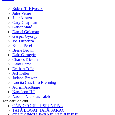
Robert T. Kiyosaki
Jules Verne
Jane Austen
Gary Chapman
Gabor Maté
Daniel Goleman
Gáspár György
Joe Dispenza
Esther Perel
Brené Brown
Dale Carnegie
Charles Dickens
Dalai Lama
Eckhart Tolle
Jeff Keller
Judson Brewer
Loretta Graziano Breuning
Adrian Asoltanie
Napoleon Hill
Nassim Nicholas Taleb
Top cărți de citit
CÂND CORPUL SPUNE NU
TATĂ BOGAT TATĂ SARAC
CELE CINCI LIMBAJE ALE IUBIRII