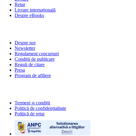
Retur
Livrare internațională
Despre eBooks
DESPRE NOI
Despre noi
Newsletter
Regulament concursuri
Condiții de publicare
Reguli de citare
Presa
Program de afiliere
POLITICI
Termeni și condiții
Politică de confidențialitate
Politică de retur