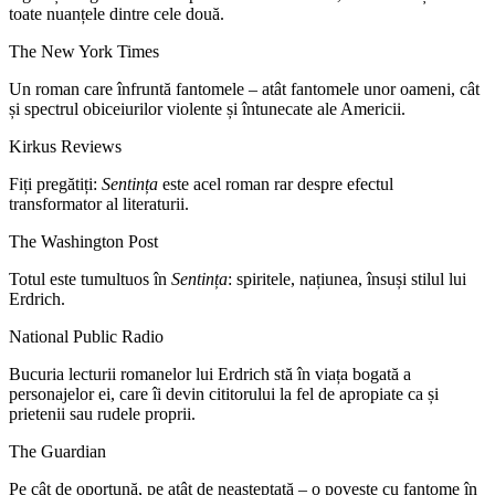
toate nuanțele dintre cele două.
The New York Times
Un roman care înfruntă fantomele – atât fantomele unor oameni, cât
și spectrul obiceiurilor violente și întunecate ale Americii.
Kirkus Reviews
Fiți pregătiți:
Sentința
este acel roman rar despre efectul
transformator al literaturii.
The Washington Post
Totul este tumultuos în
Sentința
: spiritele, națiunea, însuși stilul lui
Erdrich.
National Public Radio
Bucuria lecturii romanelor lui Erdrich stă în viața bogată a
personajelor ei, care îi devin cititorului la fel de apropiate ca și
prietenii sau rudele proprii.
The Guardian
Pe cât de oportună, pe atât de neașteptată – o poveste cu fantome în