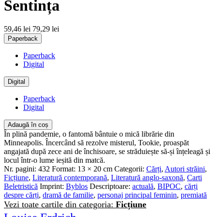
Sentința
59,46 lei
79,29 lei
Paperback
Paperback
Digital
Digital
Paperback
Digital
Adaugă în coș
În plină pandemie, o fantomă bântuie o mică librărie din
Minneapolis. Încercând să rezolve misterul, Tookie, proaspăt
angajată după zece ani de închisoare, se străduiește să-și înțeleagă și
locul într-o lume ieșită din matcă.
Nr. pagini:
432
Format:
13 × 20 cm
Categorii:
Cărți
,
Autori străini
,
Ficțiune
,
Literatură contemporană
,
Literatură anglo-saxonă
,
Carti
Beletristică
Imprint:
Byblos
Descriptoare:
actuală
,
BIPOC
,
cărți
despre cărți
,
dramă de familie
,
personaj principal feminin
,
premiată
Vezi toate cartile din categoria:
Ficțiune