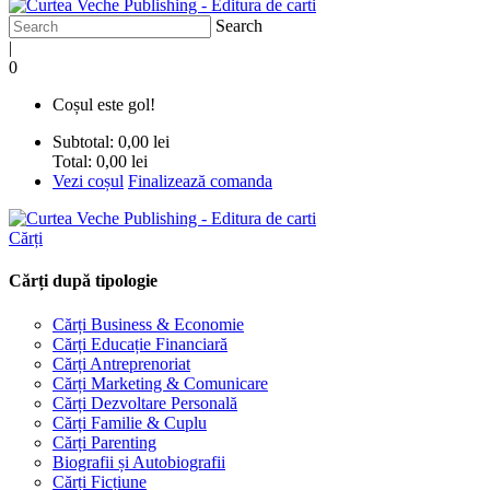
Search
|
0
Coșul este gol!
Subtotal:
0,00 lei
Total:
0,00 lei
Vezi coșul
Finalizează comanda
Cărți
Cărți după tipologie
Cărți Business & Economie
Cărți Educație Financiară
Cărți Antreprenoriat
Cărți Marketing & Comunicare
Cărți Dezvoltare Personală
Cărți Familie & Cuplu
Cărți Parenting
Biografii și Autobiografii
Cărți Ficțiune