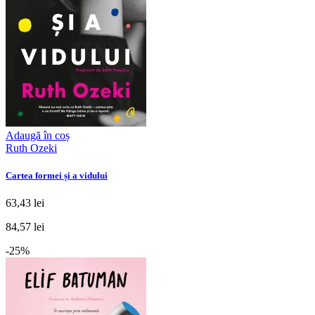
Adaugă în coș
Ruth Ozeki
Cartea formei și a vidului
63,43 lei
84,57 lei
-25%