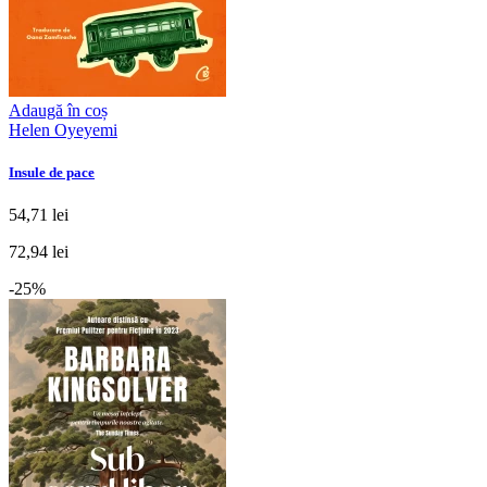
Adaugă în coș
Helen Oyeyemi
Insule de pace
54,71 lei
72,94 lei
-25%