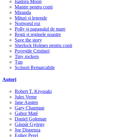
Isadora Moon
Mantre pentru copii
Miranda
Mituri și legende
Norișorul roz
Polly și papagalul de mare
Regii și reginele noastre
Save the story
Sherlock Holmes pentru copii
Poveștile Cristinei
Tiny rockers
Țup
Scrisori Remarcabile
Autori
Robert T. Kiyosaki
Jules Verne
Jane Austen
Gary Chapman
Gabor Maté
Daniel Goleman
Gáspár György
Joe Dispenza
Esther Perel