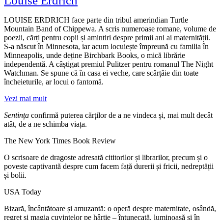
Louise Erdrich
LOUISE ERDRICH face parte din tribul amerindian Turtle
Mountain Band of Chippewa. A scris numeroase romane, volume de
poezii, cărți pentru copii și amintiri despre primii ani ai maternității.
S-a născut în Minnesota, iar acum locuiește împreună cu familia în
Minneapolis, unde deține Birchbark Books, o mică librărie
independentă. A câștigat premiul Pulitzer pentru romanul The Night
Watchman. Se spune că în casa ei veche, care scârțâie din toate
încheieturile, ar locui o fantomă.
Vezi mai mult
Sentința
confirmă puterea cărților de a ne vindeca și, mai mult decât
atât, de a ne schimba viața.
The New York Times Book Review
O scrisoare de dragoste adresată cititorilor și librarilor, precum și o
poveste captivantă despre cum facem față durerii și fricii, nedreptății
și bolii.
USA Today
Bizară, încântătoare și amuzantă: o operă despre maternitate, osândă,
regret și magia cuvintelor pe hârtie – întunecată, luminoasă și în