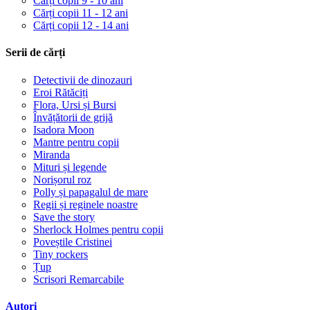
Cărți copii 9 - 10 ani
Cărți copii 11 - 12 ani
Cărți copii 12 - 14 ani
Serii de cărți
Detectivii de dinozauri
Eroi Rătăciți
Flora, Ursi și Bursi
Învățătorii de grijă
Isadora Moon
Mantre pentru copii
Miranda
Mituri și legende
Norișorul roz
Polly și papagalul de mare
Regii și reginele noastre
Save the story
Sherlock Holmes pentru copii
Poveștile Cristinei
Tiny rockers
Țup
Scrisori Remarcabile
Autori