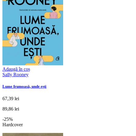
Adaugă în coș
Sally Rooney
Lume frumoasă, unde ești
67,39 lei
89,86 lei
-25%
Hardcover