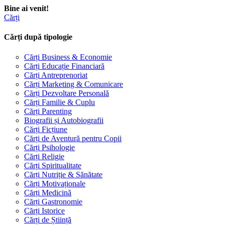
Bine ai venit!
Cărți
Cărți după tipologie
Cărți Business & Economie
Cărți Educație Financiară
Cărți Antreprenoriat
Cărți Marketing & Comunicare
Cărți Dezvoltare Personală
Cărți Familie & Cuplu
Cărți Parenting
Biografii și Autobiografii
Cărți Ficțiune
Cărți de Aventură pentru Copii
Cărți Psihologie
Cărți Religie
Cărți Spiritualitate
Cărți Nutriție & Sănătate
Cărți Motivaționale
Cărți Medicină
Cărți Gastronomie
Cărți Istorice
Cărți de Știință