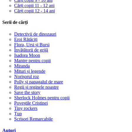
Cărți copii 9 - 10 ani
Cărți copii 11 - 12 ani
Cărți copii 12 - 14 ani
Serii de cărți
Detectivii de dinozauri
Eroi Rătăciți
Flora, Ursi și Bursi
Învățătorii de grijă
Isadora Moon
Mantre pentru copii
Miranda
Mituri și legende
Norișorul roz
Polly și papagalul de mare
Regii și reginele noastre
Save the story
Sherlock Holmes pentru copii
Poveștile Cristinei
Tiny rockers
Țup
Scrisori Remarcabile
Autori