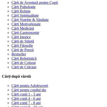
Cărți de Aventură pentru Copii
Cărți Psihologie
Cărți Religie
Cărți Spiritualitate
Cărți Nutriție & Sănătate
Cărți Motivaționale
Cărți Medicină
Cărți Gastronomie
Cărți Istorice
Cărți de Știință
Cărți Filosofie
Cărți de Poezii
Bestseller
Cărți Beletristică
Cărți de Colorat
Cărți de Crăciun
Cărți după vârstă
Cărți pentru Adolescenți
Cărți pentru copilul tău
Cărți copii 1 - 3 ani
Cărți copii 4 - 6 ani
Cărți copii 7 - 8 ani