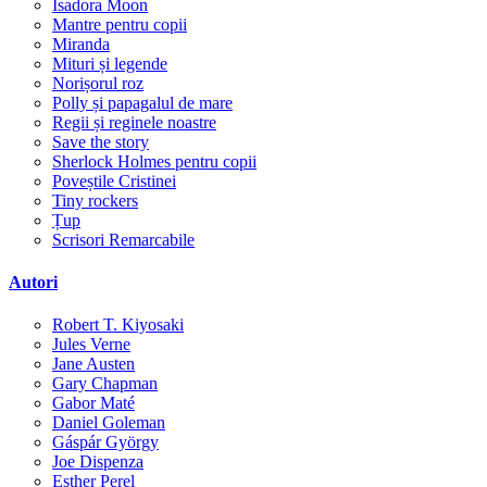
Isadora Moon
Mantre pentru copii
Miranda
Mituri și legende
Norișorul roz
Polly și papagalul de mare
Regii și reginele noastre
Save the story
Sherlock Holmes pentru copii
Poveștile Cristinei
Tiny rockers
Țup
Scrisori Remarcabile
Autori
Robert T. Kiyosaki
Jules Verne
Jane Austen
Gary Chapman
Gabor Maté
Daniel Goleman
Gáspár György
Joe Dispenza
Esther Perel