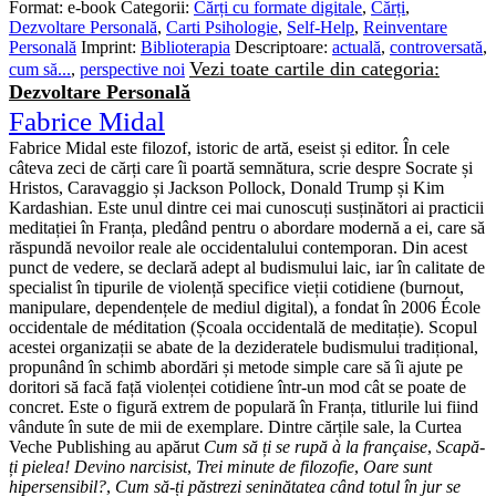
Format:
e-book
Categorii:
Cărți cu formate digitale
,
Cărți
,
Dezvoltare Personală
,
Carti Psihologie
,
Self-Help
,
Reinventare
Personală
Imprint:
Biblioterapia
Descriptoare:
actuală
,
controversată
,
Vezi toate cartile din categoria:
cum să...
,
perspective noi
Dezvoltare Personală
Fabrice Midal
Fabrice Midal este filozof, istoric de artă, eseist și editor. În cele
câteva zeci de cărți care îi poartă semnătura, scrie despre Socrate și
Hristos, Caravaggio și Jackson Pollock, Donald Trump și Kim
Kardashian. Este unul dintre cei mai cunoscuți susținători ai practicii
meditației în Franța, pledând pentru o abordare modernă a ei, care să
răspundă nevoilor reale ale occidentalului contemporan. Din acest
punct de vedere, se declară adept al budismului laic, iar în calitate de
specialist în tipurile de violență specifice vieții cotidiene (burnout,
manipulare, dependențele de mediul digital), a fondat în 2006 École
occidentale de méditation (Școala occidentală de meditație). Scopul
acestei organizații se abate de la dezideratele budismului tradițional,
propunând în schimb abordări și metode simple care să îi ajute pe
doritori să facă față violenței cotidiene într-un mod cât se poate de
concret. Este o figură extrem de populară în Franța, titlurile lui fiind
vândute în sute de mii de exemplare. Dintre cărțile sale, la Curtea
Veche Publishing au apărut
Cum să ți se rupă à la française
,
Scapă-
ți pielea! Devino narcisist
,
Trei minute de filozofie
,
Oare sunt
hipersensibil?
,
Cum să-ți păstrezi seninătatea când totul în jur se