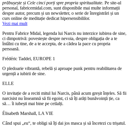
prăbușește
și
Cele cinci porți spre propria spiritualitate
. Pe site-ul
personal, fabricemidal.com, sunt disponibile mai multe informații
despre autor, precum și un newsletter, o serie de înregistrări și un
curs online de meditație dedicat hipersensibililor.
Vezi mai mult
Pentru Fabrice Midal, legenda lui Narcis nu interzice iubirea de sine,
ci dimpotrivă: povestește despre nevoia, despre obligația de a te
întâlni cu tine, de a te accepta, de a cădea la pace cu propria
persoană.
Frédéric Taddeï, EUROPE 1
O pledoarie vibrantă, rebelă și aproape punk pentru reabilitarea de
urgență a iubirii de sine.
ELLE
O invitație de a reciti mitul lui Narcis, până acum greșit înțeles. Să fii
narcisist nu înseamnă să fii egoist, ci să îți arăți bunăvoință ție, ca
să… îi iubești mai bine pe ceilalți.
Élisabeth Marshall, LA VIE
Când spui „eu“, te obligi să îți dai jos masca și să încetezi cu trișatul.