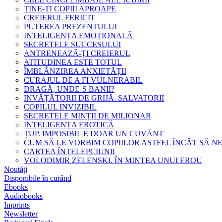
ȚINE-ȚI COPIII APROAPE
CREIERUL FERICIT
PUTEREA PREZENTULUI
INTELIGENȚA EMOȚIONALĂ
SECRETELE SUCCESULUI
ANTRENEAZĂ-ȚI CREIERUL
ATITUDINEA ESTE TOTUL
ÎMBLÂNZIREA ANXIETĂȚII
CURAJUL DE A FI VULNERABIL
DRAGĂ, UNDE-S BANII?
INVĂȚĂTORII DE GRIJĂ. SALVATORII
COPILUL INVIZIBIL
SECRETELE MINȚII DE MILIONAR
INTELIGENȚA EROTICĂ
ȚUP. IMPOSIBIL E DOAR UN CUVÂNT
CUM SĂ LE VORBIM COPIILOR ASTFEL ÎNCÂT SĂ N
CARTEA ÎNȚELEPCIUNII
VOLODIMIR ZELENSKI. ÎN MINTEA UNUI EROU
Noutăți
Disponibile în curând
Ebooks
Audiobooks
Imprints
Newsletter