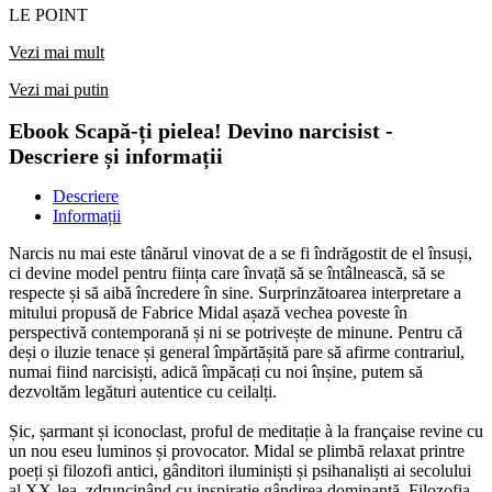
LE POINT
Vezi mai mult
Vezi mai putin
Ebook Scapă-ți pielea! Devino narcisist -
Descriere și informații
Descriere
Informații
Narcis nu mai este tânărul vinovat de a se fi îndrăgostit de el însuși,
ci devine model pentru ființa care învață să se întâlnească, să se
respecte și să aibă încredere în sine. Surprinzătoarea interpretare a
mitului propusă de Fabrice Midal așază vechea poveste în
perspectivă contemporană și ni se potrivește de minune. Pentru că
deși o iluzie tenace și general împărtășită pare să afirme contrariul,
numai fiind narcisiști, adică împăcați cu noi înșine, putem să
dezvoltăm legături autentice cu ceilalți.
Șic, șarmant și iconoclast, proful de meditație à la française revine cu
un nou eseu luminos și provocator. Midal se plimbă relaxat printre
poeți și filozofi antici, gânditori iluminiști și psihanaliști ai secolului
al XX-lea, zdruncinând cu inspirație gândirea dominantă. Filozofia