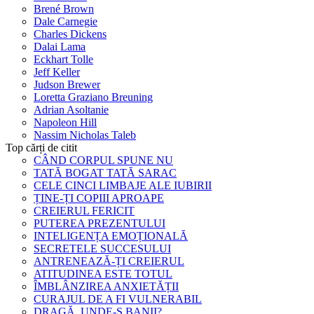
Brené Brown
Dale Carnegie
Charles Dickens
Dalai Lama
Eckhart Tolle
Jeff Keller
Judson Brewer
Loretta Graziano Breuning
Adrian Asoltanie
Napoleon Hill
Nassim Nicholas Taleb
Top cărți de citit
CÂND CORPUL SPUNE NU
TATĂ BOGAT TATĂ SARAC
CELE CINCI LIMBAJE ALE IUBIRII
ȚINE-ȚI COPIII APROAPE
CREIERUL FERICIT
PUTEREA PREZENTULUI
INTELIGENȚA EMOȚIONALĂ
SECRETELE SUCCESULUI
ANTRENEAZĂ-ȚI CREIERUL
ATITUDINEA ESTE TOTUL
ÎMBLÂNZIREA ANXIETĂȚII
CURAJUL DE A FI VULNERABIL
DRAGĂ, UNDE-S BANII?