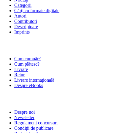
Categorii
Cărți cu formate digitale
Autori
Contributori
Descriptoare
Imprints
ÎNTREBĂRI FRECVENTE
Cum cumpăr?
Cum plătesc?
Livrare
Retur
Livrare internațională
Despre eBooks
DESPRE NOI
Despre noi
Newsletter
Regulament concursuri
Condiții de publicare