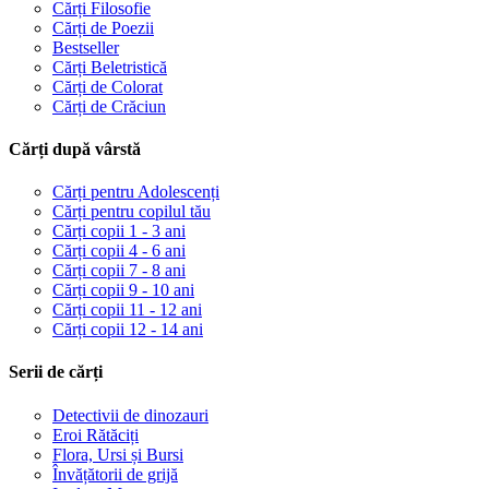
Cărți Filosofie
Cărți de Poezii
Bestseller
Cărți Beletristică
Cărți de Colorat
Cărți de Crăciun
Cărți după vârstă
Cărți pentru Adolescenți
Cărți pentru copilul tău
Cărți copii 1 - 3 ani
Cărți copii 4 - 6 ani
Cărți copii 7 - 8 ani
Cărți copii 9 - 10 ani
Cărți copii 11 - 12 ani
Cărți copii 12 - 14 ani
Serii de cărți
Detectivii de dinozauri
Eroi Rătăciți
Flora, Ursi și Bursi
Învățătorii de grijă