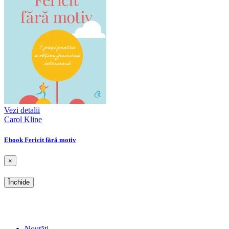
Vezi detalii
Carol Kline
Ebook Fericit fără motiv
×
Închide
SHOP
Noutăți