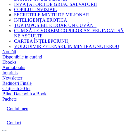
INVĂȚĂTORII DE GRIJĂ. SALVATORII
COPILUL INVIZIBIL
SECRETELE MINȚII DE MILIONAR
INTELIGENȚA EROTICĂ
ȚUP. IMPOSIBIL E DOAR UN CUVÂNT
CUM SĂ LE VORBIM COPIILOR ASTFEL ÎNCÂT SĂ
NE ASCULTE
CARTEA ÎNȚELEPCIUNII
VOLODIMIR ZELENSKI. ÎN MINTEA UNUI EROU
Noutăți
Disponibile în curând
Ebooks
Audiobooks
Imprints
Newsletter
Reduceri Finale
Cărți sub 20 lei
Blind Date with a Book
Pachete
Contul meu
Contact