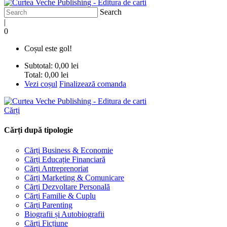
Search
|
0
Coșul este gol!
Subtotal:
0,00 lei
Total:
0,00 lei
Vezi coșul
Finalizează comanda
Cărți
Cărți după tipologie
Cărți Business & Economie
Cărți Educație Financiară
Cărți Antreprenoriat
Cărți Marketing & Comunicare
Cărți Dezvoltare Personală
Cărți Familie & Cuplu
Cărți Parenting
Biografii și Autobiografii
Cărți Ficțiune