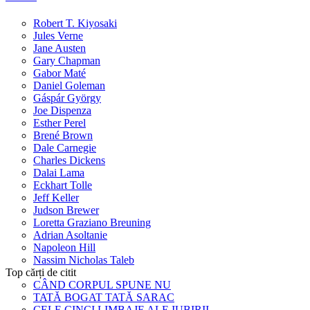
Robert T. Kiyosaki
Jules Verne
Jane Austen
Gary Chapman
Gabor Maté
Daniel Goleman
Gáspár György
Joe Dispenza
Esther Perel
Brené Brown
Dale Carnegie
Charles Dickens
Dalai Lama
Eckhart Tolle
Jeff Keller
Judson Brewer
Loretta Graziano Breuning
Adrian Asoltanie
Napoleon Hill
Nassim Nicholas Taleb
Top cărți de citit
CÂND CORPUL SPUNE NU
TATĂ BOGAT TATĂ SARAC
CELE CINCI LIMBAJE ALE IUBIRII