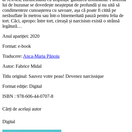
lui de buzunar se dovedește neașteptat de profundă și nu uită să
condimenteze cunoașterea cu savoare, așa că poate fi citită pe
nerăsuflate în metrou sau într-o binemeritată pauză pentru felia de
tort. Căci, apropo: între tort, cireașă și narcisism există o strânsă
legătură…
Anul apariției:
2020
Format:
e-book
Traducere:
Anca-Maria Pănoiu
Autor:
Fabrice Midal
Titlu original:
Sauvez votre peau! Devenez narcissique
Format ediție:
Digital
ISBN :
978-606-44-0707-8
Cărți de același autor
Digital