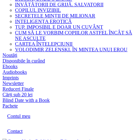
INVĂȚĂTORII DE GRIJĂ. SALVATORII
COPILUL INVIZIBIL
SECRETELE MINȚII DE MILIONAR
INTELIGENȚA EROTICĂ
ȚUP. IMPOSIBIL E DOAR UN CUVÂNT
CUM SĂ LE VORBIM COPIILOR ASTFEL ÎNCÂT SĂ
NE ASCULTE
CARTEA ÎNȚELEPCIUNII
VOLODIMIR ZELENSKI. ÎN MINTEA UNUI EROU
Noutăți
Disponibile în curând
Ebooks
Audiobooks
Imprints
Newsletter
Reduceri Finale
Cărți sub 20 lei
Blind Date with a Book
Pachete
Contul meu
Contact