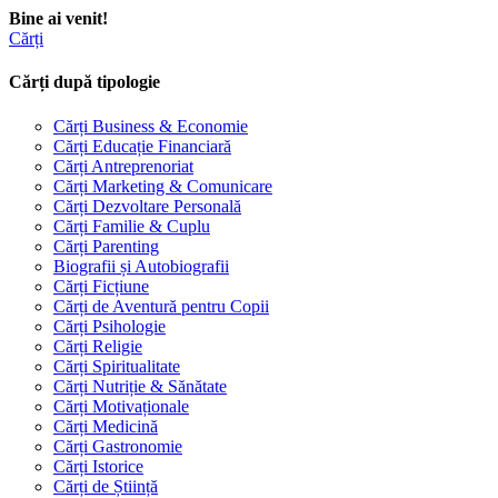
Bine ai venit!
Cărți
Cărți după tipologie
Cărți Business & Economie
Cărți Educație Financiară
Cărți Antreprenoriat
Cărți Marketing & Comunicare
Cărți Dezvoltare Personală
Cărți Familie & Cuplu
Cărți Parenting
Biografii și Autobiografii
Cărți Ficțiune
Cărți de Aventură pentru Copii
Cărți Psihologie
Cărți Religie
Cărți Spiritualitate
Cărți Nutriție & Sănătate
Cărți Motivaționale
Cărți Medicină
Cărți Gastronomie
Cărți Istorice
Cărți de Știință