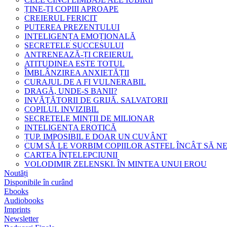
ȚINE-ȚI COPIII APROAPE
CREIERUL FERICIT
PUTEREA PREZENTULUI
INTELIGENȚA EMOȚIONALĂ
SECRETELE SUCCESULUI
ANTRENEAZĂ-ȚI CREIERUL
ATITUDINEA ESTE TOTUL
ÎMBLÂNZIREA ANXIETĂȚII
CURAJUL DE A FI VULNERABIL
DRAGĂ, UNDE-S BANII?
INVĂȚĂTORII DE GRIJĂ. SALVATORII
COPILUL INVIZIBIL
SECRETELE MINȚII DE MILIONAR
INTELIGENȚA EROTICĂ
ȚUP. IMPOSIBIL E DOAR UN CUVÂNT
CUM SĂ LE VORBIM COPIILOR ASTFEL ÎNCÂT SĂ N
CARTEA ÎNȚELEPCIUNII
VOLODIMIR ZELENSKI. ÎN MINTEA UNUI EROU
Noutăți
Disponibile în curând
Ebooks
Audiobooks
Imprints
Newsletter