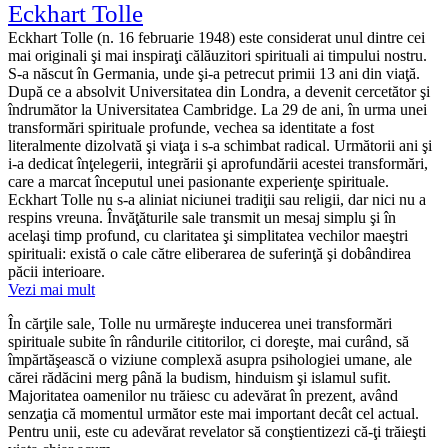
Eckhart Tolle
Eckhart Tolle (n. 16 februarie 1948) este considerat unul dintre cei
mai originali şi mai inspiraţi călăuzitori spirituali ai timpului nostru.
S‑a născut în Germania, unde şi‑a petrecut primii 13 ani din viaţă.
După ce a absolvit Universitatea din Londra, a devenit cercetător şi
îndrumător la Universitatea Cambridge. La 29 de ani, în urma unei
transformări spirituale profunde, vechea sa identitate a fost
literalmente dizolvată şi viaţa i s‑a schimbat radical. Următorii ani şi
i‑a dedicat înţelegerii, integrării şi aprofundării acestei transformări,
care a marcat începutul unei pasionante experienţe spirituale.
Eckhart Tolle nu s‑a aliniat niciunei tradiţii sau religii, dar nici nu a
respins vreuna. Învăţăturile sale transmit un mesaj simplu şi în
acelaşi timp profund, cu claritatea şi simplitatea vechilor maeştri
spirituali: există o cale către eliberarea de suferinţă şi dobândirea
păcii interioare.
Vezi mai mult
În cărţile sale, Tolle nu urmăreşte inducerea unei transformări
spirituale subite în rândurile cititorilor, ci doreşte, mai curând, să
împărtăşească o viziune complexă asupra psihologiei umane, ale
cărei rădăcini merg până la budism, hinduism şi islamul sufit.
Majoritatea oamenilor nu trăiesc cu adevărat în prezent, având
senzaţia că momentul următor este mai important decât cel actual.
Pentru unii, este cu adevărat revelator să conştientizezi că-ţi trăieşti