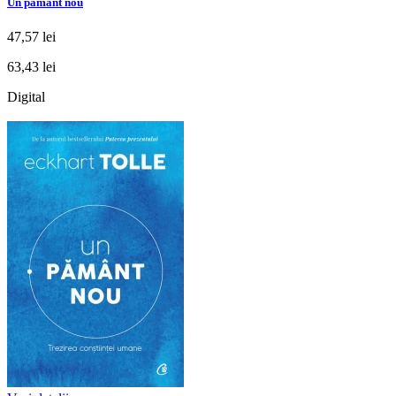
Un pământ nou
47,57 lei
63,43 lei
Digital