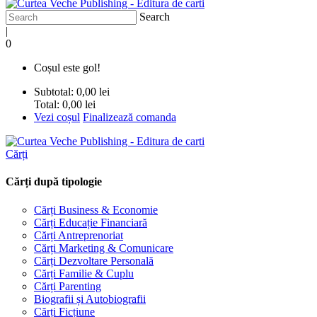
Search
|
0
Coșul este gol!
Subtotal:
0,00 lei
Total:
0,00 lei
Vezi coșul
Finalizează comanda
Cărți
Cărți după tipologie
Cărți Business & Economie
Cărți Educație Financiară
Cărți Antreprenoriat
Cărți Marketing & Comunicare
Cărți Dezvoltare Personală
Cărți Familie & Cuplu
Cărți Parenting
Biografii și Autobiografii
Cărți Ficțiune