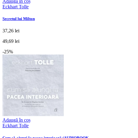
Adaugă în coș
Eckhart Tolle
Secretul lui Milton
37,26 lei
49,69 lei
-25%
Adaugă în coș
Eckhart Tolle
Cum să ajungi la pacea interioară (AUDIOBOOK ...