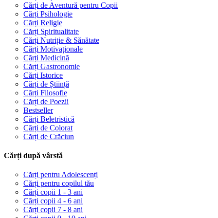
Cărți de Aventură pentru Copii
Cărți Psihologie
Cărți Religie
Cărți Spiritualitate
Cărți Nutriție & Sănătate
Cărți Motivaționale
Cărți Medicină
Cărți Gastronomie
Cărți Istorice
Cărți de Știință
Cărți Filosofie
Cărți de Poezii
Bestseller
Cărți Beletristică
Cărți de Colorat
Cărți de Crăciun
Cărți după vârstă
Cărți pentru Adolescenți
Cărți pentru copilul tău
Cărți copii 1 - 3 ani
Cărți copii 4 - 6 ani
Cărți copii 7 - 8 ani