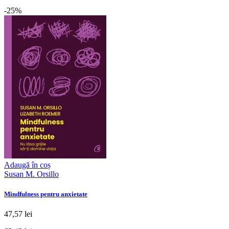
-25%
Adaugă în coș
Susan M. Orsillo
Mindfulness pentru anxietate
47,57 lei