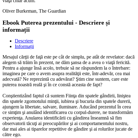
viaţa chiar acum.
Oliver Burkeman, The Guardian
Ebook Puterea prezentului - Descriere și
informații
Descriere
Informații
Mesajul cărţii de faţă este pe cât de simplu, pe atât de revelator: dacă
alegem să trăim în prezent, ne dăm şansa de a avea o viaţă fericită.
Pentru a ajunge însă acolo, trebuie să ne răspundem la o întrebare:
imaginea pe care o avem asupra realităţii este, într-adevăr, cea mai
adecvată? Ne reprezintă cu adevărat? Ştim cine suntem, care este
puterea noastră reală şi în ce constă aceasta de fapt?
Conştientizând faptul că suntem Fiinţa din spatele gândirii, liniştea
din spatele zgomotului minţii, iubirea şi bucuria din spatele durerii,
ajungem la libertate, salvare, iluminare. Aducând prezentul în ceea
ce simţim şi anulând identificarea cu corpul-durere, ne transformăm
experienţa. Anularea identificării cu gândirea înseamnă să fim
observatorii tăcuţi ai preocupărilor şi ai comportamentului nostru,
dar mai ales ai tiparelor repetitive de gândire şi ai rolurilor jucate de
către ego.