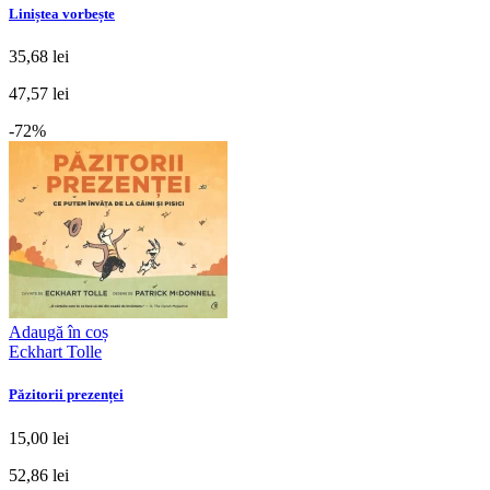
Liniștea vorbește
35,68 lei
47,57 lei
-72%
Adaugă în coș
Eckhart Tolle
Păzitorii prezenței
15,00 lei
52,86 lei