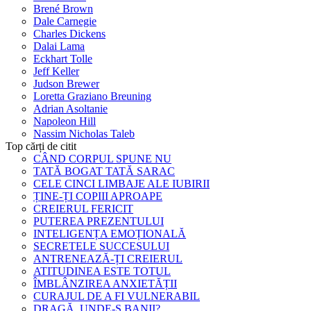
Brené Brown
Dale Carnegie
Charles Dickens
Dalai Lama
Eckhart Tolle
Jeff Keller
Judson Brewer
Loretta Graziano Breuning
Adrian Asoltanie
Napoleon Hill
Nassim Nicholas Taleb
Top cărți de citit
CÂND CORPUL SPUNE NU
TATĂ BOGAT TATĂ SARAC
CELE CINCI LIMBAJE ALE IUBIRII
ȚINE-ȚI COPIII APROAPE
CREIERUL FERICIT
PUTEREA PREZENTULUI
INTELIGENȚA EMOȚIONALĂ
SECRETELE SUCCESULUI
ANTRENEAZĂ-ȚI CREIERUL
ATITUDINEA ESTE TOTUL
ÎMBLÂNZIREA ANXIETĂȚII
CURAJUL DE A FI VULNERABIL
DRAGĂ, UNDE-S BANII?