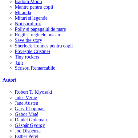
Isadora Moon
Mantre pentru copii
Miranda
Mituri și legende
Norișorul roz
Polly și papagalul de mare
Regii și reginele noastre
Save the story
Sherlock Holmes pentru copii
Poveștile Cristinei
Tiny rockers
Țup
Scrisori Remarcabile
Autori
Robert T. Kiyosaki
Jules Verne
Jane Austen
Gary Chapman
Gabor Maté
Daniel Goleman
Gáspár György
Joe Dispenza
Esther Perel