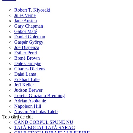
Robert T. Kiyosaki
Jules Verne
Jane Austen
Gary Chapman
Gabor Maté
Daniel Goleman
Gáspár György
Joe Dispenza
Esther Perel
Brené Brown
Dale Carnegie
Charles Dickens
Dalai Lama
Eckhart Tolle
Jeff Keller
Judson Brewer
Loretta Graziano Breuning
Adrian Asoltanie
Napoleon Hill
Nassim Nicholas Taleb
Top cărți de citit
CÂND CORPUL SPUNE NU
TATĂ BOGAT TATĂ SARAC
CELE CINCI LIMBAJE ALE IUBIRII