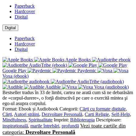
Paperback
Hardcover
Digital
Digital
Paperback
Hardcover
Digital
Apple Books
AudioTribe (ebook)
Google Play
Paydemic
Voxa (ebook)
AudioTribe (audiobook)
Audible
Voxa (audiobook)
Bestseller tradus în 33 de limbi, cartea ne arată cum să ne debarăsăm
de «corpul-durere», o forţă distructivă pe care o exercită mintea şi
ego-ul asupra corpului.
Format:
Ebook și Audiobook
Categorii:
Cărți cu formate digitale
,
Cărți
,
Autori străini
,
Dezvoltare Personală
,
Carti Religie
,
Self-Help
,
Mindfulness
,
Spiritualitate
Imprint:
Biblioterapia
Descriptoare:
Vezi toate cartile din
inspirațională
,
marile întrebări
,
profundă
categoria:
Dezvoltare Personală