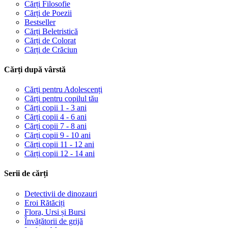
Cărți Filosofie
Cărți de Poezii
Bestseller
Cărți Beletristică
Cărți de Colorat
Cărți de Crăciun
Cărți după vârstă
Cărți pentru Adolescenți
Cărți pentru copilul tău
Cărți copii 1 - 3 ani
Cărți copii 4 - 6 ani
Cărți copii 7 - 8 ani
Cărți copii 9 - 10 ani
Cărți copii 11 - 12 ani
Cărți copii 12 - 14 ani
Serii de cărți
Detectivii de dinozauri
Eroi Rătăciți
Flora, Ursi și Bursi
Învățătorii de grijă