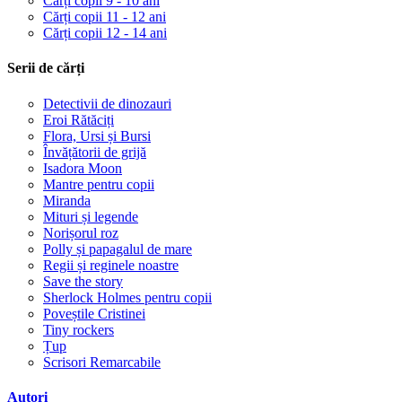
Cărți copii 9 - 10 ani
Cărți copii 11 - 12 ani
Cărți copii 12 - 14 ani
Serii de cărți
Detectivii de dinozauri
Eroi Rătăciți
Flora, Ursi și Bursi
Învățătorii de grijă
Isadora Moon
Mantre pentru copii
Miranda
Mituri și legende
Norișorul roz
Polly și papagalul de mare
Regii și reginele noastre
Save the story
Sherlock Holmes pentru copii
Poveștile Cristinei
Tiny rockers
Țup
Scrisori Remarcabile
Autori