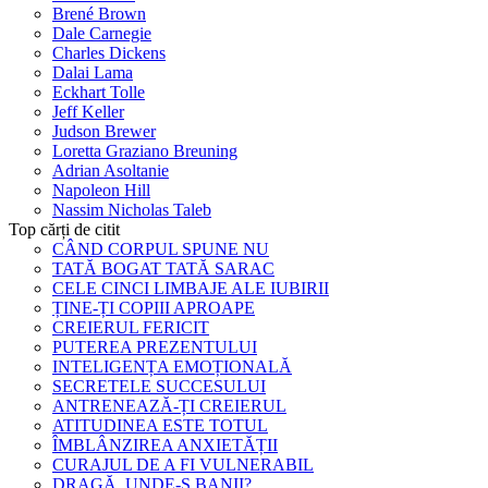
Brené Brown
Dale Carnegie
Charles Dickens
Dalai Lama
Eckhart Tolle
Jeff Keller
Judson Brewer
Loretta Graziano Breuning
Adrian Asoltanie
Napoleon Hill
Nassim Nicholas Taleb
Top cărți de citit
CÂND CORPUL SPUNE NU
TATĂ BOGAT TATĂ SARAC
CELE CINCI LIMBAJE ALE IUBIRII
ȚINE-ȚI COPIII APROAPE
CREIERUL FERICIT
PUTEREA PREZENTULUI
INTELIGENȚA EMOȚIONALĂ
SECRETELE SUCCESULUI
ANTRENEAZĂ-ȚI CREIERUL
ATITUDINEA ESTE TOTUL
ÎMBLÂNZIREA ANXIETĂȚII
CURAJUL DE A FI VULNERABIL
DRAGĂ, UNDE-S BANII?