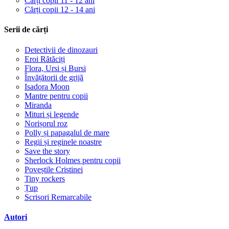
Cărți copii 11 - 12 ani
Cărți copii 12 - 14 ani
Serii de cărți
Detectivii de dinozauri
Eroi Rătăciți
Flora, Ursi și Bursi
Învățătorii de grijă
Isadora Moon
Mantre pentru copii
Miranda
Mituri și legende
Norișorul roz
Polly și papagalul de mare
Regii și reginele noastre
Save the story
Sherlock Holmes pentru copii
Poveștile Cristinei
Tiny rockers
Țup
Scrisori Remarcabile
Autori