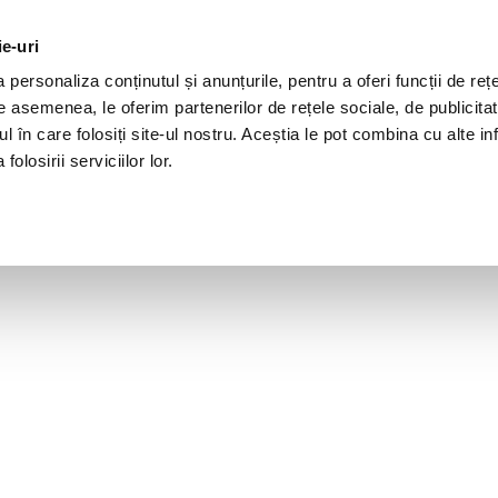
ie-uri
personaliza conținutul și anunțurile, pentru a oferi funcții de rețe
De asemenea, le oferim partenerilor de rețele sociale, de publicita
ul în care folosiți site-ul nostru. Aceștia le pot combina cu alte inf
olosirii serviciilor lor.