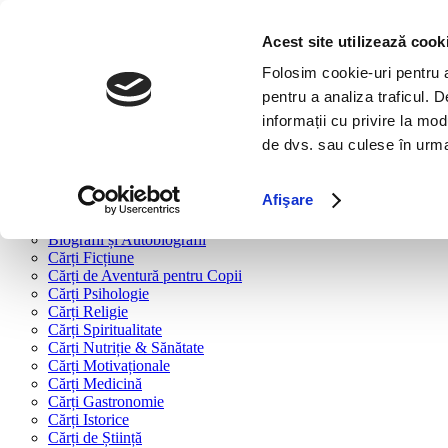
Bine ai venit!
Cărți
Acest site utilizează cook
Folosim cookie-uri pentru a 
Cărți după tipologie
pentru a analiza traficul. 
Cărți Business & Economie
informații cu privire la mod
Cărți Educație Financiară
de dvs. sau culese în urma f
Cărți Antreprenoriat
Cărți Marketing & Comunicare
Cărți Dezvoltare Personală
Afişare
Cărți Familie & Cuplu
Cărți Parenting
Biografii și Autobiografii
Cărți Ficțiune
Cărți de Aventură pentru Copii
Cărți Psihologie
Cărți Religie
Cărți Spiritualitate
Cărți Nutriție & Sănătate
Cărți Motivaționale
Cărți Medicină
Cărți Gastronomie
Cărți Istorice
Cărți de Știință