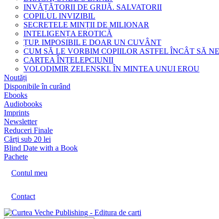
INVĂȚĂTORII DE GRIJĂ. SALVATORII
COPILUL INVIZIBIL
SECRETELE MINȚII DE MILIONAR
INTELIGENȚA EROTICĂ
ȚUP. IMPOSIBIL E DOAR UN CUVÂNT
CUM SĂ LE VORBIM COPIILOR ASTFEL ÎNCÂT SĂ N
CARTEA ÎNȚELEPCIUNII
VOLODIMIR ZELENSKI. ÎN MINTEA UNUI EROU
Noutăți
Disponibile în curând
Ebooks
Audiobooks
Imprints
Newsletter
Reduceri Finale
Cărți sub 20 lei
Blind Date with a Book
Pachete
Contul meu
Contact