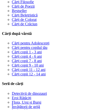
Cărți Filosofie
Cărți de Poezii
Bestseller
Cărți Beletristică
Cărți de Colorat
Cărți de Crăciun
Cărți după vârstă
Cărți pentru Adolescenți
Cărți pentru copilul tău
Cărți copii 1 - 3 ani
Cărți copii 4 - 6 ani
Cărți copii 7 - 8 ani
Cărți copii 9 - 10 ani
Cărți copii 11 - 12 ani
Cărți copii 12 - 14 ani
Serii de cărți
Detectivii de dinozauri
Eroi Rătăciți
Flora, Ursi și Bursi
Învățătorii de grijă