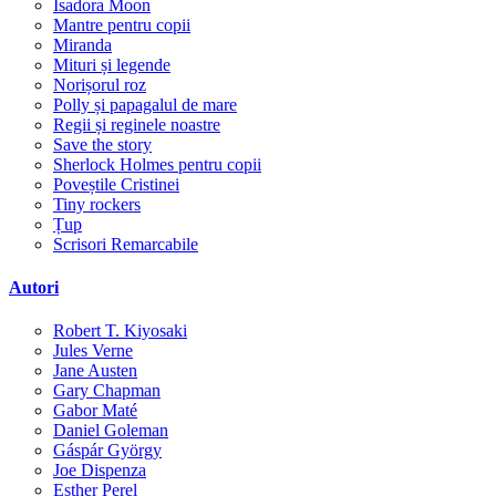
Isadora Moon
Mantre pentru copii
Miranda
Mituri și legende
Norișorul roz
Polly și papagalul de mare
Regii și reginele noastre
Save the story
Sherlock Holmes pentru copii
Poveștile Cristinei
Tiny rockers
Țup
Scrisori Remarcabile
Autori
Robert T. Kiyosaki
Jules Verne
Jane Austen
Gary Chapman
Gabor Maté
Daniel Goleman
Gáspár György
Joe Dispenza
Esther Perel