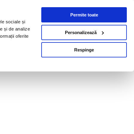
Permite toate
le sociale și
te și de analize
Personalizează
ormații oferite
Respinge