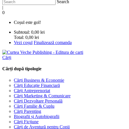
Search
|
0
Coșul este gol!
Subtotal:
0,00 lei
Total:
0,00 lei
Vezi coșul
Finalizează comanda
Cărți
Cărți după tipologie
Cărți Business & Economie
Cărți Educație Financiară
Cărți Antreprenoriat
Cărți Marketing & Comunicare
Cărți Dezvoltare Personală
Cărți Familie & Cuplu
Cărți Parenting
Biografii și Autobiografii
Cărți Ficțiune
Cărți de Aventură pentru Copii