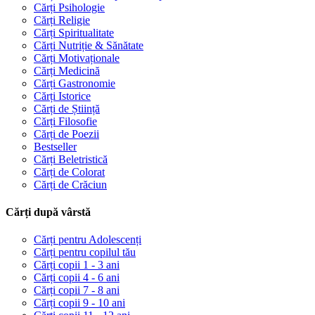
Cărți Psihologie
Cărți Religie
Cărți Spiritualitate
Cărți Nutriție & Sănătate
Cărți Motivaționale
Cărți Medicină
Cărți Gastronomie
Cărți Istorice
Cărți de Știință
Cărți Filosofie
Cărți de Poezii
Bestseller
Cărți Beletristică
Cărți de Colorat
Cărți de Crăciun
Cărți după vârstă
Cărți pentru Adolescenți
Cărți pentru copilul tău
Cărți copii 1 - 3 ani
Cărți copii 4 - 6 ani
Cărți copii 7 - 8 ani
Cărți copii 9 - 10 ani