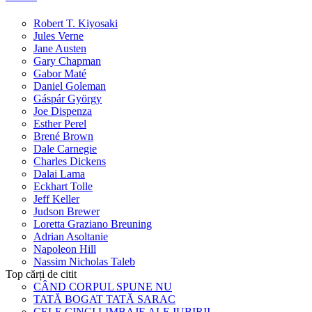
Robert T. Kiyosaki
Jules Verne
Jane Austen
Gary Chapman
Gabor Maté
Daniel Goleman
Gáspár György
Joe Dispenza
Esther Perel
Brené Brown
Dale Carnegie
Charles Dickens
Dalai Lama
Eckhart Tolle
Jeff Keller
Judson Brewer
Loretta Graziano Breuning
Adrian Asoltanie
Napoleon Hill
Nassim Nicholas Taleb
Top cărți de citit
CÂND CORPUL SPUNE NU
TATĂ BOGAT TATĂ SARAC
CELE CINCI LIMBAJE ALE IUBIRII