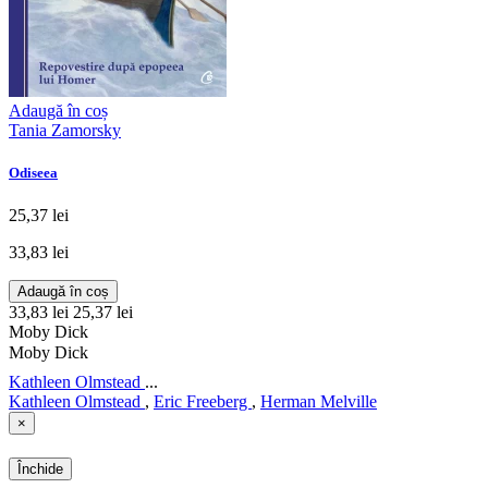
Adaugă în coș
Tania Zamorsky
Odiseea
25,37 lei
33,83 lei
Adaugă în coș
33,83 lei
25,37 lei
Moby Dick
Moby Dick
Kathleen Olmstead
...
Kathleen Olmstead
,
Eric Freeberg
,
Herman Melville
×
Închide