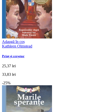
Adaugă în coș
Kathleen Olmstead
Prinț și cerșetor
25,37 lei
33,83 lei
-25%