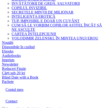
INVĂȚĂTORII DE GRIJĂ. SALVATORII
COPILUL INVIZIBIL
SECRETELE MINȚII DE MILIONAR
INTELIGENȚA EROTICĂ
ȚUP. IMPOSIBIL E DOAR UN CUVÂNT
CUM SĂ LE VORBIM COPIILOR ASTFEL ÎNCÂT SĂ
NE ASCULTE
CARTEA ÎNȚELEPCIUNII
VOLODIMIR ZELENSKI. ÎN MINTEA UNUI EROU
Noutăți
Disponibile în curând
Ebooks
Audiobooks
Imprints
Newsletter
Reduceri Finale
Cărți sub 20 lei
Blind Date with a Book
Pachete
Contul meu
Contact