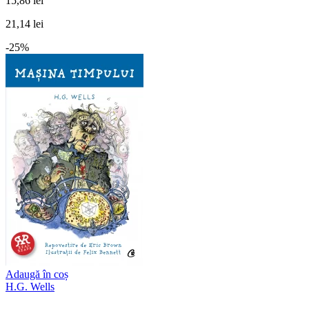
15,86 lei
21,14 lei
-25%
Adaugă în coș
H.G. Wells