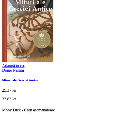
Adaugă în coș
Diane Namm
Mituri ale Greciei Antice
25,37 lei
33,83 lei
Moby Dick - Cărți asemănătoare