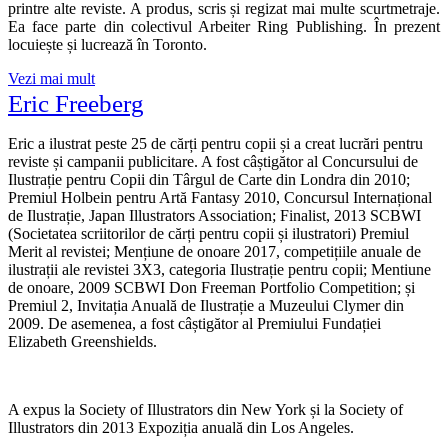
printre alte reviste. A produs, scris și regizat mai multe scurtmetraje.
Ea face parte din colectivul Arbeiter Ring Publishing. În prezent
locuiește și lucrează în Toronto.
Vezi mai mult
Eric Freeberg
Eric a ilustrat peste 25 de cărți pentru copii și a creat lucrări pentru
reviste și campanii publicitare. A fost câștigător al Concursului de
Ilustrație pentru Copii din Târgul de Carte din Londra din 2010;
Premiul Holbein pentru Artă Fantasy 2010, Concursul Internațional
de Ilustrație, Japan Illustrators Association; Finalist, 2013 SCBWI
(Societatea scriitorilor de cărți pentru copii și ilustratori) Premiul
Merit al revistei; Mențiune de onoare 2017, competițiile anuale de
ilustrații ale revistei 3X3, categoria Ilustrație pentru copii; Mentiune
de onoare, 2009 SCBWI Don Freeman Portfolio Competition; și
Premiul 2, Invitația Anuală de Ilustrație a Muzeului Clymer din
2009. De asemenea, a fost câștigător al Premiului Fundației
Elizabeth Greenshields.
A expus la Society of Illustrators din New York și la Society of
Illustrators din 2013 Expoziția anuală din Los Angeles.