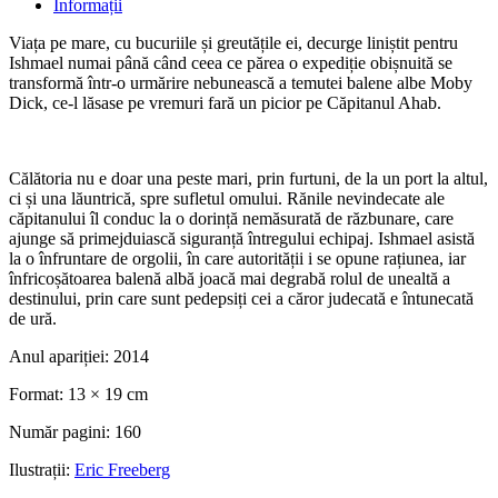
Informații
Viața pe mare, cu bucuriile și greutățile ei, decurge liniștit pentru
Ishmael numai până când ceea ce părea o expediție obișnuită se
transformă într-o urmărire nebunească a temutei balene albe Moby
Dick, ce-l lăsase pe vremuri fară un picior pe Căpitanul Ahab.
Călătoria nu e doar una peste mari, prin furtuni, de la un port la altul,
ci și una lăuntrică, spre sufletul omului. Rănile nevindecate ale
căpitanului îl conduc la o dorință nemăsurată de răzbunare, care
ajunge să primejduiască siguranță întregului echipaj. Ishmael asistă
la o înfruntare de orgolii, în care autorității i se opune rațiunea, iar
înfricoșătoarea balenă albă joacă mai degrabă rolul de unealtă a
destinului, prin care sunt pedepsiți cei a căror judecată e întunecată
de ură.
Anul apariției:
2014
Format:
13 × 19 cm
Număr pagini:
160
Ilustrații:
Eric Freeberg