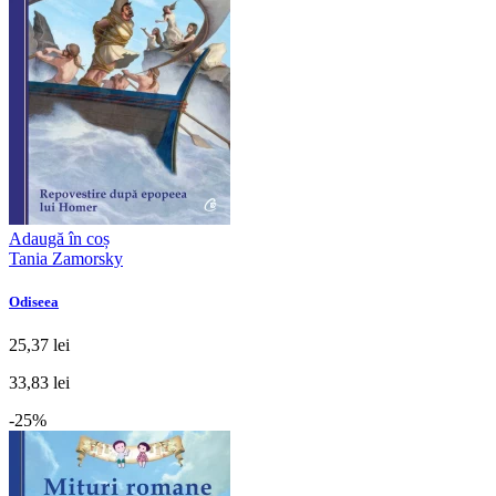
Adaugă în coș
Tania Zamorsky
Odiseea
25,37 lei
33,83 lei
-25%