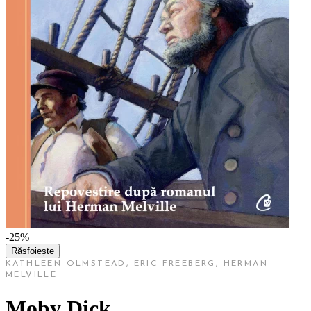
-25%
Răsfoiește
KATHLEEN OLMSTEAD
,
ERIC FREEBERG
,
HERMAN
MELVILLE
Moby Dick