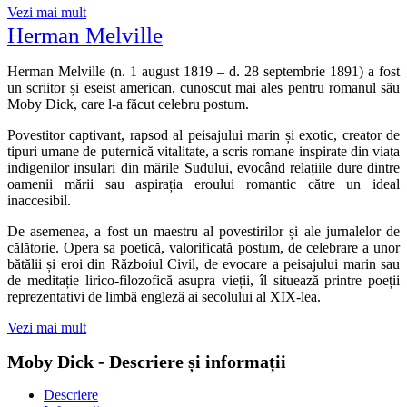
Vezi mai mult
Herman Melville
Herman Melville (n. 1 august 1819 – d. 28 septembrie 1891) a fost
un scriitor și eseist american, cunoscut mai ales pentru romanul său
Moby Dick, care l-a făcut celebru postum.
Povestitor captivant, rapsod al peisajului marin și exotic, creator de
tipuri umane de puternică vitalitate, a scris romane inspirate din viața
indigenilor insulari din mările Sudului, evocând relațiile dure dintre
oamenii mării sau aspirația eroului romantic către un ideal
inaccesibil.
De asemenea, a fost un maestru al povestirilor și ale jurnalelor de
călătorie. Opera sa poetică, valorificată postum, de celebrare a unor
bătălii și eroi din Războiul Civil, de evocare a peisajului marin sau
de meditație lirico-filozofică asupra vieții, îl situează printre poeții
reprezentativi de limbă engleză ai secolului al XIX-lea.
Vezi mai mult
Moby Dick - Descriere și informații
Descriere