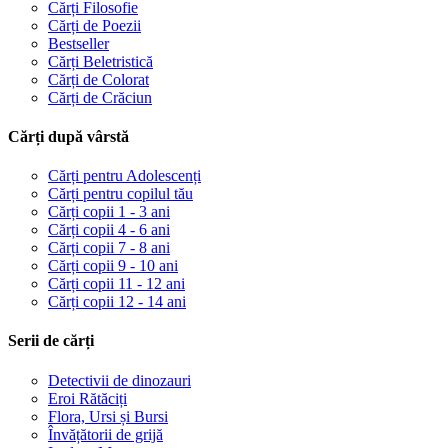
Cărți Filosofie
Cărți de Poezii
Bestseller
Cărți Beletristică
Cărți de Colorat
Cărți de Crăciun
Cărți după vârstă
Cărți pentru Adolescenți
Cărți pentru copilul tău
Cărți copii 1 - 3 ani
Cărți copii 4 - 6 ani
Cărți copii 7 - 8 ani
Cărți copii 9 - 10 ani
Cărți copii 11 - 12 ani
Cărți copii 12 - 14 ani
Serii de cărți
Detectivii de dinozauri
Eroi Rătăciți
Flora, Ursi și Bursi
Învățătorii de grijă