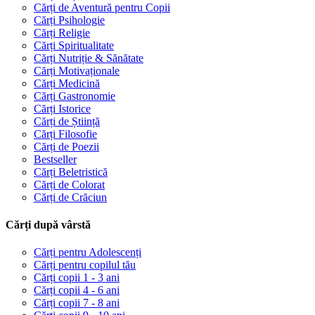
Cărți de Aventură pentru Copii
Cărți Psihologie
Cărți Religie
Cărți Spiritualitate
Cărți Nutriție & Sănătate
Cărți Motivaționale
Cărți Medicină
Cărți Gastronomie
Cărți Istorice
Cărți de Știință
Cărți Filosofie
Cărți de Poezii
Bestseller
Cărți Beletristică
Cărți de Colorat
Cărți de Crăciun
Cărți după vârstă
Cărți pentru Adolescenți
Cărți pentru copilul tău
Cărți copii 1 - 3 ani
Cărți copii 4 - 6 ani
Cărți copii 7 - 8 ani