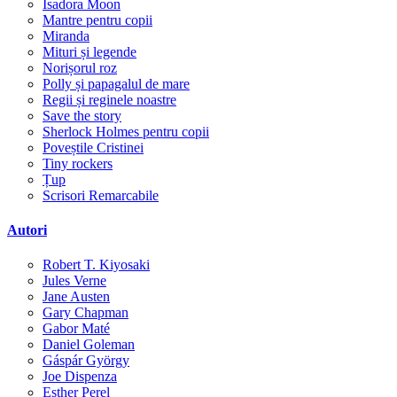
Isadora Moon
Mantre pentru copii
Miranda
Mituri și legende
Norișorul roz
Polly și papagalul de mare
Regii și reginele noastre
Save the story
Sherlock Holmes pentru copii
Poveștile Cristinei
Tiny rockers
Țup
Scrisori Remarcabile
Autori
Robert T. Kiyosaki
Jules Verne
Jane Austen
Gary Chapman
Gabor Maté
Daniel Goleman
Gáspár György
Joe Dispenza
Esther Perel