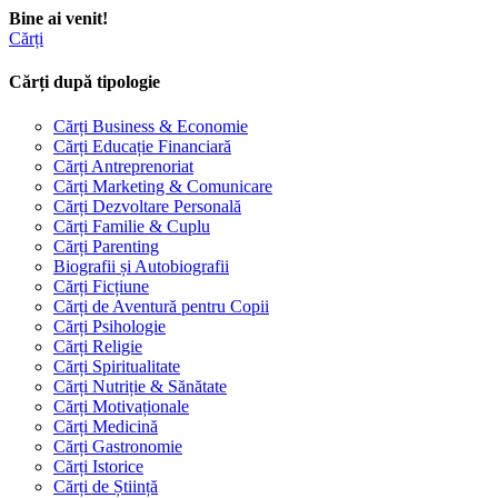
Bine ai venit!
Cărți
Cărți după tipologie
Cărți Business & Economie
Cărți Educație Financiară
Cărți Antreprenoriat
Cărți Marketing & Comunicare
Cărți Dezvoltare Personală
Cărți Familie & Cuplu
Cărți Parenting
Biografii și Autobiografii
Cărți Ficțiune
Cărți de Aventură pentru Copii
Cărți Psihologie
Cărți Religie
Cărți Spiritualitate
Cărți Nutriție & Sănătate
Cărți Motivaționale
Cărți Medicină
Cărți Gastronomie
Cărți Istorice
Cărți de Știință