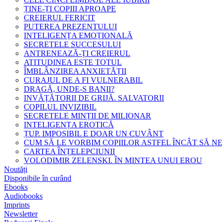
ȚINE-ȚI COPIII APROAPE
CREIERUL FERICIT
PUTEREA PREZENTULUI
INTELIGENȚA EMOȚIONALĂ
SECRETELE SUCCESULUI
ANTRENEAZĂ-ȚI CREIERUL
ATITUDINEA ESTE TOTUL
ÎMBLÂNZIREA ANXIETĂȚII
CURAJUL DE A FI VULNERABIL
DRAGĂ, UNDE-S BANII?
INVĂȚĂTORII DE GRIJĂ. SALVATORII
COPILUL INVIZIBIL
SECRETELE MINȚII DE MILIONAR
INTELIGENȚA EROTICĂ
ȚUP. IMPOSIBIL E DOAR UN CUVÂNT
CUM SĂ LE VORBIM COPIILOR ASTFEL ÎNCÂT SĂ N
CARTEA ÎNȚELEPCIUNII
VOLODIMIR ZELENSKI. ÎN MINTEA UNUI EROU
Noutăți
Disponibile în curând
Ebooks
Audiobooks
Imprints
Newsletter