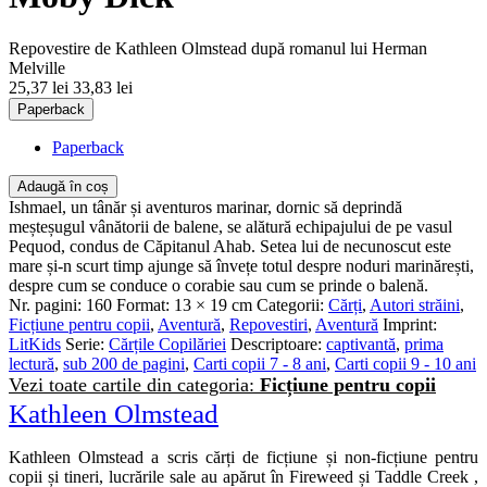
Repovestire de Kathleen Olmstead după romanul lui Herman
Melville
25,37 lei
33,83 lei
Paperback
Paperback
Adaugă în coș
Ishmael, un tânăr și aventuros marinar, dornic să deprindă
meșteșugul vânătorii de balene, se alătură echipajului de pe vasul
Pequod, condus de Căpitanul Ahab. Setea lui de necunoscut este
mare și-n scurt timp ajunge să învețe totul despre noduri marinărești,
despre cum se conduce o corabie sau cum se prinde o balenă.
Nr. pagini:
160
Format:
13 × 19 cm
Categorii:
Cărți
,
Autori străini
,
Ficțiune pentru copii
,
Aventură
,
Repovestiri
,
Aventură
Imprint:
LitKids
Serie:
Cărțile Copilăriei
Descriptoare:
captivantă
,
prima
lectură
,
sub 200 de pagini
,
Carti copii 7 - 8 ani
,
Carti copii 9 - 10 ani
Vezi toate cartile din categoria:
Ficțiune pentru copii
Kathleen Olmstead
Kathleen Olmstead a scris cărți de ficțiune și non-ficțiune pentru
copii și tineri, lucrările sale au apărut în Fireweed și Taddle Creek ,