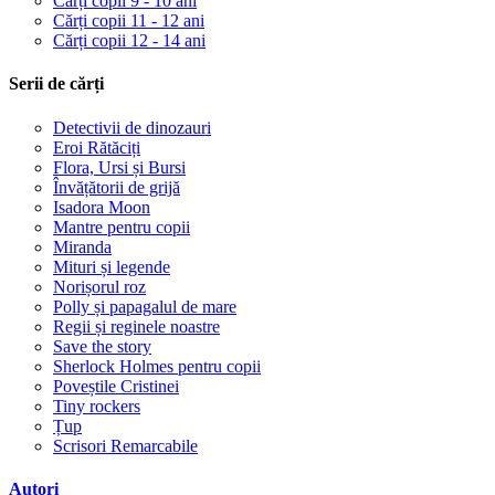
Cărți copii 9 - 10 ani
Cărți copii 11 - 12 ani
Cărți copii 12 - 14 ani
Serii de cărți
Detectivii de dinozauri
Eroi Rătăciți
Flora, Ursi și Bursi
Învățătorii de grijă
Isadora Moon
Mantre pentru copii
Miranda
Mituri și legende
Norișorul roz
Polly și papagalul de mare
Regii și reginele noastre
Save the story
Sherlock Holmes pentru copii
Poveștile Cristinei
Tiny rockers
Țup
Scrisori Remarcabile
Autori