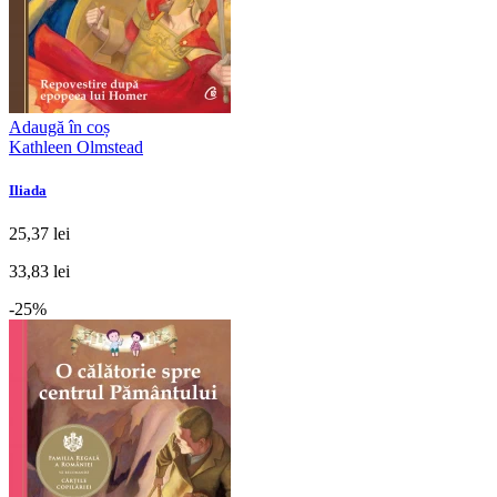
Adaugă în coș
Kathleen Olmstead
Iliada
25,37 lei
33,83 lei
-25%