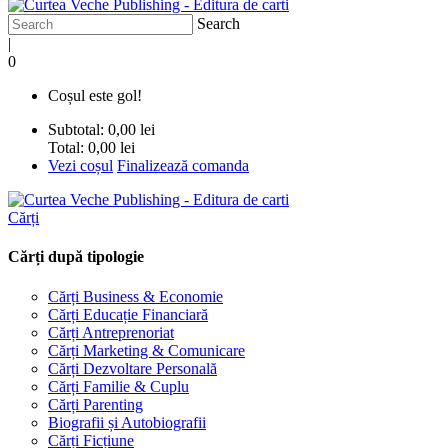
Search
|
0
Coșul este gol!
Subtotal:
0,00 lei
Total:
0,00 lei
Vezi coșul
Finalizează comanda
Cărți
Cărți după tipologie
Cărți Business & Economie
Cărți Educație Financiară
Cărți Antreprenoriat
Cărți Marketing & Comunicare
Cărți Dezvoltare Personală
Cărți Familie & Cuplu
Cărți Parenting
Biografii și Autobiografii
Cărți Ficțiune