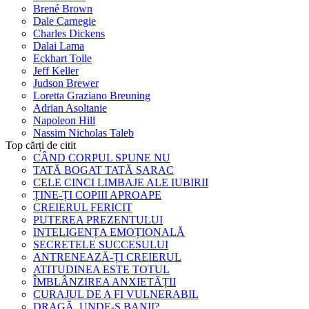
Brené Brown
Dale Carnegie
Charles Dickens
Dalai Lama
Eckhart Tolle
Jeff Keller
Judson Brewer
Loretta Graziano Breuning
Adrian Asoltanie
Napoleon Hill
Nassim Nicholas Taleb
Top cărți de citit
CÂND CORPUL SPUNE NU
TATĂ BOGAT TATĂ SARAC
CELE CINCI LIMBAJE ALE IUBIRII
ȚINE-ȚI COPIII APROAPE
CREIERUL FERICIT
PUTEREA PREZENTULUI
INTELIGENȚA EMOȚIONALĂ
SECRETELE SUCCESULUI
ANTRENEAZĂ-ȚI CREIERUL
ATITUDINEA ESTE TOTUL
ÎMBLÂNZIREA ANXIETĂȚII
CURAJUL DE A FI VULNERABIL
DRAGĂ, UNDE-S BANII?