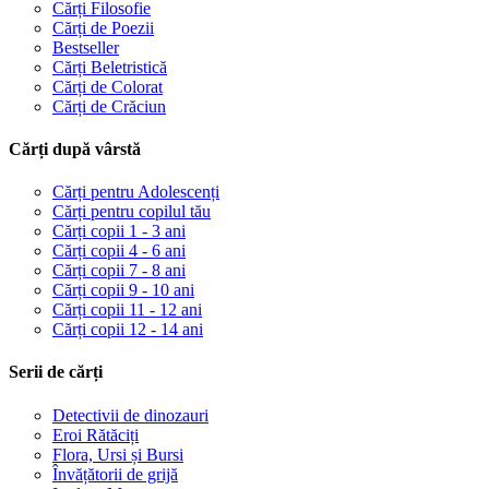
Cărți Filosofie
Cărți de Poezii
Bestseller
Cărți Beletristică
Cărți de Colorat
Cărți de Crăciun
Cărți după vârstă
Cărți pentru Adolescenți
Cărți pentru copilul tău
Cărți copii 1 - 3 ani
Cărți copii 4 - 6 ani
Cărți copii 7 - 8 ani
Cărți copii 9 - 10 ani
Cărți copii 11 - 12 ani
Cărți copii 12 - 14 ani
Serii de cărți
Detectivii de dinozauri
Eroi Rătăciți
Flora, Ursi și Bursi
Învățătorii de grijă