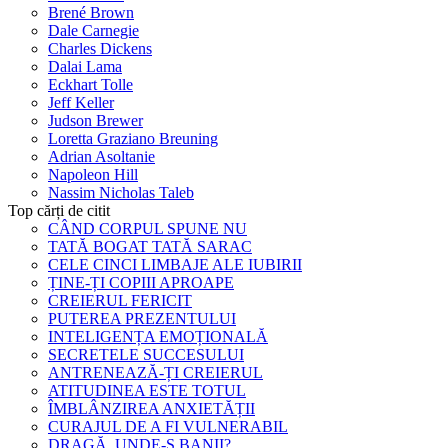
Brené Brown
Dale Carnegie
Charles Dickens
Dalai Lama
Eckhart Tolle
Jeff Keller
Judson Brewer
Loretta Graziano Breuning
Adrian Asoltanie
Napoleon Hill
Nassim Nicholas Taleb
Top cărți de citit
CÂND CORPUL SPUNE NU
TATĂ BOGAT TATĂ SARAC
CELE CINCI LIMBAJE ALE IUBIRII
ȚINE-ȚI COPIII APROAPE
CREIERUL FERICIT
PUTEREA PREZENTULUI
INTELIGENȚA EMOȚIONALĂ
SECRETELE SUCCESULUI
ANTRENEAZĂ-ȚI CREIERUL
ATITUDINEA ESTE TOTUL
ÎMBLÂNZIREA ANXIETĂȚII
CURAJUL DE A FI VULNERABIL
DRAGĂ, UNDE-S BANII?