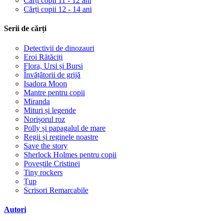
Cărți copii 11 - 12 ani
Cărți copii 12 - 14 ani
Serii de cărți
Detectivii de dinozauri
Eroi Rătăciți
Flora, Ursi și Bursi
Învățătorii de grijă
Isadora Moon
Mantre pentru copii
Miranda
Mituri și legende
Norișorul roz
Polly și papagalul de mare
Regii și reginele noastre
Save the story
Sherlock Holmes pentru copii
Poveștile Cristinei
Tiny rockers
Țup
Scrisori Remarcabile
Autori