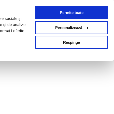
Permite toate
le sociale și
te și de analize
Personalizează
ormații oferite
Respinge