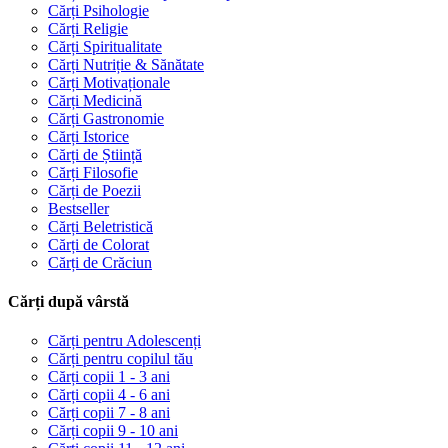
Cărți Psihologie
Cărți Religie
Cărți Spiritualitate
Cărți Nutriție & Sănătate
Cărți Motivaționale
Cărți Medicină
Cărți Gastronomie
Cărți Istorice
Cărți de Știință
Cărți Filosofie
Cărți de Poezii
Bestseller
Cărți Beletristică
Cărți de Colorat
Cărți de Crăciun
Cărți după vârstă
Cărți pentru Adolescenți
Cărți pentru copilul tău
Cărți copii 1 - 3 ani
Cărți copii 4 - 6 ani
Cărți copii 7 - 8 ani
Cărți copii 9 - 10 ani