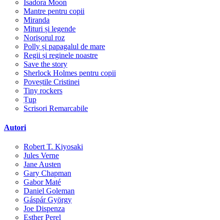
Isadora Moon
Mantre pentru copii
Miranda
Mituri și legende
Norișorul roz
Polly și papagalul de mare
Regii și reginele noastre
Save the story
Sherlock Holmes pentru copii
Poveștile Cristinei
Tiny rockers
Țup
Scrisori Remarcabile
Autori
Robert T. Kiyosaki
Jules Verne
Jane Austen
Gary Chapman
Gabor Maté
Daniel Goleman
Gáspár György
Joe Dispenza
Esther Perel