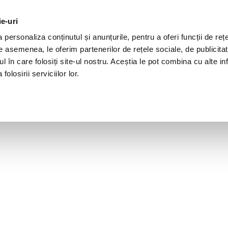
ie-uri
personaliza conținutul și anunțurile, pentru a oferi funcții de rețe
De asemenea, le oferim partenerilor de rețele sociale, de publicita
ul în care folosiți site-ul nostru. Aceștia le pot combina cu alte inf
olosirii serviciilor lor.