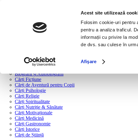
Bine ai venit!
Cărți
Acest site utilizează cook
Folosim cookie-uri pentru a 
Cărți după tipologie
pentru a analiza traficul. 
Cărți Business & Economie
informații cu privire la mod
Cărți Educație Financiară
de dvs. sau culese în urma f
Cărți Antreprenoriat
Cărți Marketing & Comunicare
Cărți Dezvoltare Personală
Afişare
Cărți Familie & Cuplu
Cărți Parenting
Biografii și Autobiografii
Cărți Ficțiune
Cărți de Aventură pentru Copii
Cărți Psihologie
Cărți Religie
Cărți Spiritualitate
Cărți Nutriție & Sănătate
Cărți Motivaționale
Cărți Medicină
Cărți Gastronomie
Cărți Istorice
Cărți de Știință