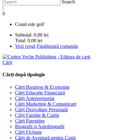
Search
|
0
Coșul este gol!
Subtotal:
0,00 lei
Total:
0,00 lei
Vezi coșul
Finalizează comanda
Cărți
Cărți după tipologie
Cărți Business & Economie
Cărți Educație Financiară
Cărți Antreprenoriat
Cărți Marketing & Comunicare
Cărți Dezvoltare Personală
Cărți Familie & Cuplu
Cărți Parenting
Biografii și Autobiografii
Cărți Ficțiune
Cărți de Aventură pentru Copii