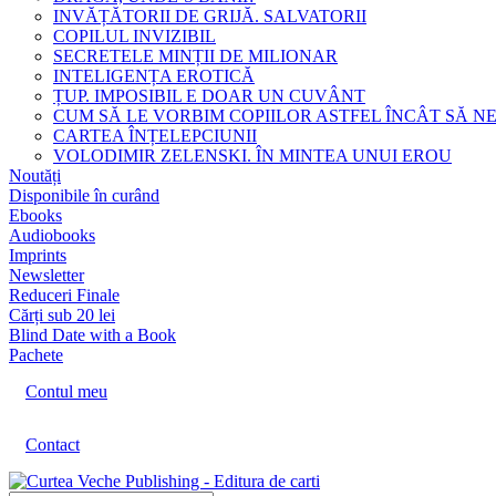
INVĂȚĂTORII DE GRIJĂ. SALVATORII
COPILUL INVIZIBIL
SECRETELE MINȚII DE MILIONAR
INTELIGENȚA EROTICĂ
ȚUP. IMPOSIBIL E DOAR UN CUVÂNT
CUM SĂ LE VORBIM COPIILOR ASTFEL ÎNCÂT SĂ N
CARTEA ÎNȚELEPCIUNII
VOLODIMIR ZELENSKI. ÎN MINTEA UNUI EROU
Noutăți
Disponibile în curând
Ebooks
Audiobooks
Imprints
Newsletter
Reduceri Finale
Cărți sub 20 lei
Blind Date with a Book
Pachete
Contul meu
Contact