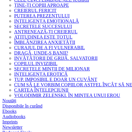
ȚINE-ȚI COPIII APROAPE
CREIERUL FERICIT
PUTEREA PREZENTULUI
INTELIGENȚA EMOȚIONALĂ
SECRETELE SUCCESULUI
ANTRENEAZĂ-ȚI CREIERUL
ATITUDINEA ESTE TOTUL
ÎMBLÂNZIREA ANXIETĂȚII
CURAJUL DE A FI VULNERABIL
DRAGĂ, UNDE-S BANII?
INVĂȚĂTORII DE GRIJĂ. SALVATORII
COPILUL INVIZIBIL
SECRETELE MINȚII DE MILIONAR
INTELIGENȚA EROTICĂ
ȚUP. IMPOSIBIL E DOAR UN CUVÂNT
CUM SĂ LE VORBIM COPIILOR ASTFEL ÎNCÂT SĂ N
CARTEA ÎNȚELEPCIUNII
VOLODIMIR ZELENSKI. ÎN MINTEA UNUI EROU
Noutăți
Disponibile în curând
Ebooks
Audiobooks
Imprints
Newsletter