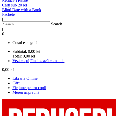
Reduceri Finale
Cărți sub 20 lei
Blind Date with a Book
Pachete
|
Search
|
0
Coșul este gol!
Subtotal:
0,00 lei
Total:
0,00 lei
Vezi coșul
Finalizează comanda
0,00 lei
Librarie Online
Cărți
Ficțiune pentru copii
Mereu împreună