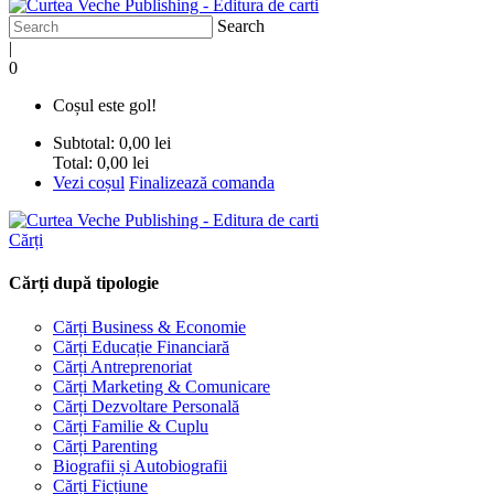
Search
|
0
Coșul este gol!
Subtotal:
0,00 lei
Total:
0,00 lei
Vezi coșul
Finalizează comanda
Cărți
Cărți după tipologie
Cărți Business & Economie
Cărți Educație Financiară
Cărți Antreprenoriat
Cărți Marketing & Comunicare
Cărți Dezvoltare Personală
Cărți Familie & Cuplu
Cărți Parenting
Biografii și Autobiografii
Cărți Ficțiune