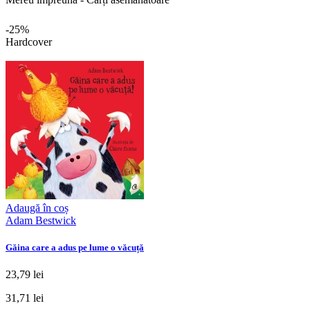
-25%
Hardcover
Adaugă în coș
Adam Bestwick
Găina care a adus pe lume o văcuță
23,79 lei
31,71 lei