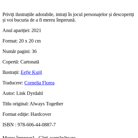
Priviți ilustrațiile adorabile, intrați în jocul personajelor și descoperiți
și voi bucuria de a fi mereu împreună.
Anul apariției:
2021
Format:
20 x 20 cm
Număr pagini:
36
Copertă:
Cartonată
Ilustrații:
Eefje Kuijl
Traducere:
Cornelia Florea
Autor:
Link Dyrdahl
Titlu original:
Always Together
Format ediție:
Hardcover
ISBN :
978-606-44-0887-7
Mereu împreună - Cărți asemănătoare