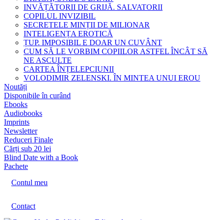
INVĂȚĂTORII DE GRIJĂ. SALVATORII
COPILUL INVIZIBIL
SECRETELE MINȚII DE MILIONAR
INTELIGENȚA EROTICĂ
ȚUP. IMPOSIBIL E DOAR UN CUVÂNT
CUM SĂ LE VORBIM COPIILOR ASTFEL ÎNCÂT SĂ
NE ASCULTE
CARTEA ÎNȚELEPCIUNII
VOLODIMIR ZELENSKI. ÎN MINTEA UNUI EROU
Noutăți
Disponibile în curând
Ebooks
Audiobooks
Imprints
Newsletter
Reduceri Finale
Cărți sub 20 lei
Blind Date with a Book
Pachete
Contul meu
Contact