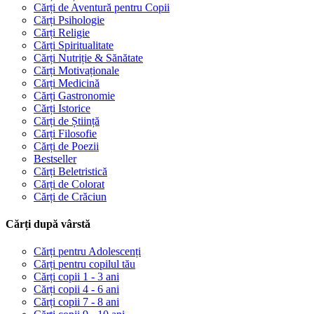
Cărți de Aventură pentru Copii
Cărți Psihologie
Cărți Religie
Cărți Spiritualitate
Cărți Nutriție & Sănătate
Cărți Motivaționale
Cărți Medicină
Cărți Gastronomie
Cărți Istorice
Cărți de Știință
Cărți Filosofie
Cărți de Poezii
Bestseller
Cărți Beletristică
Cărți de Colorat
Cărți de Crăciun
Cărți după vârstă
Cărți pentru Adolescenți
Cărți pentru copilul tău
Cărți copii 1 - 3 ani
Cărți copii 4 - 6 ani
Cărți copii 7 - 8 ani