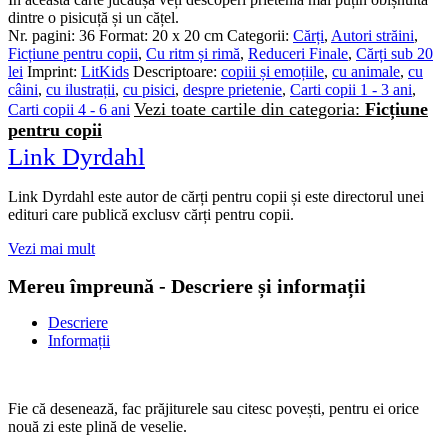
dintre o pisicuță și un cățel.
Nr. pagini:
36
Format:
20 x 20 cm
Categorii:
Cărți
,
Autori străini
,
Ficțiune pentru copii
,
Cu ritm și rimă
,
Reduceri Finale
,
Cărți sub 20
lei
Imprint:
LitKids
Descriptoare:
copiii și emoțiile
,
cu animale
,
cu
câini
,
cu ilustrații
,
cu pisici
,
despre prietenie
,
Carti copii 1 - 3 ani
,
Vezi toate cartile din categoria:
Ficțiune
Carti copii 4 - 6 ani
pentru copii
Link Dyrdahl
Link Dyrdahl este autor de cărți pentru copii și este directorul unei
edituri care publică exclusv cărți pentru copii.
Vezi mai mult
Mereu împreună - Descriere și informații
Descriere
Informații
Fie că desenează, fac prăjiturele sau citesc povești, pentru ei orice
nouă zi este plină de veselie.