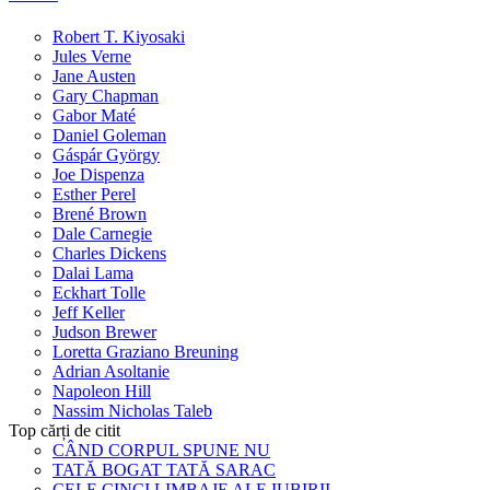
Robert T. Kiyosaki
Jules Verne
Jane Austen
Gary Chapman
Gabor Maté
Daniel Goleman
Gáspár György
Joe Dispenza
Esther Perel
Brené Brown
Dale Carnegie
Charles Dickens
Dalai Lama
Eckhart Tolle
Jeff Keller
Judson Brewer
Loretta Graziano Breuning
Adrian Asoltanie
Napoleon Hill
Nassim Nicholas Taleb
Top cărți de citit
CÂND CORPUL SPUNE NU
TATĂ BOGAT TATĂ SARAC
CELE CINCI LIMBAJE ALE IUBIRII