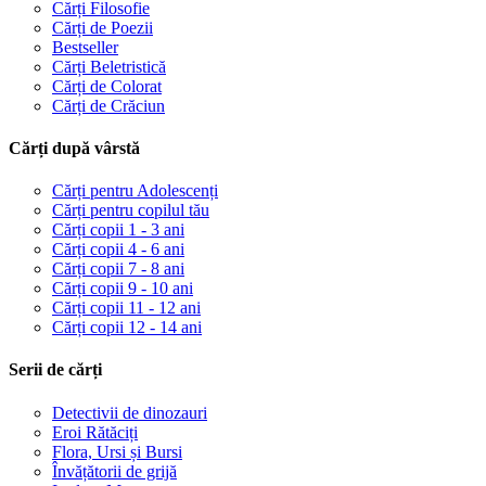
Cărți Filosofie
Cărți de Poezii
Bestseller
Cărți Beletristică
Cărți de Colorat
Cărți de Crăciun
Cărți după vârstă
Cărți pentru Adolescenți
Cărți pentru copilul tău
Cărți copii 1 - 3 ani
Cărți copii 4 - 6 ani
Cărți copii 7 - 8 ani
Cărți copii 9 - 10 ani
Cărți copii 11 - 12 ani
Cărți copii 12 - 14 ani
Serii de cărți
Detectivii de dinozauri
Eroi Rătăciți
Flora, Ursi și Bursi
Învățătorii de grijă