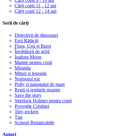
Cărți copii 9 - 10 ani
Cărți copii 11 - 12 ani
Cărți copii 12 - 14 ani
Serii de cărți
Detectivii de dinozauri
Eroi Rătăciți
Flora, Ursi și Bursi
Învățătorii de grijă
Isadora Moon
Mantre pentru copii
Miranda
Mituri și legende
Norișorul roz
Polly și papagalul de mare
Regii și reginele noastre
Save the story
Sherlock Holmes pentru copii
Poveștile Cristinei
Tiny rockers
Țup
Scrisori Remarcabile
Autori