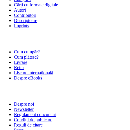
Cărți cu formate digitale
Autori
Contributori
Descriptoare
Imprints
ÎNTREBĂRI FRECVENTE
Cum cumpăr?
Cum plătesc?
Livrare
Retur
Livrare internațională
Despre eBooks
DESPRE NOI
Despre noi
Newsletter
Regulament concursuri
Condiții de publicare
Reguli de citare