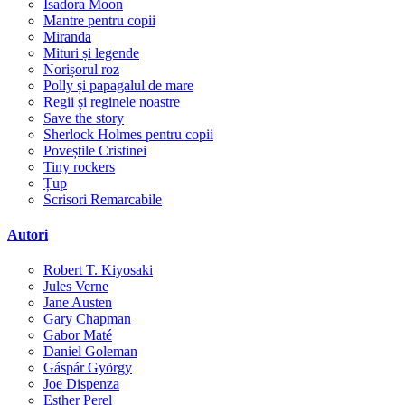
Isadora Moon
Mantre pentru copii
Miranda
Mituri și legende
Norișorul roz
Polly și papagalul de mare
Regii și reginele noastre
Save the story
Sherlock Holmes pentru copii
Poveștile Cristinei
Tiny rockers
Țup
Scrisori Remarcabile
Autori
Robert T. Kiyosaki
Jules Verne
Jane Austen
Gary Chapman
Gabor Maté
Daniel Goleman
Gáspár György
Joe Dispenza
Esther Perel