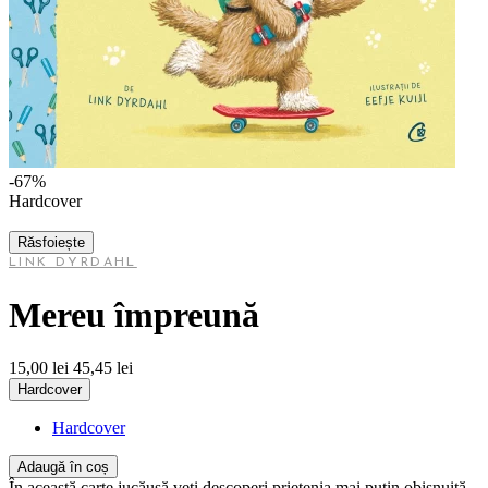
-67%
Hardcover
Răsfoiește
LINK DYRDAHL
Mereu împreună
15,00 lei
45,45 lei
Hardcover
Hardcover
Adaugă în coș
În această carte jucăușă veți descoperi prietenia mai puțin obișnuită