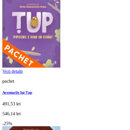
Vezi detalii
pachet
Aventurile lui Țup
491,53 lei
546,14 lei
-25%