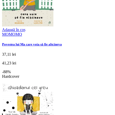
Adaugă în coș
MOMOMO
Povestea lui Ma care voia să fie altcineva
37,11 lei
41,23 lei
-88%
Hardcover