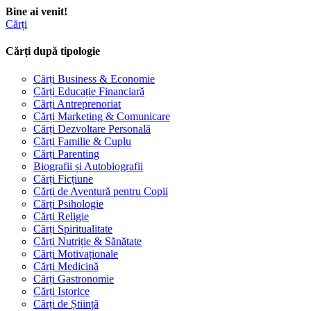
Bine ai venit!
Cărți
Cărți după tipologie
Cărți Business & Economie
Cărți Educație Financiară
Cărți Antreprenoriat
Cărți Marketing & Comunicare
Cărți Dezvoltare Personală
Cărți Familie & Cuplu
Cărți Parenting
Biografii și Autobiografii
Cărți Ficțiune
Cărți de Aventură pentru Copii
Cărți Psihologie
Cărți Religie
Cărți Spiritualitate
Cărți Nutriție & Sănătate
Cărți Motivaționale
Cărți Medicină
Cărți Gastronomie
Cărți Istorice
Cărți de Știință