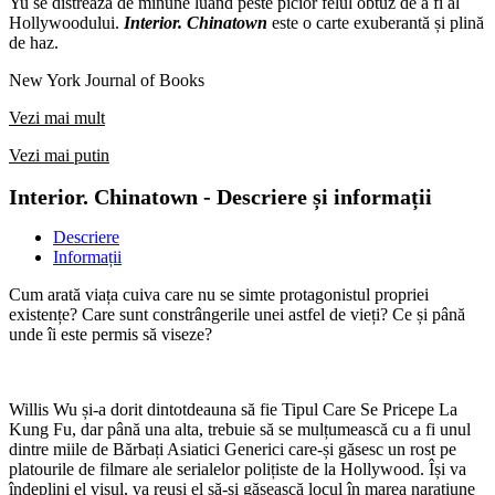
Yu se distrează de minune luând peste picior felul obtuz de a fi al
Hollywoodului.
Interior. Chinatown
este o carte exuberantă și plină
de haz.
New York Journal of Books
Vezi mai mult
Vezi mai putin
Interior. Chinatown - Descriere și informații
Descriere
Informații
Cum arată viața cuiva care nu se simte protagonistul propriei
existențe? Care sunt constrângerile unei astfel de vieți? Ce și până
unde îi este permis să viseze?
Willis Wu și-a dorit dintotdeauna să fie Tipul Care Se Pricepe La
Kung Fu, dar până una alta, trebuie să se mulțumească cu a fi unul
dintre miile de Bărbați Asiatici Generici care-și găsesc un rost pe
platourile de filmare ale serialelor polițiste de la Hollywood. Își va
îndeplini el visul, va reuși el să-și găsească locul în marea narațiune