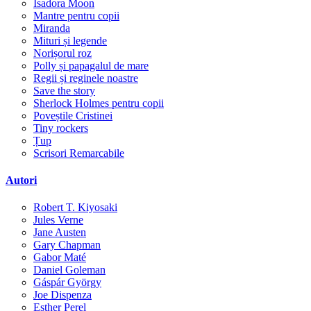
Isadora Moon
Mantre pentru copii
Miranda
Mituri și legende
Norișorul roz
Polly și papagalul de mare
Regii și reginele noastre
Save the story
Sherlock Holmes pentru copii
Poveștile Cristinei
Tiny rockers
Țup
Scrisori Remarcabile
Autori
Robert T. Kiyosaki
Jules Verne
Jane Austen
Gary Chapman
Gabor Maté
Daniel Goleman
Gáspár György
Joe Dispenza
Esther Perel