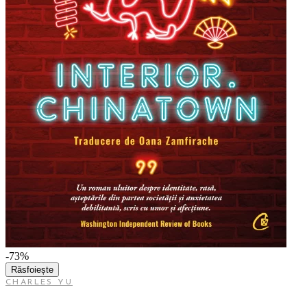
-73%
Răsfoiește
CHARLES YU