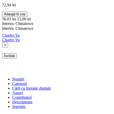
72,94 lei
Adaugă în coș
56,03 lei
15,00 lei
Interior. Chinatown
Interior. Chinatown
Charles Yu
Charles Yu
×
Închide
SHOP
Noutăți
Categorii
Cărți cu formate digitale
Autori
Contributori
Descriptoare
Imprints