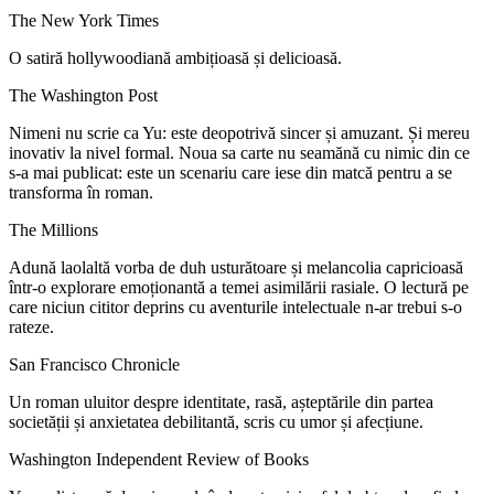
The New York Times
O satiră hollywoodiană ambițioasă și delicioasă.
The Washington Post
Nimeni nu scrie ca Yu: este deopotrivă sincer și amuzant. Și mereu
inovativ la nivel formal. Noua sa carte nu seamănă cu nimic din ce
s-a mai publicat: este un scenariu care iese din matcă pentru a se
transforma în roman.
The Millions
Adună laolaltă vorba de duh usturătoare și melancolia capricioasă
într-o explorare emoționantă a temei asimilării rasiale. O lectură pe
care niciun cititor deprins cu aventurile intelectuale n-ar trebui s-o
rateze.
San Francisco Chronicle
Un roman uluitor despre identitate, rasă, așteptările din partea
societății și anxietatea debilitantă, scris cu umor și afecțiune.
Washington Independent Review of Books