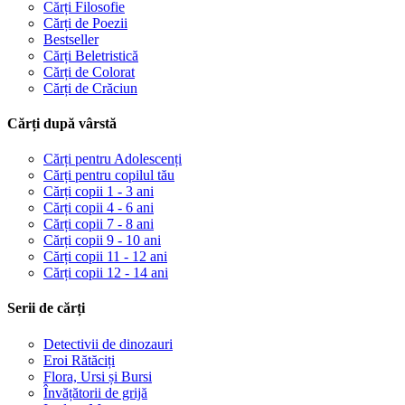
Cărți Filosofie
Cărți de Poezii
Bestseller
Cărți Beletristică
Cărți de Colorat
Cărți de Crăciun
Cărți după vârstă
Cărți pentru Adolescenți
Cărți pentru copilul tău
Cărți copii 1 - 3 ani
Cărți copii 4 - 6 ani
Cărți copii 7 - 8 ani
Cărți copii 9 - 10 ani
Cărți copii 11 - 12 ani
Cărți copii 12 - 14 ani
Serii de cărți
Detectivii de dinozauri
Eroi Rătăciți
Flora, Ursi și Bursi
Învățătorii de grijă