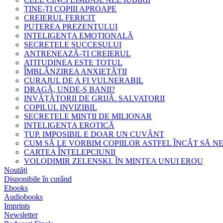
ȚINE-ȚI COPIII APROAPE
CREIERUL FERICIT
PUTEREA PREZENTULUI
INTELIGENȚA EMOȚIONALĂ
SECRETELE SUCCESULUI
ANTRENEAZĂ-ȚI CREIERUL
ATITUDINEA ESTE TOTUL
ÎMBLÂNZIREA ANXIETĂȚII
CURAJUL DE A FI VULNERABIL
DRAGĂ, UNDE-S BANII?
INVĂȚĂTORII DE GRIJĂ. SALVATORII
COPILUL INVIZIBIL
SECRETELE MINȚII DE MILIONAR
INTELIGENȚA EROTICĂ
ȚUP. IMPOSIBIL E DOAR UN CUVÂNT
CUM SĂ LE VORBIM COPIILOR ASTFEL ÎNCÂT SĂ N
CARTEA ÎNȚELEPCIUNII
VOLODIMIR ZELENSKI. ÎN MINTEA UNUI EROU
Noutăți
Disponibile în curând
Ebooks
Audiobooks
Imprints
Newsletter