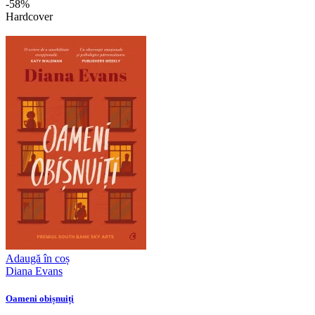
-58%
Hardcover
Adaugă în coș
Diana Evans
Oameni obișnuiți