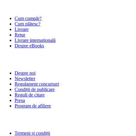
ÎNTREBĂRI FRECVENTE
Cum cumpăr?
Cum plătesc?
Livrare
Retur
Livrare internațională
Despre eBooks
DESPRE NOI
Despre noi
Newsletter
Regulament concursuri
Condiții de publicare
Reguli de citare
Presa
Program de afiliere
POLITICI
Termeni și condiții