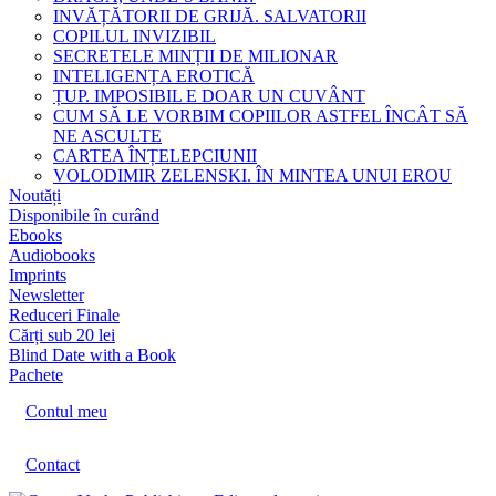
INVĂȚĂTORII DE GRIJĂ. SALVATORII
COPILUL INVIZIBIL
SECRETELE MINȚII DE MILIONAR
INTELIGENȚA EROTICĂ
ȚUP. IMPOSIBIL E DOAR UN CUVÂNT
CUM SĂ LE VORBIM COPIILOR ASTFEL ÎNCÂT SĂ
NE ASCULTE
CARTEA ÎNȚELEPCIUNII
VOLODIMIR ZELENSKI. ÎN MINTEA UNUI EROU
Noutăți
Disponibile în curând
Ebooks
Audiobooks
Imprints
Newsletter
Reduceri Finale
Cărți sub 20 lei
Blind Date with a Book
Pachete
Contul meu
Contact