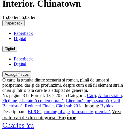
Interior. Chinatown
15,00 lei
56,03 lei
Paperback
Paperback
Digital
Digital
Paperback
Digital
Adaugă în coș
O carte la granița dintre scenariu și roman, plină de umor și
prospețime, dar și de profunzimi, despre cum e să fii element străin
chiar și într-o țară care te-a adoptat de generații.
Nr. pagini:
312
Format:
13 × 20 cm
Categorii:
Cărți
,
Autori străini
,
Ficțiune
,
Literatură contemporană
,
Literatură anglo-saxonă
,
Carti
Beletristică
,
Reduceri Finale
,
Cărți sub 20 lei
Imprint:
Byblos
Vezi
Descriptoare:
BIPOC
,
coming of age
,
introspectiv
,
premiată
toate cartile din categoria:
Ficțiune
Charles Yu