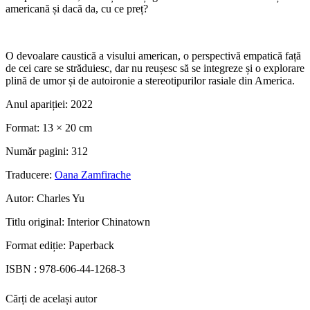
americană și dacă da, cu ce preț?
O devoalare caustică a visului american, o perspectivă empatică față
de cei care se străduiesc, dar nu reușesc să se integreze și o explorare
plină de umor și de autoironie a stereotipurilor rasiale din America.
Anul apariției:
2022
Format:
13 × 20 cm
Număr pagini:
312
Traducere:
Oana Zamfirache
Autor:
Charles Yu
Titlu original:
Interior Chinatown
Format ediție:
Paperback
ISBN :
978-606-44-1268-3
Cărți de același autor