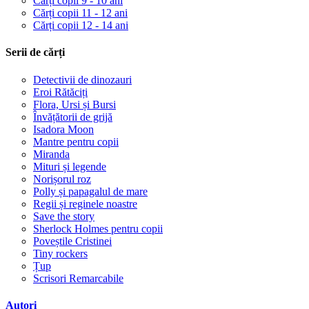
Cărți copii 9 - 10 ani
Cărți copii 11 - 12 ani
Cărți copii 12 - 14 ani
Serii de cărți
Detectivii de dinozauri
Eroi Rătăciți
Flora, Ursi și Bursi
Învățătorii de grijă
Isadora Moon
Mantre pentru copii
Miranda
Mituri și legende
Norișorul roz
Polly și papagalul de mare
Regii și reginele noastre
Save the story
Sherlock Holmes pentru copii
Poveștile Cristinei
Tiny rockers
Țup
Scrisori Remarcabile
Autori