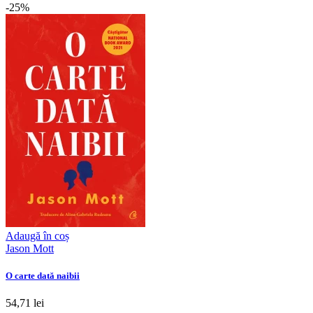
-25%
Adaugă în coș
Jason Mott
O carte dată naibii
54,71 lei