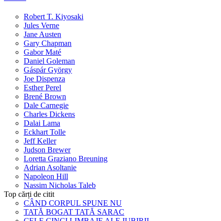
Robert T. Kiyosaki
Jules Verne
Jane Austen
Gary Chapman
Gabor Maté
Daniel Goleman
Gáspár György
Joe Dispenza
Esther Perel
Brené Brown
Dale Carnegie
Charles Dickens
Dalai Lama
Eckhart Tolle
Jeff Keller
Judson Brewer
Loretta Graziano Breuning
Adrian Asoltanie
Napoleon Hill
Nassim Nicholas Taleb
Top cărți de citit
CÂND CORPUL SPUNE NU
TATĂ BOGAT TATĂ SARAC
CELE CINCI LIMBAJE ALE IUBIRII