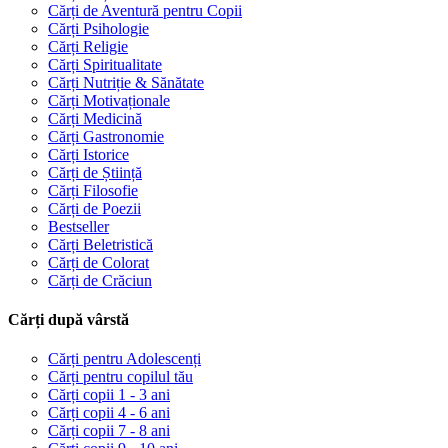
Cărți de Aventură pentru Copii
Cărți Psihologie
Cărți Religie
Cărți Spiritualitate
Cărți Nutriție & Sănătate
Cărți Motivaționale
Cărți Medicină
Cărți Gastronomie
Cărți Istorice
Cărți de Știință
Cărți Filosofie
Cărți de Poezii
Bestseller
Cărți Beletristică
Cărți de Colorat
Cărți de Crăciun
Cărți după vârstă
Cărți pentru Adolescenți
Cărți pentru copilul tău
Cărți copii 1 - 3 ani
Cărți copii 4 - 6 ani
Cărți copii 7 - 8 ani