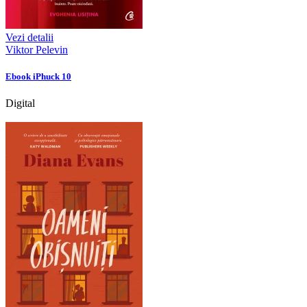
Vezi detalii
Viktor Pelevin
Ebook iPhuck 10
Digital