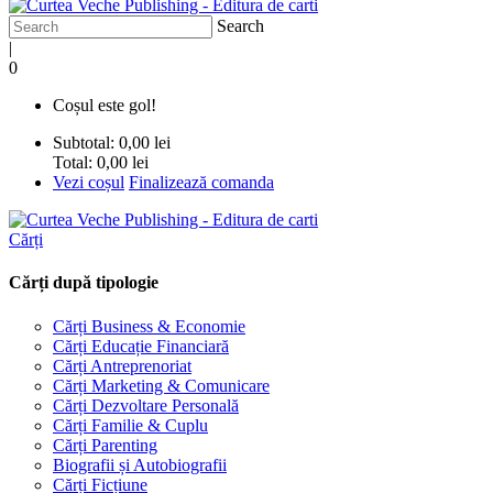
Search
|
0
Coșul este gol!
Subtotal:
0,00 lei
Total:
0,00 lei
Vezi coșul
Finalizează comanda
Cărți
Cărți după tipologie
Cărți Business & Economie
Cărți Educație Financiară
Cărți Antreprenoriat
Cărți Marketing & Comunicare
Cărți Dezvoltare Personală
Cărți Familie & Cuplu
Cărți Parenting
Biografii și Autobiografii
Cărți Ficțiune