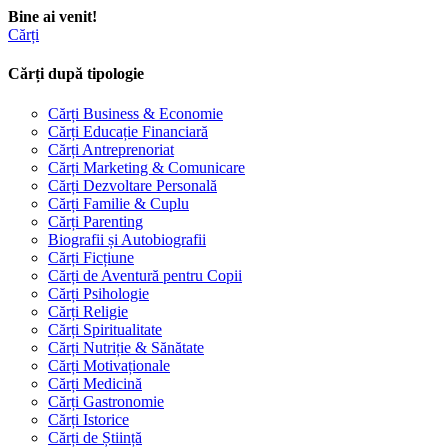
Bine ai venit!
Cărți
Cărți după tipologie
Cărți Business & Economie
Cărți Educație Financiară
Cărți Antreprenoriat
Cărți Marketing & Comunicare
Cărți Dezvoltare Personală
Cărți Familie & Cuplu
Cărți Parenting
Biografii și Autobiografii
Cărți Ficțiune
Cărți de Aventură pentru Copii
Cărți Psihologie
Cărți Religie
Cărți Spiritualitate
Cărți Nutriție & Sănătate
Cărți Motivaționale
Cărți Medicină
Cărți Gastronomie
Cărți Istorice
Cărți de Știință