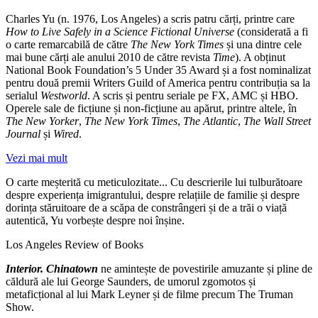
Charles Yu (n. 1976, Los Angeles) a scris patru cărți, printre care
How to Live Safely in a Science Fictional Universe
(considerată a fi
o carte remarcabilă de către
The New York Times
și una dintre cele
mai bune cărți ale anului 2010 de către revista
Time
). A obținut
National Book Foundation’s 5 Under 35 Award și a fost nominalizat
pentru două premii Writers Guild of America pentru contribuția sa la
serialul
Westworld
. A scris și pentru seriale pe FX, AMC și HBO.
Operele sale de ficțiune și non-ficțiune au apărut, printre altele, în
The New Yorker
,
The New York Times
,
The Atlantic
,
The Wall Street
Journal
și
Wired
.
Vezi mai mult
O carte meșterită cu meticulozitate... Cu descrierile lui tulburătoare
despre experiența imigrantului, despre relațiile de familie și despre
dorința stăruitoare de a scăpa de constrângeri și de a trăi o viață
autentică, Yu vorbește despre noi înșine.
Los Angeles Review of Books
Interior. Chinatown
ne amintește de povestirile amuzante și pline de
căldură ale lui George Saunders, de umorul zgomotos și
metaficțional al lui Mark Leyner și de filme precum The Truman
Show.