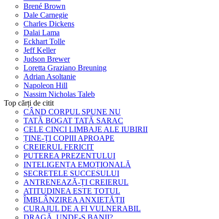
Brené Brown
Dale Carnegie
Charles Dickens
Dalai Lama
Eckhart Tolle
Jeff Keller
Judson Brewer
Loretta Graziano Breuning
Adrian Asoltanie
Napoleon Hill
Nassim Nicholas Taleb
Top cărți de citit
CÂND CORPUL SPUNE NU
TATĂ BOGAT TATĂ SARAC
CELE CINCI LIMBAJE ALE IUBIRII
ȚINE-ȚI COPIII APROAPE
CREIERUL FERICIT
PUTEREA PREZENTULUI
INTELIGENȚA EMOȚIONALĂ
SECRETELE SUCCESULUI
ANTRENEAZĂ-ȚI CREIERUL
ATITUDINEA ESTE TOTUL
ÎMBLÂNZIREA ANXIETĂȚII
CURAJUL DE A FI VULNERABIL
DRAGĂ, UNDE-S BANII?