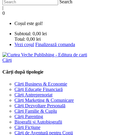
Search
|
0
Coșul este gol!
Subtotal:
0,00 lei
Total:
0,00 lei
Vezi coșul
Finalizează comanda
Cărți
Cărți după tipologie
Cărți Business & Economie
Cărți Educație Financiară
Cărți Antreprenoriat
Cărți Marketing & Comunicare
Cărți Dezvoltare Personală
Cărți Familie & Cuplu
Cărți Parenting
Biografii și Autobiografii
Cărți Ficțiune
Cărți de Aventură pentru Copii