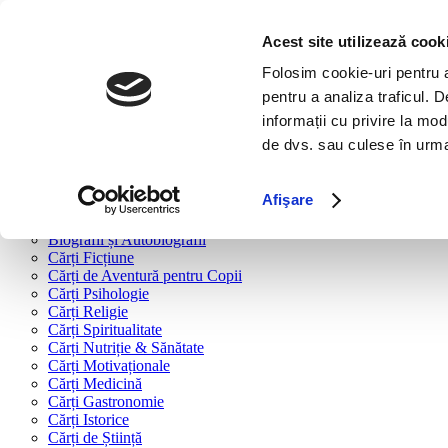
Bine ai venit!
Cărți
Acest site utilizează cook
Folosim cookie-uri pentru a 
Cărți după tipologie
pentru a analiza traficul. 
Cărți Business & Economie
informații cu privire la mod
Cărți Educație Financiară
de dvs. sau culese în urma f
Cărți Antreprenoriat
Cărți Marketing & Comunicare
Cărți Dezvoltare Personală
Afişare
Cărți Familie & Cuplu
Cărți Parenting
Biografii și Autobiografii
Cărți Ficțiune
Cărți de Aventură pentru Copii
Cărți Psihologie
Cărți Religie
Cărți Spiritualitate
Cărți Nutriție & Sănătate
Cărți Motivaționale
Cărți Medicină
Cărți Gastronomie
Cărți Istorice
Cărți de Știință