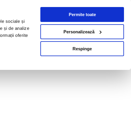
Permite toate
le sociale și
te și de analize
Personalizează
ormații oferite
Respinge