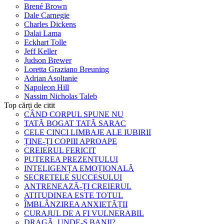
Brené Brown
Dale Carnegie
Charles Dickens
Dalai Lama
Eckhart Tolle
Jeff Keller
Judson Brewer
Loretta Graziano Breuning
Adrian Asoltanie
Napoleon Hill
Nassim Nicholas Taleb
Top cărți de citit
CÂND CORPUL SPUNE NU
TATĂ BOGAT TATĂ SARAC
CELE CINCI LIMBAJE ALE IUBIRII
ȚINE-ȚI COPIII APROAPE
CREIERUL FERICIT
PUTEREA PREZENTULUI
INTELIGENȚA EMOȚIONALĂ
SECRETELE SUCCESULUI
ANTRENEAZĂ-ȚI CREIERUL
ATITUDINEA ESTE TOTUL
ÎMBLÂNZIREA ANXIETĂȚII
CURAJUL DE A FI VULNERABIL
DRAGĂ, UNDE-S BANII?