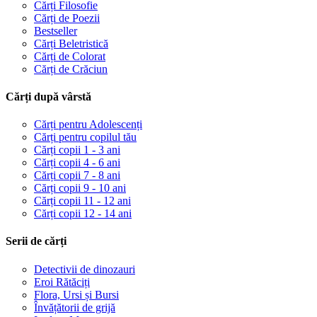
Cărți Filosofie
Cărți de Poezii
Bestseller
Cărți Beletristică
Cărți de Colorat
Cărți de Crăciun
Cărți după vârstă
Cărți pentru Adolescenți
Cărți pentru copilul tău
Cărți copii 1 - 3 ani
Cărți copii 4 - 6 ani
Cărți copii 7 - 8 ani
Cărți copii 9 - 10 ani
Cărți copii 11 - 12 ani
Cărți copii 12 - 14 ani
Serii de cărți
Detectivii de dinozauri
Eroi Rătăciți
Flora, Ursi și Bursi
Învățătorii de grijă