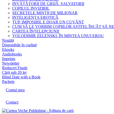
INVĂȚĂTORII DE GRIJĂ. SALVATORII
COPILUL INVIZIBIL
SECRETELE MINȚII DE MILIONAR
INTELIGENȚA EROTICĂ
ȚUP. IMPOSIBIL E DOAR UN CUVÂNT
CUM SĂ LE VORBIM COPIILOR ASTFEL ÎNCÂT SĂ N
CARTEA ÎNȚELEPCIUNII
VOLODIMIR ZELENSKI. ÎN MINTEA UNUI EROU
Noutăți
Disponibile în curând
Ebooks
Audiobooks
Imprints
Newsletter
Reduceri Finale
Cărți sub 20 lei
Blind Date with a Book
Pachete
Contul meu
Contact