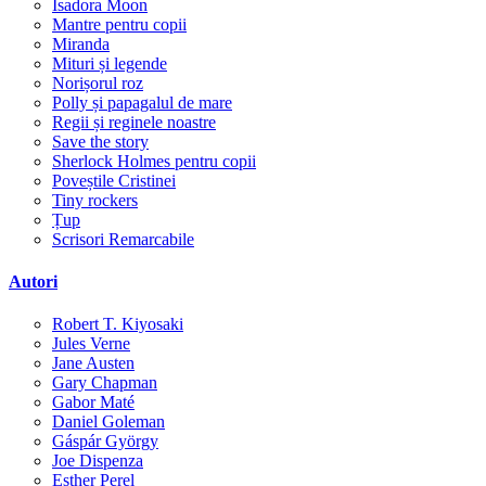
Isadora Moon
Mantre pentru copii
Miranda
Mituri și legende
Norișorul roz
Polly și papagalul de mare
Regii și reginele noastre
Save the story
Sherlock Holmes pentru copii
Poveștile Cristinei
Tiny rockers
Țup
Scrisori Remarcabile
Autori
Robert T. Kiyosaki
Jules Verne
Jane Austen
Gary Chapman
Gabor Maté
Daniel Goleman
Gáspár György
Joe Dispenza
Esther Perel