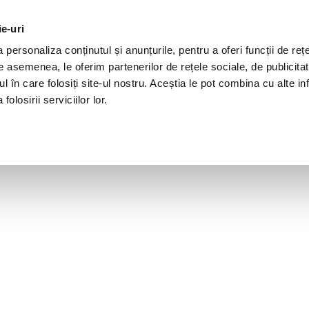
ie-uri
personaliza conținutul și anunțurile, pentru a oferi funcții de rețe
De asemenea, le oferim partenerilor de rețele sociale, de publicita
ul în care folosiți site-ul nostru. Aceștia le pot combina cu alte inf
olosirii serviciilor lor.