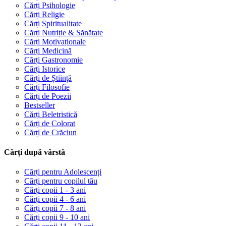
Cărți Psihologie
Cărți Religie
Cărți Spiritualitate
Cărți Nutriție & Sănătate
Cărți Motivaționale
Cărți Medicină
Cărți Gastronomie
Cărți Istorice
Cărți de Știință
Cărți Filosofie
Cărți de Poezii
Bestseller
Cărți Beletristică
Cărți de Colorat
Cărți de Crăciun
Cărți după vârstă
Cărți pentru Adolescenți
Cărți pentru copilul tău
Cărți copii 1 - 3 ani
Cărți copii 4 - 6 ani
Cărți copii 7 - 8 ani
Cărți copii 9 - 10 ani