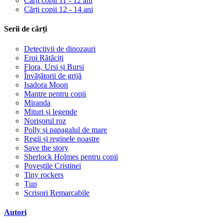
Cărți copii 11 - 12 ani
Cărți copii 12 - 14 ani
Serii de cărți
Detectivii de dinozauri
Eroi Rătăciți
Flora, Ursi și Bursi
Învățătorii de grijă
Isadora Moon
Mantre pentru copii
Miranda
Mituri și legende
Norișorul roz
Polly și papagalul de mare
Regii și reginele noastre
Save the story
Sherlock Holmes pentru copii
Poveștile Cristinei
Tiny rockers
Țup
Scrisori Remarcabile
Autori