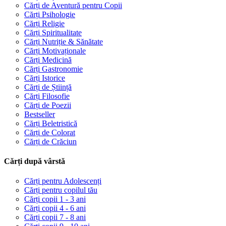
Cărți de Aventură pentru Copii
Cărți Psihologie
Cărți Religie
Cărți Spiritualitate
Cărți Nutriție & Sănătate
Cărți Motivaționale
Cărți Medicină
Cărți Gastronomie
Cărți Istorice
Cărți de Știință
Cărți Filosofie
Cărți de Poezii
Bestseller
Cărți Beletristică
Cărți de Colorat
Cărți de Crăciun
Cărți după vârstă
Cărți pentru Adolescenți
Cărți pentru copilul tău
Cărți copii 1 - 3 ani
Cărți copii 4 - 6 ani
Cărți copii 7 - 8 ani