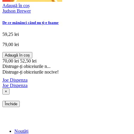
Adaugă în coș
Judson Brewer
De ce mănânci când nu ți-e foame
59,25 lei
79,00 lei
Adaugă în coș
70,00 lei
52,50 lei
Distruge-ți obiceiurile n...
Distruge-ți obiceiurile nocive!
Joe Dispenza
Joe Dispenza
×
Închide
SHOP
Noutăți