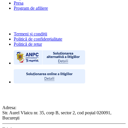
Presa
Program de afiliere
POLITICI
Termeni și condiții
Politică de confidențialitate
Politică de retur
CONTACT
Adresa:
Str. Aurel Vlaicu nr. 35, corp B, sector 2, cod poștal 020091,
Bucureşti