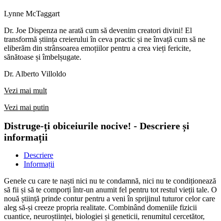
Lynne McTaggart
Dr. Joe Dispenza ne arată cum să devenim creatori divini! El
transformă știința creierului în ceva practic și ne învață cum să ne
eliberăm din strânsoarea emoțiilor pentru a crea vieți fericite,
sănătoase și îmbelșugate.
Dr. Alberto Villoldo
Vezi mai mult
Vezi mai putin
Distruge-ți obiceiurile nocive! - Descriere și
informații
Descriere
Informații
Genele cu care te naști nici nu te condamnă, nici nu te condiționează
să fii și să te comporți într-un anumit fel pentru tot restul vieții tale. O
nouă știință prinde contur pentru a veni în sprijinul tuturor celor care
aleg să-și creeze propria realitate. Combinând domeniile fizicii
cuantice, neuroștiinței, biologiei și geneticii, renumitul cercetător,