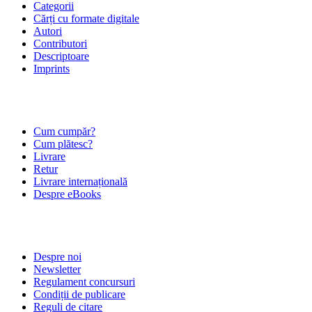
Categorii
Cărți cu formate digitale
Autori
Contributori
Descriptoare
Imprints
ÎNTREBĂRI FRECVENTE
Cum cumpăr?
Cum plătesc?
Livrare
Retur
Livrare internațională
Despre eBooks
DESPRE NOI
Despre noi
Newsletter
Regulament concursuri
Condiții de publicare
Reguli de citare