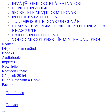
INVĂȚĂTORII DE GRIJĂ. SALVATORII
COPILUL INVIZIBIL
SECRETELE MINȚII DE MILIONAR
INTELIGENȚA EROTICĂ
ȚUP. IMPOSIBIL E DOAR UN CUVÂNT
CUM SĂ LE VORBIM COPIILOR ASTFEL ÎNCÂT SĂ
NE ASCULTE
CARTEA ÎNȚELEPCIUNII
VOLODIMIR ZELENSKI. ÎN MINTEA UNUI EROU
Noutăți
Disponibile în curând
Ebooks
Audiobooks
Imprints
Newsletter
Reduceri Finale
Cărți sub 20 lei
Blind Date with a Book
Pachete
Contul meu
Contact