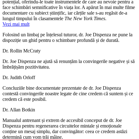
potențial, oferindu-le toate instrumentele de care au nevoie pentru a
face schimbări semnificative în viața lor. A apărut în mai multe filme
documentare cu subiect științific, iar cărțile sale s-au regăsit de-a
lungul timpului în clasamentele
The New York Times
.
Vezi mai mult
Folosind un limbaj pe înțelesul tuturor, dr. Joe Dispenza ne pune la
dispoziție un ghid pentru o schimbare profundă și de durată.
Dr. Rollin McCraty
Dr. Joe Dispenza ne ajută să renunțăm la convingerile negative și să
îmbrățișăm pozitivitatea.
Dr. Judith Orloff
Concluziile bine documentate prezentate de dr. Joe Dispenza
contestă convingerile noastre legate de cine credem că suntem și ce
credem că este posibil.
Dr. Allan Botkin
Manualul antrenant și extrem de accesibil conceput de dr. Joe
Dispenza pentru regenerarea circuitelor mintale și emoționale
conține un mesaj simplu, dar convingător: ceea ce credem astăzi
determină cum vom trăi mâine.