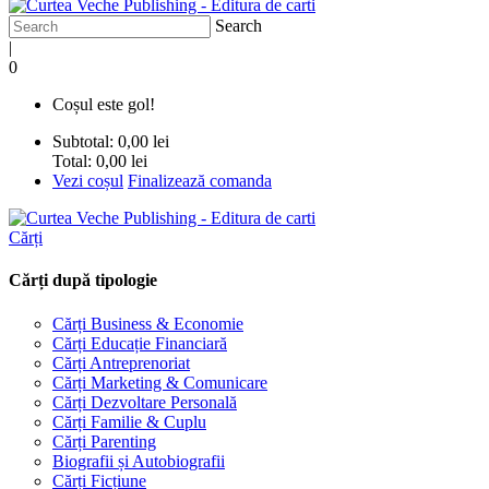
Search
|
0
Coșul este gol!
Subtotal:
0,00 lei
Total:
0,00 lei
Vezi coșul
Finalizează comanda
Cărți
Cărți după tipologie
Cărți Business & Economie
Cărți Educație Financiară
Cărți Antreprenoriat
Cărți Marketing & Comunicare
Cărți Dezvoltare Personală
Cărți Familie & Cuplu
Cărți Parenting
Biografii și Autobiografii
Cărți Ficțiune