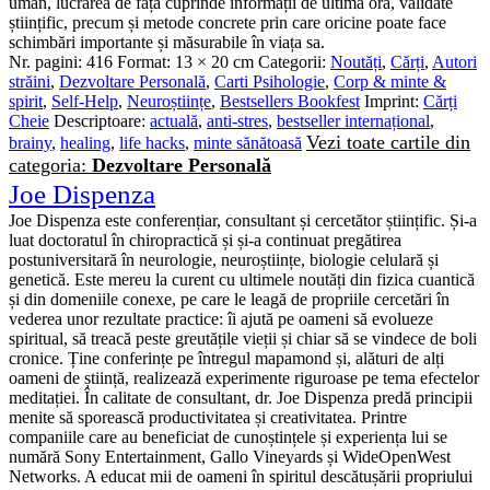
uman, lucrarea de față cuprinde informații de ultimă oră, validate
științific, precum și metode concrete prin care oricine poate face
schimbări importante și măsurabile în viața sa.
Nr. pagini:
416
Format:
13 × 20 cm
Categorii:
Noutăți
,
Cărți
,
Autori
străini
,
Dezvoltare Personală
,
Carti Psihologie
,
Corp & minte &
spirit
,
Self-Help
,
Neuroștiințe
,
Bestsellers Bookfest
Imprint:
Cărți
Cheie
Descriptoare:
actuală
,
anti-stres
,
bestseller internațional
,
Vezi toate cartile din
brainy
,
healing
,
life hacks
,
minte sănătoasă
categoria:
Dezvoltare Personală
Joe Dispenza
Joe Dispenza este conferențiar, consultant și cercetător științific. Și-a
luat doctoratul în chiropractică și și-a continuat pregătirea
postuniversitară în neurologie, neuroștiințe, biologie celulară și
genetică. Este mereu la curent cu ultimele noutăți din fizica cuantică
și din domeniile conexe, pe care le leagă de propriile cercetări în
vederea unor rezultate practice: îi ajută pe oameni să evolueze
spiritual, să treacă peste greutățile vieții și chiar să se vindece de boli
cronice. Ține conferințe pe întregul mapamond și, alături de alți
oameni de știință, realizează experimente riguroase pe tema efectelor
meditației. În calitate de consultant, dr. Joe Dispenza predă principii
menite să sporească productivitatea și creativitatea. Printre
companiile care au beneficiat de cunoștințele și experiența lui se
numără Sony Entertainment, Gallo Vineyards și WideOpenWest
Networks. A educat mii de oameni în spiritul descătușării propriului