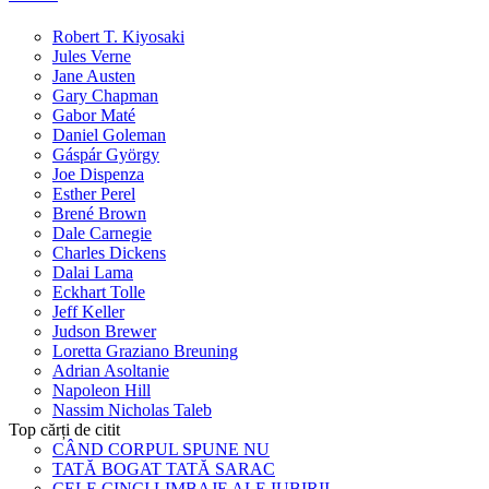
Robert T. Kiyosaki
Jules Verne
Jane Austen
Gary Chapman
Gabor Maté
Daniel Goleman
Gáspár György
Joe Dispenza
Esther Perel
Brené Brown
Dale Carnegie
Charles Dickens
Dalai Lama
Eckhart Tolle
Jeff Keller
Judson Brewer
Loretta Graziano Breuning
Adrian Asoltanie
Napoleon Hill
Nassim Nicholas Taleb
Top cărți de citit
CÂND CORPUL SPUNE NU
TATĂ BOGAT TATĂ SARAC
CELE CINCI LIMBAJE ALE IUBIRII