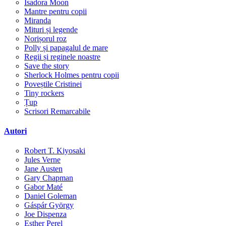
Isadora Moon
Mantre pentru copii
Miranda
Mituri și legende
Norișorul roz
Polly și papagalul de mare
Regii și reginele noastre
Save the story
Sherlock Holmes pentru copii
Poveștile Cristinei
Tiny rockers
Țup
Scrisori Remarcabile
Autori
Robert T. Kiyosaki
Jules Verne
Jane Austen
Gary Chapman
Gabor Maté
Daniel Goleman
Gáspár György
Joe Dispenza
Esther Perel