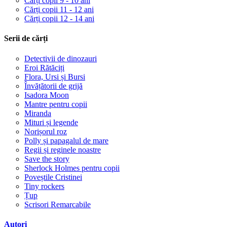
Cărți copii 9 - 10 ani
Cărți copii 11 - 12 ani
Cărți copii 12 - 14 ani
Serii de cărți
Detectivii de dinozauri
Eroi Rătăciți
Flora, Ursi și Bursi
Învățătorii de grijă
Isadora Moon
Mantre pentru copii
Miranda
Mituri și legende
Norișorul roz
Polly și papagalul de mare
Regii și reginele noastre
Save the story
Sherlock Holmes pentru copii
Poveștile Cristinei
Tiny rockers
Țup
Scrisori Remarcabile
Autori