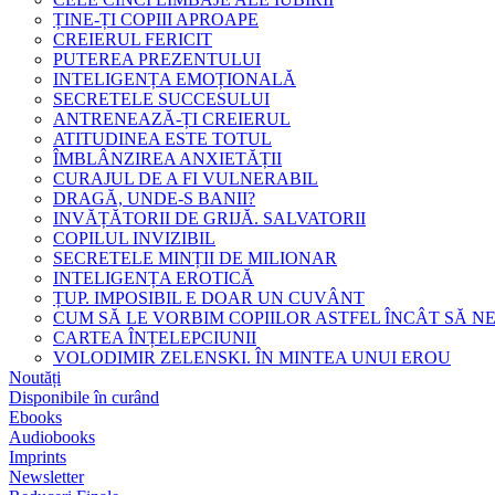
ȚINE-ȚI COPIII APROAPE
CREIERUL FERICIT
PUTEREA PREZENTULUI
INTELIGENȚA EMOȚIONALĂ
SECRETELE SUCCESULUI
ANTRENEAZĂ-ȚI CREIERUL
ATITUDINEA ESTE TOTUL
ÎMBLÂNZIREA ANXIETĂȚII
CURAJUL DE A FI VULNERABIL
DRAGĂ, UNDE-S BANII?
INVĂȚĂTORII DE GRIJĂ. SALVATORII
COPILUL INVIZIBIL
SECRETELE MINȚII DE MILIONAR
INTELIGENȚA EROTICĂ
ȚUP. IMPOSIBIL E DOAR UN CUVÂNT
CUM SĂ LE VORBIM COPIILOR ASTFEL ÎNCÂT SĂ N
CARTEA ÎNȚELEPCIUNII
VOLODIMIR ZELENSKI. ÎN MINTEA UNUI EROU
Noutăți
Disponibile în curând
Ebooks
Audiobooks
Imprints
Newsletter