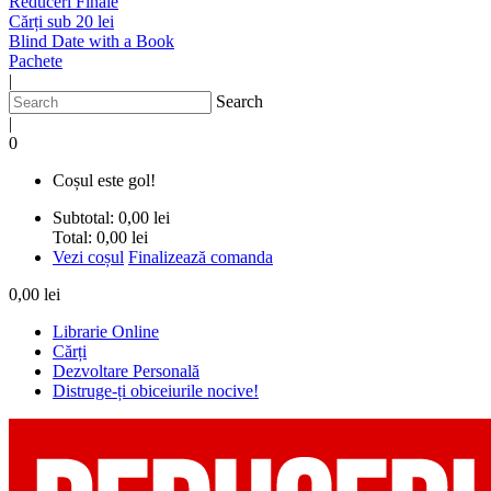
Reduceri Finale
Cărți sub 20 lei
Blind Date with a Book
Pachete
|
Search
|
0
Coșul este gol!
Subtotal:
0,00 lei
Total:
0,00 lei
Vezi coșul
Finalizează comanda
0,00 lei
Librarie Online
Cărți
Dezvoltare Personală
Distruge-ți obiceiurile nocive!