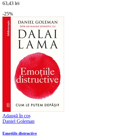
63,43 lei
-25%
Adaugă în coș
Daniel Goleman
Emoțiile distructive