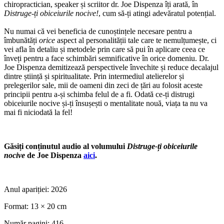
chiropractician, speaker și scriitor dr. Joe Dispenza îți arată, în
Distruge-ți obiceiurile nocive!
, cum să-ți atingi adevăratul potențial.
Nu numai că vei beneficia de cunoștințele necesare pentru a
îmbunătăți
orice
aspect al personalității tale care te nemulțumește, ci
vei afla în detaliu și metodele prin care să pui în aplicare ceea ce
înveți pentru a face schimbări semnificative în orice domeniu. Dr.
Joe Dispenza demitizează perspectivele învechite și reduce decalajul
dintre știință și spiritualitate. Prin intermediul atelierelor și
prelegerilor sale, mii de oameni din zeci de țări au folosit aceste
principii pentru a-și schimba felul de a fi. Odată ce-ți distrugi
obiceiurile nocive și-ți însușești o mentalitate nouă, viața ta nu va
mai fi niciodată la fel!
Găsiți conținutul audio al volumului
Distruge-ți obiceiurile
nocive
de Joe Dispenza
aici
.
Anul apariției:
2026
Format:
13 × 20 cm
Număr pagini:
416