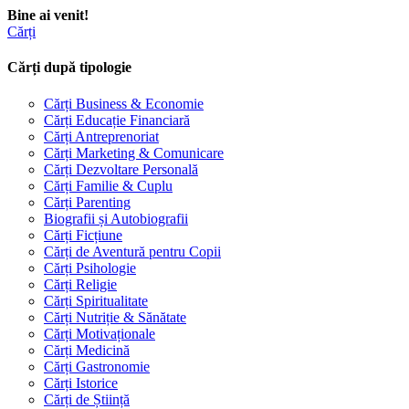
Bine ai venit!
Cărți
Cărți după tipologie
Cărți Business & Economie
Cărți Educație Financiară
Cărți Antreprenoriat
Cărți Marketing & Comunicare
Cărți Dezvoltare Personală
Cărți Familie & Cuplu
Cărți Parenting
Biografii și Autobiografii
Cărți Ficțiune
Cărți de Aventură pentru Copii
Cărți Psihologie
Cărți Religie
Cărți Spiritualitate
Cărți Nutriție & Sănătate
Cărți Motivaționale
Cărți Medicină
Cărți Gastronomie
Cărți Istorice
Cărți de Știință