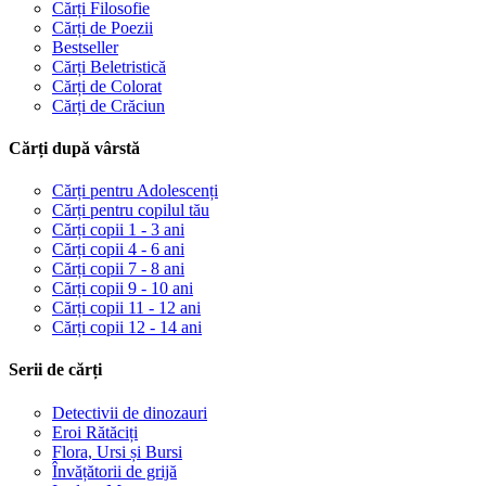
Cărți Filosofie
Cărți de Poezii
Bestseller
Cărți Beletristică
Cărți de Colorat
Cărți de Crăciun
Cărți după vârstă
Cărți pentru Adolescenți
Cărți pentru copilul tău
Cărți copii 1 - 3 ani
Cărți copii 4 - 6 ani
Cărți copii 7 - 8 ani
Cărți copii 9 - 10 ani
Cărți copii 11 - 12 ani
Cărți copii 12 - 14 ani
Serii de cărți
Detectivii de dinozauri
Eroi Rătăciți
Flora, Ursi și Bursi
Învățătorii de grijă