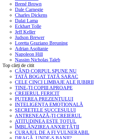
Brené Brown
Dale Carnegie
Charles Dickens
Dalai Lama
Eckhart Tolle
Jeff Keller
Judson Brewer
Loretta Graziano Breuning
Adrian Asoltanie
Napoleon Hill
Nassim Nicholas Taleb
Top cărți de citit
CÂND CORPUL SPUNE NU
TATĂ BOGAT TATĂ SARAC
CELE CINCI LIMBAJE ALE IUBIRII
ȚINE-ȚI COPIII APROAPE
CREIERUL FERICIT
PUTEREA PREZENTULUI
INTELIGENȚA EMOȚIONALĂ
SECRETELE SUCCESULUI
ANTRENEAZĂ-ȚI CREIERUL
ATITUDINEA ESTE TOTUL
ÎMBLÂNZIREA ANXIETĂȚII
CURAJUL DE A FI VULNERABIL
DRAGĂ, UNDE-S BANII?