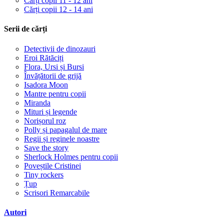
Cărți copii 11 - 12 ani
Cărți copii 12 - 14 ani
Serii de cărți
Detectivii de dinozauri
Eroi Rătăciți
Flora, Ursi și Bursi
Învățătorii de grijă
Isadora Moon
Mantre pentru copii
Miranda
Mituri și legende
Norișorul roz
Polly și papagalul de mare
Regii și reginele noastre
Save the story
Sherlock Holmes pentru copii
Poveștile Cristinei
Tiny rockers
Țup
Scrisori Remarcabile
Autori