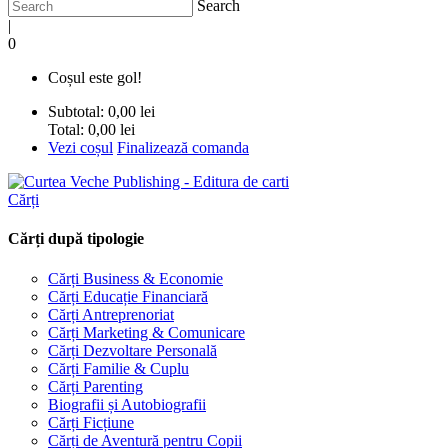
Search
|
0
Coșul este gol!
Subtotal:
0,00 lei
Total:
0,00 lei
Vezi coșul
Finalizează comanda
Cărți
Cărți după tipologie
Cărți Business & Economie
Cărți Educație Financiară
Cărți Antreprenoriat
Cărți Marketing & Comunicare
Cărți Dezvoltare Personală
Cărți Familie & Cuplu
Cărți Parenting
Biografii și Autobiografii
Cărți Ficțiune
Cărți de Aventură pentru Copii