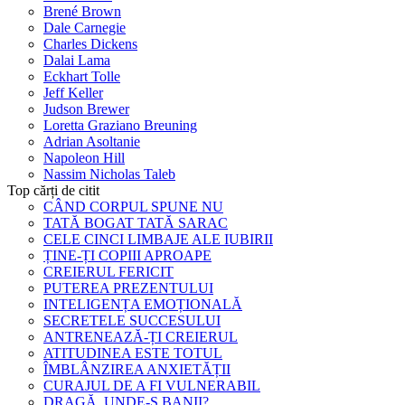
Brené Brown
Dale Carnegie
Charles Dickens
Dalai Lama
Eckhart Tolle
Jeff Keller
Judson Brewer
Loretta Graziano Breuning
Adrian Asoltanie
Napoleon Hill
Nassim Nicholas Taleb
Top cărți de citit
CÂND CORPUL SPUNE NU
TATĂ BOGAT TATĂ SARAC
CELE CINCI LIMBAJE ALE IUBIRII
ȚINE-ȚI COPIII APROAPE
CREIERUL FERICIT
PUTEREA PREZENTULUI
INTELIGENȚA EMOȚIONALĂ
SECRETELE SUCCESULUI
ANTRENEAZĂ-ȚI CREIERUL
ATITUDINEA ESTE TOTUL
ÎMBLÂNZIREA ANXIETĂȚII
CURAJUL DE A FI VULNERABIL
DRAGĂ, UNDE-S BANII?