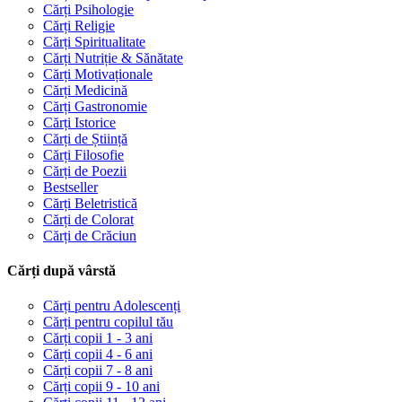
Cărți Psihologie
Cărți Religie
Cărți Spiritualitate
Cărți Nutriție & Sănătate
Cărți Motivaționale
Cărți Medicină
Cărți Gastronomie
Cărți Istorice
Cărți de Știință
Cărți Filosofie
Cărți de Poezii
Bestseller
Cărți Beletristică
Cărți de Colorat
Cărți de Crăciun
Cărți după vârstă
Cărți pentru Adolescenți
Cărți pentru copilul tău
Cărți copii 1 - 3 ani
Cărți copii 4 - 6 ani
Cărți copii 7 - 8 ani
Cărți copii 9 - 10 ani