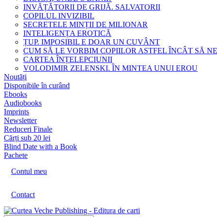
INVĂȚĂTORII DE GRIJĂ. SALVATORII
COPILUL INVIZIBIL
SECRETELE MINȚII DE MILIONAR
INTELIGENȚA EROTICĂ
ȚUP. IMPOSIBIL E DOAR UN CUVÂNT
CUM SĂ LE VORBIM COPIILOR ASTFEL ÎNCÂT SĂ N
CARTEA ÎNȚELEPCIUNII
VOLODIMIR ZELENSKI. ÎN MINTEA UNUI EROU
Noutăți
Disponibile în curând
Ebooks
Audiobooks
Imprints
Newsletter
Reduceri Finale
Cărți sub 20 lei
Blind Date with a Book
Pachete
Contul meu
Contact