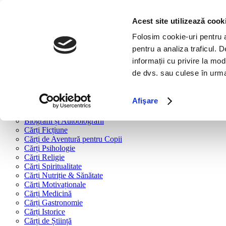
Bine ai venit!
Cărți
Acest site utilizează cook
Folosim cookie-uri pentru a 
Cărți după tipologie
pentru a analiza traficul. 
Cărți Business & Economie
informații cu privire la mod
Cărți Educație Financiară
de dvs. sau culese în urma f
Cărți Antreprenoriat
Cărți Marketing & Comunicare
Cărți Dezvoltare Personală
Afişare
Cărți Familie & Cuplu
Cărți Parenting
Biografii și Autobiografii
Cărți Ficțiune
Cărți de Aventură pentru Copii
Cărți Psihologie
Cărți Religie
Cărți Spiritualitate
Cărți Nutriție & Sănătate
Cărți Motivaționale
Cărți Medicină
Cărți Gastronomie
Cărți Istorice
Cărți de Știință