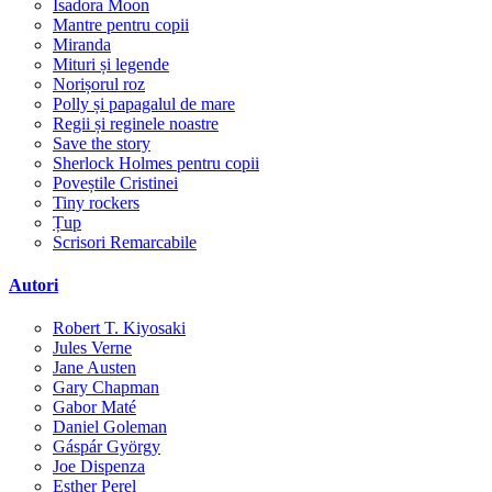
Isadora Moon
Mantre pentru copii
Miranda
Mituri și legende
Norișorul roz
Polly și papagalul de mare
Regii și reginele noastre
Save the story
Sherlock Holmes pentru copii
Poveștile Cristinei
Tiny rockers
Țup
Scrisori Remarcabile
Autori
Robert T. Kiyosaki
Jules Verne
Jane Austen
Gary Chapman
Gabor Maté
Daniel Goleman
Gáspár György
Joe Dispenza
Esther Perel