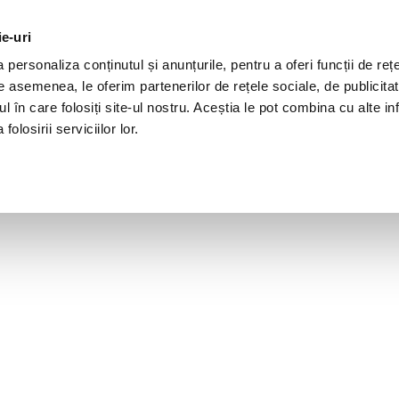
ie-uri
personaliza conținutul și anunțurile, pentru a oferi funcții de rețe
De asemenea, le oferim partenerilor de rețele sociale, de publicita
ul în care folosiți site-ul nostru. Aceștia le pot combina cu alte inf
olosirii serviciilor lor.