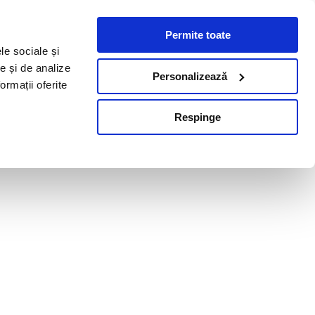
Permite toate
le sociale și
te și de analize
Personalizează
ormații oferite
Respinge