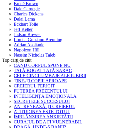
Brené Brown
Dale Carnegie
Charles Dickens
Dalai Lama
Eckhart Tolle
Jeff Keller
Judson Brewer
Loretta Graziano Breuning
Adrian Asoltanie
Napoleon Hill
Nassim Nicholas Taleb
Top cărți de citit
CÂND CORPUL SPUNE NU
TATĂ BOGAT TATĂ SARAC
CELE CINCI LIMBAJE ALE IUBIRII
ȚINE-ȚI COPIII APROAPE
CREIERUL FERICIT
PUTEREA PREZENTULUI
INTELIGENȚA EMOȚIONALĂ
SECRETELE SUCCESULUI
ANTRENEAZĂ-ȚI CREIERUL
ATITUDINEA ESTE TOTUL
ÎMBLÂNZIREA ANXIETĂȚII
CURAJUL DE A FI VULNERABIL
DRAGĂ, UNDE-S BANII?