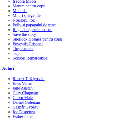
Isadora Moon
Mantre pentru copii
Miranda
Mituri și legende
Norișorul roz
Polly și papagalul de mare
Regii și reginele noastre
Save the story
Sherlock Holmes pentru copii
Poveștile Cristinei
Tiny rockers
Țup
Scrisori Remarcabile
Autori
Robert T. Kiyosaki
Jules Verne
Jane Austen
Gary Chapman
Gabor Maté
Daniel Goleman
Gáspár György
Joe Dispenza
Esther Perel