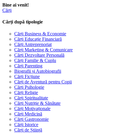
Bine ai venit!
Cărți
Cărți după tipologie
Cărți Business & Economie
Cărți Educație Financiară
Cărți Antreprenoriat
Cărți Marketing & Comunicare
Cărți Dezvoltare Personală
Cărți Familie & Cuplu
Cărți Parenting
Biografii și Autobiografii
Cărți Ficțiune
Cărți de Aventură pentru Copii
Cărți Psihologie
Cărți Religie
Cărți Spiritualitate
Cărți Nutriție & Sănătate
Cărți Motivaționale
Cărți Medicină
Cărți Gastronomie
Cărți Istorice
Cărți de Știință