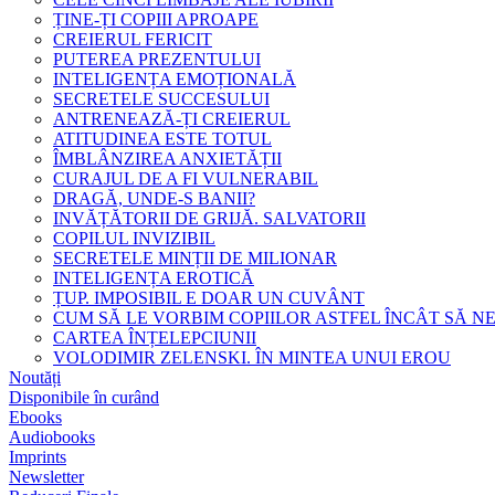
ȚINE-ȚI COPIII APROAPE
CREIERUL FERICIT
PUTEREA PREZENTULUI
INTELIGENȚA EMOȚIONALĂ
SECRETELE SUCCESULUI
ANTRENEAZĂ-ȚI CREIERUL
ATITUDINEA ESTE TOTUL
ÎMBLÂNZIREA ANXIETĂȚII
CURAJUL DE A FI VULNERABIL
DRAGĂ, UNDE-S BANII?
INVĂȚĂTORII DE GRIJĂ. SALVATORII
COPILUL INVIZIBIL
SECRETELE MINȚII DE MILIONAR
INTELIGENȚA EROTICĂ
ȚUP. IMPOSIBIL E DOAR UN CUVÂNT
CUM SĂ LE VORBIM COPIILOR ASTFEL ÎNCÂT SĂ N
CARTEA ÎNȚELEPCIUNII
VOLODIMIR ZELENSKI. ÎN MINTEA UNUI EROU
Noutăți
Disponibile în curând
Ebooks
Audiobooks
Imprints
Newsletter