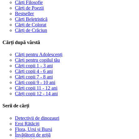
Cărți Filosofie
Cărți de Poezii
Bestseller
Cărți Beletristică
Cărți de Colorat
Cărți de Crăciun
Cărți după vârstă
Cărți pentru Adolescenți
Cărți pentru copilul tău
Cărți copii 1 - 3 ani
Cărți copii 4 - 6 ani
Cărți copii 7 - 8 ani
Cărți copii 9 - 10 ani
Cărți copii 11 - 12 ani
Cărți copii 12 - 14 ani
Serii de cărți
Detectivii de dinozauri
Eroi Rătăciți
Flora, Ursi și Bursi
Învățătorii de grijă