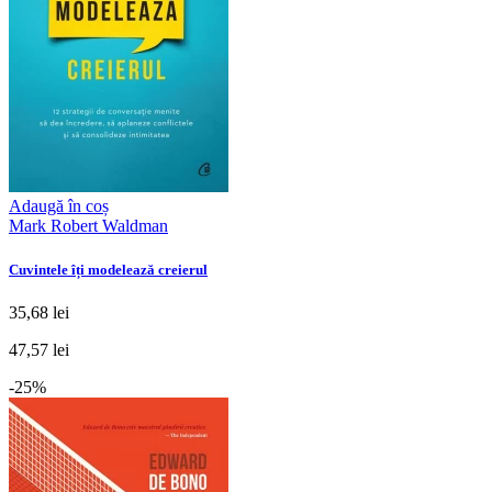
Adaugă în coș
Mark Robert Waldman
Cuvintele îți modelează creierul
35,68 lei
47,57 lei
-25%