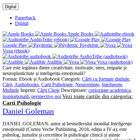
Digital
Paperback
Digital
Apple Books
AudioTribe (ebook)
Google Play
Paydemic
Voxa (ebook)
AudioTribe (audiobook)
Audible
Voxa (audiobook)
Care este legătura dintre creativitate, motivație, stres, empatie și
neuroplasticitate și inteligența emoțională?
Format:
Ebook și Audiobook
Categorii:
Cărți cu formate digitale
,
Cărți
,
Audiobooks
,
Carti Psihologie
,
Neuroștiințe
,
Inteligențe
Multiple
Imprint:
Cărți Cheie
Descriptoare:
curiozitate academica
,
Vezi toate cartile din categoria:
inspirațională
,
perspective noi
Carti Psihologie
Daniel Goleman
DANIEL GOLEMAN, autor al bestsellerului mondial
Inteligența
emoțională
(Curtea Veche Publishing, 2018, ediția a IV-a), este
psiholog, jurnalist și cercetător în psihologie clinică și științe