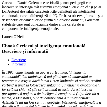
Cartea lui Daniel Goleman este ideală pentru pedagogii care
încearcă să înţeleagă atât sistemul emoţional al elevilor, cât şi pe al
lor. Autorul dezvăluie caracteristicile definitorii ale inteligenţei
emoţionale, care o diferenţiază de IQ. Pe baza observaţiilor sale şi a
descoperirilor oamenilor de ştiinţă din diverse domenii, Goleman
stabilește care sunt conexiunile dintre ariile cerebrale şi
componentele inteligenţei emoţionale.
Lauren O'Neil
Ebook Creierul și inteligența emoțională -
Descriere și informații
Descriere
Informații
În 1995, chiar înainte să apară cartea mea, "Inteligența
emoțională", îmi amintesc că mă gândeam că materialul ar
reprezenta o reușită dacă într-o zi s-ar întâmpla să aud doi străini
vorbind și unul să folosească sintagma „inteligență emoțională“,
iar celălalt chiar să știe ce înseamnă aceasta. Acest lucru ar
presupune că noțiunea de inteligență emoțională (...) a devenit o
memă, o idee nouă, o parte componentă a culturii actuale.
Așteptările mi-au fost cu mult depășite. Inteligența emoțională s-a
dovedit a fi un model influent în domeniul educației sub forma