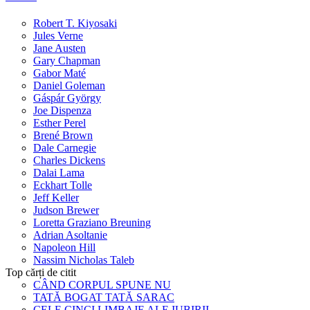
Robert T. Kiyosaki
Jules Verne
Jane Austen
Gary Chapman
Gabor Maté
Daniel Goleman
Gáspár György
Joe Dispenza
Esther Perel
Brené Brown
Dale Carnegie
Charles Dickens
Dalai Lama
Eckhart Tolle
Jeff Keller
Judson Brewer
Loretta Graziano Breuning
Adrian Asoltanie
Napoleon Hill
Nassim Nicholas Taleb
Top cărți de citit
CÂND CORPUL SPUNE NU
TATĂ BOGAT TATĂ SARAC
CELE CINCI LIMBAJE ALE IUBIRII