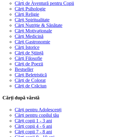
Cărți de Aventură pentru Copii
Cărți Psihologie
Cărți Religie
Cărți Spiritualitate
Cărți Nutriție & Sănătate
Cărți Motivaționale
Cărți Medicină
Cărți Gastronomie
Cărți Istorice
Cărți de Știință
Cărți Filosofie
Cărți de Poezii
Bestseller
Cărți Beletristică
Cărți de Colorat
Cărți de Crăciun
Cărți după vârstă
Cărți pentru Adolescenți
Cărți pentru copilul tău
Cărți copii 1 - 3 ani
Cărți copii 4 - 6 ani
Cărți copii 7 - 8 ani