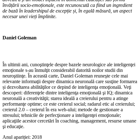
învățării socio-emoționale, este recunoscută ca fiind un ingredient
de bază în leadershipul de excepție și, în egală măsură, un aspect
necesar unei vieți împlinite.
Daniel Goleman
În ultimii ani, cunoştinţele despre bazele neurologice ale inteligenţei
emoţionale s-au înmulţit considerabil datorită noilor studii din
neuroştiinţe. În această carte, Daniel Goleman reuneşte cele mai
relevante informaţii despre dinamica neuronală care susţine formarea
și dezvoltarea abilităţilor ce depind de inteligenţa emoţională. Veţi
descoperi: diferenţele dintre inteligenţa emoţională şi IQ; dinamica
neuronală a creativităţii; starea ideală a creierului pentru a atinge
performanţe optime; ce este creierul social; radarul etic al creierului;
creierul 2.0 – creierul în era web-ului; metode de gestionare a
stresului; tehnicile de perfecţionare a inteligenţei emoţionale;
aplicaţiile acestor cercetări în coaching, management, resurse umane
şi educaţie.
Anul apariției:
2018