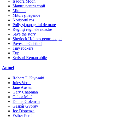
Isadora Moon
Mantre pentru copii
Miranda
Mituri și legende
Norișorul roz
Polly și papagalul de mare
Regii și reginele noastre
Save the story
Sherlock Holmes pentru copii
Poveștile Cristinei
Tiny rockers
Țup
Scrisori Remarcabile
Autori
Robert T. Kiyosaki
Jules Verne
Jane Austen
Gary Chapman
Gabor Maté
Daniel Goleman
Gáspár György
Joe Dispenza
Esther Perel