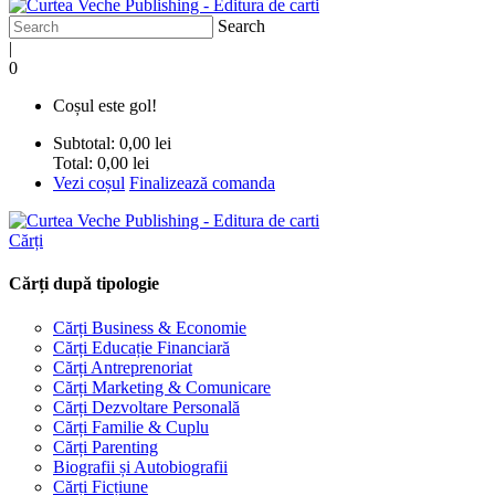
Search
|
0
Coșul este gol!
Subtotal:
0,00 lei
Total:
0,00 lei
Vezi coșul
Finalizează comanda
Cărți
Cărți după tipologie
Cărți Business & Economie
Cărți Educație Financiară
Cărți Antreprenoriat
Cărți Marketing & Comunicare
Cărți Dezvoltare Personală
Cărți Familie & Cuplu
Cărți Parenting
Biografii și Autobiografii
Cărți Ficțiune