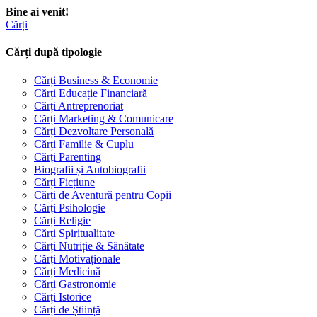
Bine ai venit!
Cărți
Cărți după tipologie
Cărți Business & Economie
Cărți Educație Financiară
Cărți Antreprenoriat
Cărți Marketing & Comunicare
Cărți Dezvoltare Personală
Cărți Familie & Cuplu
Cărți Parenting
Biografii și Autobiografii
Cărți Ficțiune
Cărți de Aventură pentru Copii
Cărți Psihologie
Cărți Religie
Cărți Spiritualitate
Cărți Nutriție & Sănătate
Cărți Motivaționale
Cărți Medicină
Cărți Gastronomie
Cărți Istorice
Cărți de Știință