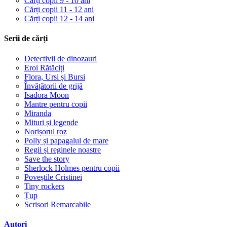
Cărți copii 9 - 10 ani
Cărți copii 11 - 12 ani
Cărți copii 12 - 14 ani
Serii de cărți
Detectivii de dinozauri
Eroi Rătăciți
Flora, Ursi și Bursi
Învățătorii de grijă
Isadora Moon
Mantre pentru copii
Miranda
Mituri și legende
Norișorul roz
Polly și papagalul de mare
Regii și reginele noastre
Save the story
Sherlock Holmes pentru copii
Poveștile Cristinei
Tiny rockers
Țup
Scrisori Remarcabile
Autori