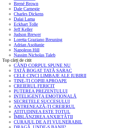
Brené Brown
Dale Carnegie
Charles Dickens
Dalai Lama
Eckhart Tolle
Jeff Keller
Judson Brewer
Loretta Graziano Breuning
Adrian Asoltanie
Napoleon Hill
Nassim Nicholas Taleb
Top cărți de citit
CÂND CORPUL SPUNE NU
TATĂ BOGAT TATĂ SARAC
CELE CINCI LIMBAJE ALE IUBIRII
ȚINE-ȚI COPIII APROAPE
CREIERUL FERICIT
PUTEREA PREZENTULUI
INTELIGENȚA EMOȚIONALĂ
SECRETELE SUCCESULUI
ANTRENEAZĂ-ȚI CREIERUL
ATITUDINEA ESTE TOTUL
ÎMBLÂNZIREA ANXIETĂȚII
CURAJUL DE A FI VULNERABIL
DRAGĂ, UNDE-S BANII?