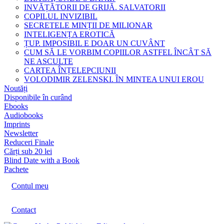
INVĂȚĂTORII DE GRIJĂ. SALVATORII
COPILUL INVIZIBIL
SECRETELE MINȚII DE MILIONAR
INTELIGENȚA EROTICĂ
ȚUP. IMPOSIBIL E DOAR UN CUVÂNT
CUM SĂ LE VORBIM COPIILOR ASTFEL ÎNCÂT SĂ
NE ASCULTE
CARTEA ÎNȚELEPCIUNII
VOLODIMIR ZELENSKI. ÎN MINTEA UNUI EROU
Noutăți
Disponibile în curând
Ebooks
Audiobooks
Imprints
Newsletter
Reduceri Finale
Cărți sub 20 lei
Blind Date with a Book
Pachete
Contul meu
Contact