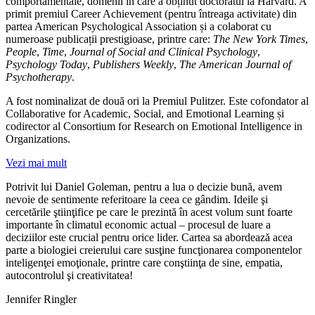
comportamentale, domenii în care a obținut doctoratul la Harvard. A
primit premiul Career Achievement (pentru întreaga activitate) din
partea American Psychological Association și a colaborat cu
numeroase publicații prestigioase, printre care:
The New York Times
,
People
,
Time
,
Journal of Social and Clinical Psychology
,
Psychology Today
,
Publishers Weekly
,
The American Journal of
Psychotherapy
.
A fost nominalizat de două ori la Premiul Pulitzer. Este cofondator al
Collaborative for Academic, Social, and Emotional Learning și
codirector al Consortium for Research on Emotional Intelligence in
Organizations.
Vezi mai mult
Potrivit lui Daniel Goleman, pentru a lua o decizie bună, avem
nevoie de sentimente referitoare la ceea ce gândim. Ideile şi
cercetările ştiinţifice pe care le prezintă în acest volum sunt foarte
importante în climatul economic actual – procesul de luare a
deciziilor este crucial pentru orice lider. Cartea sa abordează acea
parte a biologiei creierului care susţine funcţionarea componentelor
inteligenţei emoţionale, printre care conştiinţa de sine, empatia,
autocontrolul şi creativitatea!
Jennifer Ringler