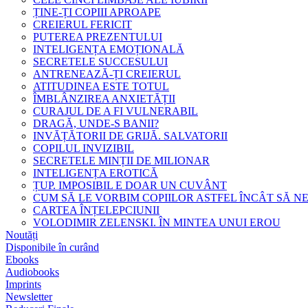
ȚINE-ȚI COPIII APROAPE
CREIERUL FERICIT
PUTEREA PREZENTULUI
INTELIGENȚA EMOȚIONALĂ
SECRETELE SUCCESULUI
ANTRENEAZĂ-ȚI CREIERUL
ATITUDINEA ESTE TOTUL
ÎMBLÂNZIREA ANXIETĂȚII
CURAJUL DE A FI VULNERABIL
DRAGĂ, UNDE-S BANII?
INVĂȚĂTORII DE GRIJĂ. SALVATORII
COPILUL INVIZIBIL
SECRETELE MINȚII DE MILIONAR
INTELIGENȚA EROTICĂ
ȚUP. IMPOSIBIL E DOAR UN CUVÂNT
CUM SĂ LE VORBIM COPIILOR ASTFEL ÎNCÂT SĂ N
CARTEA ÎNȚELEPCIUNII
VOLODIMIR ZELENSKI. ÎN MINTEA UNUI EROU
Noutăți
Disponibile în curând
Ebooks
Audiobooks
Imprints
Newsletter