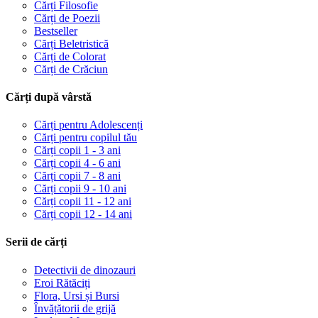
Cărți Filosofie
Cărți de Poezii
Bestseller
Cărți Beletristică
Cărți de Colorat
Cărți de Crăciun
Cărți după vârstă
Cărți pentru Adolescenți
Cărți pentru copilul tău
Cărți copii 1 - 3 ani
Cărți copii 4 - 6 ani
Cărți copii 7 - 8 ani
Cărți copii 9 - 10 ani
Cărți copii 11 - 12 ani
Cărți copii 12 - 14 ani
Serii de cărți
Detectivii de dinozauri
Eroi Rătăciți
Flora, Ursi și Bursi
Învățătorii de grijă