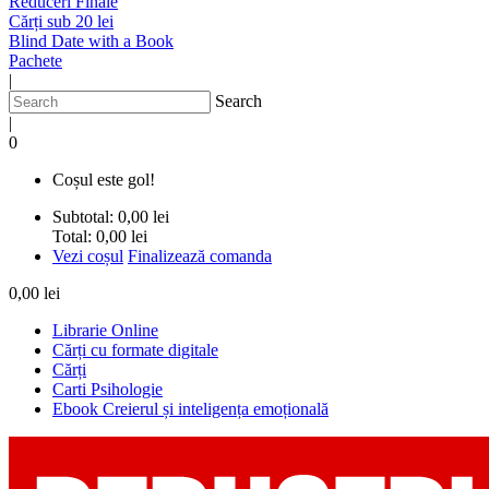
Reduceri Finale
Cărți sub 20 lei
Blind Date with a Book
Pachete
|
Search
|
0
Coșul este gol!
Subtotal:
0,00 lei
Total:
0,00 lei
Vezi coșul
Finalizează comanda
0,00 lei
Librarie Online
Cărți cu formate digitale
Cărți
Carti Psihologie
Ebook Creierul și inteligența emoțională