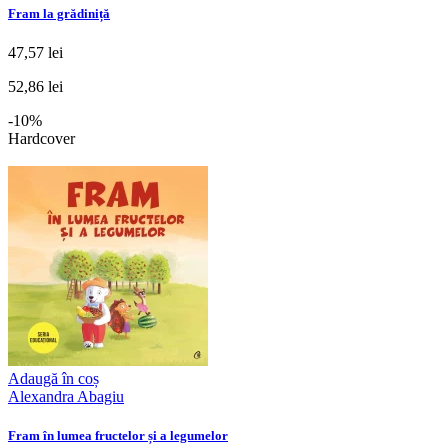
Fram la grădiniță
47,57 lei
52,86 lei
-10%
Hardcover
Adaugă în coș
Alexandra Abagiu
Fram în lumea fructelor și a legumelor