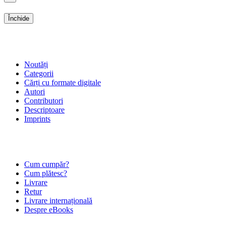
Închide
SHOP
Noutăți
Categorii
Cărți cu formate digitale
Autori
Contributori
Descriptoare
Imprints
ÎNTREBĂRI FRECVENTE
Cum cumpăr?
Cum plătesc?
Livrare
Retur
Livrare internațională
Despre eBooks