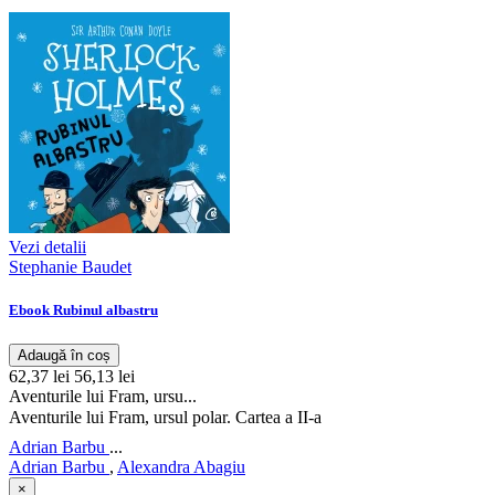
Vezi detalii
Stephanie Baudet
Ebook Rubinul albastru
Adaugă în coș
62,37 lei
56,13 lei
Aventurile lui Fram, ursu...
Aventurile lui Fram, ursul polar. Cartea a II-a
Adrian Barbu
...
Adrian Barbu
,
Alexandra Abagiu
×