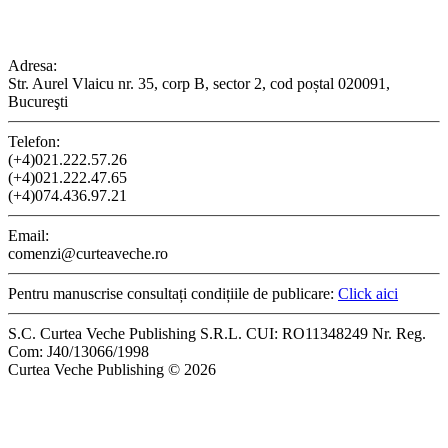
CONTACT
Adresa:
Str. Aurel Vlaicu nr. 35, corp B, sector 2, cod poștal 020091,
Bucureşti
Telefon:
(+4)021.222.57.26
(+4)021.222.47.65
(+4)074.436.97.21
Email:
comenzi@curteaveche.ro
Pentru manuscrise consultați condițiile de publicare:
Click aici
S.C. Curtea Veche Publishing S.R.L. CUI: RO11348249 Nr. Reg.
Com: J40/13066/1998
Curtea Veche Publishing © 2026