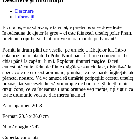
Descriere
Informații
E curajos, e năzdrăvan, e talentat, e prietenos și se dovedește
întotdeauna de ajutor la greu – el este faimosul ursuleț polar Fram,
prietenul copiilor și al tuturor viețuitoarelor de pe Pământ!
Porniți la drum plini de veselie, pe urmele... lăbuțelor lui, într-o
călătorie minunată de la Polul Nord până în lumea oamenilor, ba
chiar până la capătul lumii. Explorați ținuturi magice, faceți
cunoștință cu tot felul de ființe drăgălașe sau ciudate, distrați-vă la
spectacole de circ extraordinare, plimbați-vă pe mările înghețate ale
planetei noastre. Vă va amuza să urmăriți peripețiile acestui ursuleț
poznaș, iar succesele lui vă vor umple de bucurie. Și țineți minte,
dragi copii, ce vă îndeamnă Fram: oriunde veți merge, fiți siguri că
toate drumurile voastre duc mereu înainte!
Anul apariției:
2018
Format:
20.5 x 26.0 cm
Număr pagini:
242
Copertă:
cartonată