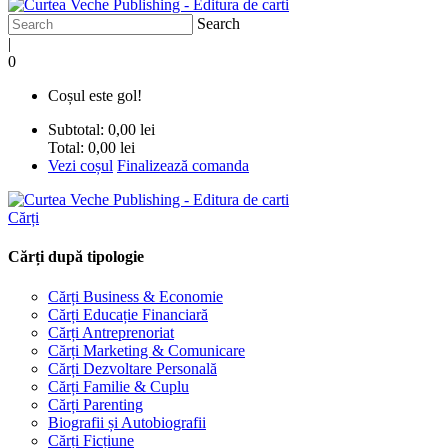
Search
|
0
Coșul este gol!
Subtotal:
0,00 lei
Total:
0,00 lei
Vezi coșul
Finalizează comanda
Cărți
Cărți după tipologie
Cărți Business & Economie
Cărți Educație Financiară
Cărți Antreprenoriat
Cărți Marketing & Comunicare
Cărți Dezvoltare Personală
Cărți Familie & Cuplu
Cărți Parenting
Biografii și Autobiografii
Cărți Ficțiune