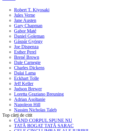
Robert T. Kiyosaki
Jules Verne
Jane Austen
Gary Chapman
Gabor Maté
Daniel Goleman
Gáspár György
Joe Dispenza
Esther Perel
Brené Brown
Dale Carnegie
Charles Dickens
Dalai Lama
Eckhart Tolle
Jeff Keller
Judson Brewer
Loretta Graziano Breuning
Adrian Asoltanie
Napoleon Hill
Nassim Nicholas Taleb
Top cărți de citit
CÂND CORPUL SPUNE NU
TATĂ BOGAT TATĂ SARAC
CELE CINCI LIMBAJE ALE IUBIRII