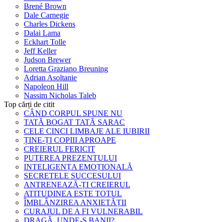
Brené Brown
Dale Carnegie
Charles Dickens
Dalai Lama
Eckhart Tolle
Jeff Keller
Judson Brewer
Loretta Graziano Breuning
Adrian Asoltanie
Napoleon Hill
Nassim Nicholas Taleb
Top cărți de citit
CÂND CORPUL SPUNE NU
TATĂ BOGAT TATĂ SARAC
CELE CINCI LIMBAJE ALE IUBIRII
ȚINE-ȚI COPIII APROAPE
CREIERUL FERICIT
PUTEREA PREZENTULUI
INTELIGENȚA EMOȚIONALĂ
SECRETELE SUCCESULUI
ANTRENEAZĂ-ȚI CREIERUL
ATITUDINEA ESTE TOTUL
ÎMBLÂNZIREA ANXIETĂȚII
CURAJUL DE A FI VULNERABIL
DRAGĂ, UNDE-S BANII?