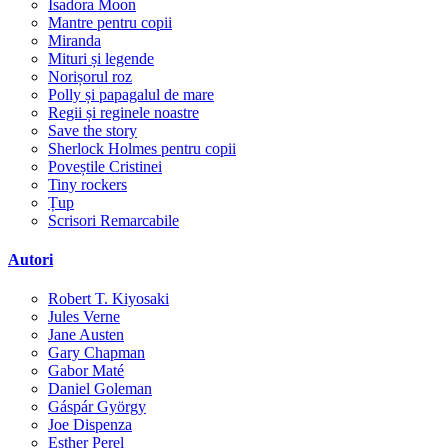
Isadora Moon
Mantre pentru copii
Miranda
Mituri și legende
Norișorul roz
Polly și papagalul de mare
Regii și reginele noastre
Save the story
Sherlock Holmes pentru copii
Poveștile Cristinei
Tiny rockers
Țup
Scrisori Remarcabile
Autori
Robert T. Kiyosaki
Jules Verne
Jane Austen
Gary Chapman
Gabor Maté
Daniel Goleman
Gáspár György
Joe Dispenza
Esther Perel