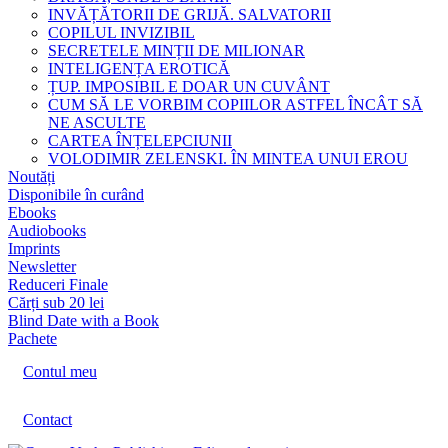
INVĂȚĂTORII DE GRIJĂ. SALVATORII
COPILUL INVIZIBIL
SECRETELE MINȚII DE MILIONAR
INTELIGENȚA EROTICĂ
ȚUP. IMPOSIBIL E DOAR UN CUVÂNT
CUM SĂ LE VORBIM COPIILOR ASTFEL ÎNCÂT SĂ
NE ASCULTE
CARTEA ÎNȚELEPCIUNII
VOLODIMIR ZELENSKI. ÎN MINTEA UNUI EROU
Noutăți
Disponibile în curând
Ebooks
Audiobooks
Imprints
Newsletter
Reduceri Finale
Cărți sub 20 lei
Blind Date with a Book
Pachete
Contul meu
Contact