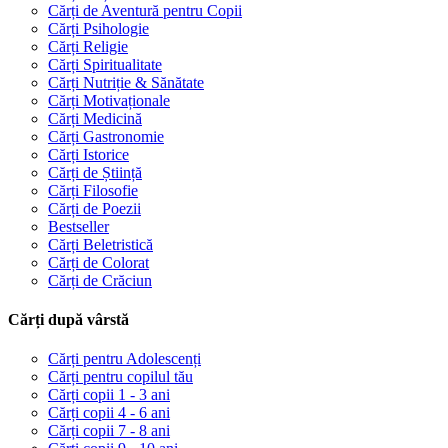
Cărți de Aventură pentru Copii
Cărți Psihologie
Cărți Religie
Cărți Spiritualitate
Cărți Nutriție & Sănătate
Cărți Motivaționale
Cărți Medicină
Cărți Gastronomie
Cărți Istorice
Cărți de Știință
Cărți Filosofie
Cărți de Poezii
Bestseller
Cărți Beletristică
Cărți de Colorat
Cărți de Crăciun
Cărți după vârstă
Cărți pentru Adolescenți
Cărți pentru copilul tău
Cărți copii 1 - 3 ani
Cărți copii 4 - 6 ani
Cărți copii 7 - 8 ani