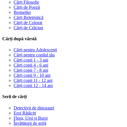
Cărți Filosofie
Cărți de Poezii
Bestseller
Cărți Beletristică
Cărți de Colorat
Cărți de Crăciun
Cărți după vârstă
Cărți pentru Adolescenți
Cărți pentru copilul tău
Cărți copii 1 - 3 ani
Cărți copii 4 - 6 ani
Cărți copii 7 - 8 ani
Cărți copii 9 - 10 ani
Cărți copii 11 - 12 ani
Cărți copii 12 - 14 ani
Serii de cărți
Detectivii de dinozauri
Eroi Rătăciți
Flora, Ursi și Bursi
Învățătorii de grijă