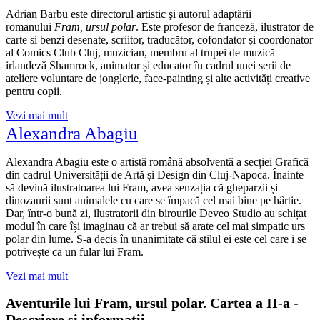
Adrian Barbu este directorul artistic şi autorul adaptării
romanului
Fram, ursul polar
. Este profesor de franceză, ilustrator de
carte si benzi desenate, scriitor, traducător, cofondator și coordonator
al Comics Club Cluj, muzician, membru al trupei de muzică
irlandeză Shamrock, animator și educator în cadrul unei serii de
ateliere voluntare de jonglerie, face-painting și alte activități creative
pentru copii.
Vezi mai mult
Alexandra Abagiu
Alexandra Abagiu
este o artistă română absolventă a secției Grafică
din cadrul Universității de Artă și Design din Cluj-Napoca. Înainte
să devină ilustratoarea lui Fram, avea senzația că gheparzii și
dinozaurii sunt animalele cu care se împacă cel mai bine pe hârtie.
Dar, într-o bună zi, ilustratorii din birourile Deveo Studio au schițat
modul în care își imaginau că ar trebui să arate cel mai simpatic urs
polar din lume. S-a decis în unanimitate că stilul ei este cel care i se
potrivește ca un fular lui Fram.
Vezi mai mult
Aventurile lui Fram, ursul polar. Cartea a II-a -
Descriere și informații