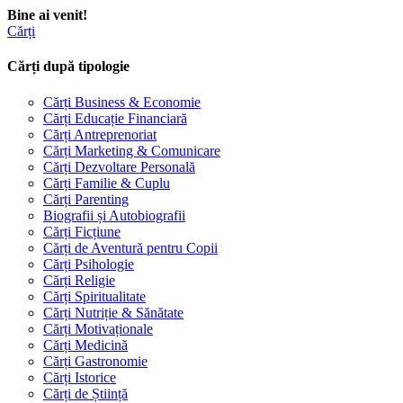
Bine ai venit!
Cărți
Cărți după tipologie
Cărți Business & Economie
Cărți Educație Financiară
Cărți Antreprenoriat
Cărți Marketing & Comunicare
Cărți Dezvoltare Personală
Cărți Familie & Cuplu
Cărți Parenting
Biografii și Autobiografii
Cărți Ficțiune
Cărți de Aventură pentru Copii
Cărți Psihologie
Cărți Religie
Cărți Spiritualitate
Cărți Nutriție & Sănătate
Cărți Motivaționale
Cărți Medicină
Cărți Gastronomie
Cărți Istorice
Cărți de Știință