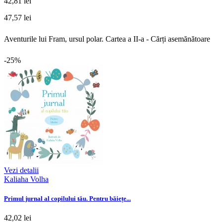
42,81 lei
47,57 lei
Aventurile lui Fram, ursul polar. Cartea a II-a - Cărți asemănătoare
-25%
Vezi detalii
Kaliaha Volha
Primul jurnal al copilului tău. Pentru băiețe...
42,02 lei