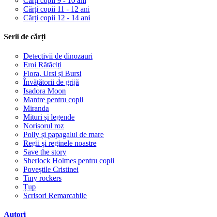
Cărți copii 9 - 10 ani
Cărți copii 11 - 12 ani
Cărți copii 12 - 14 ani
Serii de cărți
Detectivii de dinozauri
Eroi Rătăciți
Flora, Ursi și Bursi
Învățătorii de grijă
Isadora Moon
Mantre pentru copii
Miranda
Mituri și legende
Norișorul roz
Polly și papagalul de mare
Regii și reginele noastre
Save the story
Sherlock Holmes pentru copii
Poveștile Cristinei
Tiny rockers
Țup
Scrisori Remarcabile
Autori