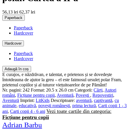
56,13 lei
62,37 lei
Paperback
Paperback
Hardcover
Hardcover
Paperback
Hardcover
Adaugă în coș
E curajos, e năzdrăvan, e talentat, e prietenos și se dovedește
întotdeauna de ajutor la greu – el este faimosul ursuleț polar Fram,
prietenul copiilor și al tuturor viețuitoarelor de pe Pământ!
Nr. pagini:
242
Format:
20.5 x 26.0 cm
Categorii:
Cărți
,
Autori
români
,
Ficțiune pentru copii
,
Aventură
,
Povești
,
Repovestiri
,
Aventură
Imprint:
LitKids
Descriptoare:
aventură
,
captivantă
,
cu
animale
,
educativă
,
povești românești
,
prima lectură
,
Carti copii 1 - 3
Vezi toate cartile din categoria:
ani
,
Carti copii 4 - 6 ani
Ficțiune pentru copii
Adrian Barbu