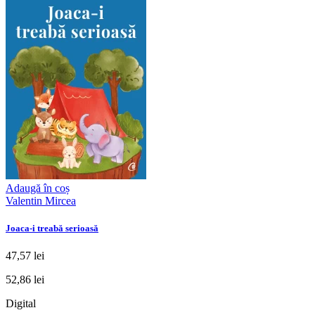
Adaugă în coș
Valentin Mircea
Joaca-i treabă serioasă
47,57 lei
52,86 lei
Digital