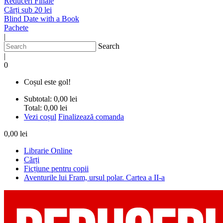
Reduceri Finale
Cărți sub 20 lei
Blind Date with a Book
Pachete
|
Search
|
0
Coșul este gol!
Subtotal:
0,00 lei
Total:
0,00 lei
Vezi coșul
Finalizează comanda
0,00 lei
Librarie Online
Cărți
Ficțiune pentru copii
Aventurile lui Fram, ursul polar. Cartea a II-a