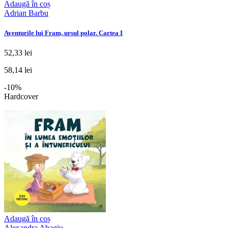
Adaugă în coș
Adrian Barbu
Aventurile lui Fram, ursul polar. Cartea I
52,33 lei
58,14 lei
-10%
Hardcover
Adaugă în coș
Alexandra Abagiu