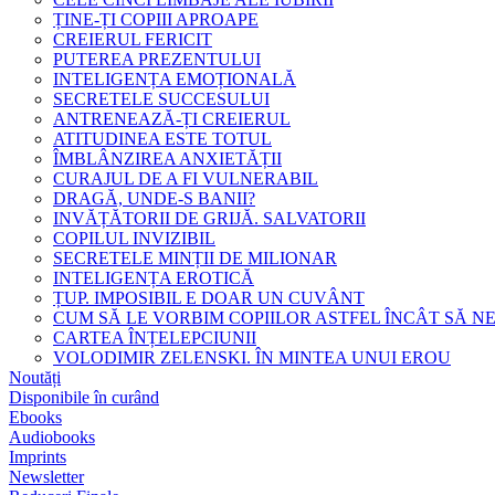
ȚINE-ȚI COPIII APROAPE
CREIERUL FERICIT
PUTEREA PREZENTULUI
INTELIGENȚA EMOȚIONALĂ
SECRETELE SUCCESULUI
ANTRENEAZĂ-ȚI CREIERUL
ATITUDINEA ESTE TOTUL
ÎMBLÂNZIREA ANXIETĂȚII
CURAJUL DE A FI VULNERABIL
DRAGĂ, UNDE-S BANII?
INVĂȚĂTORII DE GRIJĂ. SALVATORII
COPILUL INVIZIBIL
SECRETELE MINȚII DE MILIONAR
INTELIGENȚA EROTICĂ
ȚUP. IMPOSIBIL E DOAR UN CUVÂNT
CUM SĂ LE VORBIM COPIILOR ASTFEL ÎNCÂT SĂ N
CARTEA ÎNȚELEPCIUNII
VOLODIMIR ZELENSKI. ÎN MINTEA UNUI EROU
Noutăți
Disponibile în curând
Ebooks
Audiobooks
Imprints
Newsletter