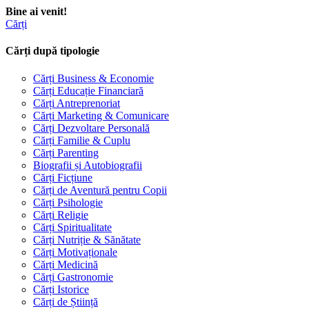
Bine ai venit!
Cărți
Cărți după tipologie
Cărți Business & Economie
Cărți Educație Financiară
Cărți Antreprenoriat
Cărți Marketing & Comunicare
Cărți Dezvoltare Personală
Cărți Familie & Cuplu
Cărți Parenting
Biografii și Autobiografii
Cărți Ficțiune
Cărți de Aventură pentru Copii
Cărți Psihologie
Cărți Religie
Cărți Spiritualitate
Cărți Nutriție & Sănătate
Cărți Motivaționale
Cărți Medicină
Cărți Gastronomie
Cărți Istorice
Cărți de Știință