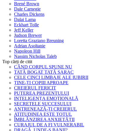
Brené Brown
Dale Carnegie
Charles Dickens
Dalai Lama
Eckhart Tolle
Jeff Keller
Judson Brewer
Loretta Graziano Breuning
Adrian Asoltanie
Napoleon Hill
Nassim Nicholas Taleb
Top cărți de citit
CÂND CORPUL SPUNE NU
TATĂ BOGAT TATĂ SARAC
CELE CINCI LIMBAJE ALE IUBIRII
ȚINE-ȚI COPIII APROAPE
CREIERUL FERICIT
PUTEREA PREZENTULUI
INTELIGENȚA EMOȚIONALĂ
SECRETELE SUCCESULUI
ANTRENEAZĂ-ȚI CREIERUL
ATITUDINEA ESTE TOTUL
ÎMBLÂNZIREA ANXIETĂȚII
CURAJUL DE A FI VULNERABIL
DRAGĂ, UNDE-S BANII?