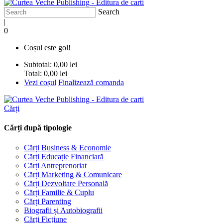
Search
|
0
Coșul este gol!
Subtotal:
0,00 lei
Total:
0,00 lei
Vezi coșul
Finalizează comanda
Cărți
Cărți după tipologie
Cărți Business & Economie
Cărți Educație Financiară
Cărți Antreprenoriat
Cărți Marketing & Comunicare
Cărți Dezvoltare Personală
Cărți Familie & Cuplu
Cărți Parenting
Biografii și Autobiografii
Cărți Ficțiune