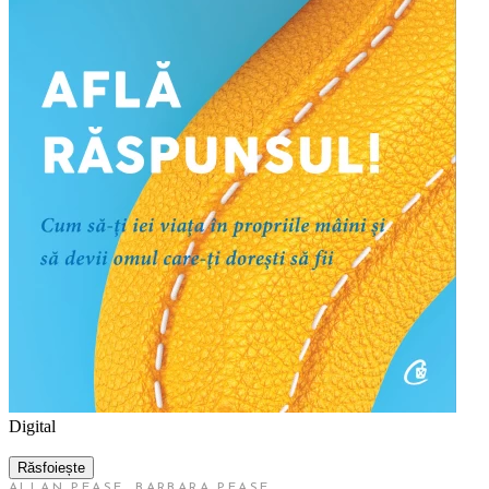
Digital
Răsfoiește
ALLAN PEASE
,
BARBARA PEASE