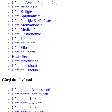
Cărți de Aventură pentru Copii
Cărți Psihologie
Cărți Religie
Cărți Spiritualitate
Cărți Nutriție & Sănătate
Cărți Motivaționale
Cărți Medicină
Cărți Gastronomie
Cărți Istorice
Cărți de Știință
Cărți Filosofie
Cărți de Poezii
Bestseller
Cărți Beletristică
Cărți de Colorat
Cărți de Crăciun
Cărți după vârstă
Cărți pentru Adolescenți
Cărți pentru copilul tău
Cărți copii 1 - 3 ani
Cărți copii 4 - 6 ani
Cărți copii 7 - 8 ani