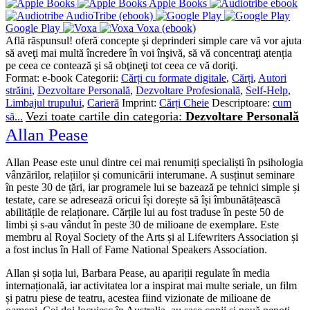
Apple Books
AudioTribe (ebook)
Google Play
Voxa (ebook)
Află răspunsul! oferă concepte şi deprinderi simple care vă vor ajuta
să aveţi mai multă încredere în voi înşivă, să vă concentraţi atenția
pe ceea ce contează şi să obţineţi tot ceea ce vă doriţi.
Format:
e-book
Categorii:
Cărți cu formate digitale
,
Cărți
,
Autori
străini
,
Dezvoltare Personală
,
Dezvoltare Profesională
,
Self-Help
,
Limbajul trupului
,
Carieră
Imprint:
Cărți Cheie
Descriptoare:
cum
Vezi toate cartile din categoria:
Dezvoltare Personală
să...
Allan Pease
Allan Pease este unul dintre cei mai renumiți specialiști în psihologia
vânzărilor, relațiilor și comunicării interumane. A susținut seminare
în peste 30 de țări, iar programele lui se bazează pe tehnici simple și
testate, care se adresează oricui își dorește să își îmbunătățească
abilitățile de relaționare. Cărțile lui au fost traduse în peste 50 de
limbi și s-au vândut în peste 30 de milioane de exemplare. Este
membru al Royal Society of the Arts și al Lifewriters Association și
a fost inclus în Hall of Fame National Speakers Association.
Allan și soția lui, Barbara Pease, au apariții regulate în media
internațională, iar activitatea lor a inspirat mai multe seriale, un film
și patru piese de teatru, acestea fiind vizionate de milioane de