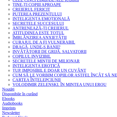
ȚINE-ȚI COPIII APROAPE
CREIERUL FERICIT
PUTEREA PREZENTULUI
INTELIGENȚA EMOȚIONALĂ
SECRETELE SUCCESULUI
ANTRENEAZĂ-ȚI CREIERUL
ATITUDINEA ESTE TOTUL
ÎMBLÂNZIREA ANXIETĂȚII
CURAJUL DE A FI VULNERABIL
DRAGĂ, UNDE-S BANII?
INVĂȚĂTORII DE GRIJĂ. SALVATORII
COPILUL INVIZIBIL
SECRETELE MINȚII DE MILIONAR
INTELIGENȚA EROTICĂ
ȚUP. IMPOSIBIL E DOAR UN CUVÂNT
CUM SĂ LE VORBIM COPIILOR ASTFEL ÎNCÂT SĂ N
CARTEA ÎNȚELEPCIUNII
VOLODIMIR ZELENSKI. ÎN MINTEA UNUI EROU
Noutăți
Disponibile în curând
Ebooks
Audiobooks
Imprints
Newsletter