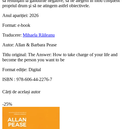
să renunţăm la gândurile negative, să ne alegem în mod conştient
propriul drum şi să ne atingem astfel obiectivele.
Anul apariției:
2026
Format:
e-book
Traducere:
Mihaela Răileanu
Autor:
Allan & Barbara Pease
Titlu original:
The Answer: How to take charge of your life and
become the person you want to be
Format ediție:
Digital
ISBN :
978-606-44-2276-7
Cărți de același autor
-25%