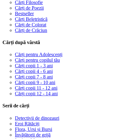
Cărți Filosofie
Cărți de Poezii
Bestseller
Cărți Beletristică
Cărți de Colorat
Cărți de Crăciun
Cărți după vârstă
Cărți pentru Adolescenți
Cărți pentru copilul tău
Cărți copii 1 - 3 ani
Cărți copii 4 - 6 ani
Cărți copii 7 - 8 ani
Cărți copii 9 - 10 ani
Cărți copii 11 - 12 ani
Cărți copii 12 - 14 ani
Serii de cărți
Detectivii de dinozauri
Eroi Rătăciți
Flora, Ursi și Bursi
Învățătorii de grijă