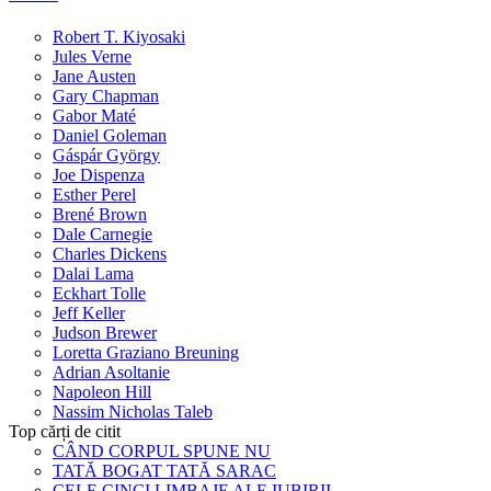
Robert T. Kiyosaki
Jules Verne
Jane Austen
Gary Chapman
Gabor Maté
Daniel Goleman
Gáspár György
Joe Dispenza
Esther Perel
Brené Brown
Dale Carnegie
Charles Dickens
Dalai Lama
Eckhart Tolle
Jeff Keller
Judson Brewer
Loretta Graziano Breuning
Adrian Asoltanie
Napoleon Hill
Nassim Nicholas Taleb
Top cărți de citit
CÂND CORPUL SPUNE NU
TATĂ BOGAT TATĂ SARAC
CELE CINCI LIMBAJE ALE IUBIRII