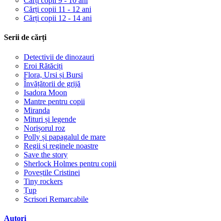
Cărți copii 9 - 10 ani
Cărți copii 11 - 12 ani
Cărți copii 12 - 14 ani
Serii de cărți
Detectivii de dinozauri
Eroi Rătăciți
Flora, Ursi și Bursi
Învățătorii de grijă
Isadora Moon
Mantre pentru copii
Miranda
Mituri și legende
Norișorul roz
Polly și papagalul de mare
Regii și reginele noastre
Save the story
Sherlock Holmes pentru copii
Poveștile Cristinei
Tiny rockers
Țup
Scrisori Remarcabile
Autori