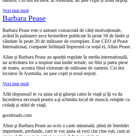
oameni. Cei doi locuiesc în Australia, au șase copii și nouă nepoți.
Vezi mai mult
Barbara Pease
Barbara Pease este o autoare consacrată de cărți motivaționale,
având în palmares zece bestsellere publicate în peste 50 de limbi și
vândute în peste 20 de milioane de exemplare. Este CEO al Pease
International, companie înființată împreună cu soțul ei, Allan Pease.
Allan și Barbara Pease au apariții regulate în media internațională,
iar activitatea lor a inspirat mai multe seriale, un film și patru piese
de teatru, acestea fiind vizionate de milioane de oameni. Cei doi
locuiesc în Australia, au șase copii și nouă nepoți.
Vezi mai mult
Află răspunsul! te va ajuta să-ţi găseşti calea în viaţă şi îţi va da
încrederea necesară pentru a-ţi schimba locul de muncă, relaţiile cu
ceilalţi şi stilul de viaţă.
goodreads.com
Allan şi Barbara Pease au scris o carte minunată, plină de întrebări
importante, profunde, care te vor ajuta să vezi clar cine ești, cum ai