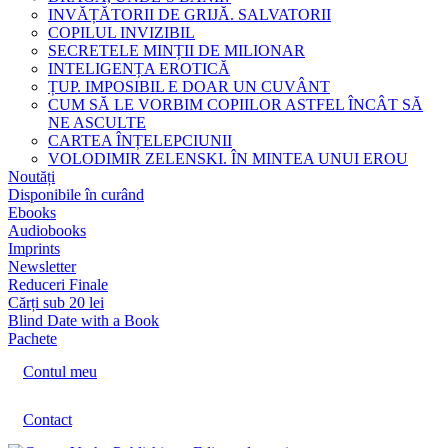
INVĂȚĂTORII DE GRIJĂ. SALVATORII
COPILUL INVIZIBIL
SECRETELE MINȚII DE MILIONAR
INTELIGENȚA EROTICĂ
ȚUP. IMPOSIBIL E DOAR UN CUVÂNT
CUM SĂ LE VORBIM COPIILOR ASTFEL ÎNCÂT SĂ
NE ASCULTE
CARTEA ÎNȚELEPCIUNII
VOLODIMIR ZELENSKI. ÎN MINTEA UNUI EROU
Noutăți
Disponibile în curând
Ebooks
Audiobooks
Imprints
Newsletter
Reduceri Finale
Cărți sub 20 lei
Blind Date with a Book
Pachete
Contul meu
Contact