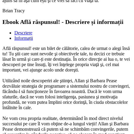
ajuns să fii aşa cum ești şi ce vrei să faci cu viaţa ta.
Brian Tracy
Ebook Află răspunsul! - Descriere și informații
Descriere
Informații
Află răspunsul! este un bilet de călătorie, calea de urmat o alegi însă
tu! Tu ştii care sunt nevoile şi obiectivele tale, tu decizi ce trebuie
lăsat în urmă şi care-ți este destinaţia. În orice direcţie ai ­lua o, te vei
descoperi pe tine însuţi, îţi vei înţelege propria viaţă şi, cel mai
important, vei ajunge acolo unde doreşti.
Utilizând noile descoperiri ale ştiinţei, Allan şi Barbara Pease
dezvăluie strategia de programare a sistemului nostru de convingeri,
făcându-l să funcţioneze în favoarea noastră. Dacă le vom urma
sfaturile, dacă ne vom folosi inteligenţa, pasiunea şi motivaţia
profundă, ne vom putea împlini orice dorinţă, în ciuda obstacolelor
întâlnite în cale.
Ne vom crea propria realitate, determinând în mod direct nivelul
succesului pe care îl vom obţine de-a lungul vieții! Allan şi Barbara
Pease demonstrează că putem să ne schimbăm convingerile, putem