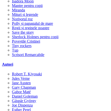
Isadora Moon
Mantre pentru copii
Miranda
Mituri și legende
Norișorul roz
Polly și papagalul de mare
Regii și reginele noastre
Save the story
Sherlock Holmes pentru copii
Poveștile Cristinei
Tiny rockers
Țup
Scrisori Remarcabile
Autori
Robert T. Kiyosaki
Jules Verne
Jane Austen
Gary Chapman
Gabor Maté
Daniel Goleman
Gáspár György
Joe Dispenza
Esther Perel