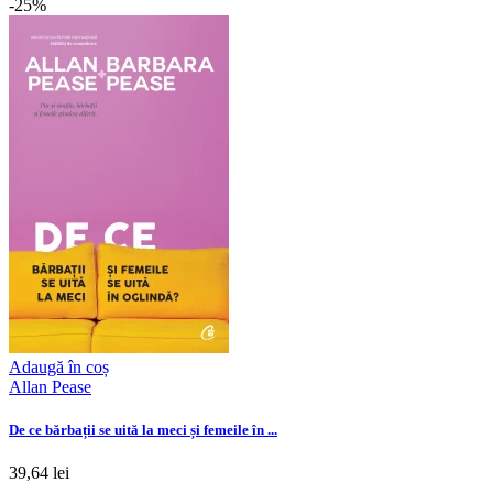
-25%
Adaugă în coș
Allan Pease
De ce bărbații se uită la meci și femeile în ...
39,64 lei