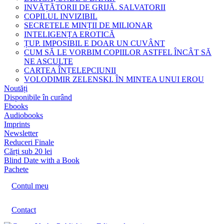
INVĂȚĂTORII DE GRIJĂ. SALVATORII
COPILUL INVIZIBIL
SECRETELE MINȚII DE MILIONAR
INTELIGENȚA EROTICĂ
ȚUP. IMPOSIBIL E DOAR UN CUVÂNT
CUM SĂ LE VORBIM COPIILOR ASTFEL ÎNCÂT SĂ
NE ASCULTE
CARTEA ÎNȚELEPCIUNII
VOLODIMIR ZELENSKI. ÎN MINTEA UNUI EROU
Noutăți
Disponibile în curând
Ebooks
Audiobooks
Imprints
Newsletter
Reduceri Finale
Cărți sub 20 lei
Blind Date with a Book
Pachete
Contul meu
Contact