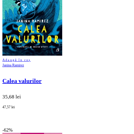
Adaugă în coș
Janina Ramirez
Calea valurilor
35,68 lei
47,57 lei
-62%