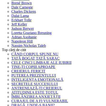
Brené Brown
Dale Carnegie
Charles Dickens
Dalai Lama
Eckhart Tolle
Jeff Keller
Judson Brewer
Loretta Graziano Breuning
Adrian Asoltanie
Napoleon Hill
Nassim Nicholas Taleb
Top cărți de citit
CÂND CORPUL SPUNE NU
TATĂ BOGAT TATĂ SARAC
CELE CINCI LIMBAJE ALE IUBIRII
ȚINE-ȚI COPIII APROAPE
CREIERUL FERICIT
PUTEREA PREZENTULUI
INTELIGENȚA EMOȚIONALĂ
SECRETELE SUCCESULUI
ANTRENEAZĂ-ȚI CREIERUL
ATITUDINEA ESTE TOTUL
ÎMBLÂNZIREA ANXIETĂȚII
CURAJUL DE A FI VULNERABIL
DRAGĂ, UNDE-S BANII?