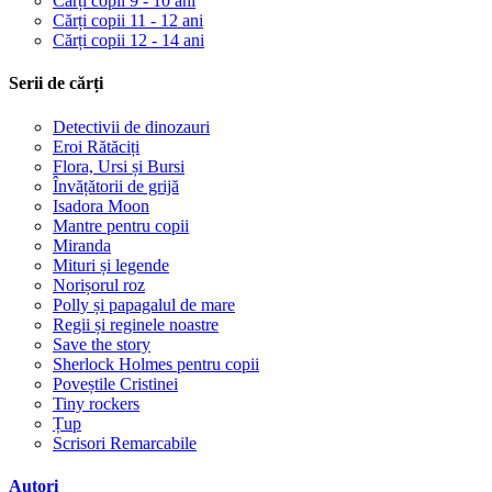
Cărți copii 9 - 10 ani
Cărți copii 11 - 12 ani
Cărți copii 12 - 14 ani
Serii de cărți
Detectivii de dinozauri
Eroi Rătăciți
Flora, Ursi și Bursi
Învățătorii de grijă
Isadora Moon
Mantre pentru copii
Miranda
Mituri și legende
Norișorul roz
Polly și papagalul de mare
Regii și reginele noastre
Save the story
Sherlock Holmes pentru copii
Poveștile Cristinei
Tiny rockers
Țup
Scrisori Remarcabile
Autori