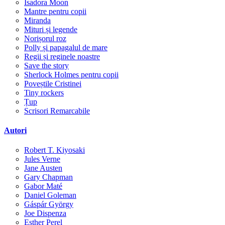
Isadora Moon
Mantre pentru copii
Miranda
Mituri și legende
Norișorul roz
Polly și papagalul de mare
Regii și reginele noastre
Save the story
Sherlock Holmes pentru copii
Poveștile Cristinei
Tiny rockers
Țup
Scrisori Remarcabile
Autori
Robert T. Kiyosaki
Jules Verne
Jane Austen
Gary Chapman
Gabor Maté
Daniel Goleman
Gáspár György
Joe Dispenza
Esther Perel