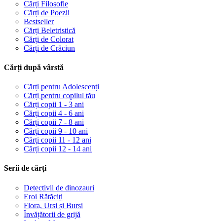
Cărți Filosofie
Cărți de Poezii
Bestseller
Cărți Beletristică
Cărți de Colorat
Cărți de Crăciun
Cărți după vârstă
Cărți pentru Adolescenți
Cărți pentru copilul tău
Cărți copii 1 - 3 ani
Cărți copii 4 - 6 ani
Cărți copii 7 - 8 ani
Cărți copii 9 - 10 ani
Cărți copii 11 - 12 ani
Cărți copii 12 - 14 ani
Serii de cărți
Detectivii de dinozauri
Eroi Rătăciți
Flora, Ursi și Bursi
Învățătorii de grijă