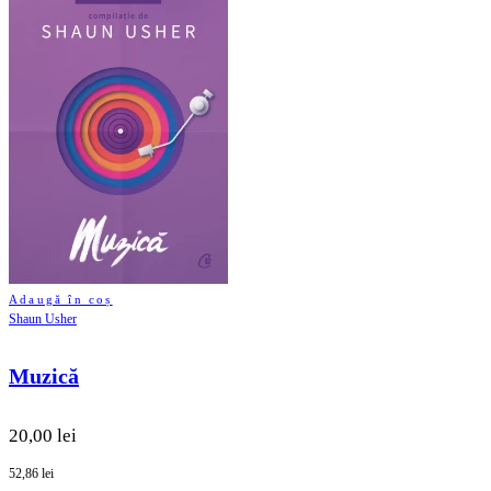
Adaugă în coș
Shaun Usher
Muzică
20,00 lei
52,86 lei