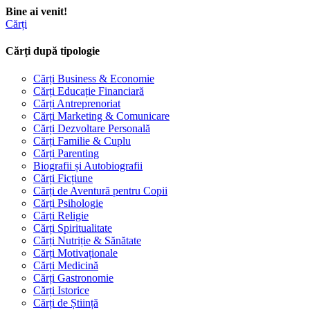
Bine ai venit!
Cărți
Cărți după tipologie
Cărți Business & Economie
Cărți Educație Financiară
Cărți Antreprenoriat
Cărți Marketing & Comunicare
Cărți Dezvoltare Personală
Cărți Familie & Cuplu
Cărți Parenting
Biografii și Autobiografii
Cărți Ficțiune
Cărți de Aventură pentru Copii
Cărți Psihologie
Cărți Religie
Cărți Spiritualitate
Cărți Nutriție & Sănătate
Cărți Motivaționale
Cărți Medicină
Cărți Gastronomie
Cărți Istorice
Cărți de Știință