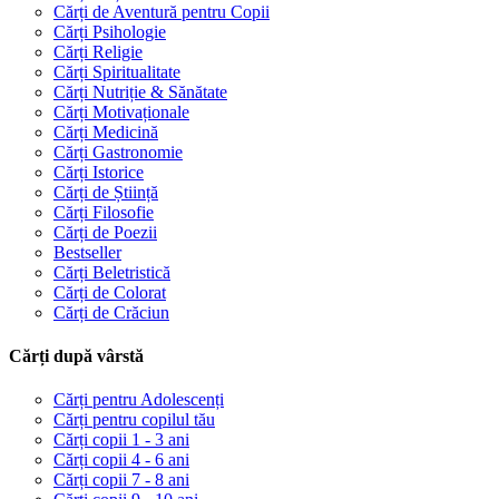
Cărți de Aventură pentru Copii
Cărți Psihologie
Cărți Religie
Cărți Spiritualitate
Cărți Nutriție & Sănătate
Cărți Motivaționale
Cărți Medicină
Cărți Gastronomie
Cărți Istorice
Cărți de Știință
Cărți Filosofie
Cărți de Poezii
Bestseller
Cărți Beletristică
Cărți de Colorat
Cărți de Crăciun
Cărți după vârstă
Cărți pentru Adolescenți
Cărți pentru copilul tău
Cărți copii 1 - 3 ani
Cărți copii 4 - 6 ani
Cărți copii 7 - 8 ani