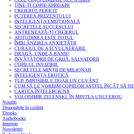
ȚINE-ȚI COPIII APROAPE
CREIERUL FERICIT
PUTEREA PREZENTULUI
INTELIGENȚA EMOȚIONALĂ
SECRETELE SUCCESULUI
ANTRENEAZĂ-ȚI CREIERUL
ATITUDINEA ESTE TOTUL
ÎMBLÂNZIREA ANXIETĂȚII
CURAJUL DE A FI VULNERABIL
DRAGĂ, UNDE-S BANII?
INVĂȚĂTORII DE GRIJĂ. SALVATORII
COPILUL INVIZIBIL
SECRETELE MINȚII DE MILIONAR
INTELIGENȚA EROTICĂ
ȚUP. IMPOSIBIL E DOAR UN CUVÂNT
CUM SĂ LE VORBIM COPIILOR ASTFEL ÎNCÂT SĂ N
CARTEA ÎNȚELEPCIUNII
VOLODIMIR ZELENSKI. ÎN MINTEA UNUI EROU
Noutăți
Disponibile în curând
Ebooks
Audiobooks
Imprints
Newsletter