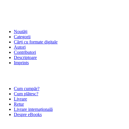
SHOP
Noutăți
Categorii
Cărți cu formate digitale
Autori
Contributori
Descriptoare
Imprints
ÎNTREBĂRI FRECVENTE
Cum cumpăr?
Cum plătesc?
Livrare
Retur
Livrare internațională
Despre eBooks
DESPRE NOI