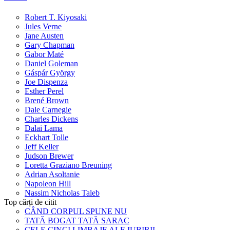
Robert T. Kiyosaki
Jules Verne
Jane Austen
Gary Chapman
Gabor Maté
Daniel Goleman
Gáspár György
Joe Dispenza
Esther Perel
Brené Brown
Dale Carnegie
Charles Dickens
Dalai Lama
Eckhart Tolle
Jeff Keller
Judson Brewer
Loretta Graziano Breuning
Adrian Asoltanie
Napoleon Hill
Nassim Nicholas Taleb
Top cărți de citit
CÂND CORPUL SPUNE NU
TATĂ BOGAT TATĂ SARAC
CELE CINCI LIMBAJE ALE IUBIRII