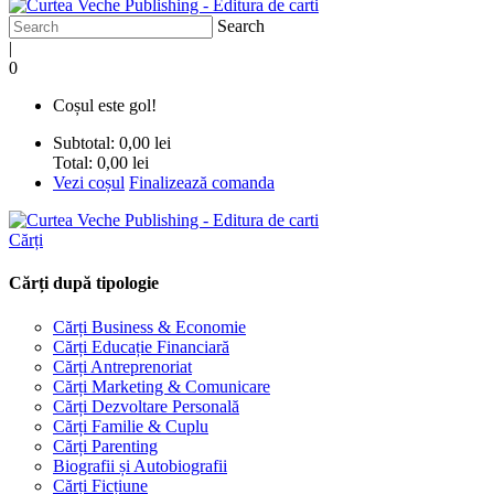
Search
|
0
Coșul este gol!
Subtotal:
0,00 lei
Total:
0,00 lei
Vezi coșul
Finalizează comanda
Cărți
Cărți după tipologie
Cărți Business & Economie
Cărți Educație Financiară
Cărți Antreprenoriat
Cărți Marketing & Comunicare
Cărți Dezvoltare Personală
Cărți Familie & Cuplu
Cărți Parenting
Biografii și Autobiografii
Cărți Ficțiune