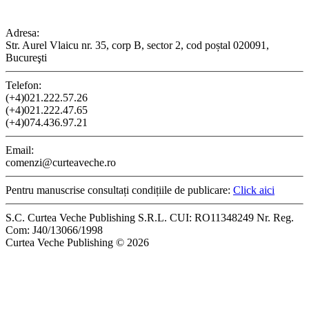
CONTACT
Adresa:
Str. Aurel Vlaicu nr. 35, corp B, sector 2, cod poștal 020091,
Bucureşti
Telefon:
(+4)021.222.57.26
(+4)021.222.47.65
(+4)074.436.97.21
Email:
comenzi@curteaveche.ro
Pentru manuscrise consultați condițiile de publicare:
Click aici
S.C. Curtea Veche Publishing S.R.L. CUI: RO11348249 Nr. Reg.
Com: J40/13066/1998
Curtea Veche Publishing © 2026